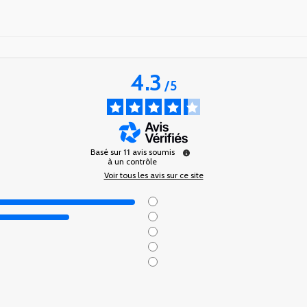
4.3
/
5
Basé sur
11
avis soumis
à un contrôle
Voir tous les avis sur ce site