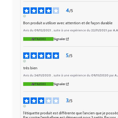
4
/
5
AVIS VÉRIFIÉ
Bon produit a utiliser avec attention et de façon durable
Avis du
09/12/2021
, suite à une expérience du
22/11/2021
par
A.A
UTILE
(0)
Signaler
5
/
5
AVIS VÉRIFIÉ
très bien
Avis du
24/11/2020
, suite à une expérience du
09/11/2020
par
A.
UTILE
(0)
Signaler
3
/
5
AVIS VÉRIFIÉ
l'étiquette produit est différente que l'ancien que je possède
Par contre l'emballage est démesuré pour 3 petits flacons, il 