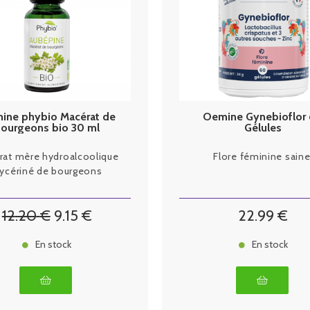
ine phybio Macérat de
Oemine Gynebioflor
ourgeons bio 30 ml
Gélules
Aubépine
rat mère hydroalcoolique
Flore féminine saine
lycériné de bourgeons
12
.20
€
9
.15
€
22
.99
€
En stock
En stock