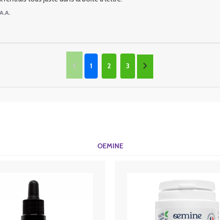
A.A.
1
2
3
OEMINE