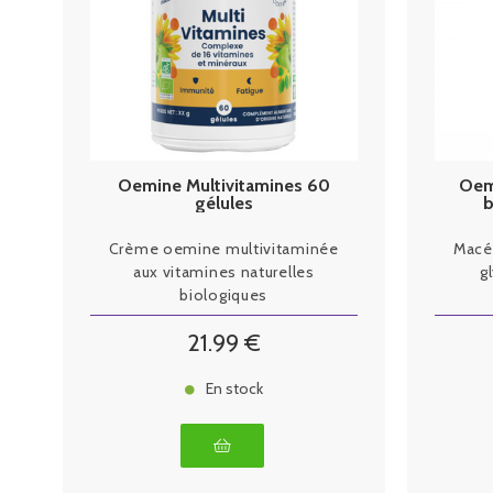
Oemine Multivitamines 60
Oem
gélules
b
Crème oemine multivitaminée
Macé
aux vitamines naturelles
g
biologiques
21
.99
€
En stock