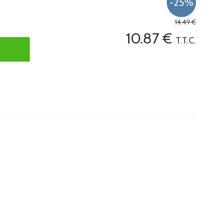
14
.49
€
10
.87
€
T.T.C.