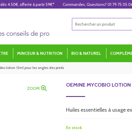
 dès 4.50€, offerte à partir 59€*
Commandes, Questions? 01 79 75 05 0
ÊTRE
MINCEUR & NUTRITION
BIO & NATUREL
COMPLÉME
o lotion 15ml pour les ongles des pieds
OEMINE MYCOBIO LOTION 
ZOOM
Huiles essentielles à usage e
En stock