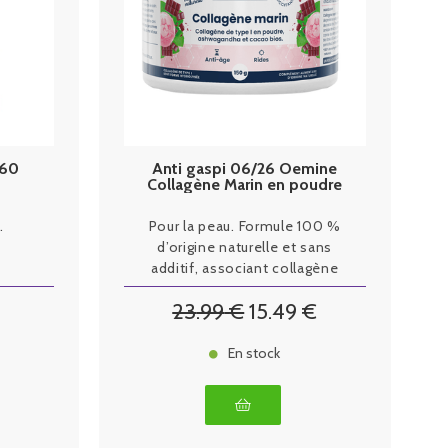
 60
Anti gaspi 06/26 Oemine
Collagène Marin en poudre
150g
.
Pour la peau. Formule 100 %
d’origine naturelle et sans
additif, associant collagène
marin, ashwagandha et cacao
23
.99
€
15
.49
€
biologiques.
En stock