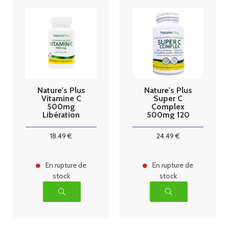
Nature's Plus
Nature's Plus
Vitamine C
Super C
500mg
Complex
Libération
500mg 120
prolongée 90
comprimés
comprimés
18
.49
€
24
.49
€
En rupture de
En rupture de
stock
stock