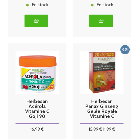
En stock
En stock
Herbesan
Herbesan
Acérola
Panax Ginseng
Vitamine C
Gelée Royale
Goji 90
Vitamine C
comprimés
Acérola 20
Maxi Pot
Amp + 10
16
.99
€
15
.99
€
11
.99
€
Offertes