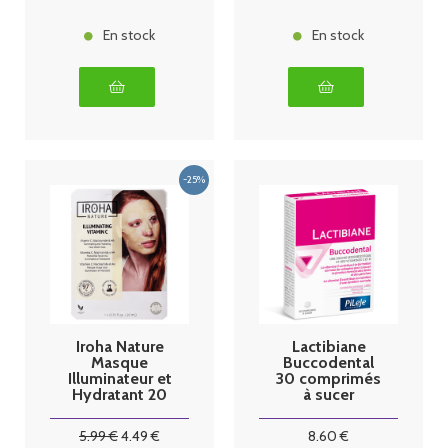
En stock
En stock
Iroha Nature
Lactibiane
Masque
Buccodental
Illuminateur et
30 comprimés
Hydratant 20
à sucer
ml
5
.99
€
4
.49
€
8
.60
€