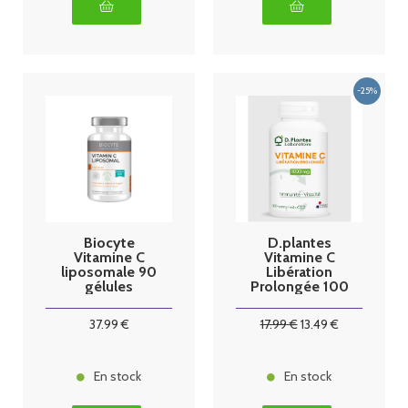
Biocyte
D.plantes
Vitamine C
Vitamine C
liposomale 90
Libération
gélules
Prolongée 100
Comprimés
37
.99
€
17
.99
€
13
.49
€
En stock
En stock