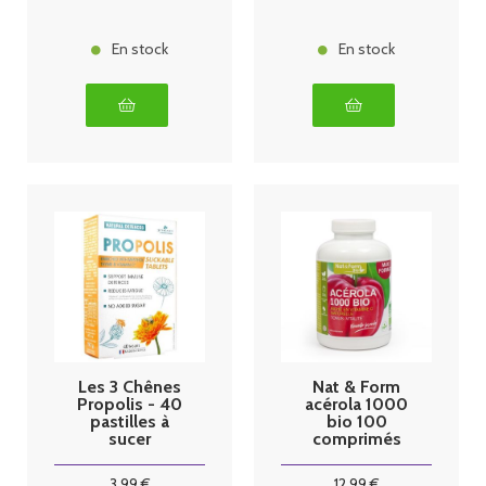
En stock
En stock
Les 3 Chênes
Nat & Form
Propolis - 40
acérola 1000
pastilles à
bio 100
sucer
comprimés
3
.99
€
12
.99
€