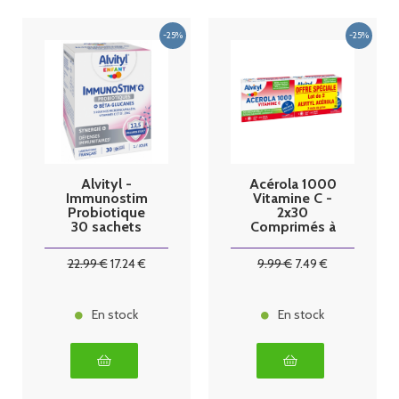
Alvityl -
Acérola 1000
Immunostim
Vitamine C -
Probiotique
2x30
30 sachets
Comprimés à
saveur fraise
Croquer
22
.99
€
17
.24
€
9
.99
€
7
.49
€
En stock
En stock