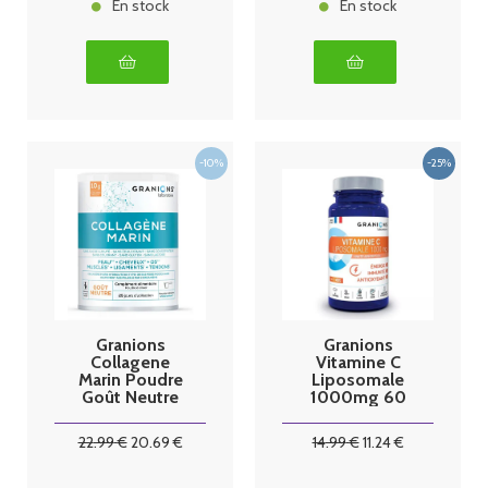
En stock
En stock
Granions
Granions
Collagene
Vitamine C
Marin Poudre
Liposomale
Goût Neutre
1000mg 60
258g 25 jours
comprimés
22
.99
€
20
.69
€
14
.99
€
11
.24
€