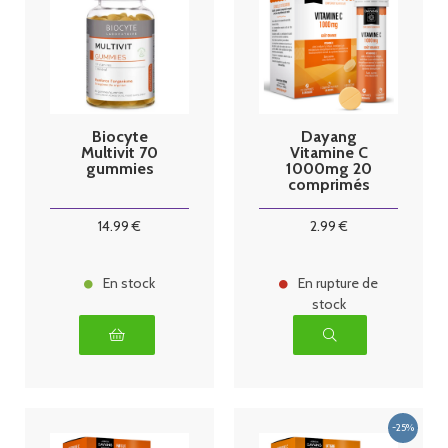
Biocyte
Dayang
Multivit 70
Vitamine C
gummies
1000mg 20
comprimés
14
.99
€
2
.99
€
En stock
En rupture de
stock