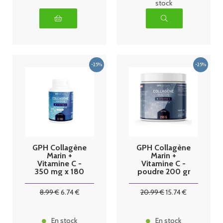
stock
GPH Collagène
GPH Collagène
Marin +
Marin +
Vitamine C -
Vitamine C -
350 mg x 180
poudre 200 gr
gélules
8
.99
€
6
.74
€
20
.99
€
15
.74
€
En stock
En stock