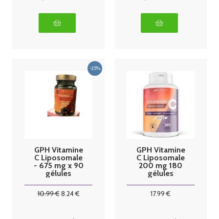
GPH Vitamine
GPH Vitamine
C Liposomale
C Liposomale
- 675 mg x 90
200 mg 180
gélules
gélules
végétales
végétales
10
.99
€
8
.24
€
17
.99
€