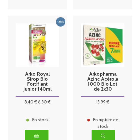
Arko Royal
Arkopharma
Sirop Bio
Azinc Acérola
Fortifiant
1000 Bio Lot
Junior 140ml
de 2x30
Comprimés à
Croquer
8
.40
€
6
.30
€
13
.99
€
En stock
En rupture de
stock