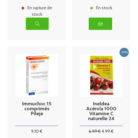
En rupture de
En stock
stock
Immuchoc 15
Ineldea
comprimés
Acérola 1000
Pileje
Vitamine C
naturelle 24
gélules
9
.10
€
6
.99
€
4
.99
€