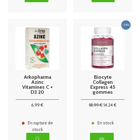
Arkopharma
Biocyte
Azinc
Collagen
Vitamines C +
Express 45
D3 20
gommes
Comprimés
Effervescents
6
.99
€
18
.99
€
14
.24
€
En rupture de
En stock
stock