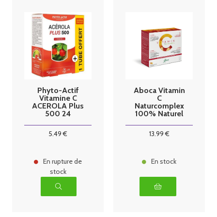
Phyto-Actif
Aboca Vitamin
Vitamine C
C
ACEROLA Plus
Naturcomplex
500 24
100% Naturel
comprimés + 1
20 sachets
tube offert
granulés
5
.49
€
13
.99
€
En rupture de
En stock
stock