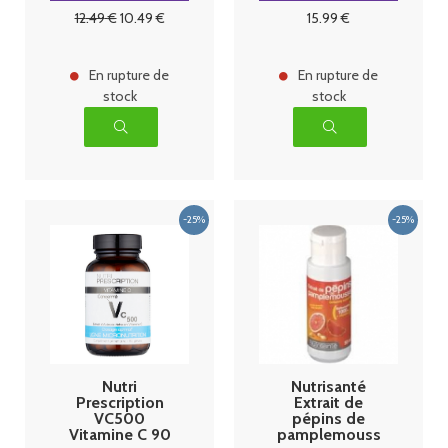
cps
12
.49
€
10
.49
€
15
.99
€
En rupture de
En rupture de
stock
stock
Nutri
Nutrisanté
Prescription
Extrait de
VC500
pépins de
Vitamine C 90
pamplemouss