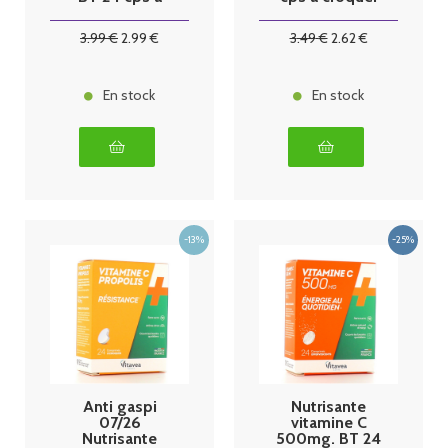
croquer
3
.99
€
2
.99
€
3
.49
€
2
.62
€
En stock
En stock
Anti gaspi
Nutrisante
07/26
vitamine C
Nutrisante
500mg. BT 24