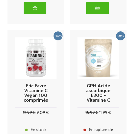
Eric Favre
GPH Acide
Vitamine C
ascorbique
Vegan 100
E300 -
comprimés
Vitamine C
500g
12
.99
€
9
.09
€
15
.99
€
11
.99
€
En stock
En rupture de