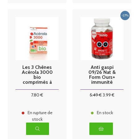
Les 3 Chênes
Anti gaspi
Acérola 3000
09/26 Nat &
bio
Form Ours+
comprimés à
immunité
croquer par 14
junior 60
oursons
7
.80
€
5
.49
€
3
.99
€
En rupture de
En stock
stock