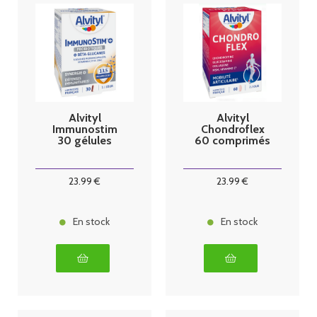
Alvityl
Alvityl
Immunostim
Chondroflex
30 gélules
60 comprimés
23
.99
€
23
.99
€
En stock
En stock