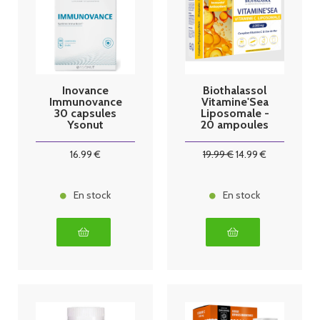
Inovance
Biothalassol
Immunovance
Vitamine'Sea
30 capsules
Liposomale -
Ysonut
20 ampoules
10ml
16
.99
€
19
.99
€
14
.99
€
En stock
En stock