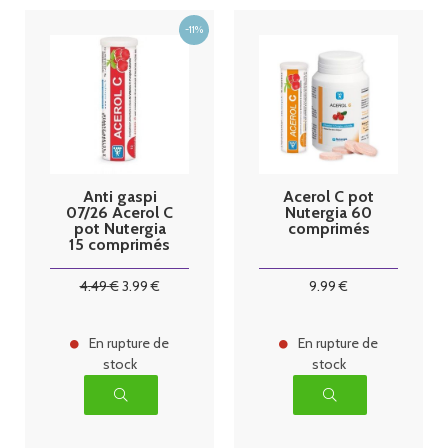
Anti gaspi
Acerol C pot
07/26 Acerol C
Nutergia 60
pot Nutergia
comprimés
15 comprimés
4
.49
€
3
.99
€
9
.99
€
En rupture de
En rupture de
stock
stock