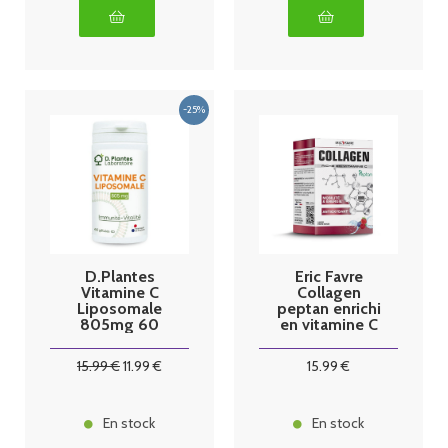
D.Plantes
Eric Favre
Vitamine C
Collagen
Liposomale
peptan enrichi
805mg 60
en vitamine C
Gélules
10 sachets
15
.99
€
11
.99
€
15
.99
€
En stock
En stock