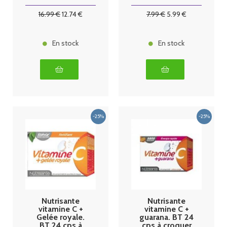
gélules
e 50ml
16
.99
€
12
.74
€
7
.99
€
5
.99
€
En stock
En stock
Nutrisante
Nutrisante
vitamine C +
vitamine C +
Gelée royale.
guarana. BT 24
BT 24 cps à
cps à croquer