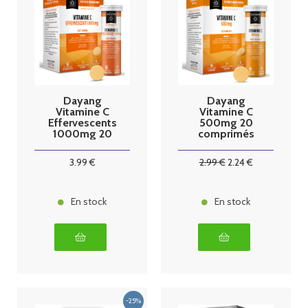
Dayang
Dayang
Vitamine C
Vitamine C
Effervescents
500mg 20
1000mg 20
comprimés
comprimés
3
.99
€
2
.99
€
2
.24
€
En stock
En stock