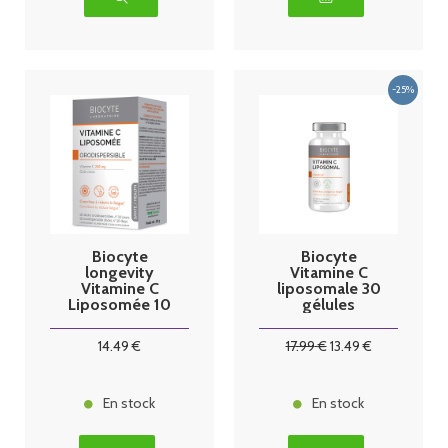
Biocyte
Biocyte
longevity
Vitamine C
Vitamine C
liposomale 30
Liposomée 10
gélules
sticks
14
.49
€
17
.99
€
13
.49
€
En stock
En stock