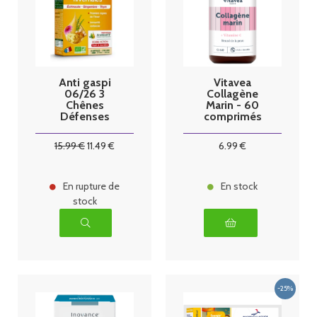
Anti gaspi
Vitavea
06/26 3
Collagène
Chênes
Marin - 60
Défenses
comprimés
Hivernales Bio
20 Ampoules
15
.99
€
11
.49
€
6
.99
€
En rupture de
En stock
stock