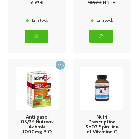
6
.99
€
18
.99
€
14
.24
€
En stock
En stock
Anti gaspi
Nutri
05/26 Nutreov
Prescription
Acérola
Sp02 Spiruline
1000mg BIO
et Vitamine C
stimE 2X28
60 Gélules