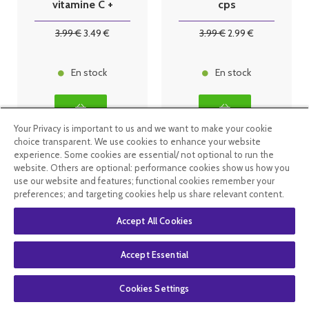
vitamine C +
cps
propolis. BT
effervescents
24 cps à
3
.99
€
3
.49
€
3
.99
€
2
.99
€
croquer
En stock
En stock
Your Privacy is important to us and we want to make your cookie
choice transparent. We use cookies to enhance your website
experience. Some cookies are essential/ not optional to run the
website. Others are optional: performance cookies show us how you
use our website and features; functional cookies remember your
preferences; and targeting cookies help us share relevant content.
Accept All Cookies
Accept Essential
Nutrisanté
Nutrivie
Cookies Settings
Vitavea
Vitamine C