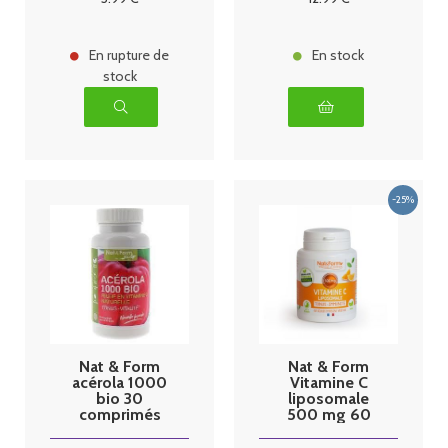
En rupture de
En stock
stock
Nat & Form
Nat & Form
acérola 1000
Vitamine C
bio 30
liposomale
comprimés
500 mg 60
gélules