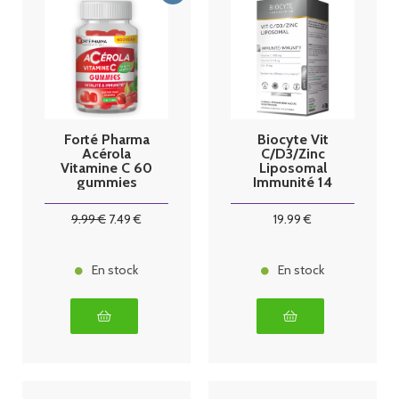
Forté Pharma
Biocyte Vit
Acérola
C/D3/Zinc
Vitamine C 60
Liposomal
gummies
Immunité 14
sticks
9
.99
€
7
.49
€
19
.99
€
En stock
En stock