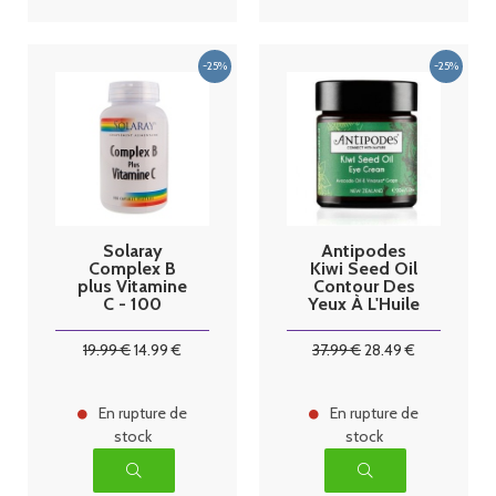
Solaray
Antipodes
Complex B
Kiwi Seed Oil
plus Vitamine
Contour Des
C - 100
Yeux À L'Huile
capsules
De Kiwi 30ml
végétales
19
.99
€
14
.99
€
37
.99
€
28
.49
€
En rupture de
En rupture de
stock
stock