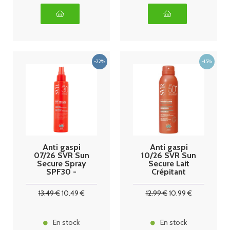
Anti gaspi
Anti gaspi
07/26 SVR Sun
10/26 SVR Sun
Secure Spray
Secure Lait
SPF30 -
Crépitant
200ml
SPF50+ 200
ml
13
.49
€
10
.49
€
12
.99
€
10
.99
€
En stock
En stock