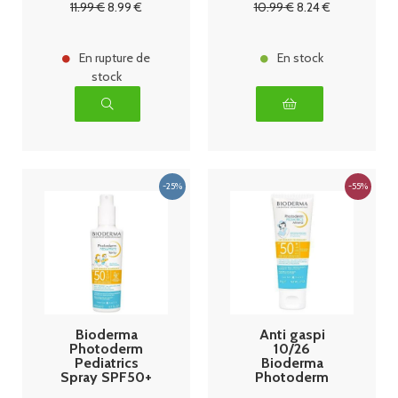
11
.99
€
8
.99
€
10
.99
€
8
.24
€
Grasses
SPF50+ 40 ml
En rupture de
En stock
stock
Bioderma
Anti gaspi
Photoderm
10/26
Pediatrics
Bioderma
Spray SPF50+
Photoderm
200 ml
Pediatrics