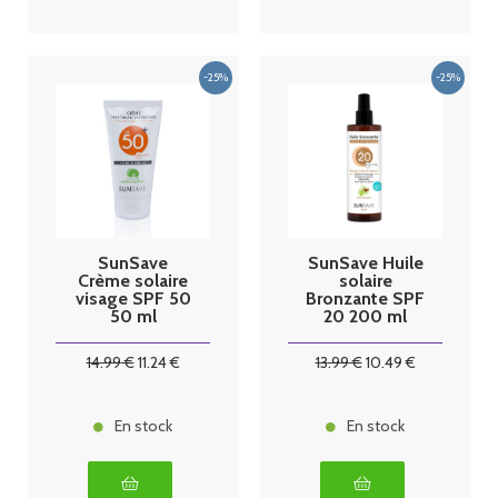
SunSave
SunSave Huile
Crème solaire
solaire
visage SPF 50
Bronzante SPF
50 ml
20 200 ml
14
.99
€
11
.24
€
13
.99
€
10
.49
€
En stock
En stock