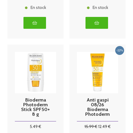
En stock
En stock
Bioderma
Anti gaspi
Photoderm
08/26
Stick SPF50+
Bioderma
8 g
Photoderm
Lait Ultra
SPF50+ 200
5
.49
€
15
.99
€
12
.49
€
ml