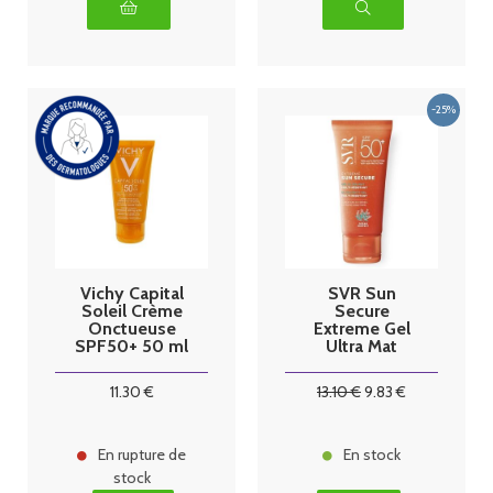
Vichy Capital
SVR Sun
Soleil Crème
Secure
Onctueuse
Extreme Gel
SPF50+ 50 ml
Ultra Mat
Multi-
Résistant
11
.30
€
13
.10
€
9
.83
€
SPF50+ 50 ml
En rupture de
En stock
stock