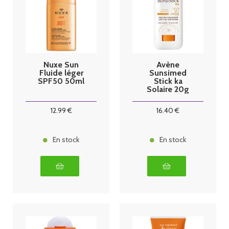
Nuxe Sun
Avène
Fluide léger
Sunsimed
SPF50 50ml
Stick ka
Solaire 20g
12
.99
€
16
.40
€
En stock
En stock