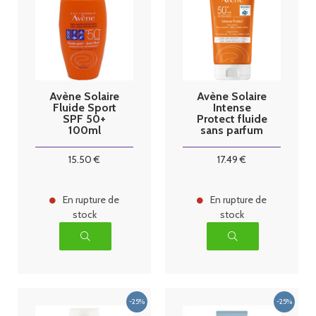
Avène Solaire
Avène Solaire
Fluide Sport
Intense
SPF 50+
Protect fluide
100ml
sans parfum
SPF50+ 150ml
15
.50
€
17
.49
€
En rupture de
En rupture de
stock
stock