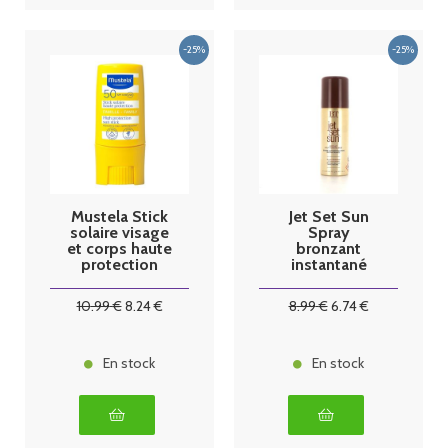
Mustela Stick
Jet Set Sun
solaire visage
Spray
et corps haute
bronzant
protection
instantané
SPF50+ - 9ml
50ml
10
.99
€
8
.24
€
8
.99
€
6
.74
€
En stock
En stock