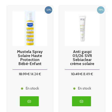
Mustela Spray
Anti gaspi
Solaire Haute
05/26 SVR
Protection
Sebiaclear
Bébé-Enfant
crème solaire
SPF50 200ml
SPF 50+
-40ml
18
.99
€
14
.24
€
10
.49
€
8
.49
€
En stock
En stock