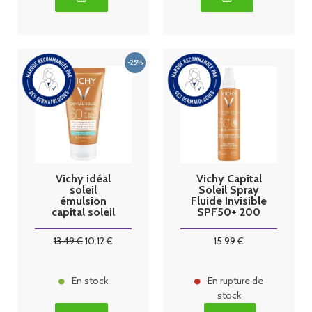
Vichy idéal
Vichy Capital
soleil
Soleil Spray
émulsion
Fluide Invisible
capital soleil
SPF50+ 200
50 spf - 50 ml
ml
13
.49
€
10
.12
€
15
.99
€
En stock
En rupture de
stock