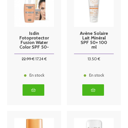
Isdin
Avène Solaire
Fotoprotector
Lait Minéral
Fusion Water
SPF 50+ 100
Color SPF 50-
ml
50 ml
22
.99
€
17
.24
€
13
.50
€
En stock
En stock