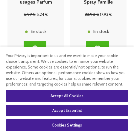
usages Parfum
Spray Famille
Tiaré 100ml
Très haute
protection
6
.99
€
5
.24
€
23
.90
€
17
.93
€
SPF50+ 300ml
En stock
En stock
Your Privacy is important to us and we want to make your cookie
choice transparent. We use cookies to enhance your website
experience. Some cookies are essential/ not optional to run the
website. Others are optional: performance cookies show us how you
use our website and features; functional cookies remember your
preferences; and targeting cookies help us share relevant content.
Accept All Cookies
Accept Essential
BERGASOL
Bioderma
Cookies Settings
EXPERT -
Photoderm