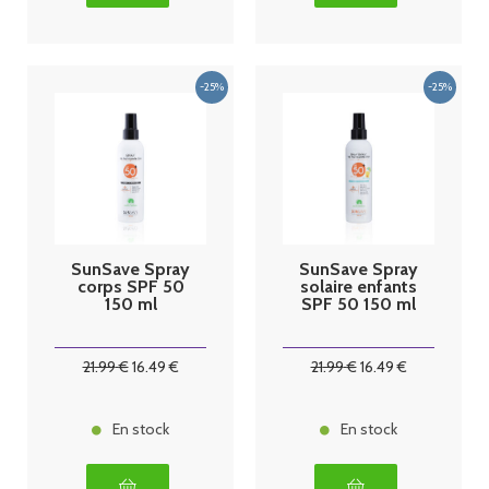
SunSave Spray
SunSave Spray
corps SPF 50
solaire enfants
150 ml
SPF 50 150 ml
21
.99
€
16
.49
€
21
.99
€
16
.49
€
En stock
En stock