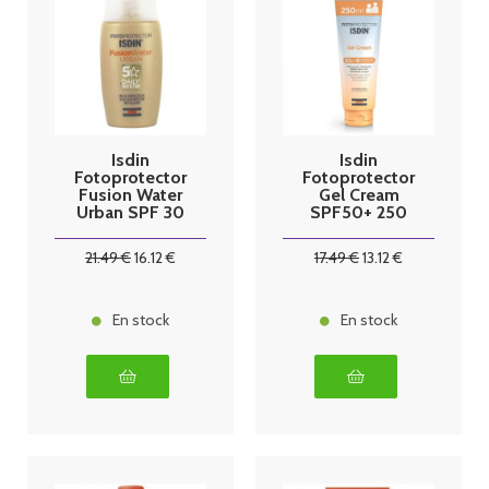
Isdin
Isdin
Fotoprotector
Fotoprotector
Fusion Water
Gel Cream
Urban SPF 30
SPF50+ 250
- 50 ml
ml
21
.49
€
16
.12
€
17
.49
€
13
.12
€
En stock
En stock