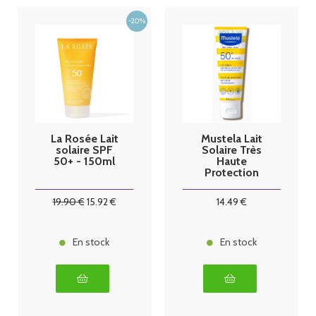
La Rosée Lait
Mustela Lait
solaire SPF
Solaire Très
50+ - 150ml
Haute
Protection
Bébé-Enfant
SPF50+ 40 ml
19
.90
€
15
.92
€
14
.49
€
En stock
En stock