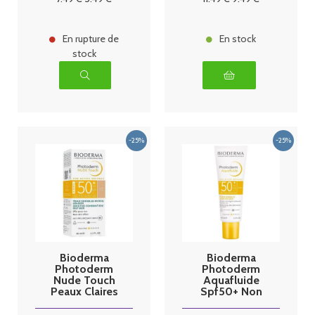
40 ml
Matifiant 40
ml
En rupture de
En stock
stock
Bioderma
Bioderma
Photoderm
Photoderm
Nude Touch
Aquafluide
Peaux Claires
Spf50+ Non
Sensibles
Teinté 40 ml
Mixtes à