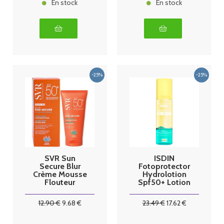
En stock
En stock
SVR Sun
ISDIN
Secure Blur
Fotoprotector
Crème Mousse
Hydrolotion
Flouteur
Spf50+ Lotion
Optique
Fl/200ml
SPF50+ 50 ml
12
.90
€
9
.68
€
23
.49
€
17
.62
€