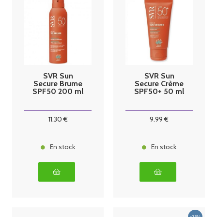
SVR Sun
SVR Sun
Secure Brume
Secure Crème
SPF50 200 ml
SPF50+ 50 ml
11
.30
€
9
.99
€
En stock
En stock