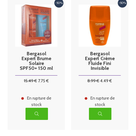
Bergasol
Bergasol
Expert Brume
Expert Crème
Solaire
Fluide Fini
SPF50+ 150 ml
Invisible
+ Lait Après-
SPF50+ 30 ml
Soleil 100ml
15
.49
€
7
.75
€
8
.99
€
4
.49
€
En rupture de
En rupture de
stock
stock