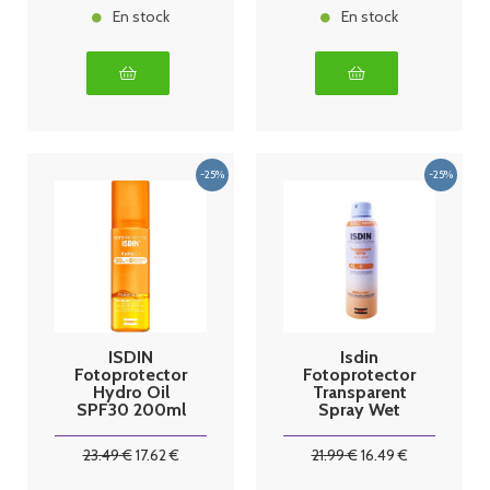
En stock
En stock
ISDIN
Isdin
Fotoprotector
Fotoprotector
Hydro Oil
Transparent
SPF30 200ml
Spray Wet
Skin SPF30
250 ml
23
.49
€
17
.62
€
21
.99
€
16
.49
€