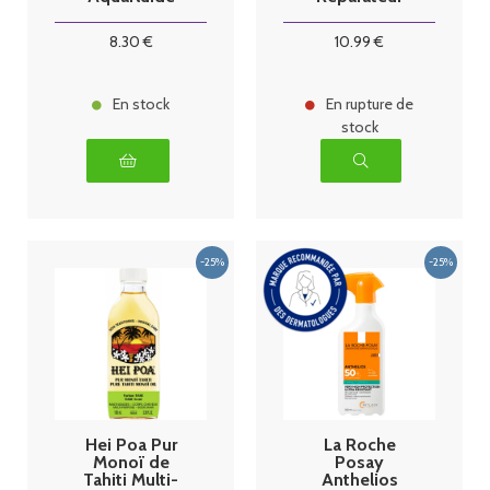
Pocket 30 ml
40ml
8
.30
€
10
.99
€
En stock
En rupture de
stock
Hei Poa Pur
La Roche
Monoï de
Posay
Tahiti Multi-
Anthelios