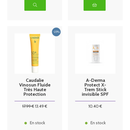
Caudalie
A-Derma
Vinosun Fluide
Protect X-
Très Haute
Trem Stick
Protection
invisible SPF
SPF50+ 40 ml
50+ - 8g
17
.99
€
13
.49
€
10
.40
€
En stock
En stock