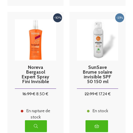
Noreva
SunSave
Bergasol
Brume solaire
Expert Spray
invisible SPF
Fini Invisible
50 150 ml
SPF50+ 125 ml
16
.99
€
8
.50
€
22
.99
€
17
.24
€
En rupture de
En stock
stock