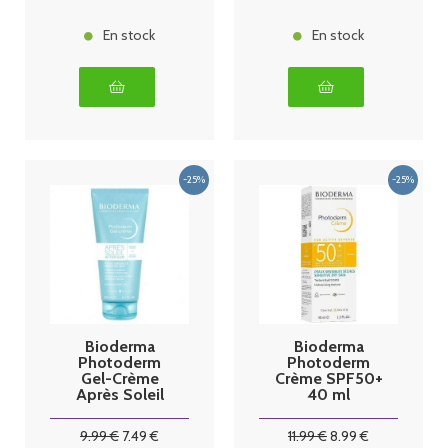
En stock
En stock
Bioderma
Bioderma
Photoderm
Photoderm
Gel-Crème
Crème SPF50+
Après Soleil
40 ml
200 ml
9
.99
€
7
.49
€
11
.99
€
8
.99
€