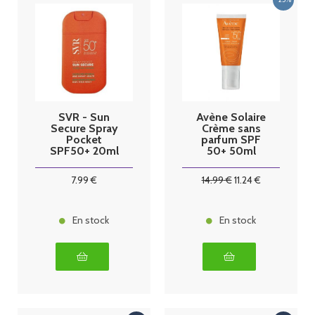
SVR - Sun
Avène Solaire
Secure Spray
Crème sans
Pocket
parfum SPF
SPF50+ 20ml
50+ 50ml
7
.99
€
14
.99
€
11
.24
€
En stock
En stock