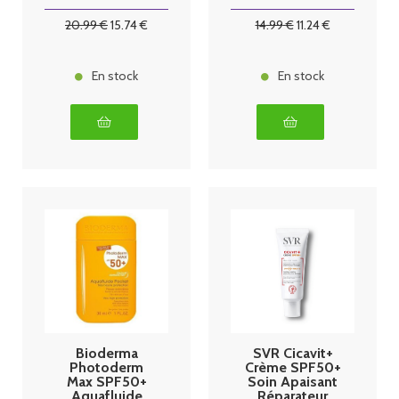
20
.99
€
15
.74
€
14
.99
€
11
.24
€
En stock
En stock
Bioderma
SVR Cicavit+
Photoderm
Crème SPF50+
Max SPF50+
Soin Apaisant
Aquafluide
Réparateur