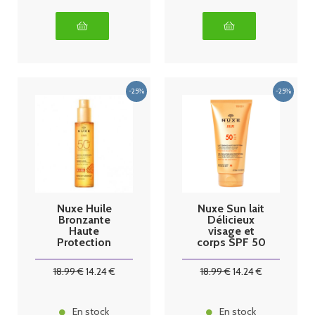
Nuxe Huile
Nuxe Sun lait
Bronzante
Délicieux
Haute
visage et
Protection
corps SPF 50
SPF50 150ml
150ml
18
.99
€
14
.24
€
18
.99
€
14
.24
€
En stock
En stock