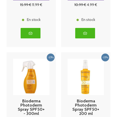
Mineral
15
.99
€
11
.99
€
10
.99
€
4
.99
€
SPF50+ 50 g
En stock
En stock
Bioderma
Bioderma
Photoderm
Photoderm
Spray SPF50+
Spray SPF50+
- 300ml
200 ml