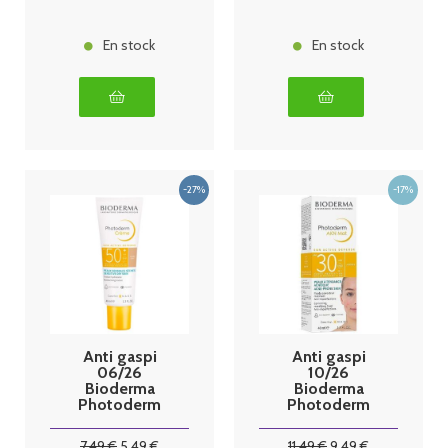
En stock
En stock
Anti gaspi
Anti gaspi
06/26
10/26
Bioderma
Bioderma
Photoderm
Photoderm
Crème SPF50+
AKN Mat
Teinte Claire
SPF30 Fluide
7
.49
€
5
.49
€
11
.49
€
9
.49
€