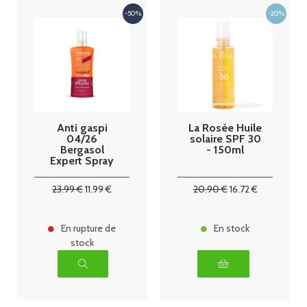
Anti gaspi
La Rosée Huile
04/26
solaire SPF 30
Bergasol
- 150ml
Expert Spray
Solaire Enfants
SPF50+ Lot de
23
.99
€
11
.99
€
20
.90
€
16
.72
€
2 x 125ml
En rupture de
En stock
stock