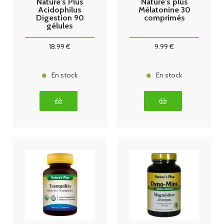
Nature's Plus
Nature's plus
Acidophilus
Mélatonine 30
Digestion 90
comprimés
gélules
18
.99
€
9
.99
€
En stock
En stock