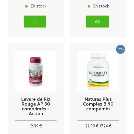
En stock
En stock
Levure de Riz
Natures Plus
Rouge AP 30
Complex B 90
comprimés -
comprimés
Action
Prolongée
NATURE'S
19
.99
€
22
.99
€
17
.24
€
PLUS