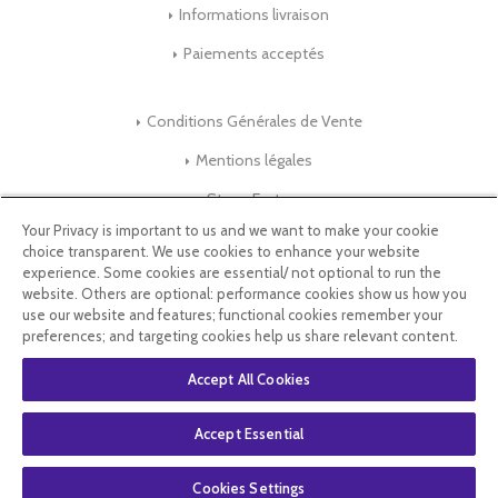
Informations livraison
Paiements acceptés
Conditions Générales de Vente
Mentions légales
Store-Factory
Your Privacy is important to us and we want to make your cookie
choice transparent. We use cookies to enhance your website
Qui Sommes nous ?
experience. Some cookies are essential/ not optional to run the
website. Others are optional: performance cookies show us how you
Parrainage
use our website and features; functional cookies remember your
preferences; and targeting cookies help us share relevant content.
Blog & Conseils
Accept All Cookies
Select Language
▼
Accept Essential
Cookies Settings