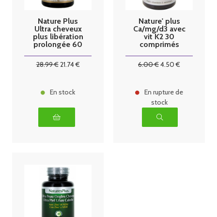
Nature Plus
Nature' plus
Ultra cheveux
Ca/mg/d3 avec
plus libération
vit K2 30
prolongée 60
comprimés
comprimés
28
.99
€
21
.74
€
6
.00
€
4
.50
€
En stock
En rupture de
stock