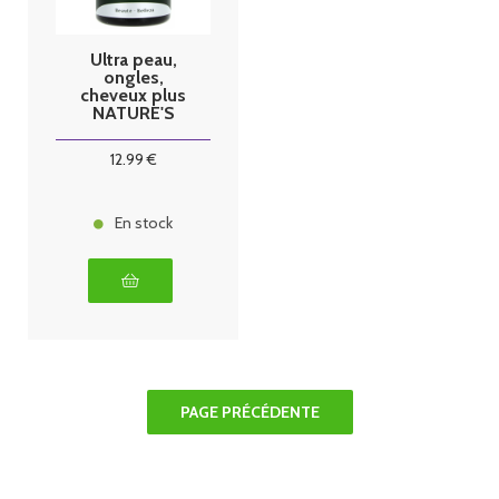
Ultra peau,
ongles,
cheveux plus
NATURE'S
PLUS 60
comprimés
12
.99
€
En stock