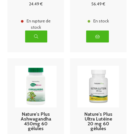
comprimés
24
.49
€
56
.49
€
En rupture de
En stock
stock
Nature's Plus
Nature's Plus
Ashwagandha
Ultra Lutéine
450mg 60
20 mg 60
gélules
gélules