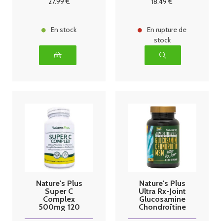
27
.99
€
18
.49
€
En stock
En rupture de
stock
Nature's Plus
Nature's Plus
Super C
Ultra Rx-Joint
Complex
Glucosamine
500mg 120
Chondroïtine
comprimés
MSM 90