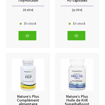
ThymoQuin
90 capsules
500mg 60
perles
39
.49
€
26
.99
€
En stock
En stock
Nature's Plus
Nature's Plus
Complément
Huile de Krill
alimentaire
SuperbaBoost