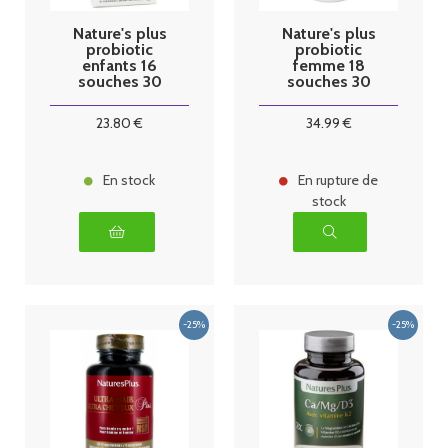
Nature's plus
Nature's plus
probiotic
probiotic
enfants 16
femme 18
souches 30
souches 30
compimés à
gélules
croquer
23
.80
€
34
.99
€
En stock
En rupture de
stock