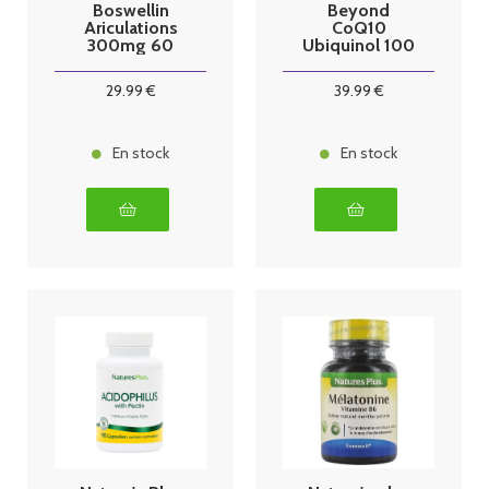
Boswellin
Beyond
Ariculations
CoQ10
300mg 60
Ubiquinol 100
gélules
mg 30 perles
29
.99
€
39
.99
€
En stock
En stock