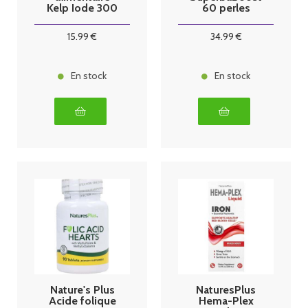
Kelp Iode 300
60 perles
comprimés
15
.99
€
34
.99
€
En stock
En stock
Nature's Plus
NaturesPlus
Acide folique
Hema-Plex