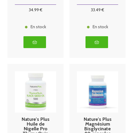
comprimés
34
.99
€
33
.49
€
En stock
En stock
Nature's Plus
Nature's Plus
Huile de
Magnésium
Nigelle Pro
Bisglycinate