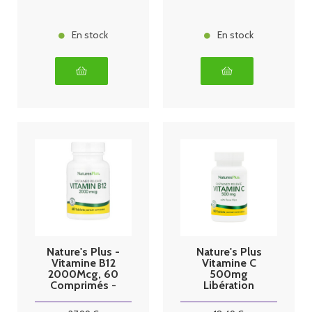
En stock
En stock
Nature's Plus -
Nature's Plus
Vitamine B12
Vitamine C
2000Mcg, 60
500mg
Comprimés -
Libération
Parapromos
prolongée 90
comprimés