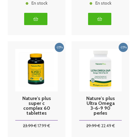
En stock
En stock
Nature's plus
Nature's plus
super c
Ultra Omega
complex 60
3-6-9 90
tablettes
perles
23
.99
€
17
.99
€
29
.99
€
22
.49
€