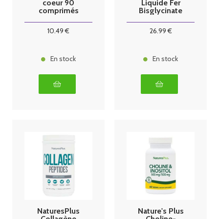
coeur 90
Liquide Fer
comprimés
Bisglycinate
250 ml
10
.49
€
26
.99
€
En stock
En stock
NaturesPlus
Nature's Plus
Collagène
Choline-