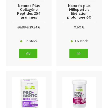
Natures Plus
Nature's plus
Collagène
Millepertuis
Peptides 254
libération
grammes
prolongée 60
comprimés
38
.99
€
29
.24
€
11
.60
€
En stock
En stock