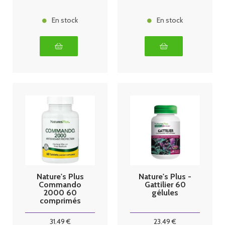
En stock
En stock
Nature's Plus
Nature's Plus -
Commando
Gattilier 60
2000 60
gélules
comprimés
31
.49
€
23
.49
€