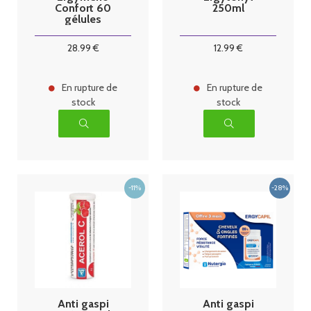
Confort 60
250ml
gélules
28
.99
€
12
.99
€
En rupture de
En rupture de
stock
stock
Anti gaspi
Anti gaspi