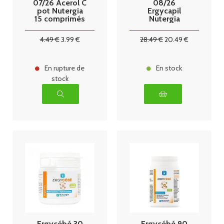
07/26 Acerol C
08/26
pot Nutergia
Ergycapil
15 comprimés
Nutergia
Cheveux &
Ongles
4
.49
€
3
.99
€
28
.49
€
20
.49
€
Fortifiés 3x 90
gélules
En rupture de
En stock
stock
Ergycébé 30
Ergycébé 90