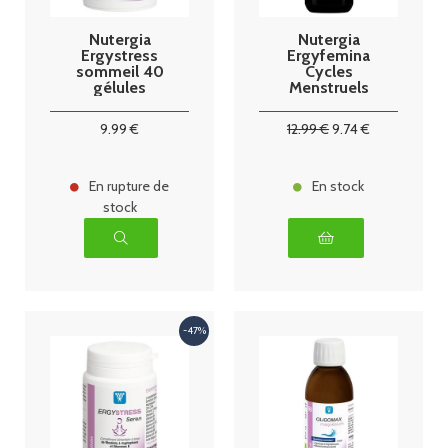
Nutergia
Nutergia
Ergystress
Ergyfemina
sommeil 40
Cycles
gélules
Menstruels
250ml
9
.99
€
12
.99
€
9
.74
€
En rupture de
En stock
stock