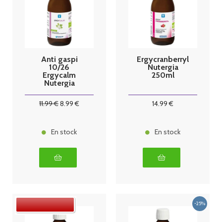
Anti gaspi
Ergycranberryl
10/26
Nutergia
Ergycalm
250ml
Nutergia
250ml
11
.99
€
8
.99
€
14
.99
€
En stock
En stock