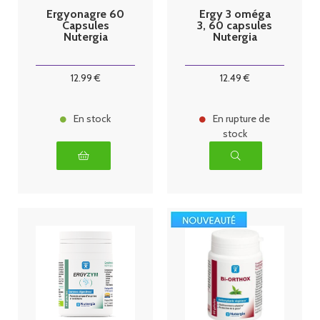
Ergyonagre 60
Ergy 3 oméga
Capsules
3, 60 capsules
Nutergia
Nutergia
12
.99
€
12
.49
€
En stock
En rupture de
stock