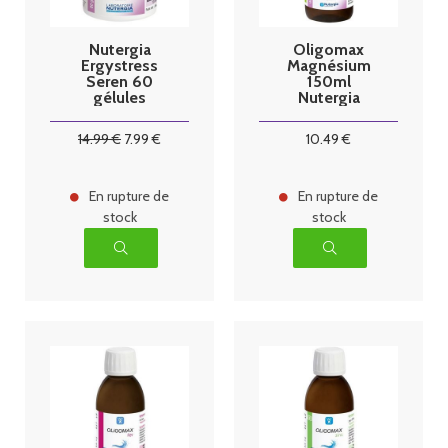
Nutergia
Oligomax
Ergystress
Magnésium
Seren 60
150ml
gélules
Nutergia
anciennement
Vectiseryl
14
.99
€
7
.99
€
10
.49
€
En rupture de
En rupture de
stock
stock