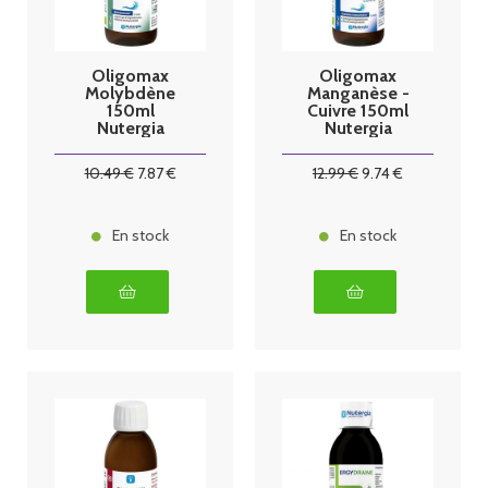
Oligomax
Oligomax
Molybdène
Manganèse -
150ml
Cuivre 150ml
Nutergia
Nutergia
10
.49
€
7
.87
€
12
.99
€
9
.74
€
En stock
En stock