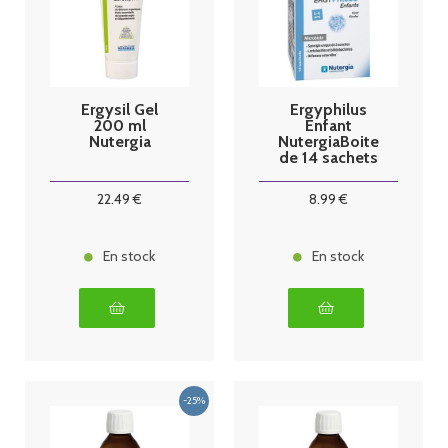
Ergysil Gel
Ergyphilus
200 ml
Enfant
Nutergia
NutergiaBoite
de 14 sachets
22
.49
€
8
.99
€
En stock
En stock