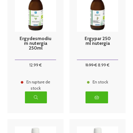
Ergydesmodiu
Ergypar 250
m nutergia
ml nutergia
250ml
12
.99
€
11
.99
€
8
.99
€
En rupture de
En stock
stock