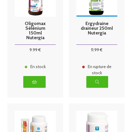
Oligomax
Ergydraine
Sélénium
draineur 250ml
150ml
Nutergia
Nutergia
9
.99
€
11
.99
€
En stock
En rupture de
stock