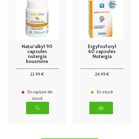
Natur'alkyl 90
Ergyfosforyl
capsules
60 capsules
nutergia
Nutergia
kousmine
22
.99
€
24
.99
€
En rupture de
En stock
stock