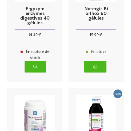
Ergyzym
Nutergia Bi
enzymes
orthox 60
digestives 40
gélules
gélules
Nutergia
14
.49
€
15
.99
€
En rupture de
En stock
stock