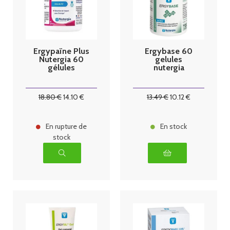
Ergypaïne Plus
Ergybase 60
Nutergia 60
gelules
gélules
nutergia
18
.80
€
14
.10
€
13
.49
€
10
.12
€
En rupture de
En stock
stock