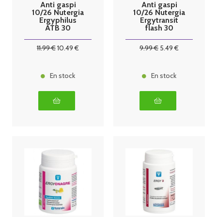
Anti gaspi
Anti gaspi
10/26 Nutergia
10/26 Nutergia
Ergyphilus
Ergytransit
ATB 30
flash 30
gélules
gélules
11
.99
€
10
.49
€
9
.99
€
5
.49
€
En stock
En stock