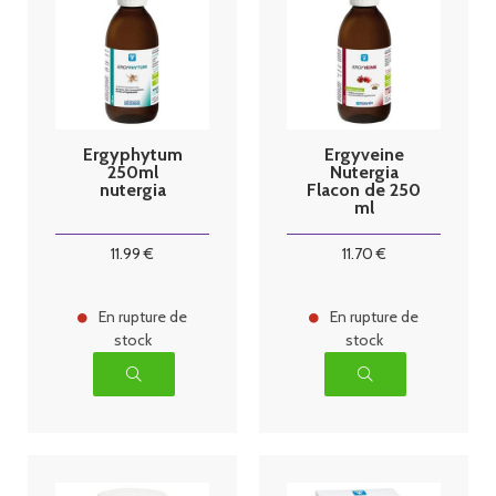
Ergyphytum
Ergyveine
250ml
Nutergia
nutergia
Flacon de 250
ml
11
.99
€
11
.70
€
En rupture de
En rupture de
stock
stock