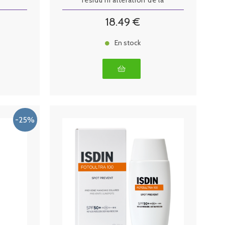
résidu ni altération de la
couleur
18
.49
€
En stock