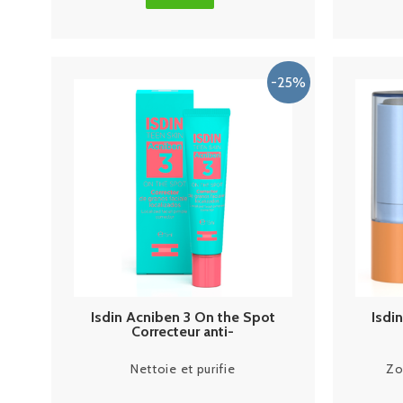
Isdin Acniben 3 On the Spot
Isdi
Correcteur anti-
imperfections 15ml
Nettoie et purifie
Zo