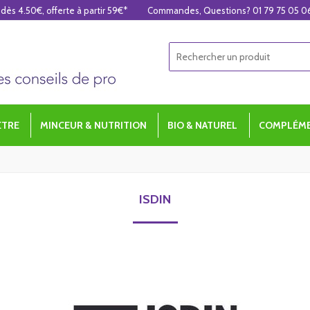
 dès 4.50€, offerte à partir 59€*
Commandes, Questions? 01 79 75 05 0
ÊTRE
MINCEUR & NUTRITION
BIO & NATUREL
COMPLÉME
ISDIN