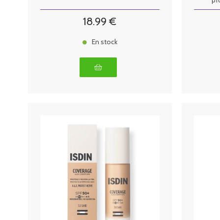
pr
18
.99
€
En stock