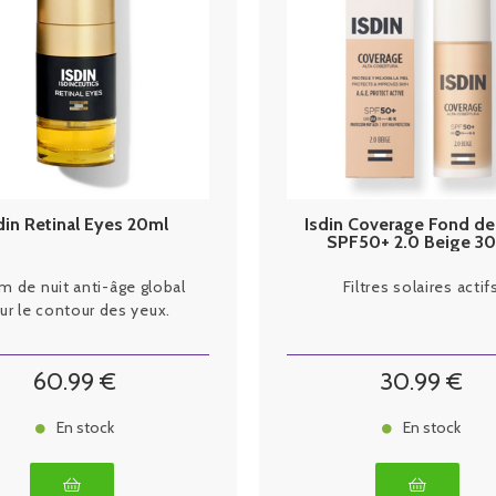
din Retinal Eyes 20ml
Isdin Coverage Fond de 
SPF50+ 2.0 Beige 3
m de nuit anti-âge global
Filtres solaires actif
ur le contour des yeux.
60
.99
€
30
.99
€
En stock
En stock