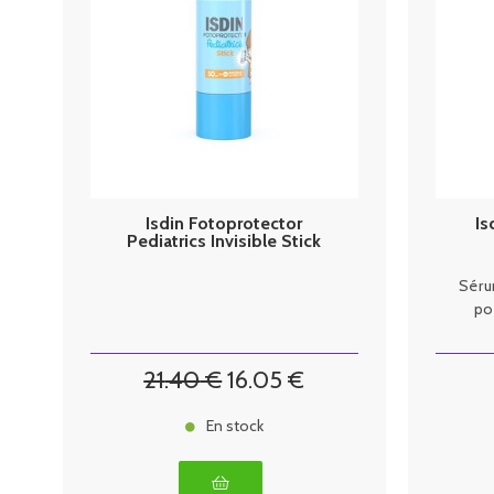
Isdin Fotoprotector
Is
Pediatrics Invisible Stick
Protection Solaire SPF50 10
g
Séru
po
21
.40
€
16
.05
€
En stock