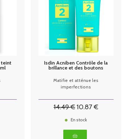
teint
Isdin Acniben Contrôle de la
0ml
brillance et des boutons
40ml
s
Matifie et atténue les
imperfections
14
.49
€
10
.87
€
En stock