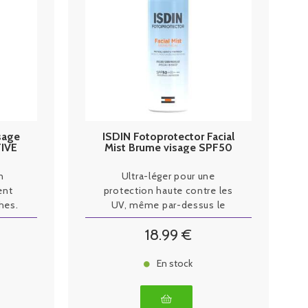
isage
ISDIN Fotoprotector Facial
IVE
Mist Brume visage SPF50
100ml
n
Ultra-léger pour une
ent
protection haute contre les
hes.
UV, même par-dessus le
maquillage
18
.99
€
En stock