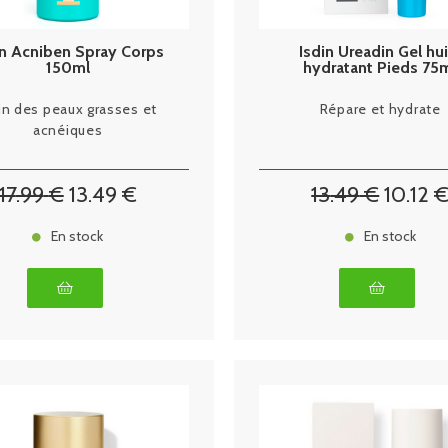
in Acniben Spray Corps
Isdin Ureadin Gel hui
150ml
hydratant Pieds 75
n des peaux grasses et
Répare et hydrate
acnéiques
17
.99
€
13
.49
€
13
.49
€
10
.12
En stock
En stock