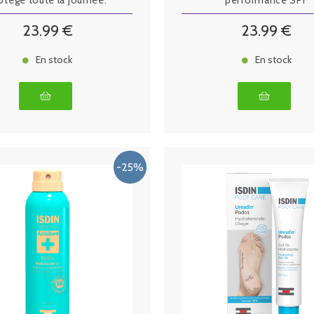
otégé toute la journée.
performance SPF
23
.99
€
23
.99
€
En stock
En stock