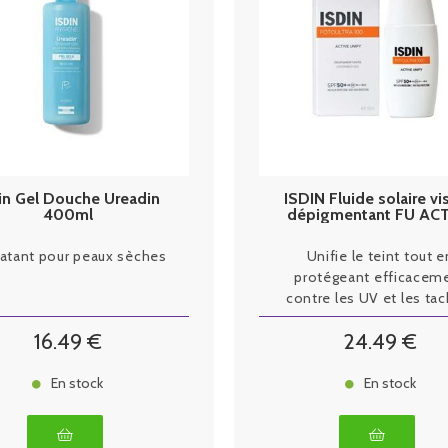
in Gel Douche Ureadin
ISDIN Fluide solaire v
400ml
dépigmentant FU ACT
UNIFY 2026
atant pour peaux sèches
Unifie le teint tout e
protégeant efficacem
contre les UV et les tac
16
.49
€
24
.49
€
En stock
En stock