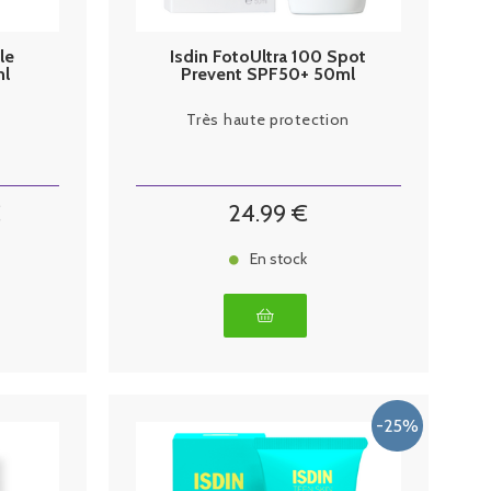
le
Isdin FotoUltra 100 Spot
ml
Prevent SPF50+ 50ml
Très haute protection
€
24
.99
€
En stock