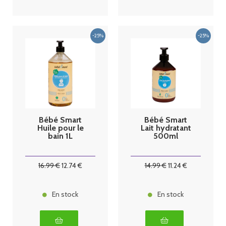
Bébé Smart
Bébé Smart
Huile pour le
Lait hydratant
bain 1L
500ml
16
.99
€
12
.74
€
14
.99
€
11
.24
€
En stock
En stock