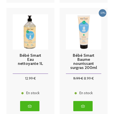
Bébé Smart
Bébé Smart
Eau
Baume
nettoyante 1L
nourrissant
surgras 200ml
12
.99
€
11
.99
€
8
.99
€
En stock
En stock