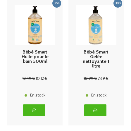
Bébé Smart
Bébé Smart
Huile pour le
Gelée
bain 500ml
nettoyante 1
litre
13
.49
€
10
.12
€
10
.99
€
7
.69
€
En stock
En stock