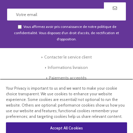
Vous affirmez avoir pris connaissance de notre
politique de
confidentialité
. Vous disposez d'un droit d'accès, de rectification et
d'opposition.
Contacter le service client
Informations livraison
Paiements acceptés
Your Privacy is important to us and we want to make your cookie
choice transparent. We use cookies to enhance your website
Conditions Générales de Vente
experience. Some cookies are essential/ not optional to run the
website. Others are optional: performance cookies show us how you
Mentions légales
use our website and features; functional cookies remember your
preferences; and targeting cookies help us share relevant content.
Store-Factory
Accept All Cookies