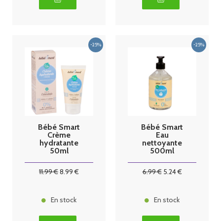
Bébé Smart
Bébé Smart
Crème
Eau
hydratante
nettoyante
50ml
500ml
11
.99
€
8
.99
€
6
.99
€
5
.24
€
En stock
En stock