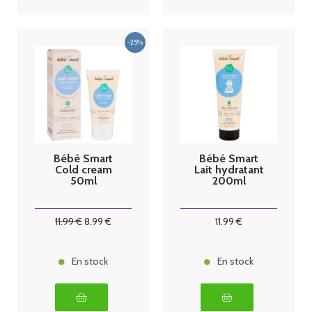
Bébé Smart
Bébé Smart
Cold cream
Lait hydratant
50ml
200ml
11
.99
€
8
.99
€
11
.99
€
En stock
En stock