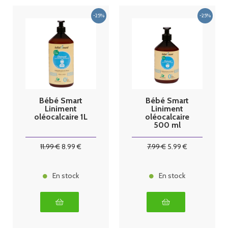
Bébé Smart
Bébé Smart
Liniment
Liniment
oléocalcaire 1L
oléocalcaire
500 ml
11
.99
€
8
.99
€
7
.99
€
5
.99
€
En stock
En stock