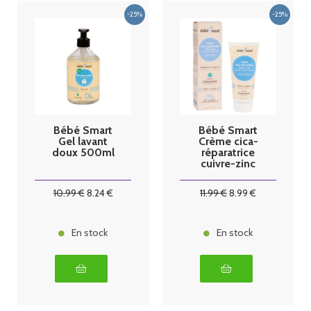
Bébé Smart
Bébé Smart
Gel lavant
Crème cica-
doux 500ml
réparatrice
cuivre-zinc
100ml
10
.99
€
8
.24
€
11
.99
€
8
.99
€
En stock
En stock