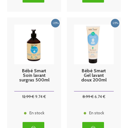
Bébé Smart
Bébé Smart
Soin lavant
Gel lavant
surgras 500ml
doux 200ml
12
.99
€
9
.74
€
8
.99
€
6
.74
€
En stock
En stock