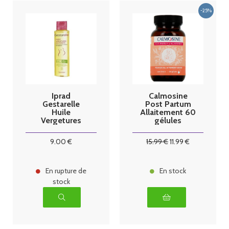
Iprad
Calmosine
Gestarelle
Post Partum
Huile
Allaitement 60
Vergetures
gélules
Maternité Bio
100 ml
9
.00
€
15
.99
€
11
.99
€
En rupture de
En stock
stock