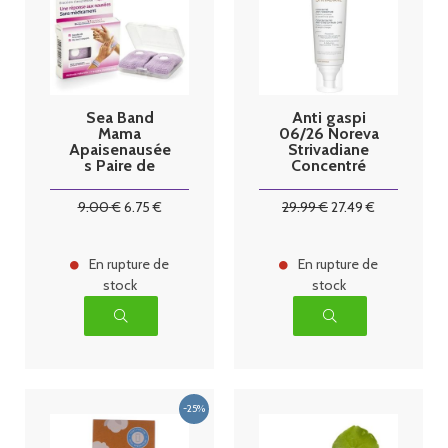
Sea Band
Anti gaspi
Mama
06/26 Noreva
Apaisenausée
Strivadiane
s Paire de
Concentré
Bracelets
Anti-Vergeture
d'Acupression
Lot 2 X 125ml
9
.00
€
6
.75
€
29
.99
€
27
.49
€
Rose
En rupture de
En rupture de
stock
stock