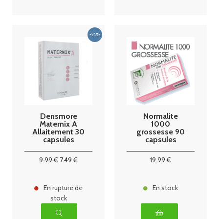
Densmore
Normalite
Maternix A
1000
Allaitement 30
grossesse 90
capsules
capsules
9
.99
€
7
.49
€
19
.99
€
En rupture de
En stock
stock