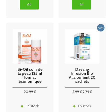
Bi-Oil soin de
Dayang
la peau 125ml
Infusion Bio
format
Allaitement 20
économique
sachets
20
.99
€
2
.99
€
2
.24
€
En stock
En stock