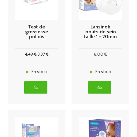
Test de
Lansinoh
grossesse
bouts de sein
polidis
taille 1 - 20mm
4
.49
€
3
.37
€
6
.00
€
En stock
En stock