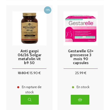
Anti gaspi
Gestarelle G3+
06/26 Solgar
grossesse 3
metafolin vit
mois 90
b9 50
capsules
comprimés
18
.80
€
15
.90
€
25
.99
€
En rupture de
En stock
stock