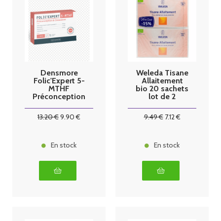
Densmore
Weleda Tisane
Folic'Expert 5-
Allaitement
MTHF
bio 20 sachets
Préconception
lot de 2
& Grossesse
90 Comprimés
13
.20
€
9
.90
€
9
.49
€
7
.12
€
En stock
En stock