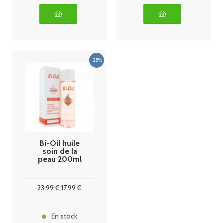
Bi-Oil huile
soin de la
peau 200ml
23
.99
€
17
.99
€
En stock