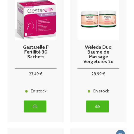
Gestarelle F
Weleda Duo
Fertilité 30
Baume de
Sachets
Massage
Vergetures 2x
150ml
23
.49
€
28
.99
€
En stock
En stock