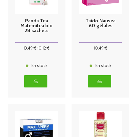
Panda Tea
Taido Nausea
Maternitea bio
60 gélules
28 sachets
13
.49
€
10
.12
€
10
.49
€
En stock
En stock