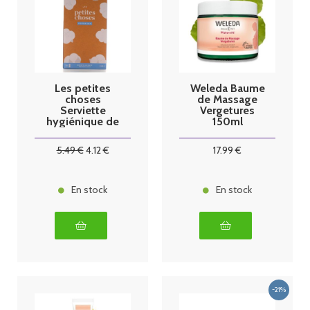
Les petites
Weleda Baume
choses
de Massage
Serviette
Vergetures
hygiénique de
150ml
maternité Post
partum
5
.49
€
4
.12
€
17
.99
€
En stock
En stock