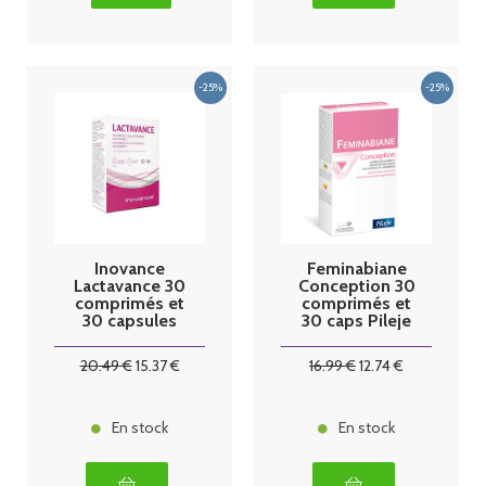
Inovance
Feminabiane
Lactavance 30
Conception 30
comprimés et
comprimés et
30 capsules
30 caps Pileje
Ysonut
20
.49
€
15
.37
€
16
.99
€
12
.74
€
En stock
En stock