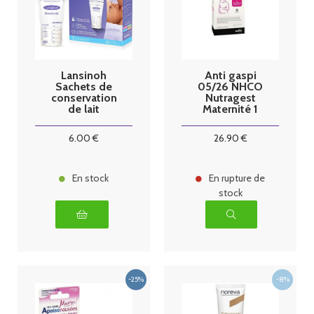
Lansinoh
Anti gaspi
Sachets de
05/26 NHCO
conservation
Nutragest
de lait
Maternité 1
maternel par
mois
25
6
.00
€
26
.90
€
En stock
En rupture de
stock