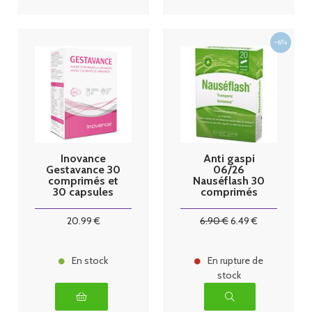
Inovance
Anti gaspi
Gestavance 30
06/26
comprimés et
Nauséflash 30
30 capsules
comprimés
Ysonut
Densmore
20
.99
€
6
.90
€
6
.49
€
En stock
En rupture de
stock