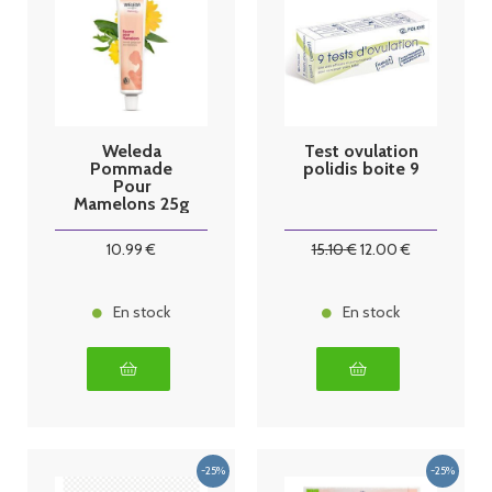
Weleda
Test ovulation
Pommade
polidis boite 9
Pour
Mamelons 25g
10
.99
€
15
.10
€
12
.00
€
En stock
En stock