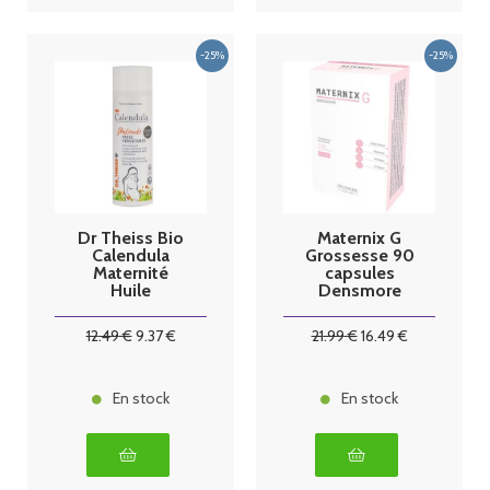
Dr Theiss Bio
Maternix G
Calendula
Grossesse 90
Maternité
capsules
Huile
Densmore
Vergetures
200ml
12
.49
€
9
.37
€
21
.99
€
16
.49
€
En stock
En stock