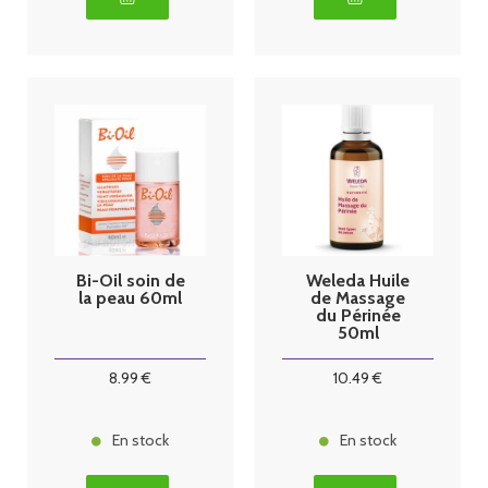
Bi-Oil soin de
Weleda Huile
la peau 60ml
de Massage
du Périnée
50ml
8
.99
€
10
.49
€
En stock
En stock