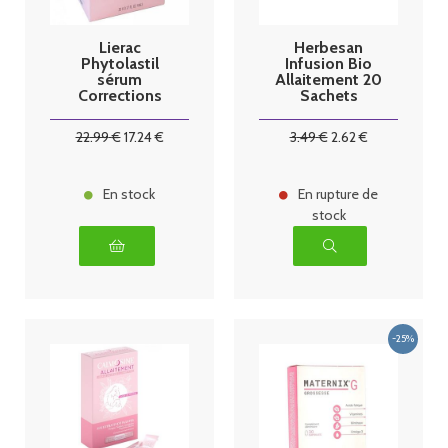
Lierac
Herbesan
Phytolastil
Infusion Bio
sérum
Allaitement 20
Corrections
Sachets
vergetures
Ampoules 20
22
.99
€
17
.24
€
3
.49
€
2
.62
€
x 5 ml
En stock
En rupture de
stock