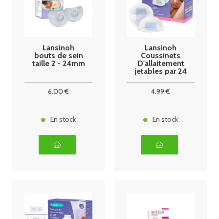
Lansinoh
Lansinoh
bouts de sein
Coussinets
taille 2 - 24mm
D'allaitement
jetables par 24
6
.00
€
4
.99
€
En stock
En stock