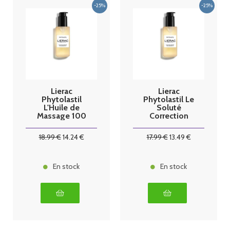
Lierac
Lierac
Phytolastil
Phytolastil Le
L'Huile de
Soluté
Massage 100
Correction
ml
Vergetures
100 ml
18
.99
€
14
.24
€
17
.99
€
13
.49
€
En stock
En stock