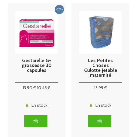
Gestarelle G+
Les Petites
grossesse 30
Choses
capsules
Culotte jetable
maternité
13
.90
€
10
.43
€
13
.99
€
En stock
En stock