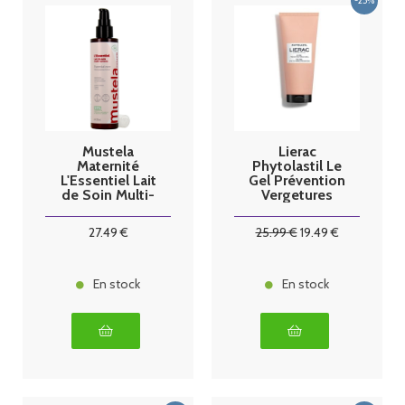
Mustela
Lierac
Maternité
Phytolastil Le
L'Essentiel Lait
Gel Prévention
de Soin Multi-
Vergetures
Actions Bio
400 ml
Vergetures
27
.49
€
25
.99
€
19
.49
€
200ml
En stock
En stock