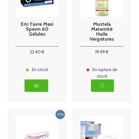
Eric Favre Maxi
Mustela
Sperm 60
Maternité
Gélules
Huile
Vergetures
Sans Parfum
Bio 105 ml
22
.40
€
19
.99
€
En stock
En rupture de
stock