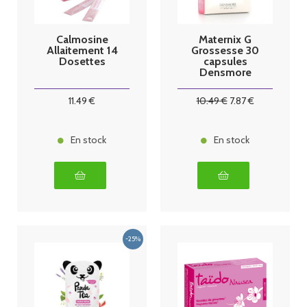
Calmosine
Maternix G
Allaitement 14
Grossesse 30
Dosettes
capsules
Densmore
11
.49
€
10
.49
€
7
.87
€
En stock
En stock