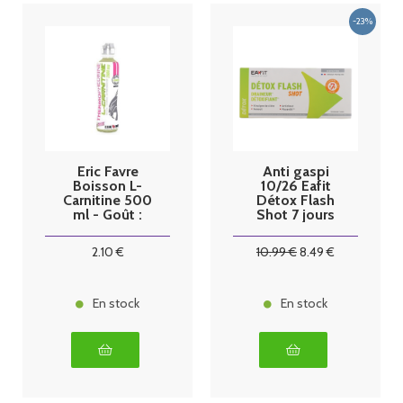
Eric Favre
Anti gaspi
Boisson L-
10/26 Eafit
Carnitine 500
Détox Flash
ml - Goût :
Shot 7 jours
Mojito
2
.10
€
10
.99
€
8
.49
€
En stock
En stock