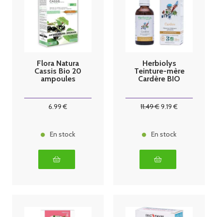
Flora Natura
Herbiolys
Cassis Bio 20
Teinture-mère
ampoules
Cardère BIO
6
.99
€
11
.49
€
9
.19
€
En stock
En stock