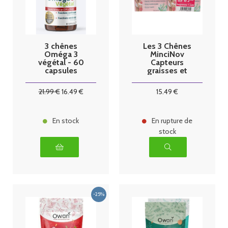
3 chênes
Les 3 Chênes
Oméga 3
MinciNov
végétal - 60
Capteurs
capsules
graisses et
sucres - 2 x 60
comprimés
21
.99
€
16
.49
€
15
.49
€
En stock
En rupture de
stock