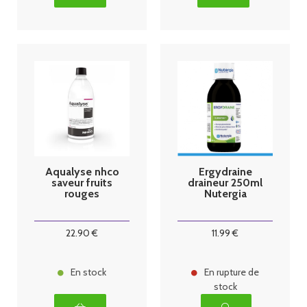
Aqualyse nhco
Ergydraine
saveur fruits
draineur 250ml
rouges
Nutergia
22
.90
€
11
.99
€
En stock
En rupture de
stock