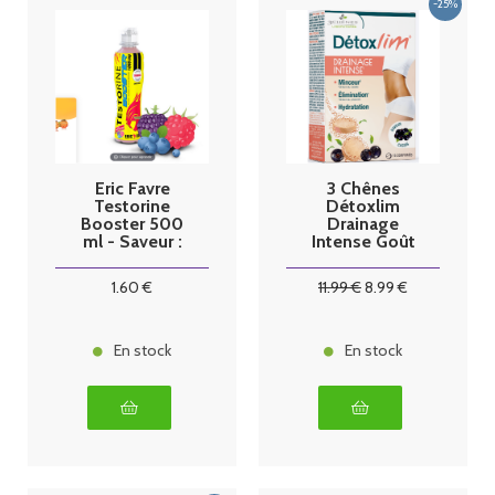
Eric Favre
3 Chênes
Testorine
Détoxlim
Booster 500
Drainage
ml - Saveur :
Intense Goût
Fruits Rouges
Cassis 15
Comprimés
1
.60
€
11
.99
€
8
.99
€
Effervescent
En stock
En stock