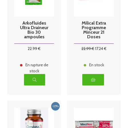
Arkofluides
Milical Extra
Ultra Draineur
Programme
Bio 30
Minceur 21
ampoules
Doses
22
.99
€
22
.99
€
17
.24
€
En rupture de
En stock
stock