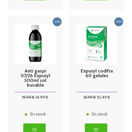
Anti gaspi
Expuryl codifra
07/26 Expuryl
60 gelules
500ml sol
buvable
codifra
19
.99
€
14
.99
€
13
.99
€
10
.49
€
En stock
En stock