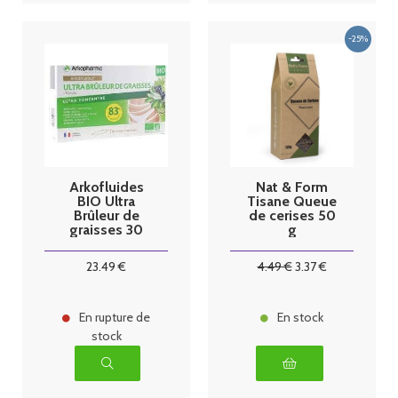
Arkofluides
Nat & Form
BIO Ultra
Tisane Queue
Brûleur de
de cerises 50
graisses 30
g
ampoules
23
.49
€
4
.49
€
3
.37
€
En rupture de
En stock
stock