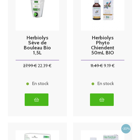
Herbiolys
Herbiolys
Sève de
Phyto
Bouleau Bio
Chiendent
1,5L
50mL BIO
27
.99
€
22
.39
€
11
.49
€
9
.19
€
En stock
En stock