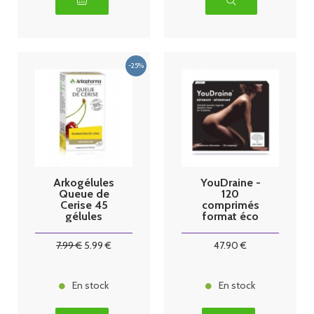
Arkogélules
YouDraine -
Queue de
120
Cerise 45
comprimés
gélules
format éco
7
.99
€
5
.99
€
47
.90
€
En stock
En stock