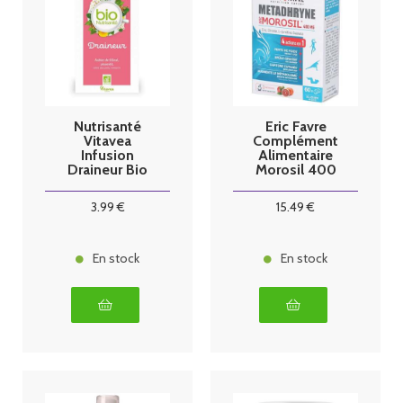
Nutrisanté
Eric Favre
Vitavea
Complément
Infusion
Alimentaire
Draineur Bio
Morosil 400
20 sachets
mg
3
.99
€
15
.49
€
En stock
En stock