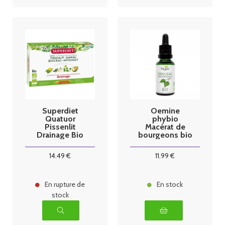
Superdiet
Oemine
Quatuor
phybio
Pissenlit
Macérat de
Drainage Bio
bourgeons bio
20 Ampoules
30 ml bouleau
14
.49
€
11
.99
€
En rupture de
En stock
stock