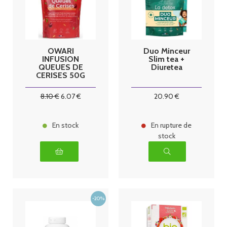
OWARI
Duo Minceur
INFUSION
Slim tea +
QUEUES DE
Diuretea
CERISES 50G
8
.10
€
6
.07
€
20
.90
€
En stock
En rupture de
stock