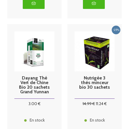
Dayang Thé
Nutrigée 3
Vert de Chine
thés minceur
Bio 20 sachets
bio 30 sachets
Grand Yunnan
3
.00
€
14
.99
€
11
.24
€
En stock
En stock