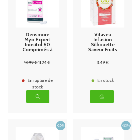
Densmore
Vitavea
Myo Expert
Infusion
Inositol 60
Silhouette
Comprimés à
Saveur Fruits
Croquer
rouges 20
sachets
13
.99
€
11
.24
€
3
.49
€
En rupture de
En stock
stock