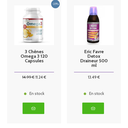
3 Chênes
Eric Favre
Omega 3 120
Detox
Capsules
Draineur 500
ml
14
.99
€
11
.24
€
13
.49
€
En stock
En stock