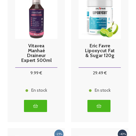
Vitavea
Eric Favre
Manhaé
Lipoxycut Fat
Draineur
& Sugar 120g
Expert 500ml
9
.99
€
29
.49
€
En stock
En stock