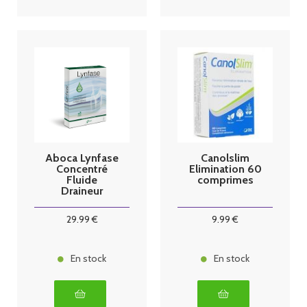
Aboca Lynfase
Canolslim
Concentré
Elimination 60
Fluide
comprimes
Draineur
12x15g
29
.99
€
9
.99
€
En stock
En stock