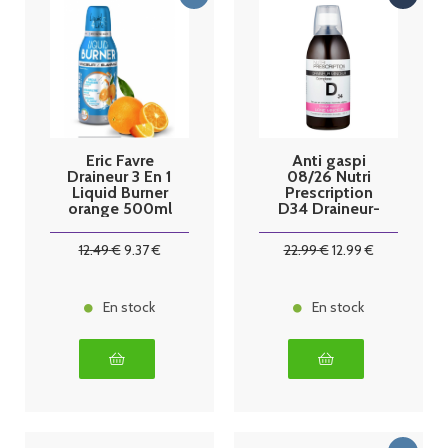
Eric Favre
Anti gaspi
Draineur 3 En 1
08/26 Nutri
Liquid Burner
Prescription
orange 500ml
D34 Draineur-
Minceur-Détox
500 ml
12
.49
€
9
.37
€
22
.99
€
12
.99
€
En stock
En stock