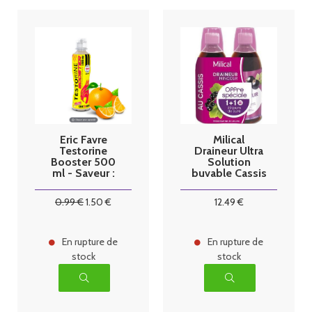
Eric Favre
Milical
Testorine
Draineur Ultra
Booster 500
Solution
ml - Saveur :
buvable Cassis
orange
2X 500ml
0
.99
€
1
.50
€
12
.49
€
En rupture de
En rupture de
stock
stock