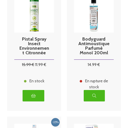
Pistal Spray
Bodyguard
Insect
Antimoustique
Environnemen
Parfumé
t Citronnée
Monoï 200ml
300ml
15
.99
€
11
.99
€
14
.99
€
En stock
En rupture de
stock