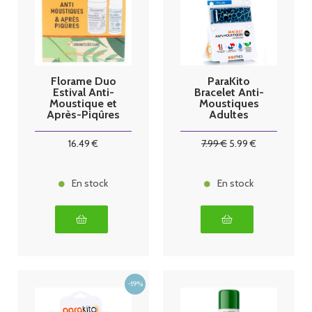
Florame Duo
ParaKito
Estival Anti-
Bracelet Anti-
Moustique et
Moustiques
Après-Piqûres
Adultes
(couleurs
foncées)
16
.49
€
7
.99
€
5
.99
€
En stock
En stock