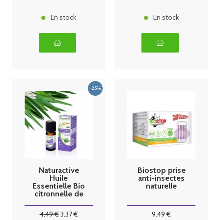
En stock
En stock
Naturactive
Biostop prise
Huile
anti-insectes
Essentielle Bio
naturelle
citronnelle de
java 10ml
4
.49
€
3
.37
€
9
.49
€