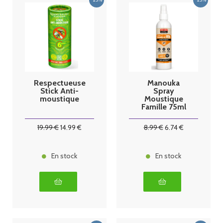
Respectueuse
Manouka
Stick Anti-
Spray
moustique
Moustique
Famille 75ml
19
.99
€
14
.99
€
8
.99
€
6
.74
€
En stock
En stock