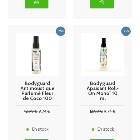
Bodyguard
Bodyguard
Antimoustique
Apaisant Roll-
Parfumé Fleur
On Monoï 10
de Coco 100
ml
ml
12
.99
€
9
.74
€
12
.99
€
9
.74
€
En stock
En stock