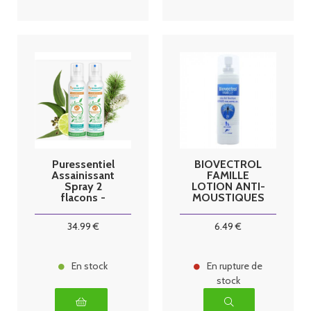
Puressentiel
BIOVECTROL
Assainissant
FAMILLE
Spray 2
LOTION ANTI-
flacons -
MOUSTIQUES
2x200ml
8H 80ML
34
.99
€
6
.49
€
En stock
En rupture de
stock