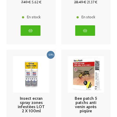
7
.49
€
5
.62
€
28
.49
€
21
.37
€
En stock
En stock
Insect ecran
Bee patch 5
spray zones
patchs anti
infestées LOT
venin après
2 X 100ml
piqûre