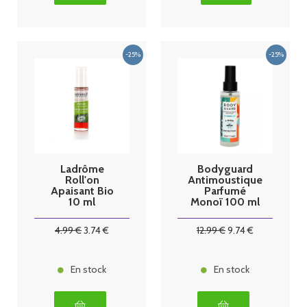
Ladrôme
Bodyguard
Roll'on
Antimoustique
Apaisant Bio
Parfumé
10 ml
Monoï 100 ml
4
.99
€
3
.74
€
12
.99
€
9
.74
€
En stock
En stock