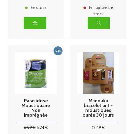
En stock
En rupture de
stock
Parasidose
Manouka
Moustiquaire
bracelet anti-
Non
moustiques
Imprégnée
durée 30 jours
Spéciale
coloris tons
Berceau et Lit
rosés
6
.99
€
5
.24
€
12
.49
€