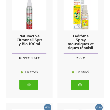
Naturactive
Ladrôme
Citronnell'Spra
Spray
y Bio 100ml
moustiques et
tiques répulsif
cutané 50ml
10
.99
€
8
.24
€
9
.99
€
En stock
En stock