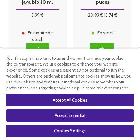
java bio 10 ml
puces
3
.99
€
20
.99
€
15
.74
€
En rupture de
En stock
stock
Your Privacy is important to us and we want to make your cookie
choice transparent. We use cookies to enhance your website
experience. Some cookies are essential/ not optional to run the
website. Others are optional: performance cookies show us how you
use our website and features; functional cookies remember your
preferences; and targeting cookies help us share relevant content.
Accept All Cookies
Accept Essential
ZeroZZZ Flexy
Bracelet anti-
Cookies Settings
Répulsif
moustiques