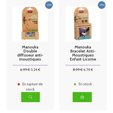
Manouka
Manouka
Double
Bracelet Anti-
diffuseur anti-
Moustiques
moustiques
Enfant Licorne
Noir
6
.99
€
5
.24
€
8
.99
€
6
.74
€
En rupture de
En stock
stock