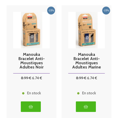
Manouka
Manouka
Bracelet Anti-
Bracelet Anti-
Moustiques
Moustiques
Adultes Noir
Adultes Marine
8
.99
€
6
.74
€
8
.99
€
6
.74
€
En stock
En stock