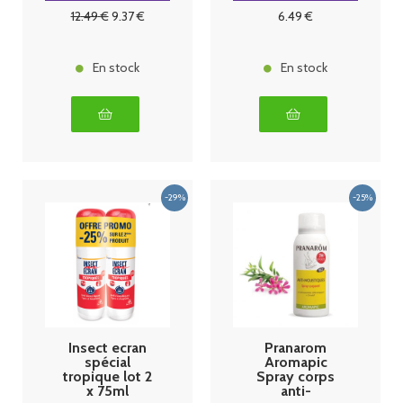
12
.49
€
9
.37
€
6
.49
€
En stock
En stock
Insect ecran
Pranarom
spécial
Aromapic
tropique lot 2
Spray corps
x 75ml
anti-