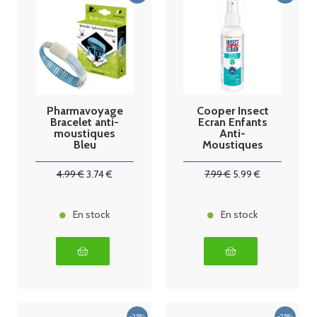
Pharmavoyage
Cooper Insect
Bracelet anti-
Ecran Enfants
moustiques
Anti-
Bleu
Moustiques
phosphoresce
Spray 100ml
nt
4
.99
€
3
.74
€
7
.99
€
5
.99
€
En stock
En stock