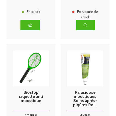
En stock
En rupture de
stock
Biostop
Parasidose
raquette anti
moustiques
moustique
Soins après-
piqûres Roll-
on calmant
15ml
20
.99
€
4
.49
€