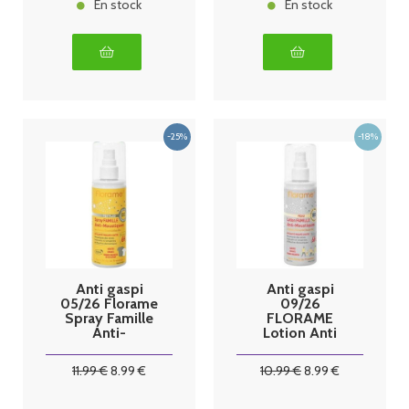
En stock
En stock
Anti gaspi
Anti gaspi
05/26 Florame
09/26
Spray Famille
FLORAME
Anti-
Lotion Anti
Moustiques
Moustiques
"Textiles"
Aux Huiles
11
.99
€
8
.99
€
10
.99
€
8
.99
€
Essentielles
Bio 90ml