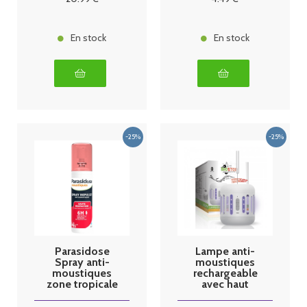
En stock
En stock
Parasidose
Lampe anti-
Spray anti-
moustiques
moustiques
rechargeable
zone tropicale
avec haut
100ml
parleur
Biostop