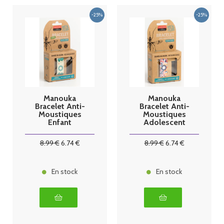
Manouka
Manouka
Bracelet Anti-
Bracelet Anti-
Moustiques
Moustiques
Enfant
Adolescent
Dinosaure
Liberty
8
.99
€
6
.74
€
8
.99
€
6
.74
€
En stock
En stock