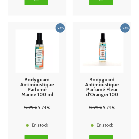
Bodyguard
Bodyguard
Antimoustique
Antimoustique
Parfumé
Parfumé Fleur
Marine 100 ml
d'Oranger 100
ml
12
.99
€
9
.74
€
12
.99
€
9
.74
€
En stock
En stock