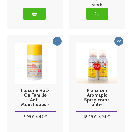
stock
Florame Roll-
Pranarom
On Famille
Aromapic
Anti-
Spray corps
Moustiques -
anti-
50 ml
moustique
bio, lot de
5
.99
€
4
.49
€
18
.99
€
14
.24
€
2x75ml