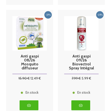
Anti gaspi
Anti gaspi
08/26
09/26
Mosquito
Biovectrol
diffuseur
Spray Intégral
électrique
Anti-
anti-
moustiques -
15
.90
€
12
.49
€
7
.99
€
5
.99
€
moustiques
100ml
Pistal -
diffuseur
électrique +
En stock
En stock
recharge de
30ml