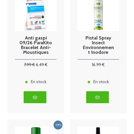
Anti gaspi
Pistal Spray
09/26 ParaKito
Insect
Bracelet Anti-
Environnemen
Moustiques
t Inodore
Adultes
300ml
(couleurs
7
.99
€
6
.49
€
16
.99
€
vives)
En stock
En stock