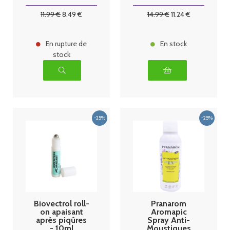
moustique
bio, 200ml
11
.99
€
8
.49
€
14
.99
€
11
.24
€
En rupture de
En stock
stock
Biovectrol roll-
Pranarom
on apaisant
Aromapic
après piqûres
Spray Anti-
- 10ml
Moustiques