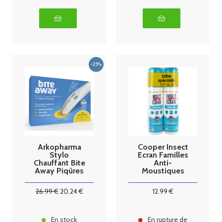
Arkopharma
Cooper Insect
Stylo
Ecran Familles
Chauffant Bite
Anti-
Away Piqûres
Moustiques
Moustiques &
Spray 2 x 100
Insectes
ml
26
.99
€
20
.24
€
12
.99
€
En stock
En rupture de