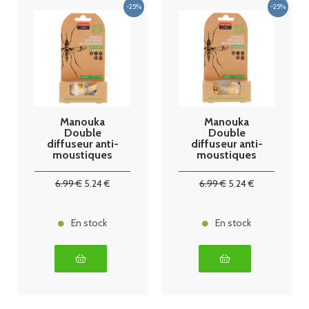
Manouka
Manouka
Double
Double
diffuseur anti-
diffuseur anti-
moustiques
moustiques
Végétal
Panthère
6
.99
€
5
.24
€
6
.99
€
5
.24
€
En stock
En stock