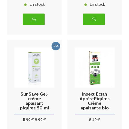
En stock
En stock
SunSave Gel-
Insect Ecran
crème
Après-Piqûres
apaisant
Crème
piqûres 50 ml
apaisante bio
30g
11
.99
€
8
.99
€
8
.49
€