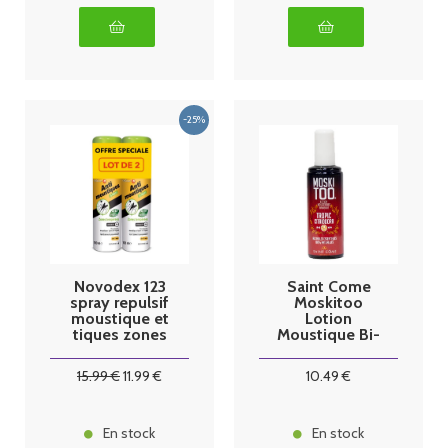
Novodex 123
Saint Come
spray repulsif
Moskitoo
moustique et
Lotion
tiques zones
Moustique Bi-
temperees
phasique
2x100ml
Tropic
15
.99
€
11
.99
€
10
.49
€
Citriodora
100ml
En stock
En stock