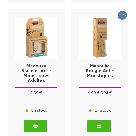
Manouka
Manouka
Bracelet Anti-
Bougie Anti-
Moustiques
Moustiques
Adultes
Florale
8
.99
€
6
.99
€
5
.24
€
En stock
En stock