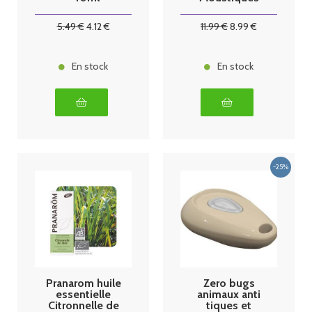
Atmosphère
et Tissus Bio
5
.49
€
4
.12
€
11
.99
€
8
.99
€
150ml
En stock
En stock
Pranarom huile
Zero bugs
essentielle
animaux anti
Citronnelle de
tiques et