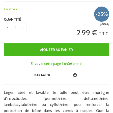
En stock
QUANTITÉ
3
.99
€
2
.99
€
T.T.C.
Envoyer cette page à un(e) ami(e)
PARTAGER
Léger, aéré et lavable, le tulle peut être imprégné
d'insecticides (perméthrine, deltaméthrine,
lambdacytalothrine ou cyfluthrine) pour renforcer la
protection de bébé dans les zones à risques. Que la