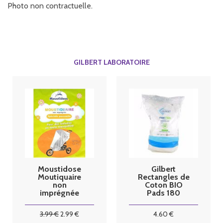
Photo non contractuelle.
GILBERT LABORATOIRE
Moustidose
Gilbert
Moutiquaire
Rectangles de
non
Coton BIO
imprégnée
Pads 180
spéciale
rectangles
Poussette
3
.99
€
2
.99
€
4
.60
€