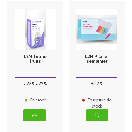
L2N Tétine
L2N Pilulier
fruits
semainier
3
.99
€
2
.99
€
4
.99
€
En stock
En rupture de
stock