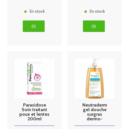
En stock
En stock
Parasidose
Neutraderm
Soin traitant
gel douche
poux et lentes
surgras
200ml
dermo-
protecteur 1
litre