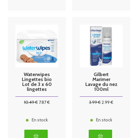
Waterwipes
Gilbert
Lingettes bio
Marimer
Lot de 3 x 60
Lavage du nez
lingettes
100ml
10
.49
€
7
.87
€
3
.99
€
2
.99
€
En stock
En stock