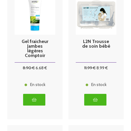
Gel fraicheur
L2N Trousse
Jambes
de soin bébé
légères
Comptoir
Aroma
8
.90
€
6
.68
€
11
.99
€
8
.99
€
En stock
En stock