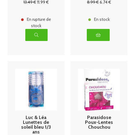
13
.49
€
11
.99
€
8
.99
€
6
.74
€
En rupture de
En stock
stock
Luc & Léa
Parasidose
Lunettes de
Poux-Lentes
soleil bleu 1/3
Chouchou
ans