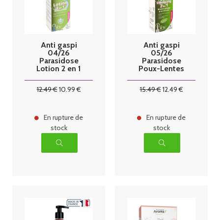
Anti gaspi
Anti gaspi
04/26
05/26
Parasidose
Parasidose
Lotion 2 en 1
Poux-Lentes
Poux-lentes
Shampoing
100 ml
2en1 100 ml +
12
.49
€
10
.99
€
15
.49
€
12
.49
€
Peigne
En rupture de
En rupture de
stock
stock