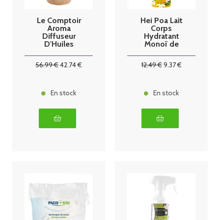
Le Comptoir
Hei Poa Lait
Aroma
Corps
Diffuseur
Hydratant
D'Huiles
Monoï de
Essentielles
Tahiti 250ml
Fjord
56
.99
€
42
.74
€
12
.49
€
9
.37
€
En stock
En stock