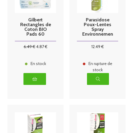
Gilbert
Parasidose
Rectangles de
Poux-Lentes
Coton BIO
Spray
Pads 60
Environnemen
rectangles
t 250 ml
6
.49
€
4
.87
€
12
.49
€
En stock
En rupture de
stock