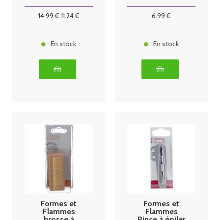
14
.99
€
11
.24
€
6
.99
€
En stock
En stock
Formes et
Formes et
Flammes
Flammes
brosse à
Pince à épiler