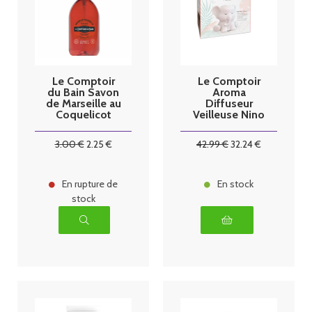
Le Comptoir
Le Comptoir
du Bain Savon
Aroma
de Marseille au
Diffuseur
Coquelicot
Veilleuse Nino
500ml
3
.00
€
2
.25
€
42
.99
€
32
.24
€
En rupture de
En stock
stock