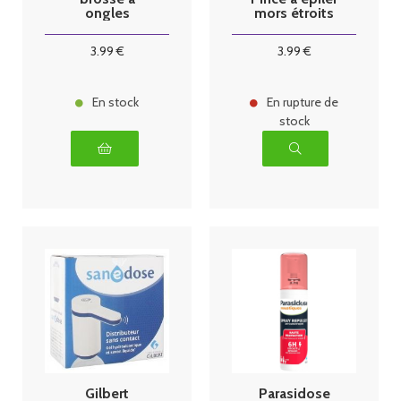
ongles
mors étroits
3
.99
€
3
.99
€
En stock
En rupture de
stock
Gilbert
Parasidose