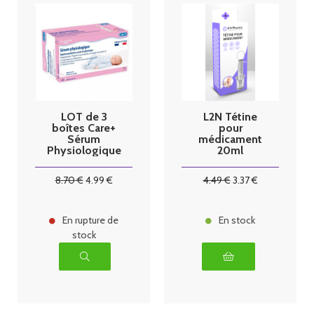
LOT de 3
L2N Tétine
boîtes Care+
pour
Sérum
médicament
Physiologique
20ml
en Récipient
Unidose 5ml
8
.70
€
4
.99
€
4
.49
€
3
.37
€
40x3
En rupture de
En stock
stock