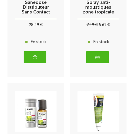
Sanedose
Spray anti-
Distributeur
moustiques
Sans Contact
zone tropicale
100ml
28
.49
€
7
.49
€
5
.62
€
En stock
En stock