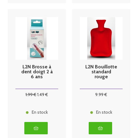
L2N Brosse à
L2N Bouillotte
dent doigt 2 à
standard
6 ans
rouge
1
.99
€
1
.49
€
9
.99
€
En stock
En stock