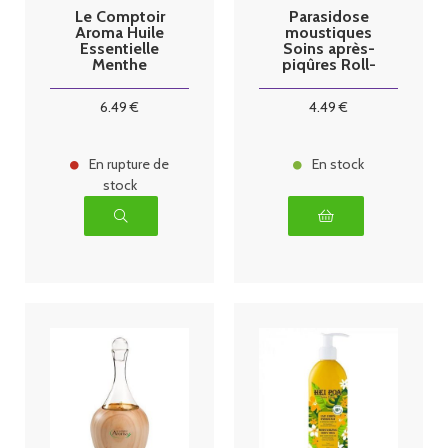
Le Comptoir
Parasidose
Aroma Huile
moustiques
Essentielle
Soins après-
Menthe
piqûres Roll-
Poivrée 10ml
on calmant
15ml
6
.49
€
4
.49
€
En rupture de
En stock
stock