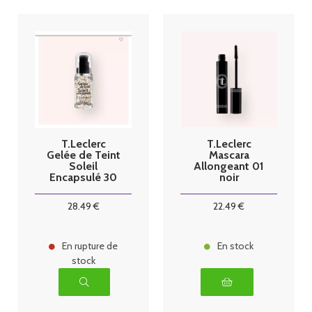
T.Leclerc
T.Leclerc
Gelée de Teint
Mascara
Soleil
Allongeant 01
Encapsulé 30
noir
ml 01 Doré
28
.49
€
22
.49
€
En rupture de
En stock
stock