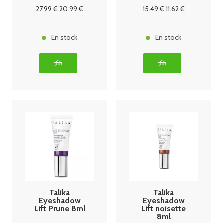
Fatigue 2 ml
27
.99
€
20
.99
€
15
.49
€
11
.62
€
En stock
En stock
Talika
Talika
Eyeshadow
Eyeshadow
Lift Prune 8ml
Lift noisette
8ml