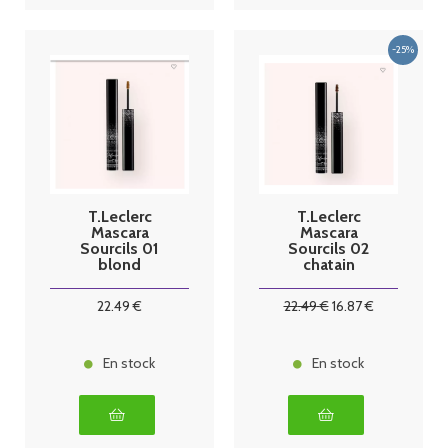
T.Leclerc
T.Leclerc
Mascara
Mascara
Sourcils 01
Sourcils 02
blond
chatain
22
.49
€
22
.49
€
16
.87
€
En stock
En stock