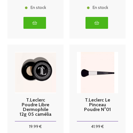
En stock
En stock
T.Leclerc
T.Leclerc Le
Poudre Libre
Pinceau
Dermophile
Poudre N°01
12g 05 camélia
19
.99
€
41
.99
€