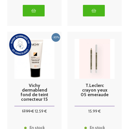
Vichy
T.Leclerc
dermablend
crayon yeux
fond de teint
05 emeraude
correcteur 15
opal 30ml
17
.99
€
12
.59
€
15
.99
€
En stock
En stock