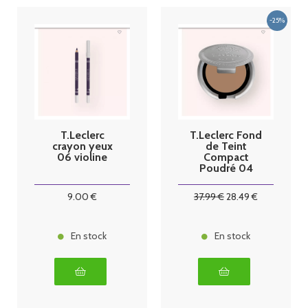
T.Leclerc
T.Leclerc Fond
crayon yeux
de Teint
06 violine
Compact
Poudré 04
praliné poudré
9
.00
€
37
.99
€
28
.49
€
En stock
En stock