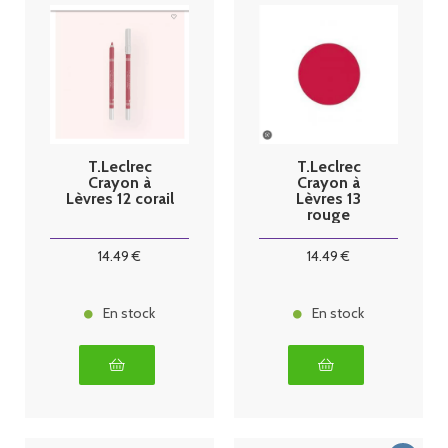
T.Leclrec
T.Leclrec
Crayon à
Crayon à
Lèvres 12 corail
Lèvres 13
rouge
theophile
14
.49
€
14
.49
€
En stock
En stock