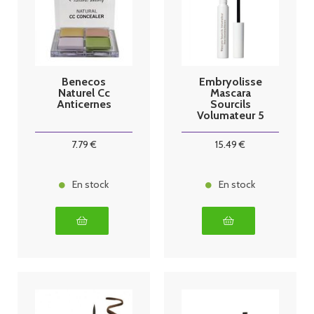
Benecos
Embryolisse
Naturel Cc
Mascara
Anticernes
Sourcils
Volumateur 5
ml brun
7
.79
€
15
.49
€
En stock
En stock