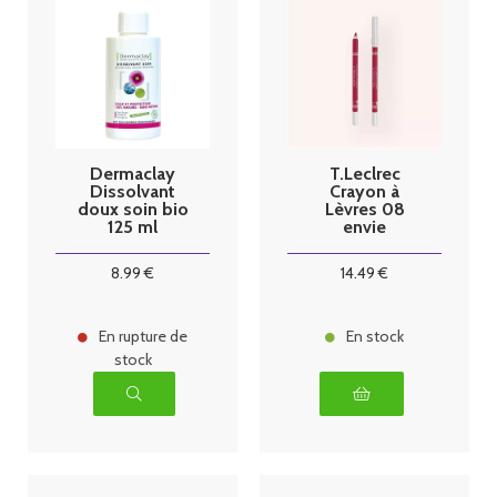
Dermaclay
T.Leclrec
Dissolvant
Crayon à
doux soin bio
Lèvres 08
125 ml
envie
8
.99
€
14
.49
€
En rupture de
En stock
stock