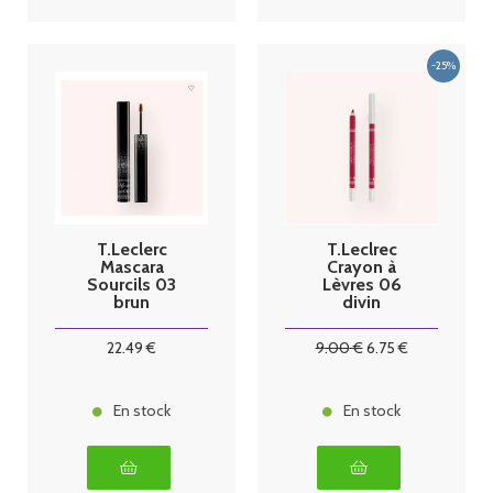
T.Leclerc
T.Leclrec
Mascara
Crayon à
Sourcils 03
Lèvres 06
brun
divin
22
.49
€
9
.00
€
6
.75
€
En stock
En stock