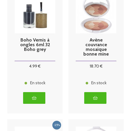
Boho Vernis à
Avène
ongles 6ml 32
couvrance
Boho grey
mosaique
bonne mine
10g
4
.99
€
18
.70
€
En stock
En stock