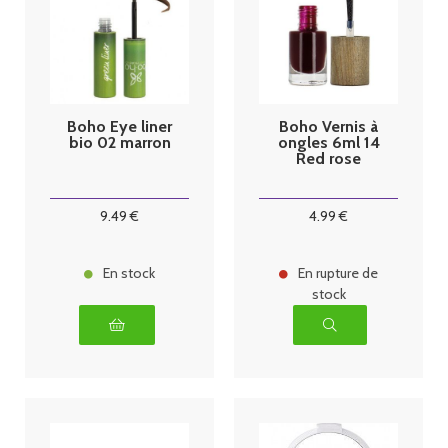
Boho Eye liner
Boho Vernis à
bio 02 marron
ongles 6ml 14
Red rose
9
.49
€
4
.99
€
En stock
En rupture de
stock