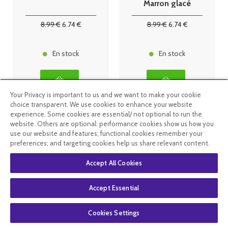
Marron glacé
8
.99
€
6
.74
€
8
.99
€
6
.74
€
En stock
En stock
Your Privacy is important to us and we want to make your cookie
choice transparent. We use cookies to enhance your website
experience. Some cookies are essential/ not optional to run the
website. Others are optional: performance cookies show us how you
use our website and features; functional cookies remember your
preferences; and targeting cookies help us share relevant content.
Accept All Cookies
Accept Essential
La Rosée Stick
La Rosée
Cookies Settings
Correcteur
Recharge Stick