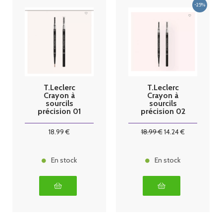
T.Leclerc
T.Leclerc
Crayon à
Crayon à
sourcils
sourcils
précision 01
précision 02
blond
chatain
18
.99
€
18
.99
€
14
.24
€
En stock
En stock