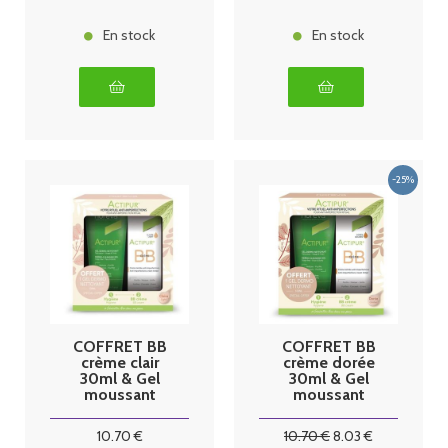
En stock
En stock
COFFRET BB
COFFRET BB
crème clair
crème dorée
30ml & Gel
30ml & Gel
moussant
moussant
100ml Actipur
100ml Actipur
Noreva
Noreva
10
.70
€
10
.70
€
8
.03
€