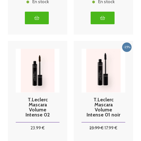
En stock
En stock
T.Leclerc
T.Leclerc
Mascara
Mascara
Volume
Volume
Intense 02
Intense 01 noir
brun 14ml
23
.99
€
23
.99
€
17
.99
€