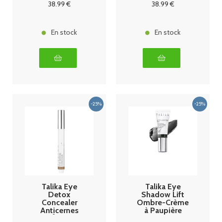
38
.99
€
38
.99
€
En stock
En stock
Talika Eye
Talika Eye
Detox
Shadow Lift
Concealer
Ombre-Crème
Anticernes
à Paupière
Anti-Âge Anti-
Liftante 8 ml