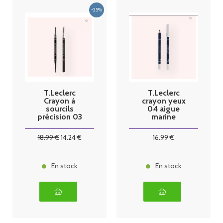
T.Leclerc
T.Leclerc
Crayon à
crayon yeux
sourcils
04 aigue
précision 03
marine
brun
18
.99
€
14
.24
€
16
.99
€
En stock
En stock