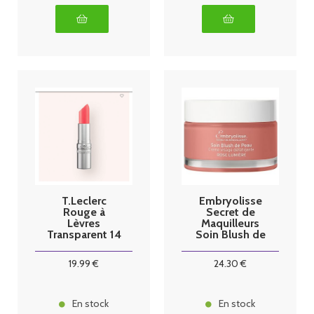
T.Leclerc
Embryolisse
Rouge à
Secret de
Lèvres
Maquilleurs
Transparent 14
Soin Blush de
organdi
Peau 50 ml
19
.99
€
24
.30
€
En stock
En stock