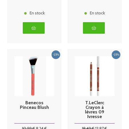
En stock
En stock
Benecos
T.LeClerc
Pinceau Blush
Crayon à
lèvres 09
Ivresse
10
.99
€
8
.24
€
18
.49
€
13
.87
€