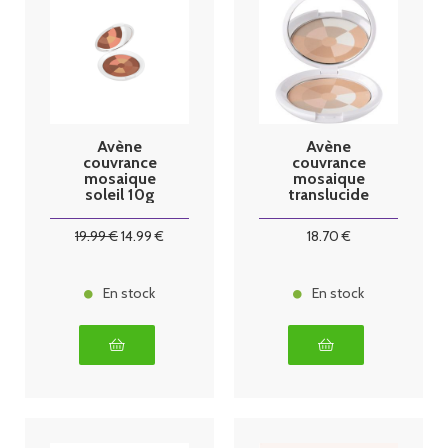
Avène
Avène
couvrance
couvrance
mosaique
mosaique
soleil 10g
translucide
10g
19
.99
€
14
.99
€
18
.70
€
En stock
En stock