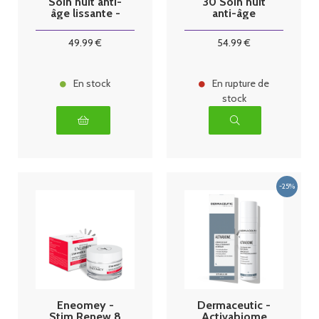
Soin nuit anti-
30 Soin nuit
âge lissante -
anti-âge
50ml
raffermissant -
50ml
49
.99
€
54
.99
€
En stock
En rupture de
stock
Eneomey -
Dermaceutic -
Stim Renew 8
Activabiome