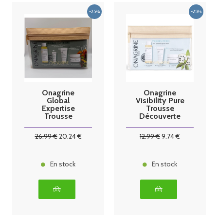
Onagrine
Onagrine
Global
Visibility Pure
Expertise
Trousse
Trousse
Découverte
découverte
26
.99
€
20
.24
€
12
.99
€
9
.74
€
En stock
En stock