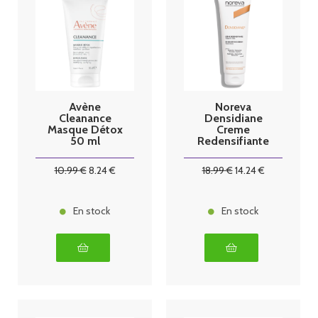
Avène
Noreva
Cleanance
Densidiane
Masque Détox
Creme
50 ml
Redensifiante
125ml
10
.99
€
8
.24
€
18
.99
€
14
.24
€
En stock
En stock