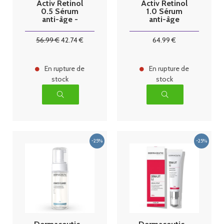
Activ Retinol
Activ Retinol
0.5 Sérum
1.0 Sérum
anti-âge -
anti-âge
30ml
intense - 30ml
56
.99
€
42
.74
€
64
.99
€
En rupture de
En rupture de
stock
stock