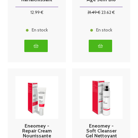
Bio
30 ml
12
.99
€
31
.49
€
23
.62
€
En stock
En stock
Eneomey -
Eneomey -
Repair Cream
Soft Cleanser
Nourrissante
Gel Nettoyant