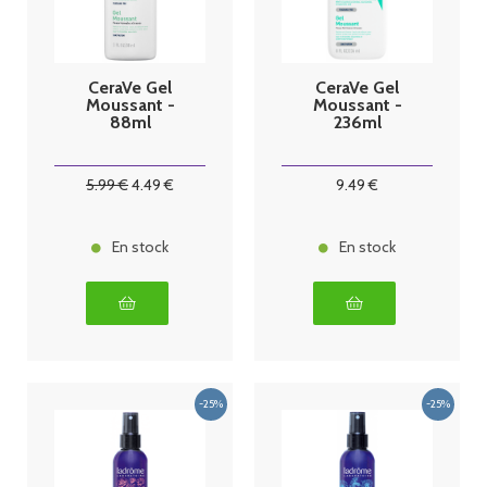
CeraVe Gel
CeraVe Gel
Moussant -
Moussant -
88ml
236ml
5
.99
€
4
.49
€
9
.49
€
En stock
En stock