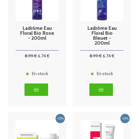
Ladrôme Eau
Ladrôme Eau
Floral Bio Rose
Floral Bio
- 200ml
Bleuet -
200ml
8
.99
€
6
.74
€
8
.99
€
6
.74
€
En stock
En stock