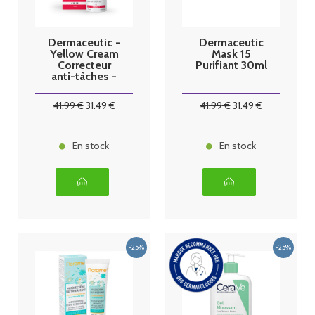
Dermaceutic -
Dermaceutic
Yellow Cream
Mask 15
Correcteur
Purifiant 30ml
anti-tâches -
15ml
41
.99
€
31
.49
€
41
.99
€
31
.49
€
En stock
En stock