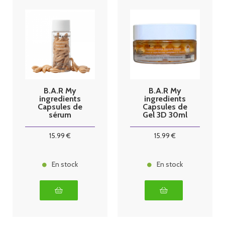
B.A.R My
B.A.R My
ingredients
ingredients
Capsules de
Capsules de
sérum
Gel 3D 30ml
Vitamine C 30
A.Hyaluroniqu
unités
e
15
.99
€
15
.99
€
En stock
En stock