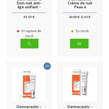
Soin nuit anti-
Crème de nuit
âge unifiant -
Peau à
50ml
tendance
acnéique -
49
.99
€
41
.99
€
31
.49
€
40ml
En rupture de
En stock
stock
Dermaceutic -
Dermaceutic -