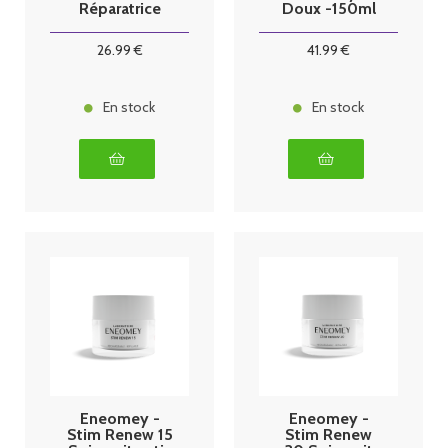
Réparatrice
Doux -150ml
Apaisante -
50ml
26
.99
€
41
.99
€
En stock
En stock
Eneomey -
Eneomey -
Stim Renew 15
Stim Renew