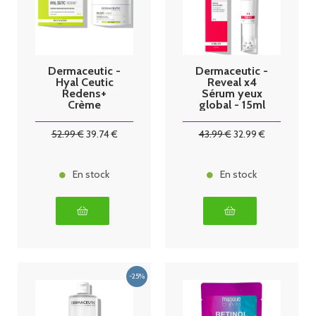
Dermaceutic -
Dermaceutic -
Hyal Ceutic
Reveal x4
Redens+
Sérum yeux
Crème
global - 15ml
Redensifiante
riche - 50ml
52
.99
€
39
.74
€
43
.99
€
32
.99
€
En stock
En stock