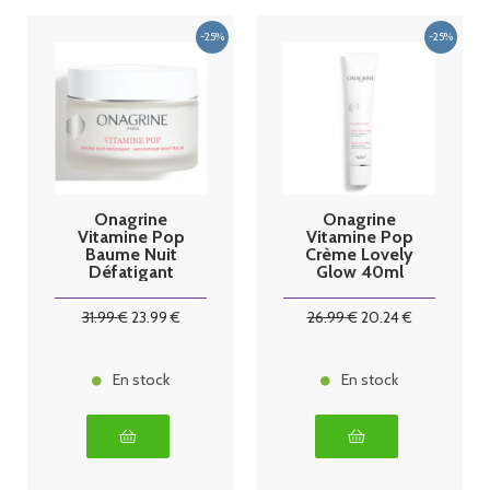
Onagrine
Onagrine
Vitamine Pop
Vitamine Pop
Baume Nuit
Crème Lovely
Défatigant
Glow 40ml
30ml
31
.99
€
23
.99
€
26
.99
€
20
.24
€
En stock
En stock