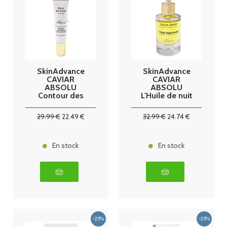
SkinAdvance
SkinAdvance
CAVIAR
CAVIAR
ABSOLU
ABSOLU
Contour des
L'Huile de nuit
yeux et lèvres
réparatrice
15ml
30ml
29
.99
€
22
.49
€
32
.99
€
24
.74
€
En stock
En stock