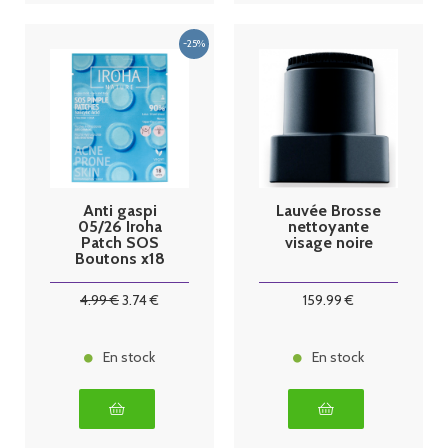
Anti gaspi
Lauvée Brosse
05/26 Iroha
nettoyante
Patch SOS
visage noire
Boutons x18
4
.99
€
3
.74
€
159
.99
€
En stock
En stock