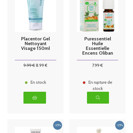
Placentor Gel
Puressentiel
Nettoyant
Huile
Visage 150ml
Essentielle
Encens Oliban
Bio 5ml
9
.99
€
8
.99
€
7
.99
€
En stock
En rupture de
stock