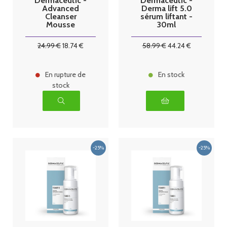
Dermaceutic -
Dermaceutic -
Advanced
Derma lift 5.0
Cleanser
sérum liftant -
Mousse
30ml
Nettoyante -
150ml
24
.99
€
18
.74
€
58
.99
€
44
.24
€
En rupture de
En stock
stock