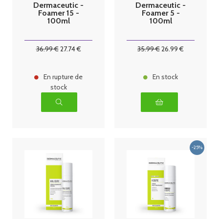
Dermaceutic -
Dermaceutic -
Foamer 15 -
Foamer 5 -
100ml
100ml
36
.99
€
27
.74
€
35
.99
€
26
.99
€
En rupture de
En stock
stock