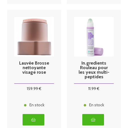
Lauvée Brosse
In.gredients
nettoyante
Rouleau pour
visage rose
les yeux multi-
peptides
Pierre de jade
159
.99
€
11
.99
€
En stock
En stock