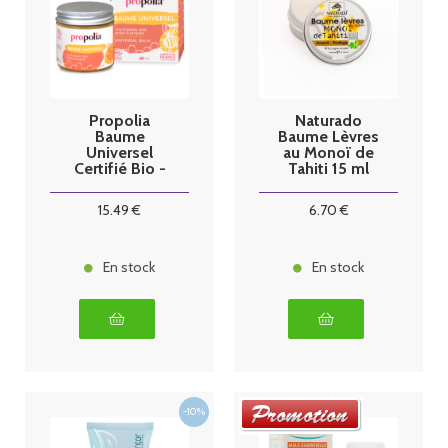
Propolia
Naturado
Baume
Baume Lèvres
Universel
au Monoï de
Certifié Bio -
Tahiti 15 ml
60ml
15
.49
€
6
.70
€
En stock
En stock