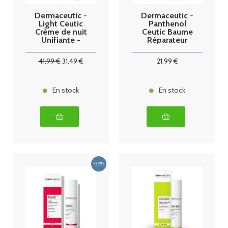
Dermaceutic -
Dermaceutic -
Light Ceutic
Panthenol
Crème de nuit
Ceutic Baume
Unifiante -
Réparateur
40ml
nourrissant -
30g
41
.99
€
31
.49
€
21
.99
€
En stock
En stock