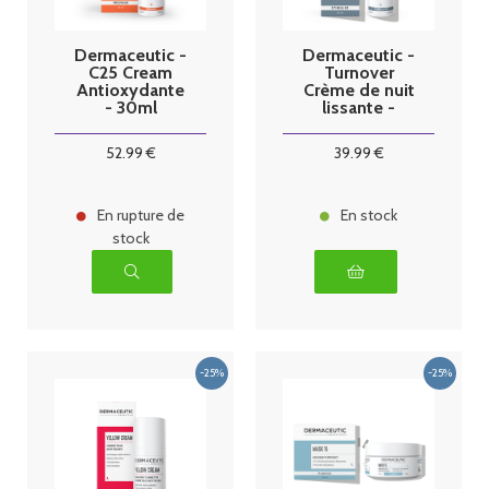
Dermaceutic -
Dermaceutic -
C25 Cream
Turnover
Antioxydante
Crème de nuit
- 30ml
lissante -
40ml
52
.99
€
39
.99
€
En rupture de
En stock
stock