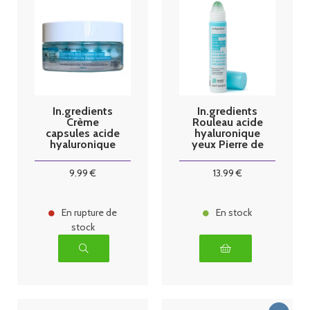
In.gredients
In.gredients
Crème
Rouleau acide
capsules acide
hyaluronique
hyaluronique
yeux Pierre de
30ml
Jade 20ml
9
.99
€
13
.99
€
En rupture de
En stock
stock