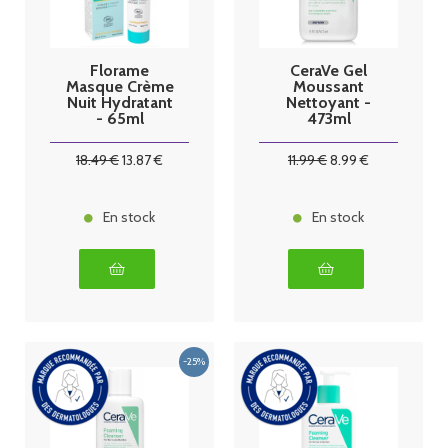
Florame
CeraVe Gel
Masque Crème
Moussant
Nuit Hydratant
Nettoyant -
- 65ml
473ml
18
.49
€
13
.87
€
11
.99
€
8
.99
€
En stock
En stock