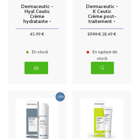
Dermaceutic -
Dermaceutic -
Hyal Ceutic
K Ceutic
Crème
Crème post-
hydratante -
traitement -
40ml
30ml
45
.99
€
37
.99
€
28
.49
€
En stock
En rupture de
stock