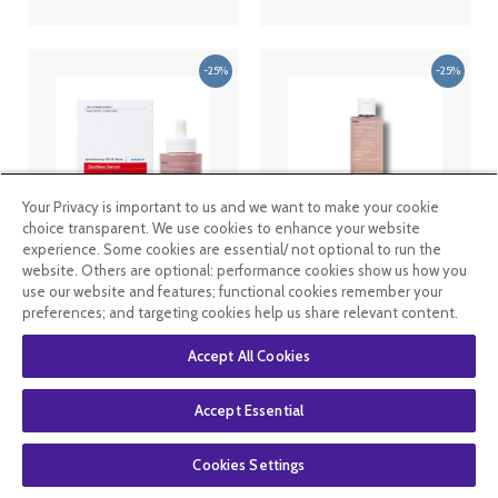
Your Privacy is important to us and we want to make your cookie
choice transparent. We use cookies to enhance your website
experience. Some cookies are essential/ not optional to run the
Korres Sérum
Korres Rose
website. Others are optional: performance cookies show us how you
Biphase anti
Sauvage
tâches 30ML
d'Apothicaire
use our website and features; functional cookies remember your
Essence Éclat
preferences; and targeting cookies help us share relevant content.
Équilibre 200
ml
39
.99
€
29
.99
€
13
.49
€
10
.12
€
Accept All Cookies
Accept Essential
En stock
En stock
Cookies Settings