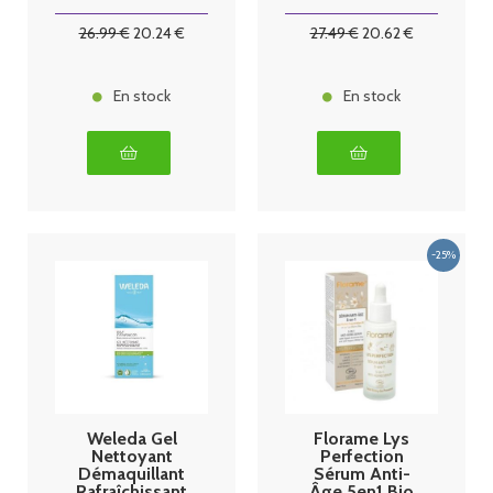
Hyaluronique
Hydratante
15ml
48H 50 ml
26
.99
€
20
.24
€
27
.49
€
20
.62
€
En stock
En stock
Weleda Gel
Florame Lys
Nettoyant
Perfection
Démaquillant
Sérum Anti-
Rafraîchissant
Âge 5en1 Bio