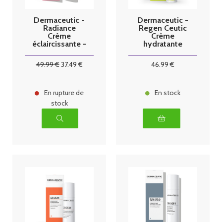
Dermaceutic -
Dermaceutic -
Radiance
Regen Ceutic
Crème
Crème
éclaircissante -
hydratante
30ml
nourrisante -
40ml
49
.99
€
37
.49
€
46
.99
€
En rupture de
En stock
stock