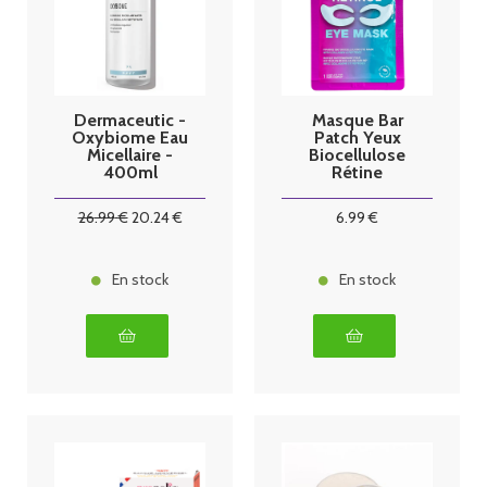
Dermaceutic -
Masque Bar
Oxybiome Eau
Patch Yeux
Micellaire -
Biocellulose
400ml
Rétine
26
.99
€
20
.24
€
6
.99
€
En stock
En stock