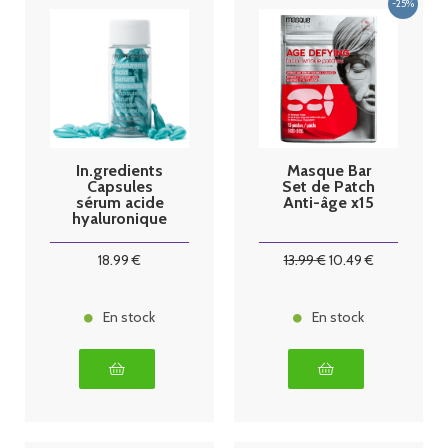
In.gredients
Masque Bar
Capsules
Set de Patch
sérum acide
Anti-âge x15
hyaluronique
x30
18
.99
€
13
.99
€
10
.49
€
En stock
En stock