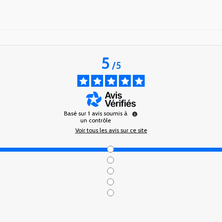
5
/
5
Basé sur
1
avis soumis à
un contrôle
Voir tous les avis sur ce site