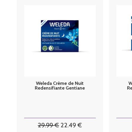
Weleda Crème de Nuit
W
Redensifiante Gentiane
Re
Bleue et Edelweiss 40 ml
Ble
29
.99
€
22
.49
€