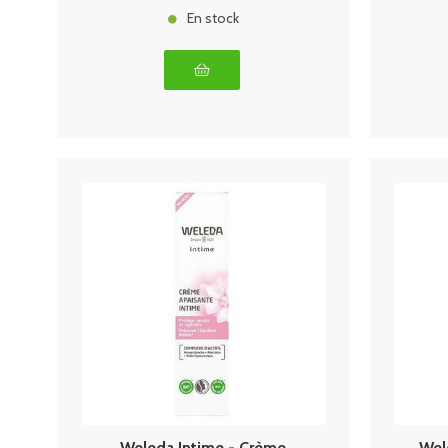
En stock
Weleda Intime - Crème
Wel