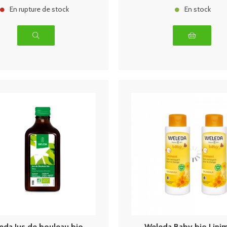
En rupture de stock
En stock
eda Jus de bouleau bio
Weleda Baby bio Lini