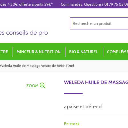
 dès 4.50€, offerte à partir 59€*
Commandes, Questions? 01 79 75 05 0
ÊTRE
MINCEUR & NUTRITION
BIO & NATUREL
COMPLÉME
Weleda Huile de Massage Ventre de Bébé 50ml
WELEDA HUILE DE MASSAG
ZOOM
apaise et détend
En stock