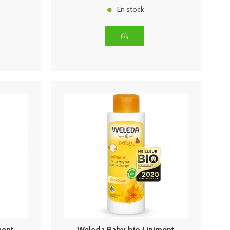
En stock
ment
Weleda Baby bio Liniment