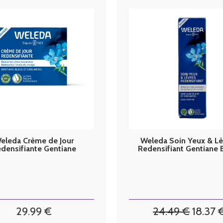
eleda Crème de Jour
Weleda Soin Yeux & Lè
densifiante Gentiane
Redensifiant Gentiane 
ue et Edelweiss 40 ml
et Edelweiss 10 ml
29
.99
€
24
.49
€
18
.37