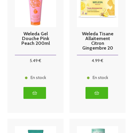
Weleda Gel
Weleda Tisane
Douche Pink
Allaitement
Peach 200ml
Citron
Gingembre 20
sachets
5
.49
€
4
.99
€
En stock
En stock