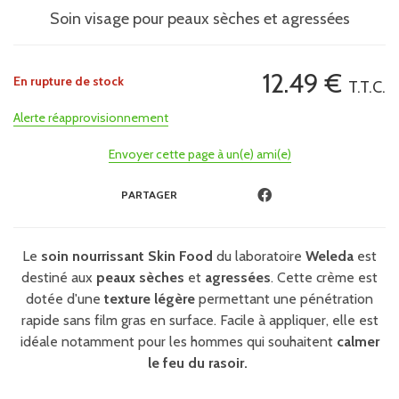
Soin visage pour peaux sèches et agressées
12
.49
€
En rupture de stock
T.T.C.
Alerte réapprovisionnement
Envoyer cette page à un(e) ami(e)
PARTAGER
Le
soin nourrissant Skin Food
du laboratoire
Weleda
est
destiné aux
peaux sèches
et
agressées
. Cette crème est
dotée d'une
texture légère
permettant une pénétration
rapide sans film gras en surface. Facile à appliquer, elle est
idéale notamment pour les hommes qui souhaitent
calmer
le feu du rasoir.