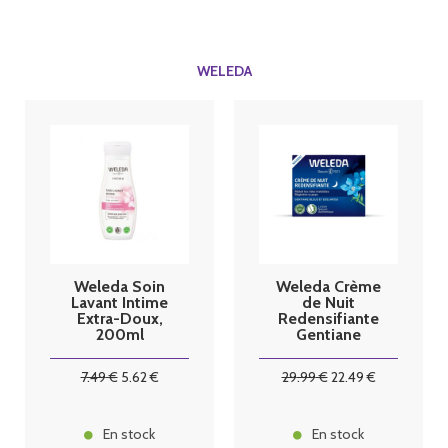
WELEDA
Weleda Soin
Weleda Crème
Lavant Intime
de Nuit
Extra-Doux,
Redensifiante
200ml
Gentiane
Bleue et
Edelweiss 40
7
.49
€
5
.62
€
29
.99
€
22
.49
€
ml
En stock
En stock