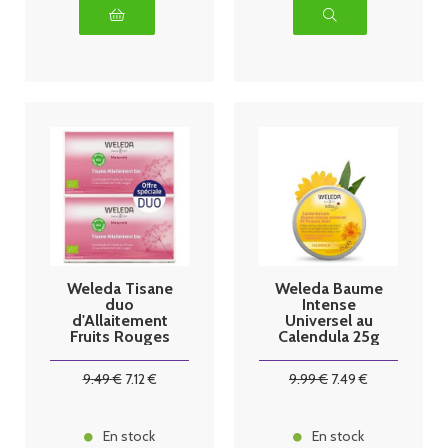
Weleda Tisane
Weleda Baume
duo
Intense
d'Allaitement
Universel au
Fruits Rouges
Calendula 25g
2x20 Sachets
9
.49
€
7
.12
€
9
.99
€
7
.49
€
En stock
En stock