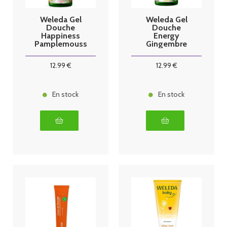
Weleda Gel
Weleda Gel
Douche
Douche
Happiness
Energy
Pamplemouss
Gingembre
e pétillant
énergisant
750ml
750ml
12
.99
€
12
.99
€
En stock
En stock