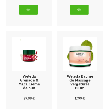
Weleda
Weleda Baume
Grenade &
de Massage
Maca Crème
Vergetures
de nuit
150ml
Raffermissant
e - 40ml
29
.99
€
17
.99
€