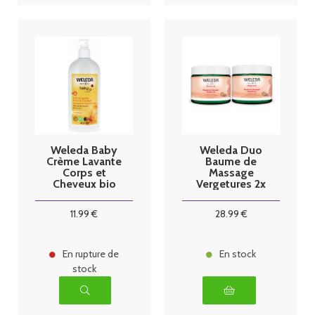
Weleda Baby
Weleda Duo
Crème Lavante
Baume de
Corps et
Massage
Cheveux bio
Vergetures 2x
Calendula 400
150ml
ml
11
.99
€
28
.99
€
En rupture de
En stock
stock