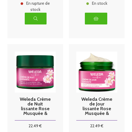
En rupture de
En stock
stock
Weleda Crème
Weleda Crème
de Nuit
de Jour
lissante Rose
lissante Rose
Musquée &
Musquée &
Thé blanc
Thé blanc
40ml
40ml
22
.49
€
22
.49
€