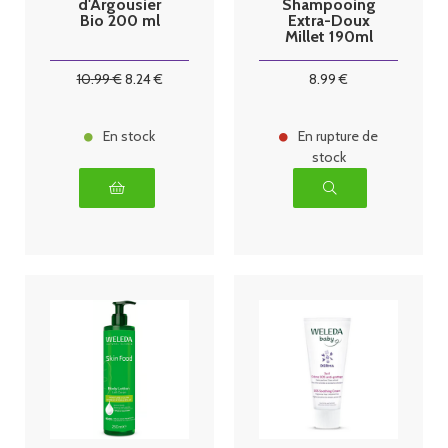
d'Argousier
Shampooing
Bio 200 ml
Extra-Doux
Millet 190ml
10
.99
€
8
.24
€
8
.99
€
En stock
En rupture de
stock