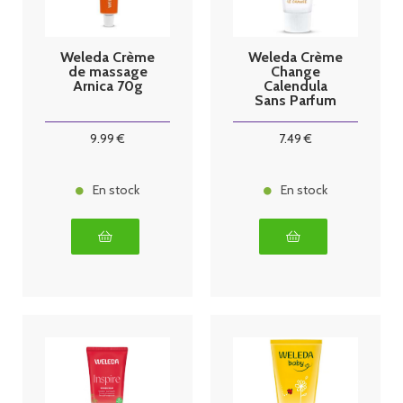
Weleda Crème
Weleda Crème
de massage
Change
Arnica 70g
Calendula
Sans Parfum
75ml
9
.99
€
7
.49
€
En stock
En stock