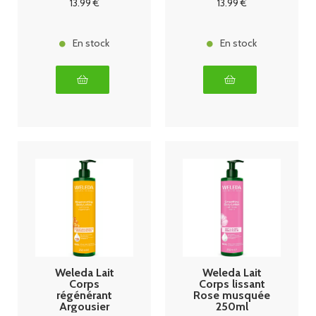
13
.99
€
13
.99
€
En stock
En stock
Weleda Lait
Weleda Lait
Corps
Corps lissant
régénérant
Rose musquée
Argousier
250ml