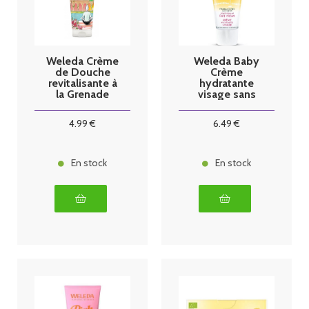
Weleda Crème
Weleda Baby
de Douche
Crème
revitalisante à
hydratante
la Grenade
visage sans
200ml
parfum 50ml
4
.99
€
6
.49
€
En stock
En stock