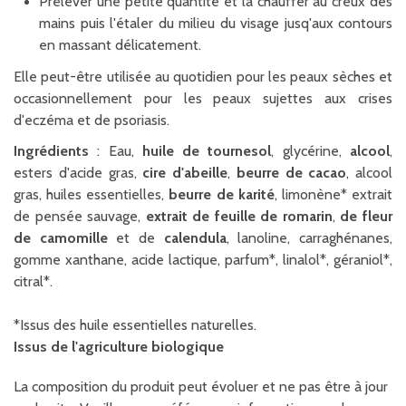
Prélever une petite quantité et la chauffer au creux des
mains puis l'étaler du milieu du visage jusq'aux contours
en massant délicatement.
Elle peut-être utilisée au quotidien pour les peaux sèches et
occasionnellement pour les peaux sujettes aux crises
d'eczéma et de psoriasis.
Ingrédients
: Eau,
huile de tournesol
, glycérine,
alcool
,
esters d'acide gras,
cire d'abeille
,
beurre de cacao
, alcool
gras, huiles essentielles,
beurre de karité
, limonène* extrait
de pensée sauvage,
extrait de feuille de romarin
,
de fleur
de camomille
et de
calendula
, lanoline, carraghénanes,
gomme xanthane, acide lactique, parfum*, linalol*, géraniol*,
citral*.
*Issus des huile essentielles naturelles.
Issus de l'agriculture biologique
La composition du produit peut évoluer et ne pas être à jour