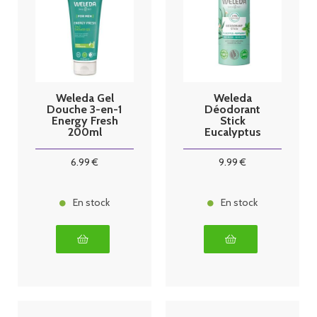
Weleda Gel
Weleda
Douche 3-en-1
Déodorant
Energy Fresh
Stick
200ml
Eucalyptus
Menthe
Poivrée 50g
6
.99
€
9
.99
€
En stock
En stock