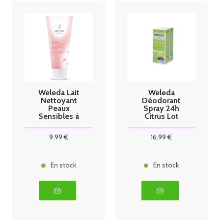
Weleda Lait
Weleda
Nettoyant
Déodorant
Peaux
Spray 24h
Sensibles à
Citrus Lot
l'Amande 75
2x100 ML
ml
9
.99
€
16
.99
€
En stock
En stock