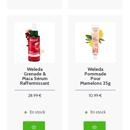
Weleda
Weleda
Grenade &
Pommade
Maca Sérum
Pour
Raffermissant
Mamelons 25g
- 30ml
28
.99
€
10
.99
€
En stock
En stock