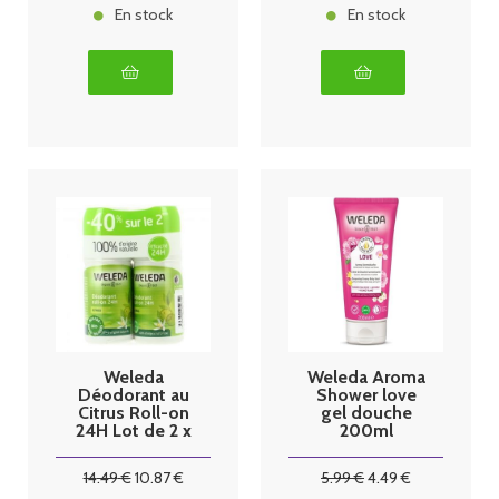
En stock
En stock
Weleda
Weleda Aroma
Déodorant au
Shower love
Citrus Roll-on
gel douche
24H Lot de 2 x
200ml
50 ml
14
.49
€
10
.87
€
5
.99
€
4
.49
€