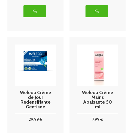
Weleda Crème
Weleda Crème
de Jour
Mains
Redensifiante
Apaisante 50
Gentiane
ml
Bleue et
Edelweiss 40
29
.99
€
7
.99
€
ml