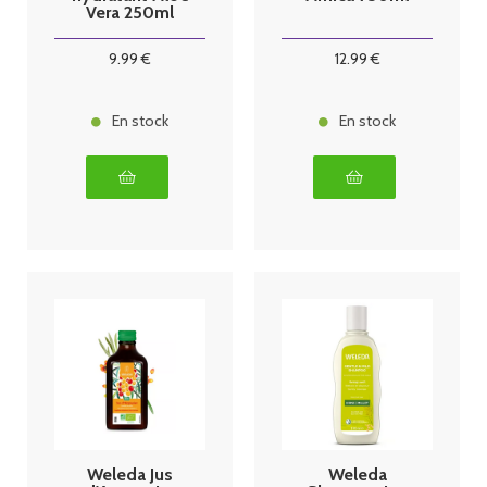
Vera 250ml
9
.99
€
12
.99
€
En stock
En stock
Weleda Jus
Weleda