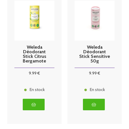
Weleda
Weleda
Déodorant
Déodorant
Stick Citrus
Stick Sensitive
Bergamote
50g
50g
9
.99
€
9
.99
€
En stock
En stock