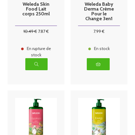
Weleda Skin
Weleda Baby
Food Lait
Derma Crème
corps 250ml
Pour le
Change 3en1
Sans Parfum
50 ml
10
.49
€
7
.87
€
7
.99
€
En rupture de
En stock
stock