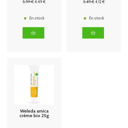
5
.99
€
4
.49
€
5
.49
€
4
.12
€
En stock
En stock
Weleda arnica
crème bio 25g