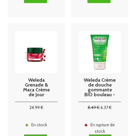
Weleda
Weleda Crème
Grenade &
de douche
Maca Crème
gommante
de Jour
BIO bouleau -
Raffermissant
150ml
e - 40ml
24
.99
€
8
.49
€
6
.37
€
En stock
En rupture de
stock