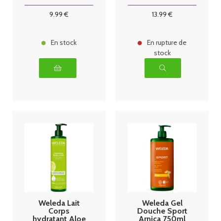
250ml
9
.99
€
13
.99
€
En stock
En rupture de
stock
Weleda Lait
Weleda Gel
Corps
Douche Sport
hydratant Aloe
Arnica 750ml