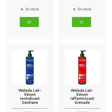
En stock
En stock
Weleda Lait-
Weleda Lait-
Sérum
Sérum
revitalisant
raffermissant
Gentiane
Grenade
bleue 250ml
250ml