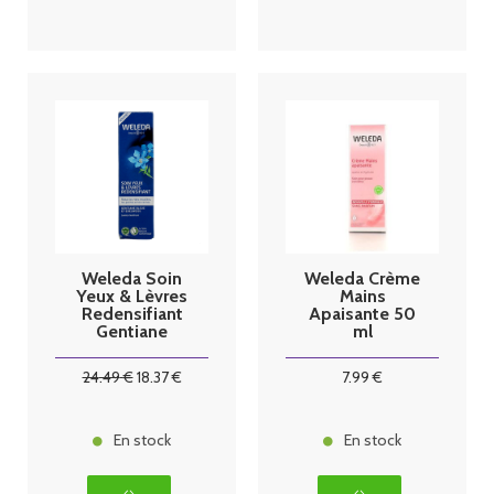
Weleda Soin
Weleda Crème
Yeux & Lèvres
Mains
Redensifiant
Apaisante 50
Gentiane
ml
Bleue et
Edelweiss 10
24
.49
€
18
.37
€
7
.99
€
ml
En stock
En stock