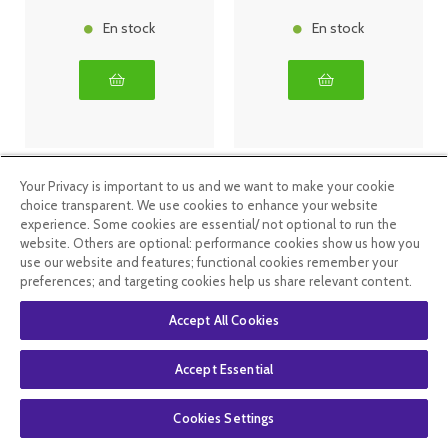
En stock
En stock
Your Privacy is important to us and we want to make your cookie
choice transparent. We use cookies to enhance your website
experience. Some cookies are essential/ not optional to run the
website. Others are optional: performance cookies show us how you
use our website and features; functional cookies remember your
preferences; and targeting cookies help us share relevant content.
Accept All Cookies
Weleda Lotion
Weleda Baume
Après-Rasage
après-rasage
Accept Essential
100ml
100ml
Cookies Settings
13
.49
€
13
.49
€