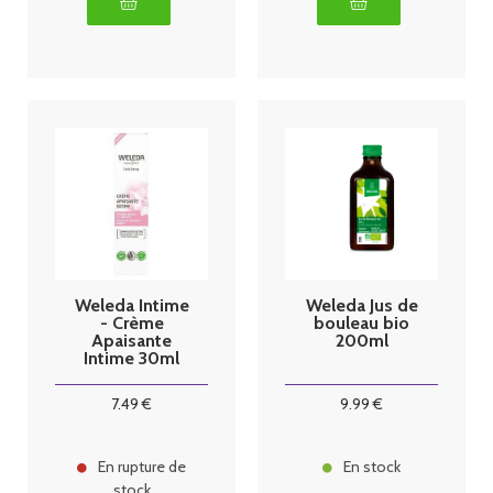
Weleda Intime
Weleda Jus de
- Crème
bouleau bio
Apaisante
200ml
Intime 30ml
7
.49
€
9
.99
€
En rupture de
En stock
stock