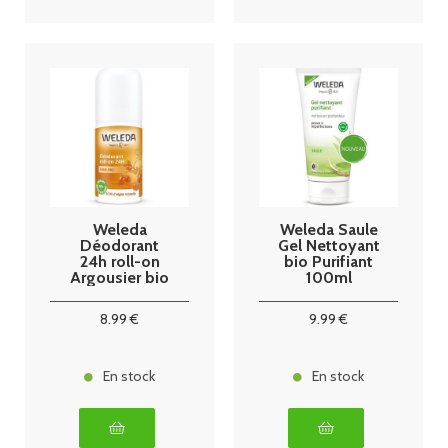
Weleda
Weleda Saule
Déodorant
Gel Nettoyant
24h roll-on
bio Purifiant
Argousier bio
100ml
50ml
8
.99
€
9
.99
€
En stock
En stock