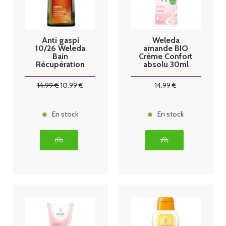
Anti gaspi
Weleda
10/26 Weleda
amande BIO
Bain
Crème Confort
Récupération
absolu 30ml
sportive à
l'Arnica 200ml
14
.99
€
10
.99
€
14
.99
€
En stock
En stock