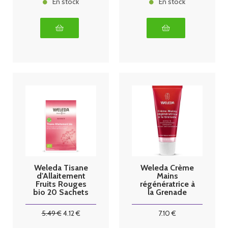
En stock
En stock
Weleda Tisane
Weleda Crème
d'Allaitement
Mains
Fruits Rouges
régénératrice à
bio 20 Sachets
la Grenade
50ml
5
.49
€
4
.12
€
7
.10
€