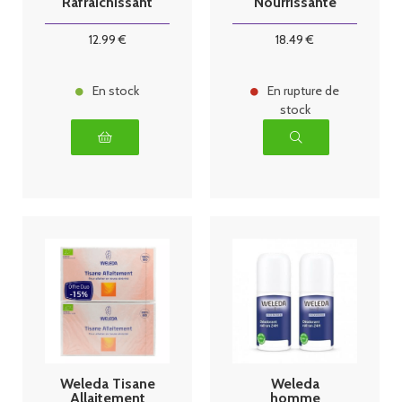
Rafraîchissant
Nourrissante
Bio
12
.99
€
18
.49
€
En stock
En rupture de
stock
Weleda Tisane
Weleda
Allaitement
homme