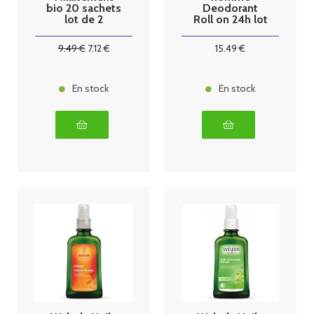
bio 20 sachets
Deodorant
lot de 2
Roll on 24h lot
2x50ml
9
.49
€
7
.12
€
15
.49
€
En stock
En stock