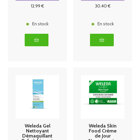
de 2 x 75 ml
Récupération
12
.99
€
30
.40
€
Sportives
En stock
En stock
Weleda Gel
Weleda Skin
Nettoyant
Food Crème
Démaquillant
de Jour