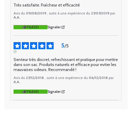
AVIS VÉRIFIÉ
Très satisfaite. Fraîcheur et efficacité
Avis du
09/08/2019
, suite à une expérience du
27/07/2019
par
A.A.
UTILE
(0)
Signaler
5
/
5
AVIS VÉRIFIÉ
Senteur très discret, refrechissant et pratique pour mettre 
dans son sac. Produits naturels et efficace pour eviter les 
mauvaises odeurs. Recommandé !
Avis du
27/12/2018
, suite à une expérience du
06/12/2018
par
A.A.
UTILE
(0)
Signaler