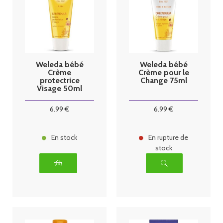
Weleda bébé
Weleda bébé
Crème
Crème pour le
protectrice
Change 75ml
Visage 50ml
au calendula
6
.99
€
6
.99
€
En stock
En rupture de
stock