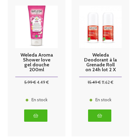
Weleda Aroma
Weleda
Shower love
Deodorant à la
gel douche
Grenade Roll
200ml
on 24h lot 2 X
50ml
5
.99
€
4
.49
€
15
.49
€
11
.62
€
En stock
En stock