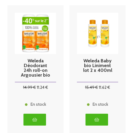
Weleda
Weleda Baby
Déodorant
bio Liniment
24h roll-on
lot 2 x 400ml
Argousier bio
lot 2 X 50ml
14
.99
€
11
.24
€
15
.49
€
11
.62
€
En stock
En stock