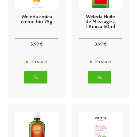
Weleda arnica
Weleda Huile
crème bio 25g
de Massage à
l’Arnica 50ml
5
.99
€
8
.99
€
En stock
En stock