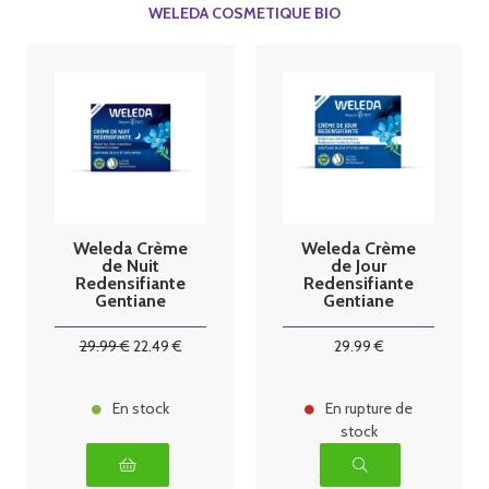
WELEDA COSMETIQUE BIO
Weleda Crème
Weleda Crème
de Nuit
de Jour
Redensifiante
Redensifiante
Gentiane
Gentiane
Bleue et
Bleue et
Edelweiss 40
Edelweiss 40
29
.99
€
22
.49
€
29
.99
€
ml
ml
En stock
En rupture de
stock