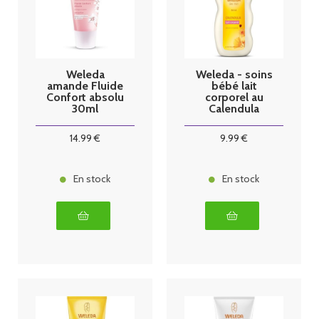
Weleda
Weleda - soins
amande Fluide
bébé lait
Confort absolu
corporel au
30ml
Calendula
200ml
14
.99
€
9
.99
€
En stock
En stock