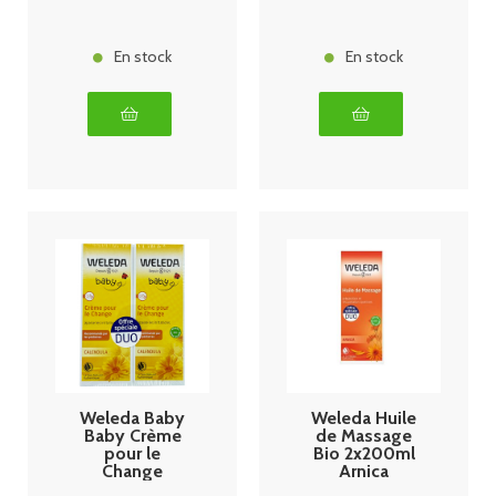
Sportives
En stock
En stock
Weleda Baby
Weleda Huile
Baby Crème
de Massage
pour le
Bio 2x200ml
Change
Arnica
Calendula Lot
Préparation et