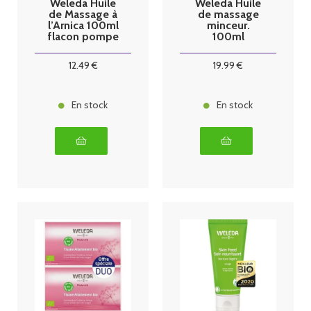
Weleda Huile
Weleda Huile
de Massage à
de massage
l’Arnica 100ml
minceur.
flacon pompe
100ml
12
.49
€
19
.99
€
En stock
En stock