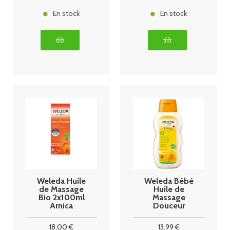
En stock
En stock
Weleda Huile
Weleda Bébé
de Massage
Huile de
Bio 2x100ml
Massage
Arnica
Douceur
Préparation et
Calendula 200
Récupération
ml
18
.00
€
13
.99
€