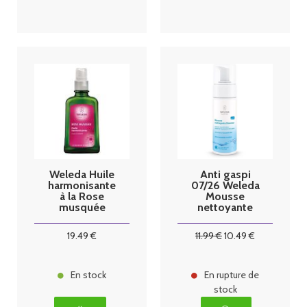
Weleda Huile
Anti gaspi
harmonisante
07/26 Weleda
à la Rose
Mousse
musquée
nettoyante
flacon pompe
Douceur,
100ml
150ml
19
.49
€
11
.99
€
10
.49
€
En stock
En rupture de
stock