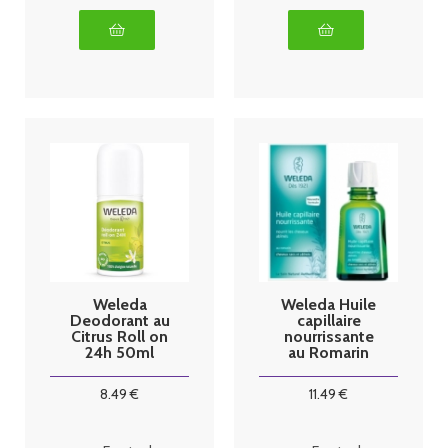
Weleda
Weleda Huile
Deodorant au
capillaire
Citrus Roll on
nourrissante
24h 50ml
au Romarin
50ml
8
.49
€
11
.49
€