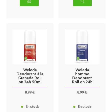
Weleda
Weleda
Deodorant à la
homme
Grenade Roll
Deodorant
on 24h 50ml
Roll on 24h
50ml
8
.99
€
8
.99
€
En stock
En stock