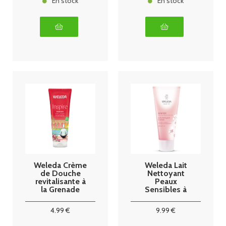
En stock
En stock
Weleda Crème
Weleda Lait
de Douche
Nettoyant
revitalisante à
Peaux
la Grenade
Sensibles à
200ml
l'Amande 75
ml
4
.99
€
9
.99
€