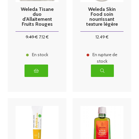
Weleda Tisane
Weleda Skin
duo
Food soin
d'Allaitement
nourrissant
Fruits Rouges
texture légère
2x20 Sachets
75ml
9
.49
€
7
.12
€
12
.49
€
En stock
En rupture de
stock