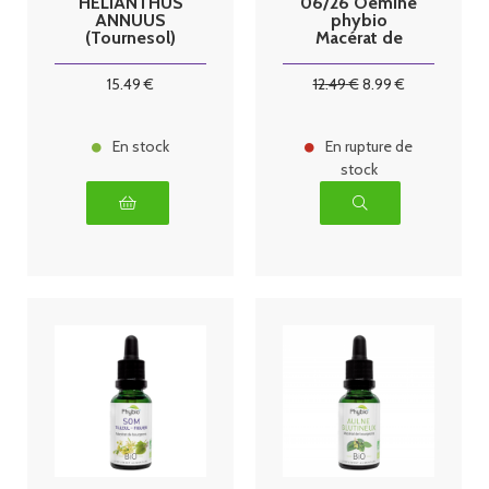
HELIANTHUS
06/26 Oemine
ANNUUS
phybio
(Tournesol)
Macérat de
bio 125ml
bourgeons bio
30 ml pin
15
.49
€
12
.49
€
8
.99
€
sylvestre
En stock
En rupture de
stock