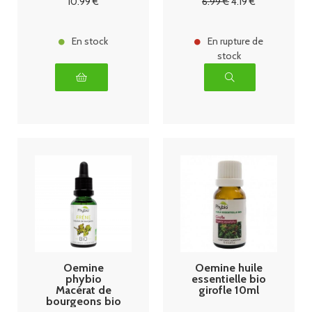
10
.99
€
6
.99
€
4
.19
€
En stock
En rupture de
stock
Oemine
Oemine huile
phybio
essentielle bio
Macérat de
girofle 10ml
bourgeons bio