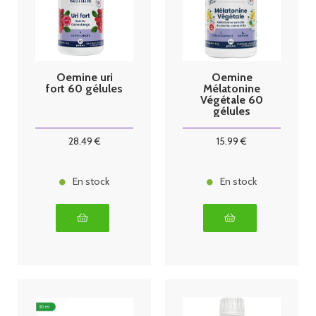
Oemine uri
Oemine
fort 60 gélules
Mélatonine
Végétale 60
gélules
28
.49
€
15
.99
€
En stock
En stock