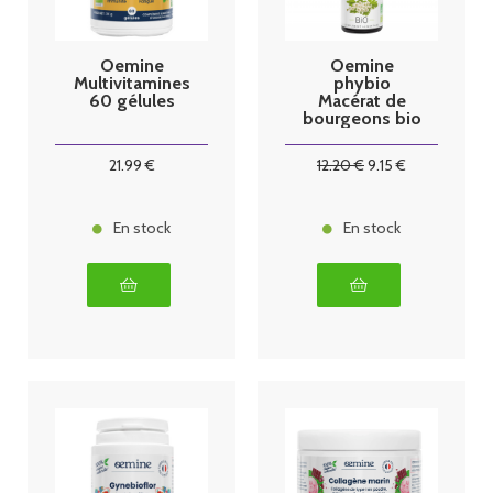
Oemine
Oemine
Multivitamines
phybio
60 gélules
Macérat de
bourgeons bio
30 ml
Aubépine
21
.99
€
12
.20
€
9
.15
€
En stock
En stock