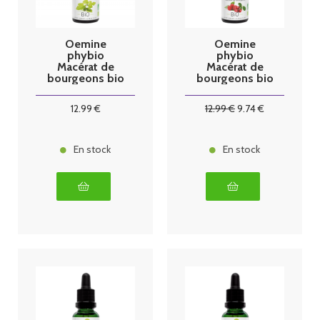
Oemine
Oemine
phybio
phybio
Macérat de
Macérat de
bourgeons bio
bourgeons bio
30 ml figuier
30 ml gyne
12
.99
€
12
.99
€
9
.74
€
En stock
En stock