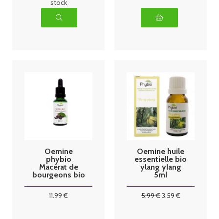
stock
Oemine
Oemine huile
phybio
essentielle bio
Macérat de
ylang ylang
bourgeons bio
5ml
30 ml sureau
11
.99
€
5
.99
€
3
.59
€