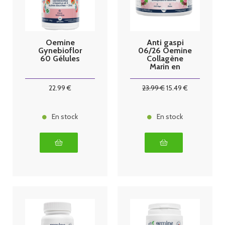
Oemine
Anti gaspi
Gynebioflor
06/26 Oemine
60 Gélules
Collagène
Marin en
poudre 150g
22
.99
€
23
.99
€
15
.49
€
En stock
En stock