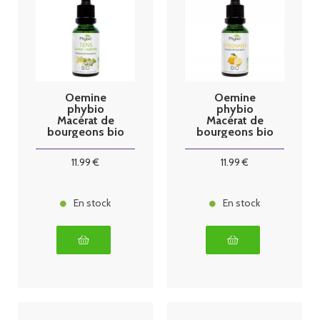
Oemine
Oemine
phybio
phybio
Macérat de
Macérat de
bourgeons bio
bourgeons bio
30 ml Tens
30 ml
citronnier
11
.99
€
11
.99
€
En stock
En stock