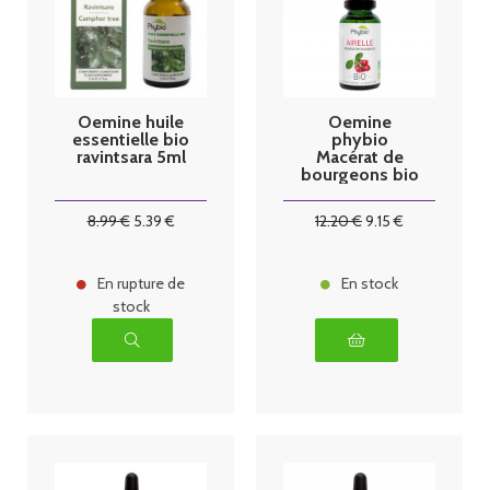
Oemine huile
Oemine
essentielle bio
phybio
ravintsara 5ml
Macérat de
bourgeons bio
30 ml Airelle
8
.99
€
5
.39
€
12
.20
€
9
.15
€
En rupture de
En stock
stock