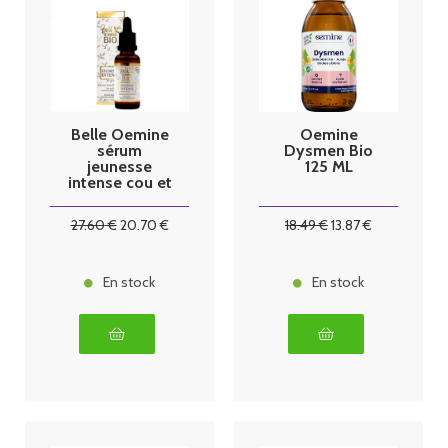
Belle Oemine
Oemine
sérum
Dysmen Bio
jeunesse
125 ML
intense cou et
décoletté
30ml
27
.60
€
20
.70
€
18
.49
€
13
.87
€
En stock
En stock