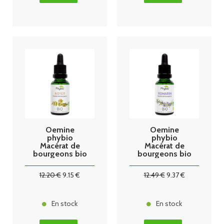
Oemine
Oemine
phybio
phybio
Macérat de
Macérat de
bourgeons bio
bourgeons bio
30 ml noyer
30 ml romarin
12
.20
€
9
.15
€
12
.49
€
9
.37
€
En stock
En stock