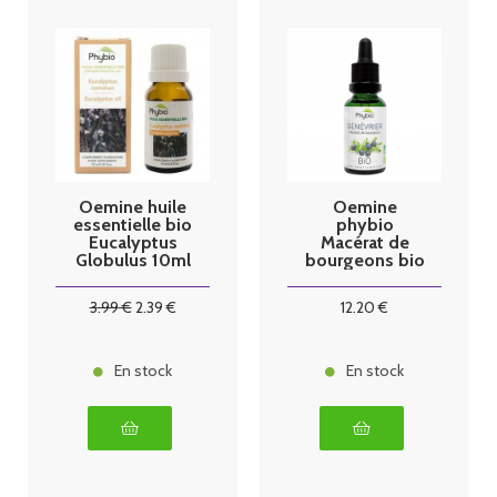
Oemine huile
Oemine
essentielle bio
phybio
Eucalyptus
Macérat de
Globulus 10ml
bourgeons bio
30 ml
genévrier
3
.99
€
2
.39
€
12
.20
€
En stock
En stock