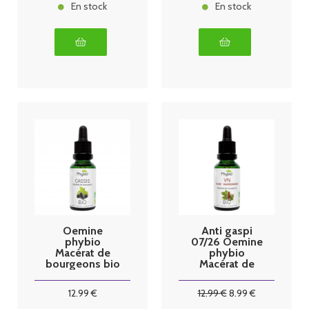
En stock
En stock
Oemine
Anti gaspi
phybio
07/26 Oemine
Macérat de
phybio
bourgeons bio
Macérat de
30 ml cassis
bourgeons bio
30 ml VN
12
.99
€
12
.99
€
8
.99
€