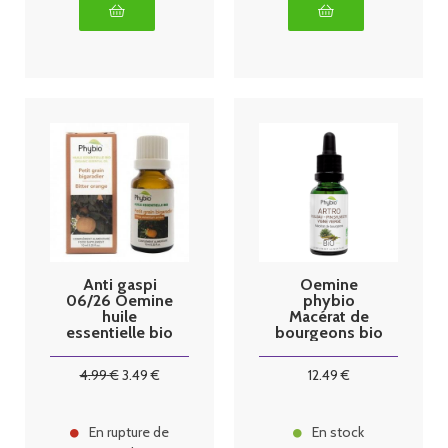
Anti gaspi
Oemine
06/26 Oemine
phybio
huile
Macérat de
essentielle bio
bourgeons bio
petitgrain
30 ml Arthro
bigaradier
4
.99
€
3
.49
€
12
.49
€
10ml
En rupture de
En stock