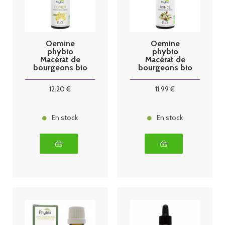
Oemine
Oemine
phybio
phybio
Macérat de
Macérat de
bourgeons bio
bourgeons bio
30 ml olivier
30 ml ronce
12
.20
€
11
.99
€
En stock
En stock