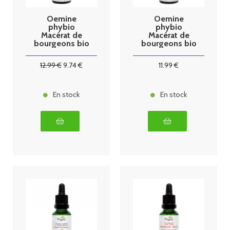
Oemine
Oemine
phybio
phybio
Macérat de
Macérat de
bourgeons bio
bourgeons bio
30 ml vigne
30 ml dépur
12
.99
€
9
.74
€
11
.99
€
En stock
En stock