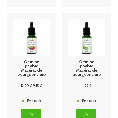
Oemine
Oemine
phybio
phybio
Macérat de
Macérat de
bourgeons bio
bourgeons bio
30 ml églantier
30 ml ginkgo
12
.20
€
9
.15
€
11
.99
€
En stock
En stock