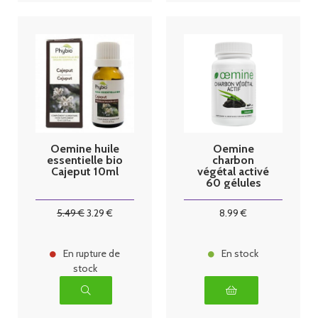
Oemine huile
Oemine
essentielle bio
charbon
Cajeput 10ml
végétal activé
60 gélules
5
.49
€
3
.29
€
8
.99
€
En rupture de
En stock
stock