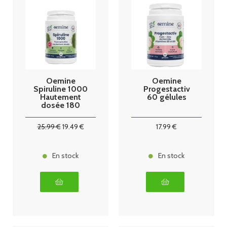
Oemine
Oemine
Spiruline 1000
Progestactiv
Hautement
60 gélules
dosée 180
comprimés
25
.99
€
19
.49
€
17
.99
€
En stock
En stock