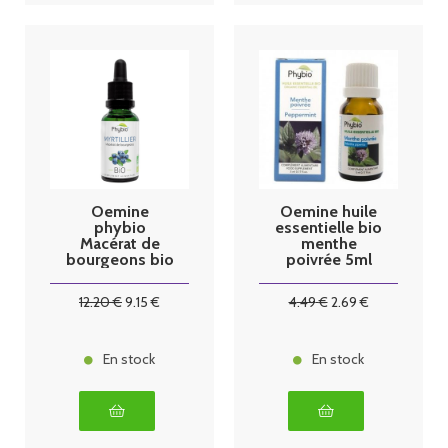
Oemine
Oemine huile
phybio
essentielle bio
Macérat de
menthe
bourgeons bio
poivrée 5ml
30 ml myrtillier
12
.20
€
9
.15
€
4
.49
€
2
.69
€
En stock
En stock