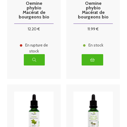
Oemine
Oemine
phybio
phybio
Macérat de
Macérat de
bourgeons bio
bourgeons bio
30 ml Som
30 ml Aulne
glutineux
12
.20
€
11
.99
€
En rupture de
En stock
stock