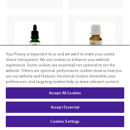
Your Privacy is important to us and we want to make your cookie
choice transparent. We use cookies to enhance your website
experience. Some cookies are essential/ not optional to run the
Oemine
Oemine huile
website. Others are optional: performance cookies show us how you
phybio
essentielle bio
use our website and features; functional cookies remember your
Macérat de
palmarosa
preferences; and targeting cookies help us share relevant content.
bourgeons bio
10ml
30 ml
pommier
Accept All Cookies
11
.99
€
8
.99
€
6
.99
€
4
.19
€
Accept Essential
En stock
En rupture de
stock
Cookies Settings