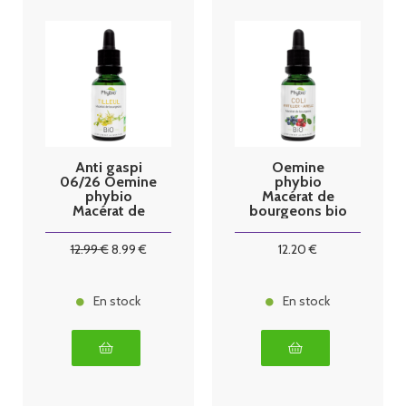
Anti gaspi
Oemine
06/26 Oemine
phybio
phybio
Macérat de
Macérat de
bourgeons bio
bourgeons bio
30 ml coli
30 ml tilleul
12
.99
€
8
.99
€
12
.20
€
En stock
En stock