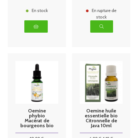
En stock
En rupture de
stock
Oemine
Oemine huile
phybio
essentielle bio
Macérat de
Citronnelle de
bourgeons bio
Java 10ml
30 ml digest