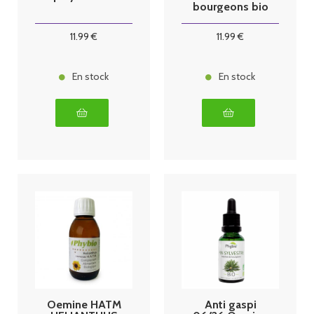
bourgeons bio
30 ml memo
11
.99
€
11
.99
€
En stock
En stock
Oemine HATM
Anti gaspi