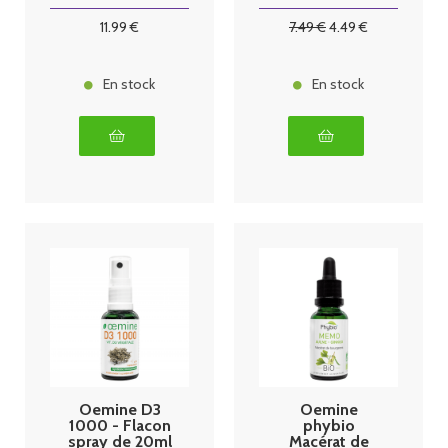
30 ml frene
11
.99
€
7
.49
€
4
.49
€
En stock
En stock
Oemine D3
Oemine
1000 - Flacon
phybio
spray de 20ml
Macérat de