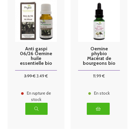
Anti gaspi
Oemine
06/26 Oemine
phybio
huile
Macérat de
essentielle bio
bourgeons bio
Bois de Hô
30 ml dou
5ml
3
.99
€
3
.49
€
11
.99
€
En rupture de
En stock
stock