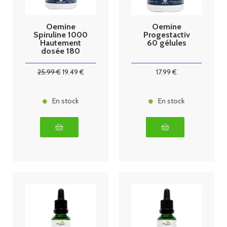
Oemine
Oemine
Spiruline 1000
Progestactiv
Hautement
60 gélules
dosée 180
comprimés
25
.99
€
19
.49
€
17
.99
€
En stock
En stock