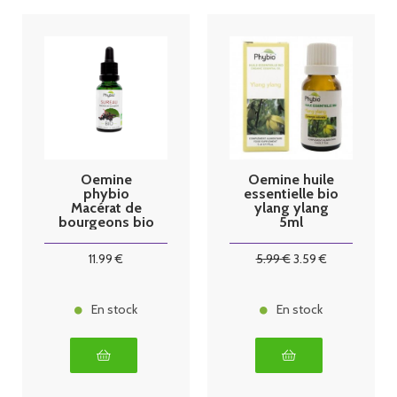
Oemine
Oemine huile
phybio
essentielle bio
Macérat de
ylang ylang
bourgeons bio
5ml
30 ml sureau
11
.99
€
5
.99
€
3
.59
€
En stock
En stock