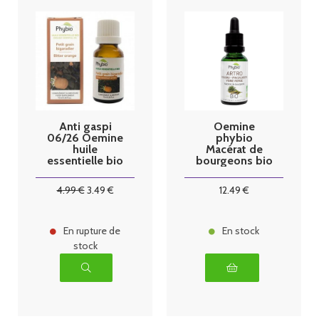
Anti gaspi
Oemine
06/26 Oemine
phybio
huile
Macérat de
essentielle bio
bourgeons bio
petitgrain
30 ml Arthro
bigaradier
4
.99
€
3
.49
€
12
.49
€
10ml
En rupture de
En stock
stock