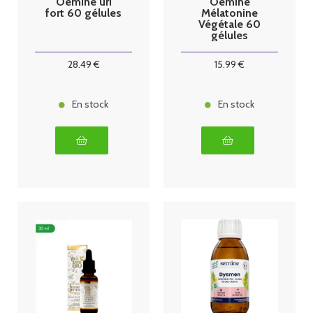
Oemine uri
Oemine
fort 60 gélules
Mélatonine
Végétale 60
gélules
28
.49
€
15
.99
€
En stock
En stock