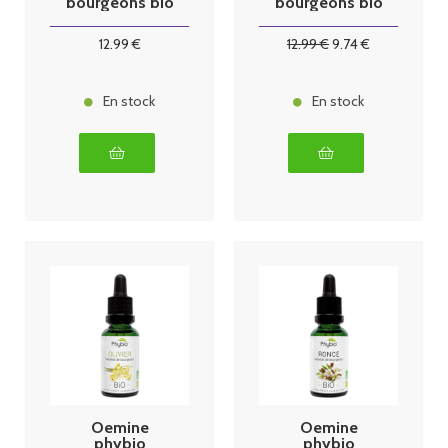
bourgeons bio
bourgeons bio
30 ml figuier
30 ml gyne
12
.99
€
12
.99
€
9
.74
€
En stock
En stock
Oemine
Oemine
phybio
phybio