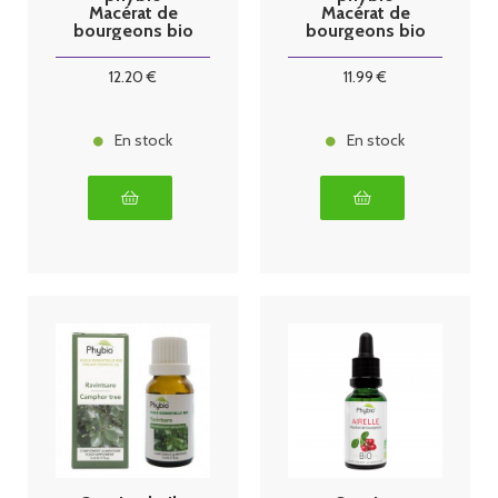
Macérat de
Macérat de
bourgeons bio
bourgeons bio
30 ml olivier
30 ml ronce
12
.20
€
11
.99
€
En stock
En stock