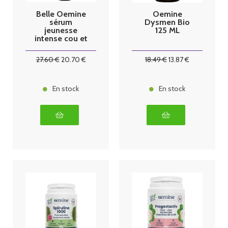
Belle Oemine
Oemine
sérum
Dysmen Bio
jeunesse
125 ML
intense cou et
décoletté
30ml
27
.60
€
20
.70
€
18
.49
€
13
.87
€
En stock
En stock