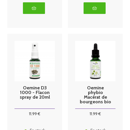
Oemine D3
Oemine
1000 - Flacon
phybio
spray de 20ml
Macérat de
bourgeons bio
30 ml memo
11
.99
€
11
.99
€