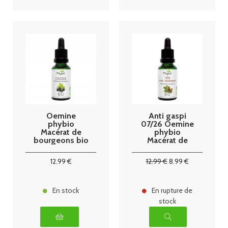
Oemine
Anti gaspi
phybio
07/26 Oemine
Macérat de
phybio
bourgeons bio
Macérat de
30 ml cassis
bourgeons bio
30 ml VN
12
.99
€
12
.99
€
8
.99
€
En stock
En rupture de
stock