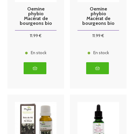
Oemine
Oemine
phybio
phybio
Macérat de
Macérat de
bourgeons bio
bourgeons bio
30 ml Tens
30 ml
citronnier
11
.99
€
11
.99
€
En stock
En stock