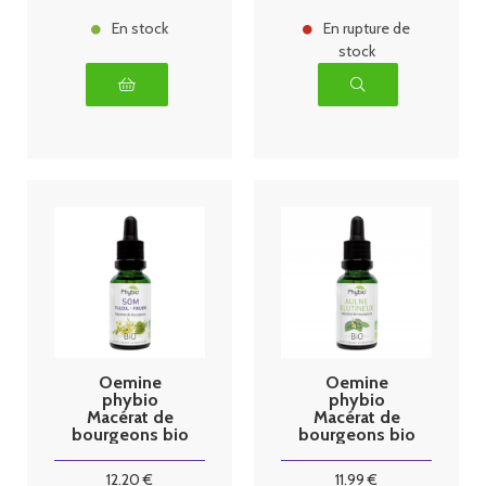
En stock
En rupture de
stock
Oemine
Oemine
phybio
phybio
Macérat de
Macérat de
bourgeons bio
bourgeons bio
30 ml Som
30 ml Aulne
glutineux
12
.20
€
11
.99
€