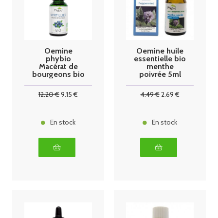
Oemine
Oemine huile
phybio
essentielle bio
Macérat de
menthe
bourgeons bio
poivrée 5ml
30 ml myrtillier
12
.20
€
9
.15
€
4
.49
€
2
.69
€
En stock
En stock