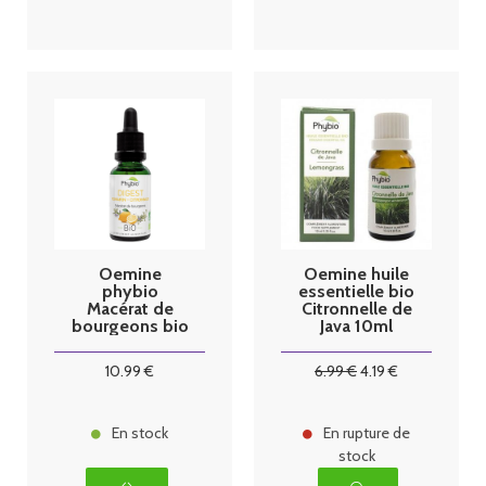
Oemine
Oemine huile
phybio
essentielle bio
Macérat de
Citronnelle de
bourgeons bio
Java 10ml
30 ml digest
10
.99
€
6
.99
€
4
.19
€
En stock
En rupture de
stock