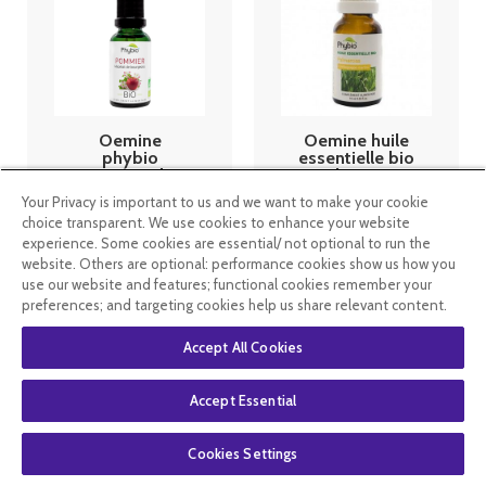
Oemine
Oemine huile
phybio
essentielle bio
Macérat de
palmarosa
bourgeons bio
10ml
Your Privacy is important to us and we want to make your cookie
30 ml
choice transparent. We use cookies to enhance your website
pommier
11
.99
€
8
.99
€
6
.99
€
4
.19
€
experience. Some cookies are essential/ not optional to run the
website. Others are optional: performance cookies show us how you
use our website and features; functional cookies remember your
En stock
En rupture de
preferences; and targeting cookies help us share relevant content.
stock
Accept All Cookies
Accept Essential
Cookies Settings