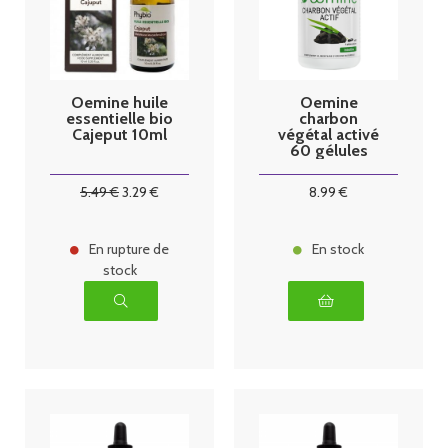
Oemine huile
Oemine
essentielle bio
charbon
Cajeput 10ml
végétal activé
60 gélules
5
.49
€
3
.29
€
8
.99
€
En rupture de
En stock
stock