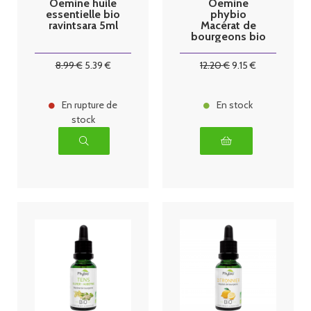
Oemine huile
Oemine
essentielle bio
phybio
ravintsara 5ml
Macérat de
bourgeons bio
30 ml Airelle
8
.99
€
5
.39
€
12
.20
€
9
.15
€
En rupture de
En stock
stock