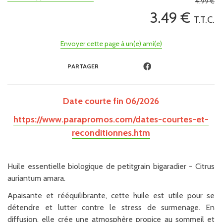
4
.99
€
3
.49
€
T.T.C.
Envoyer cette page à un(e) ami(e)
PARTAGER
Date courte fin 06/2026
https://www.parapromos.com/dates-courtes-et-
reconditionnes.htm
Huile essentielle biologique de petitgrain bigaradier - Citrus
auriantum amara.
Apaisante et rééquilibrante, cette huile est utile pour se
détendre et lutter contre le stress de surmenage. En
diffusion, elle crée une atmosphère propice au sommeil et