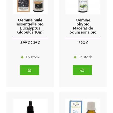
Oemine huile
Oemine
essentielle bio
phybio
Eucalyptus
Macérat de
Globulus 10ml
bourgeons bio
30 ml
genévrier
3
.99
€
2
.39
€
12
.20
€
En stock
En stock