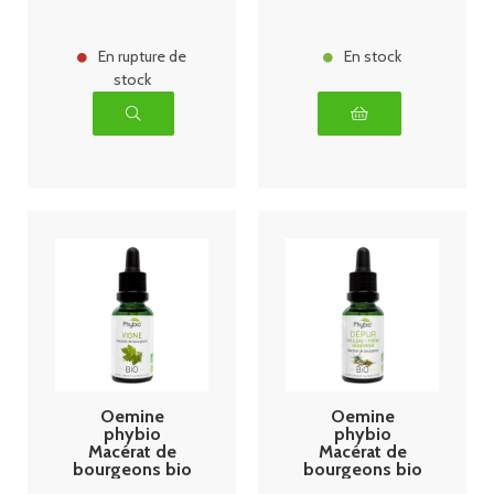
En rupture de
En stock
stock
Oemine
Oemine
phybio
phybio
Macérat de
Macérat de
bourgeons bio
bourgeons bio
30 ml vigne
30 ml dépur