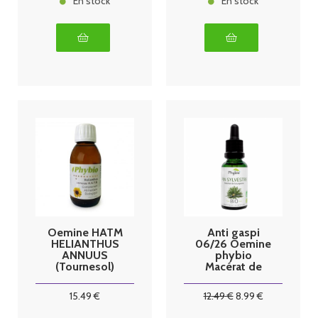
En stock
En stock
Oemine HATM
Anti gaspi
HELIANTHUS
06/26 Oemine
ANNUUS
phybio
(Tournesol)
Macérat de
bio 125ml
bourgeons bio
30 ml pin
15
.49
€
12
.49
€
8
.99
€
sylvestre