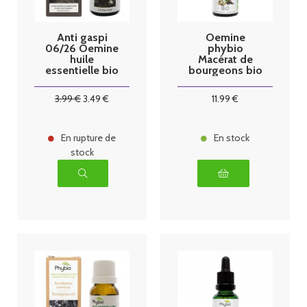
Anti gaspi
Oemine
06/26 Oemine
phybio
huile
Macérat de
essentielle bio
bourgeons bio
Bois de Hô
30 ml dou
5ml
3
.99
€
3
.49
€
11
.99
€
En rupture de
En stock
stock