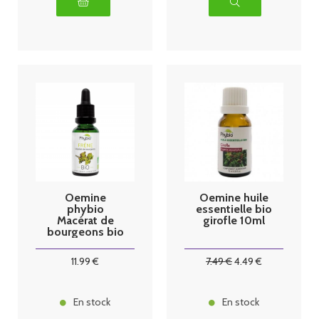
Oemine
Oemine huile
phybio
essentielle bio
Macérat de
girofle 10ml
bourgeons bio
30 ml frene
11
.99
€
7
.49
€
4
.49
€
En stock
En stock