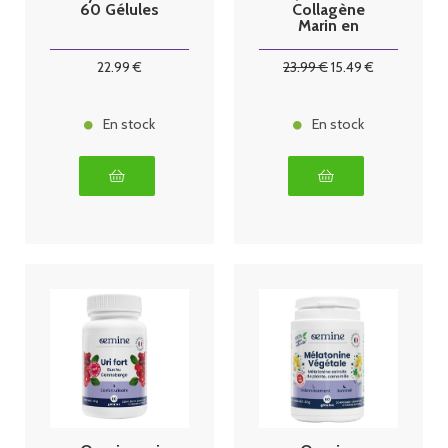
60 Gélules
Collagène
Marin en
poudre 150g
22
.99
€
23
.99
€
15
.49
€
En stock
En stock