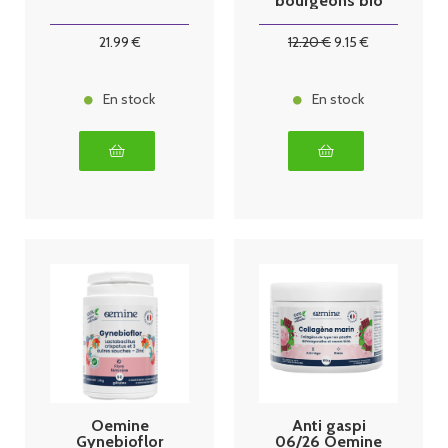
bourgeons bio
30 ml
Aubépine
21
.99
€
12
.20
€
9
.15
€
En stock
En stock
Oemine
Anti gaspi
Gynebioflor
06/26 Oemine