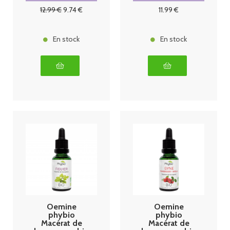
12
.99
€
9
.74
€
11
.99
€
En stock
En stock
Oemine
Oemine
phybio
phybio
Macérat de
Macérat de