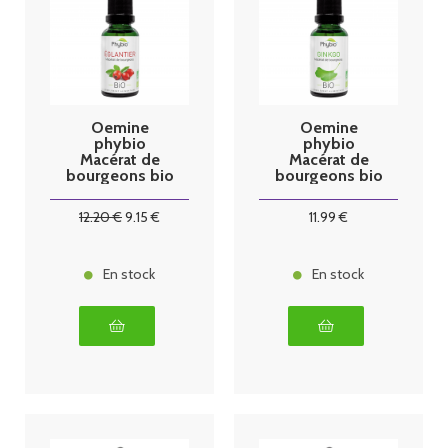
Oemine
Oemine
phybio
phybio
Macérat de
Macérat de
bourgeons bio
bourgeons bio
30 ml églantier
30 ml ginkgo
12
.20
€
9
.15
€
11
.99
€
En stock
En stock