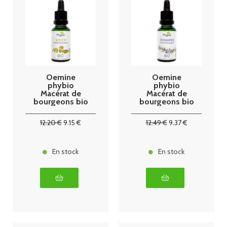
Oemine
Oemine
phybio
phybio
Macérat de
Macérat de
bourgeons bio
bourgeons bio
30 ml noyer
30 ml romarin
12
.20
€
9
.15
€
12
.49
€
9
.37
€
En stock
En stock