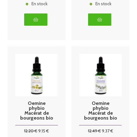
En stock
En stock
Oemine
Oemine
phybio
phybio
Macérat de
Macérat de
bourgeons bio
bourgeons bio
30 ml noyer
30 ml romarin
12
.20
€
9
.15
€
12
.49
€
9
.37
€