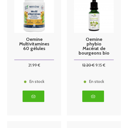
Oemine
Oemine
Multivitamines
phybio
60 gélules
Macérat de
bourgeons bio
30 ml
Aubépine
21
.99
€
12
.20
€
9
.15
€
En stock
En stock