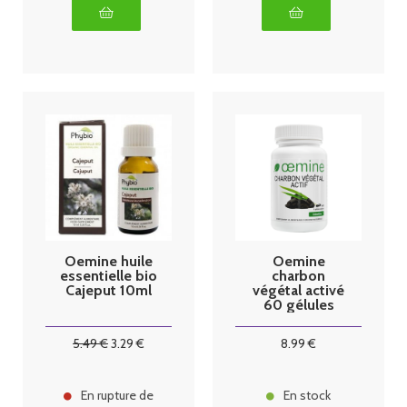
Oemine huile
Oemine
essentielle bio
charbon
Cajeput 10ml
végétal activé
60 gélules
5
.49
€
3
.29
€
8
.99
€
En rupture de
En stock