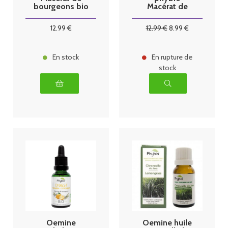
bourgeons bio
Macérat de
30 ml cassis
bourgeons bio
30 ml VN
12
.99
€
12
.99
€
8
.99
€
En stock
En rupture de
stock
Oemine
Oemine huile