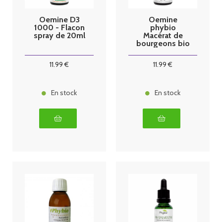
Oemine D3
Oemine
1000 - Flacon
phybio
spray de 20ml
Macérat de
bourgeons bio
30 ml memo
11
.99
€
11
.99
€
En stock
En stock