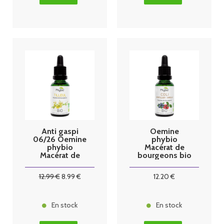
Anti gaspi
Oemine
06/26 Oemine
phybio
phybio
Macérat de
Macérat de
bourgeons bio
bourgeons bio
30 ml coli
30 ml tilleul
12
.99
€
8
.99
€
12
.20
€
En stock
En stock