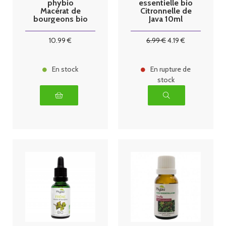
phybio
essentielle bio
Macérat de
Citronnelle de
bourgeons bio
Java 10ml
30 ml digest
10
.99
€
6
.99
€
4
.19
€
En stock
En rupture de
stock