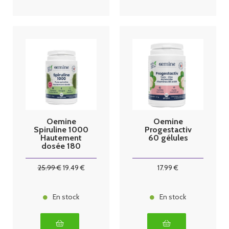
Oemine
Oemine
Spiruline 1000
Progestactiv
Hautement
60 gélules
dosée 180
comprimés
25
.99
€
19
.49
€
17
.99
€
En stock
En stock