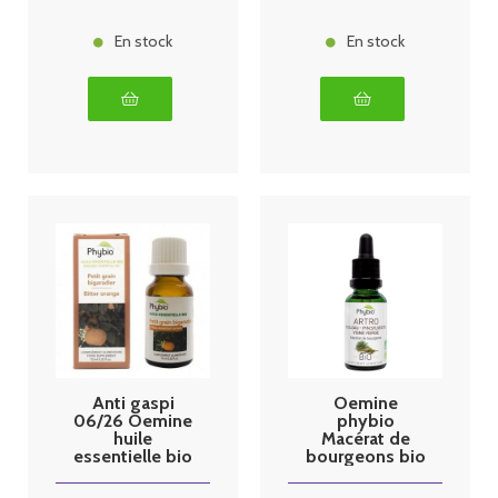
En stock
En stock
Anti gaspi
Oemine
06/26 Oemine
phybio
huile
Macérat de
essentielle bio
bourgeons bio
petitgrain
30 ml Arthro
bigaradier