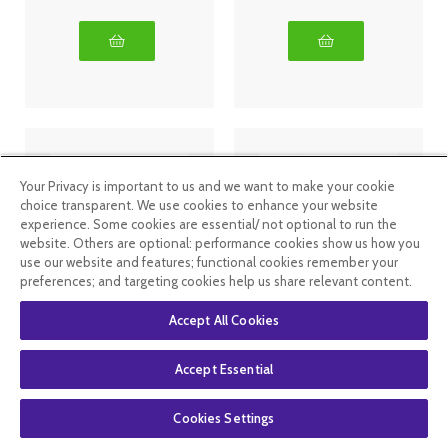
Your Privacy is important to us and we want to make your cookie
choice transparent. We use cookies to enhance your website
experience. Some cookies are essential/ not optional to run the
website. Others are optional: performance cookies show us how you
use our website and features; functional cookies remember your
preferences; and targeting cookies help us share relevant content.
Oemine
Oemine huile
Accept All Cookies
phybio
essentielle bio
Macérat de
palmarosa
bourgeons bio
10ml
Accept Essential
30 ml
pommier
11
.99
€
8
.99
€
6
.99
€
4
.19
€
Cookies Settings