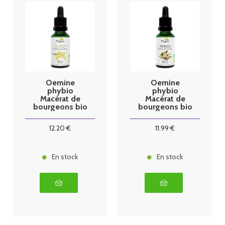
Oemine
Oemine
phybio
phybio
Macérat de
Macérat de
bourgeons bio
bourgeons bio
30 ml olivier
30 ml ronce
12
.20
€
11
.99
€
En stock
En stock