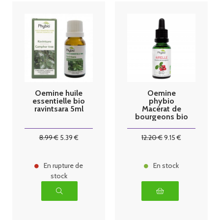
Oemine huile
Oemine
essentielle bio
phybio
ravintsara 5ml
Macérat de
bourgeons bio
30 ml Airelle
8
.99
€
5
.39
€
12
.20
€
9
.15
€
En rupture de
En stock
stock