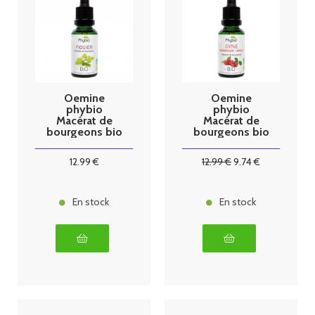
Oemine
Oemine
phybio
phybio
Macérat de
Macérat de
bourgeons bio
bourgeons bio
30 ml figuier
30 ml gyne
12
.99
€
12
.99
€
9
.74
€
En stock
En stock