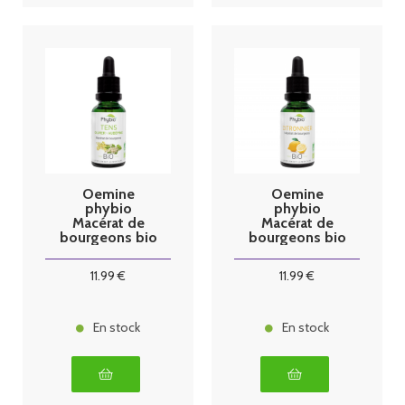
Oemine
Oemine
phybio
phybio
Macérat de
Macérat de
bourgeons bio
bourgeons bio
30 ml Tens
30 ml
citronnier
11
.99
€
11
.99
€
En stock
En stock