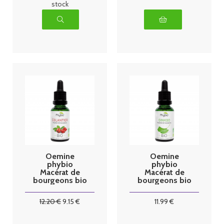
stock
Oemine
Oemine
phybio
phybio
Macérat de
Macérat de
bourgeons bio
bourgeons bio
30 ml églantier
30 ml ginkgo
12
.20
€
9
.15
€
11
.99
€