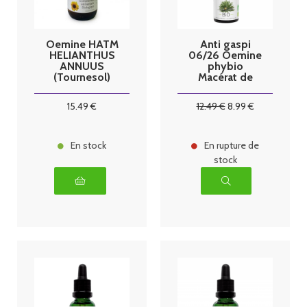
Oemine HATM
Anti gaspi
HELIANTHUS
06/26 Oemine
ANNUUS
phybio
(Tournesol)
Macérat de
bio 125ml
bourgeons bio
30 ml pin
15
.49
€
12
.49
€
8
.99
€
sylvestre
En stock
En rupture de
stock