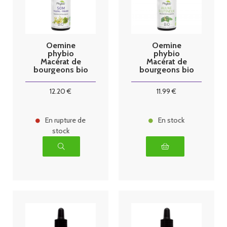
Oemine
Oemine
phybio
phybio
Macérat de
Macérat de
bourgeons bio
bourgeons bio
30 ml Som
30 ml Aulne
glutineux
12
.20
€
11
.99
€
En rupture de
En stock
stock