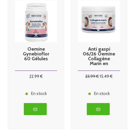
Oemine
Anti gaspi
Gynebioflor
06/26 Oemine
60 Gélules
Collagène
Marin en
poudre 150g
22
.99
€
23
.99
€
15
.49
€
En stock
En stock