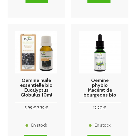
Oemine huile
Oemine
essentielle bio
phybio
Eucalyptus
Macérat de
Globulus 10ml
bourgeons bio
30 ml
genévrier
3
.99
€
2
.39
€
12
.20
€
En stock
En stock