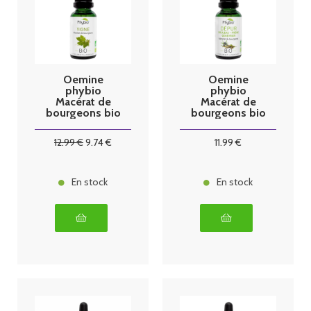
Oemine
Oemine
phybio
phybio
Macérat de
Macérat de
bourgeons bio
bourgeons bio
30 ml vigne
30 ml dépur
12
.99
€
9
.74
€
11
.99
€
En stock
En stock