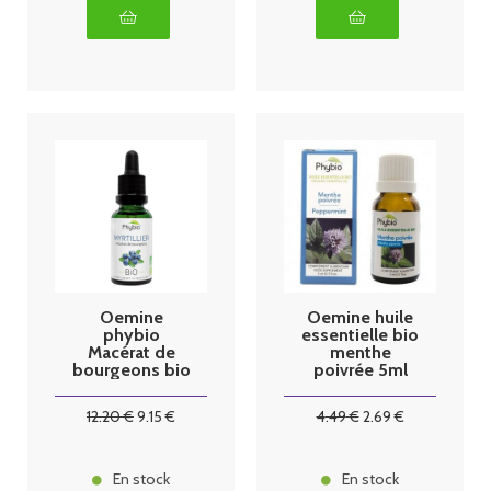
Oemine
Oemine huile
phybio
essentielle bio
Macérat de
menthe
bourgeons bio
poivrée 5ml
30 ml myrtillier
12
.20
€
9
.15
€
4
.49
€
2
.69
€
En stock
En stock