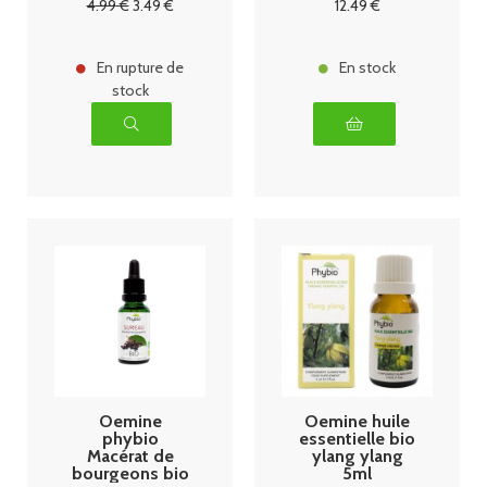
4
.99
€
3
.49
€
12
.49
€
10ml
En rupture de
En stock
stock
Oemine
Oemine huile
phybio
essentielle bio
Macérat de
ylang ylang
bourgeons bio
5ml