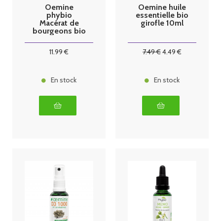
Oemine
Oemine huile
phybio
essentielle bio
Macérat de
girofle 10ml
bourgeons bio
30 ml frene
11
.99
€
7
.49
€
4
.49
€
En stock
En stock