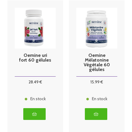
Oemine uri
Oemine
fort 60 gélules
Mélatonine
Végétale 60
gélules
28
.49
€
15
.99
€
En stock
En stock