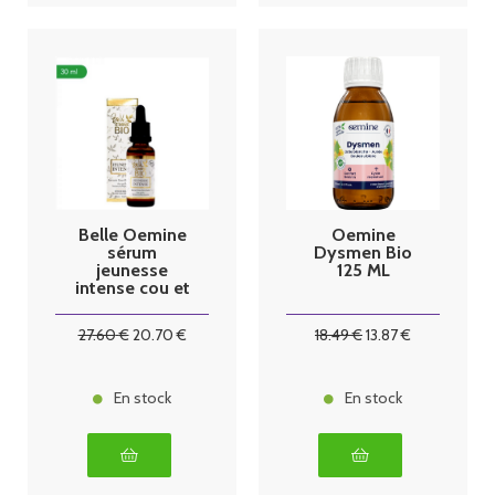
Belle Oemine
Oemine
sérum
Dysmen Bio
jeunesse
125 ML
intense cou et
décoletté
30ml
27
.60
€
20
.70
€
18
.49
€
13
.87
€
En stock
En stock