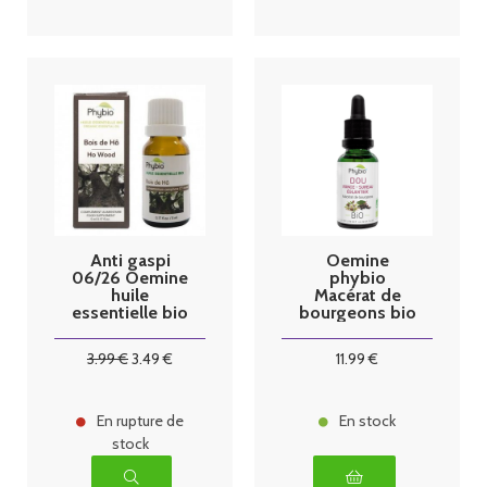
Anti gaspi
Oemine
06/26 Oemine
phybio
huile
Macérat de
essentielle bio
bourgeons bio
Bois de Hô
30 ml dou
5ml
3
.99
€
3
.49
€
11
.99
€
En rupture de
En stock
stock