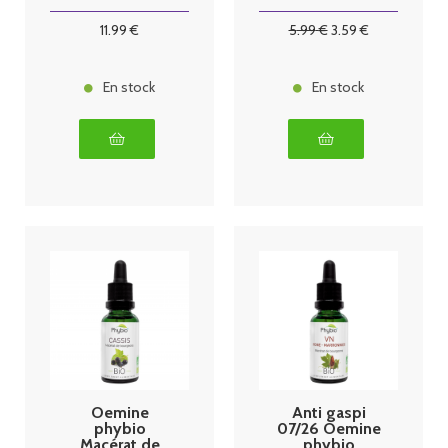
30 ml sureau
11
.99
€
5
.99
€
3
.59
€
En stock
En stock
Oemine
Anti gaspi
phybio
07/26 Oemine
Macérat de
phybio