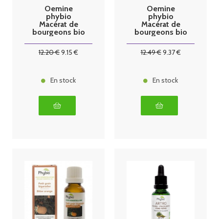
Oemine
Oemine
phybio
phybio
Macérat de
Macérat de
bourgeons bio
bourgeons bio
30 ml noyer
30 ml romarin
12
.20
€
9
.15
€
12
.49
€
9
.37
€
En stock
En stock