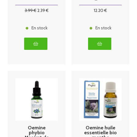
30 ml
genévrier
3
.99
€
2
.39
€
12
.20
€
En stock
En stock
Oemine
Oemine huile
phybio
essentielle bio