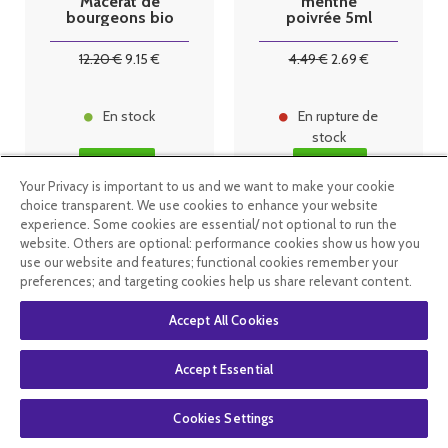
Macérat de
menthe
bourgeons bio
poivrée 5ml
30 ml myrtillier
12
.20
€
9
.15
€
4
.49
€
2
.69
€
En stock
En rupture de
stock
Your Privacy is important to us and we want to make your cookie
choice transparent. We use cookies to enhance your website
experience. Some cookies are essential/ not optional to run the
website. Others are optional: performance cookies show us how you
use our website and features; functional cookies remember your
preferences; and targeting cookies help us share relevant content.
Accept All Cookies
Accept Essential
Cookies Settings
Oemine
Oemine huile