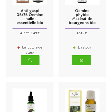
Anti gaspi
Oemine
06/26 Oemine
phybio
huile
Macérat de
essentielle bio
bourgeons bio
petitgrain
30 ml Arthro
bigaradier
4
.99
€
3
.49
€
12
.49
€
10ml
En rupture de
En stock
stock