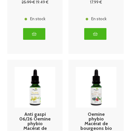
25
.99
€
19
.49
€
17
.99
€
En stock
En stock
Anti gaspi
Oemine
06/26 Oemine
phybio
phybio
Macérat de
Macérat de
bourgeons bio