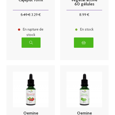
60 gélules
5
.49
€
3
.29
€
8
.99
€
En rupture de
En stock
stock
Oemine
Oemine