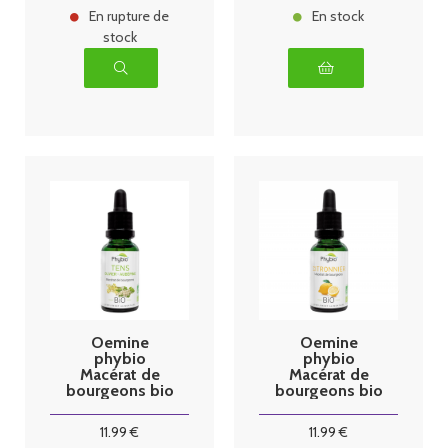
En rupture de
En stock
stock
Oemine
Oemine
phybio
phybio
Macérat de
Macérat de
bourgeons bio
bourgeons bio
30 ml Tens
30 ml
citronnier
11
.99
€
11
.99
€