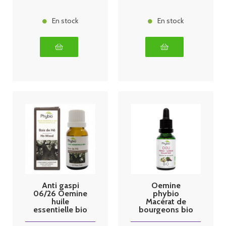
En stock
En stock
Anti gaspi
Oemine
06/26 Oemine
phybio
huile
Macérat de
essentielle bio
bourgeons bio
Bois de Hô
30 ml dou
5ml