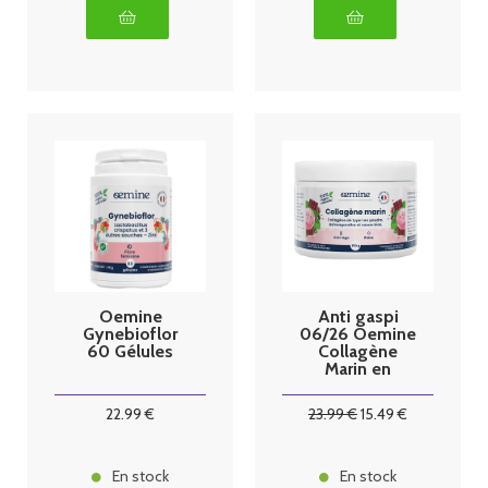
Oemine
Anti gaspi
Gynebioflor
06/26 Oemine
60 Gélules
Collagène
Marin en
poudre 150g
22
.99
€
23
.99
€
15
.49
€
En stock
En stock