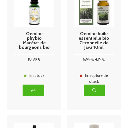
Oemine
Oemine huile
phybio
essentielle bio
Macérat de
Citronnelle de
bourgeons bio
Java 10ml
30 ml digest
10
.99
€
6
.99
€
4
.19
€
En stock
En rupture de
stock