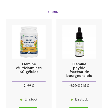
OEMINE
Oemine
Oemine
Multivitamines
phybio
60 gélules
Macérat de
bourgeons bio
30 ml
Aubépine
21
.99
€
12
.20
€
9
.15
€
En stock
En stock