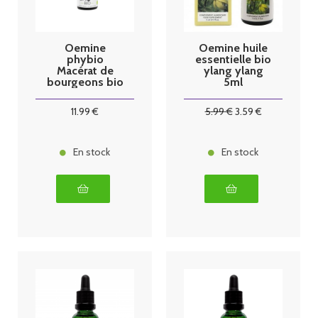
Oemine
Oemine huile
phybio
essentielle bio
Macérat de
ylang ylang
bourgeons bio
5ml
30 ml sureau
11
.99
€
5
.99
€
3
.59
€
En stock
En stock