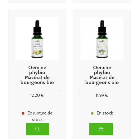
Oemine
Oemine
phybio
phybio
Macérat de
Macérat de
bourgeons bio
bourgeons bio
30 ml Som
30 ml Aulne
glutineux
12
.20
€
11
.99
€
En rupture de
En stock
stock