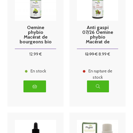
Oemine
Anti gaspi
phybio
07/26 Oemine
Macérat de
phybio
bourgeons bio
Macérat de
30 ml cassis
bourgeons bio
30 ml VN
12
.99
€
12
.99
€
8
.99
€
En stock
En rupture de
stock