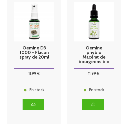
Oemine D3
Oemine
1000 - Flacon
phybio
spray de 20ml
Macérat de
bourgeons bio
30 ml memo
11
.99
€
11
.99
€
En stock
En stock