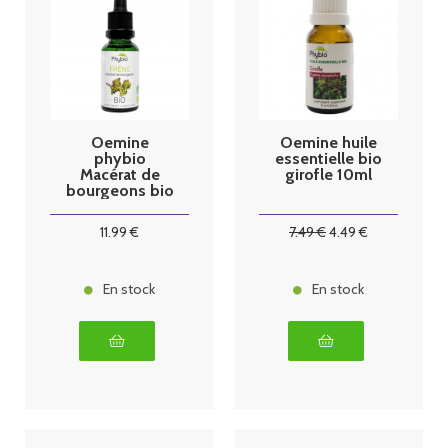
Oemine
Oemine huile
phybio
essentielle bio
Macérat de
girofle 10ml
bourgeons bio
30 ml frene
11
.99
€
7
.49
€
4
.49
€
En stock
En stock