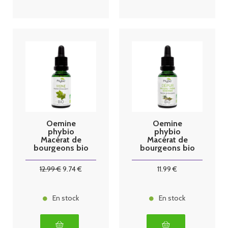
Oemine
Oemine
phybio
phybio
Macérat de
Macérat de
bourgeons bio
bourgeons bio
30 ml vigne
30 ml dépur
12
.99
€
9
.74
€
11
.99
€
En stock
En stock