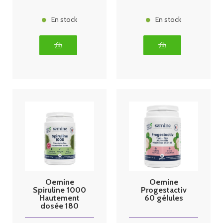
En stock
En stock
Oemine
Oemine
Spiruline 1000
Progestactiv
Hautement
60 gélules
dosée 180
comprimés