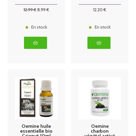
bourgeons bio
30 ml coli
30 ml tilleul
12
.99
€
8
.99
€
12
.20
€
En stock
En stock
Oemine huile
Oemine
essentielle bio
charbon
Cajeput 10ml
végétal activé