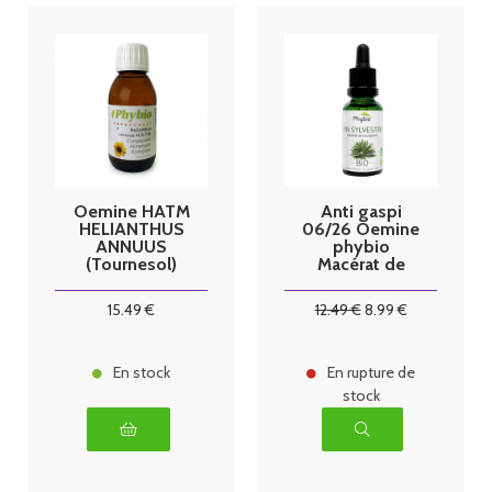
Oemine HATM
Anti gaspi
HELIANTHUS
06/26 Oemine
ANNUUS
phybio
(Tournesol)
Macérat de
bio 125ml
bourgeons bio
30 ml pin
15
.49
€
12
.49
€
8
.99
€
sylvestre
En stock
En rupture de
stock