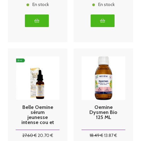
En stock
En stock
Belle Oemine
Oemine
sérum
Dysmen Bio
jeunesse
125 ML
intense cou et
décoletté
30ml
27
.60
€
20
.70
€
18
.49
€
13
.87
€