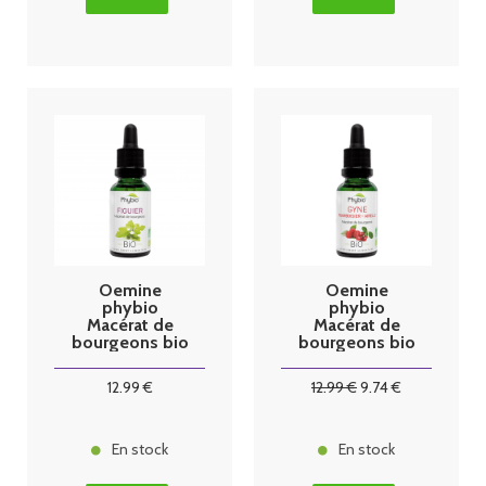
Oemine
Oemine
phybio
phybio
Macérat de
Macérat de
bourgeons bio
bourgeons bio
30 ml figuier
30 ml gyne
12
.99
€
12
.99
€
9
.74
€
En stock
En stock