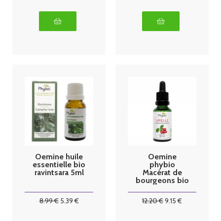
Oemine huile
Oemine
essentielle bio
phybio
ravintsara 5ml
Macérat de
bourgeons bio
30 ml Airelle
8
.99
€
5
.39
€
12
.20
€
9
.15
€