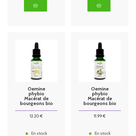
Oemine
Oemine
phybio
phybio
Macérat de
Macérat de
bourgeons bio
bourgeons bio
30 ml olivier
30 ml ronce
12
.20
€
11
.99
€
En stock
En stock