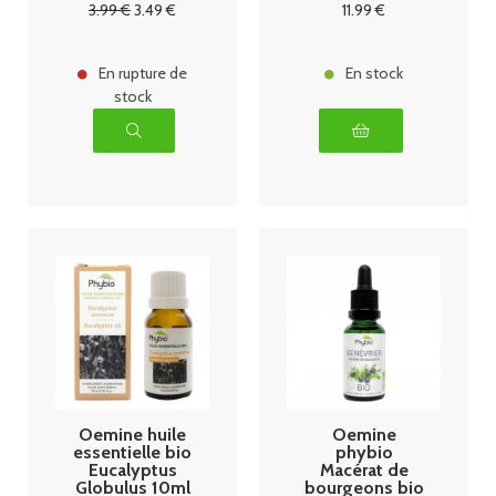
3
.99
€
3
.49
€
11
.99
€
En rupture de
En stock
stock
Oemine huile
Oemine
essentielle bio
phybio
Eucalyptus
Macérat de
Globulus 10ml
bourgeons bio