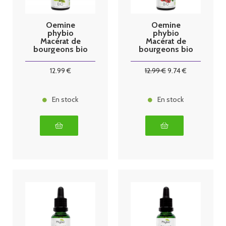
Oemine
Oemine
phybio
phybio
Macérat de
Macérat de
bourgeons bio
bourgeons bio
30 ml figuier
30 ml gyne
12
.99
€
12
.99
€
9
.74
€
En stock
En stock