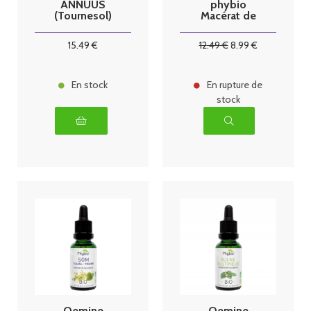
ANNUUS
phybio
(Tournesol)
Macérat de
bio 125ml
bourgeons bio
30 ml pin
15
.49
€
12
.49
€
8
.99
€
sylvestre
En stock
En rupture de
stock
Oemine
Oemine