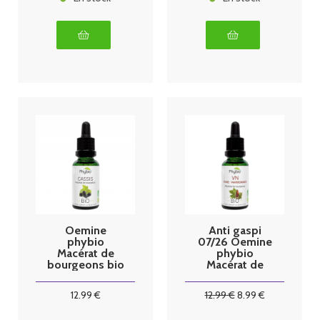
Oemine
Anti gaspi
phybio
07/26 Oemine
Macérat de
phybio
bourgeons bio
Macérat de
30 ml cassis
bourgeons bio
30 ml VN
12
.99
€
12
.99
€
8
.99
€