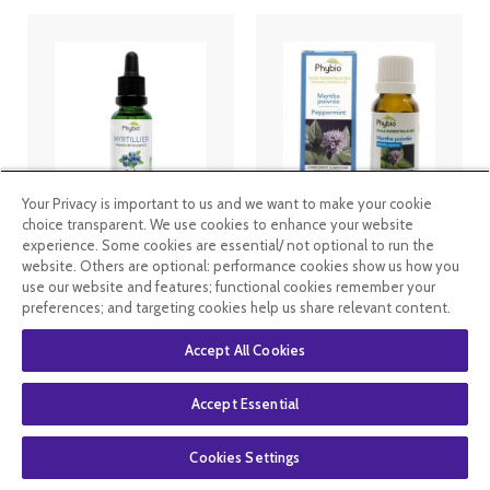
Your Privacy is important to us and we want to make your cookie
Oemine
Oemine huile
choice transparent. We use cookies to enhance your website
phybio
essentielle bio
experience. Some cookies are essential/ not optional to run the
Macérat de
menthe
website. Others are optional: performance cookies show us how you
bourgeons bio
poivrée 5ml
use our website and features; functional cookies remember your
30 ml myrtillier
preferences; and targeting cookies help us share relevant content.
12
.20
€
9
.15
€
4
.49
€
2
.69
€
Accept All Cookies
En stock
En stock
Accept Essential
Cookies Settings