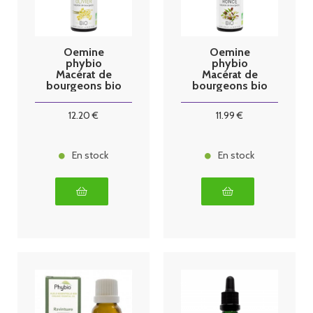
Oemine
Oemine
phybio
phybio
Macérat de
Macérat de
bourgeons bio
bourgeons bio
30 ml olivier
30 ml ronce
12
.20
€
11
.99
€
En stock
En stock