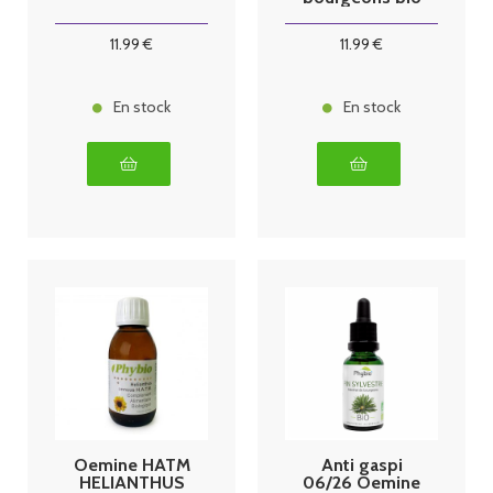
30 ml memo
11
.99
€
11
.99
€
En stock
En stock
Oemine HATM
Anti gaspi
HELIANTHUS
06/26 Oemine