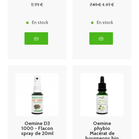
11
.99
€
7
.49
€
4
.49
€
En stock
En stock
Oemine D3
Oemine
1000 - Flacon
phybio
spray de 20ml
Macérat de
bourgeons bio