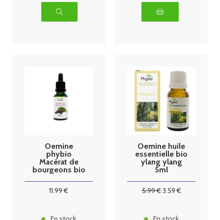
Oemine
Oemine huile
phybio
essentielle bio
Macérat de
ylang ylang
bourgeons bio
5ml
30 ml sureau
11
.99
€
5
.99
€
3
.59
€
En stock
En stock