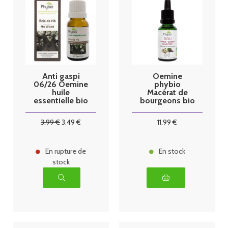
Anti gaspi
Oemine
06/26 Oemine
phybio
huile
Macérat de
essentielle bio
bourgeons bio
Bois de Hô
30 ml dou
5ml
3
.99
€
3
.49
€
11
.99
€
En rupture de
En stock
stock