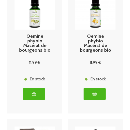
Oemine
Oemine
phybio
phybio
Macérat de
Macérat de
bourgeons bio
bourgeons bio
30 ml Tens
30 ml
citronnier
11
.99
€
11
.99
€
En stock
En stock