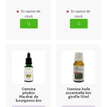
En rupture de
En rupture de
stock
stock
Oemine
Oemine huile
phybio
essentielle bio
Macérat de
girofle 10ml
bourgeons bio
30 ml frene