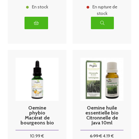
En stock
En rupture de
stock
Oemine
Oemine huile
phybio
essentielle bio
Macérat de
Citronnelle de
bourgeons bio
Java 10ml
30 ml digest
10
.99
€
6
.99
€
4
.19
€