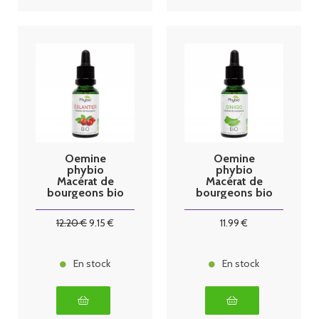
Oemine
Oemine
phybio
phybio
Macérat de
Macérat de
bourgeons bio
bourgeons bio
30 ml églantier
30 ml ginkgo
12
.20
€
9
.15
€
11
.99
€
En stock
En stock