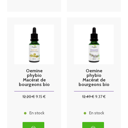
Oemine
Oemine
phybio
phybio
Macérat de
Macérat de
bourgeons bio
bourgeons bio
30 ml noyer
30 ml romarin
12
.20
€
9
.15
€
12
.49
€
9
.37
€
En stock
En stock