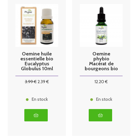
Oemine huile
Oemine
essentielle bio
phybio
Eucalyptus
Macérat de
Globulus 10ml
bourgeons bio
30 ml
genévrier
3
.99
€
2
.39
€
12
.20
€
En stock
En stock