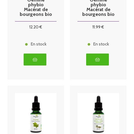
phybio
phybio
Macérat de
Macérat de
bourgeons bio
bourgeons bio
30 ml Som
30 ml Aulne
glutineux
12
.20
€
11
.99
€
En stock
En stock