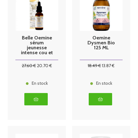
Belle Oemine
Oemine
sérum
Dysmen Bio
jeunesse
125 ML
intense cou et
décoletté
30ml
27
.60
€
20
.70
€
18
.49
€
13
.87
€
En stock
En stock