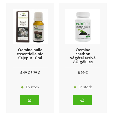
Oemine huile
Oemine
essentielle bio
charbon
Cajeput 10ml
végétal activé
60 gélules
5
.49
€
3
.29
€
8
.99
€
En stock
En stock