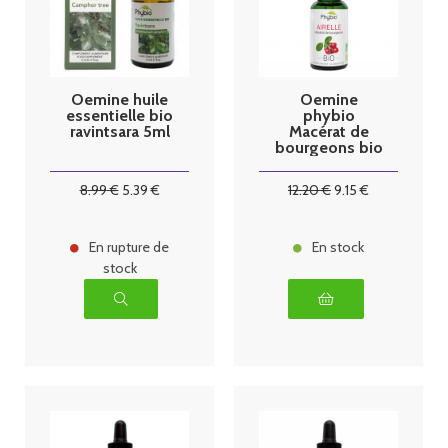
Oemine huile
Oemine
essentielle bio
phybio
ravintsara 5ml
Macérat de
bourgeons bio
30 ml Airelle
8
.99
€
5
.39
€
12
.20
€
9
.15
€
En rupture de
En stock
stock