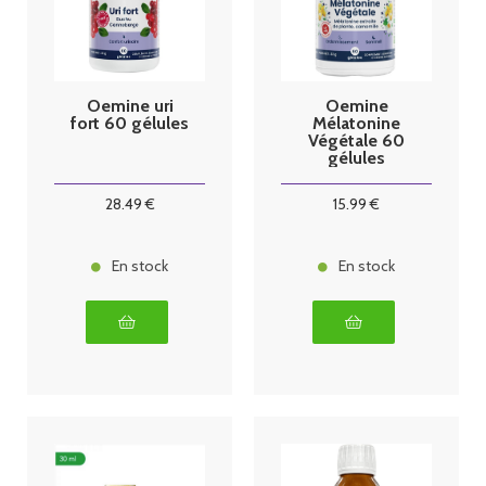
Oemine uri
Oemine
fort 60 gélules
Mélatonine
Végétale 60
gélules
28
.49
€
15
.99
€
En stock
En stock