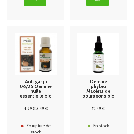
Anti gaspi
Oemine
06/26 Oemine
phybio
huile
Macérat de
essentielle bio
bourgeons bio
petitgrain
30 ml Arthro
bigaradier
4
.99
€
3
.49
€
12
.49
€
10ml
En rupture de
En stock
stock