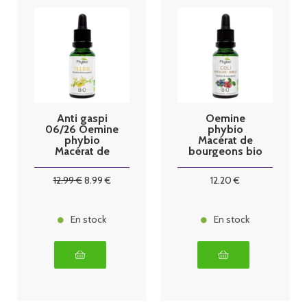
Anti gaspi
Oemine
06/26 Oemine
phybio
phybio
Macérat de
Macérat de
bourgeons bio
bourgeons bio
30 ml coli
30 ml tilleul
12
.99
€
8
.99
€
12
.20
€
En stock
En stock