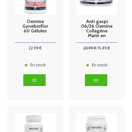
Oemine
Anti gaspi
Gynebioflor
06/26 Oemine
60 Gélules
Collagène
Marin en
poudre 150g
22
.99
€
23
.99
€
15
.49
€
En stock
En stock