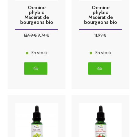
Oemine
Oemine
phybio
phybio
Macérat de
Macérat de
bourgeons bio
bourgeons bio
30 ml vigne
30 ml dépur
12
.99
€
9
.74
€
11
.99
€
En stock
En stock