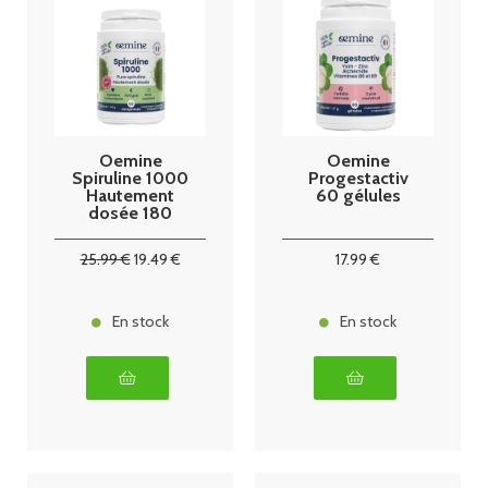
Oemine
Oemine
Spiruline 1000
Progestactiv
Hautement
60 gélules
dosée 180
comprimés
25
.99
€
19
.49
€
17
.99
€
En stock
En stock