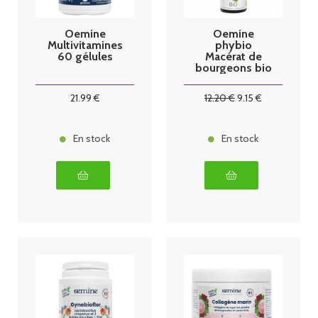
Oemine
Oemine
Multivitamines
phybio
60 gélules
Macérat de
bourgeons bio
30 ml
Aubépine
21
.99
€
12
.20
€
9
.15
€
En stock
En stock