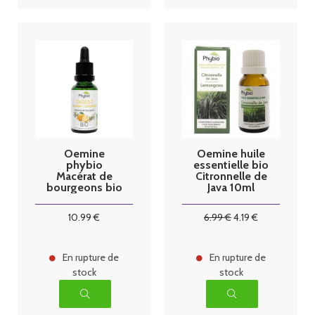
Oemine
Oemine huile
phybio
essentielle bio
Macérat de
Citronnelle de
bourgeons bio
Java 10ml
30 ml digest
10
.99
€
6
.99
€
4
.19
€
En rupture de
En rupture de
stock
stock