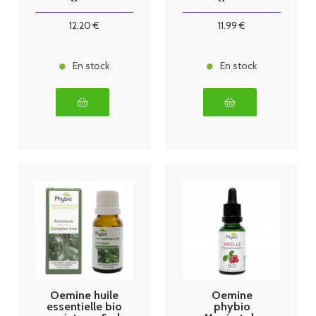
30 ml olivier
30 ml ronce
12
.20
€
11
.99
€
En stock
En stock
Oemine huile
Oemine
essentielle bio
phybio