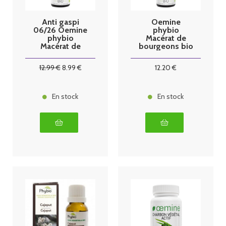
Anti gaspi
Oemine
06/26 Oemine
phybio
phybio
Macérat de
Macérat de
bourgeons bio
bourgeons bio
30 ml coli
30 ml tilleul
12
.99
€
8
.99
€
12
.20
€
En stock
En stock