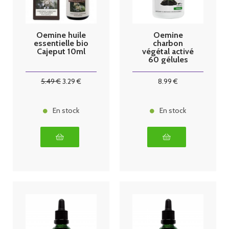
Oemine huile
Oemine
essentielle bio
charbon
Cajeput 10ml
végétal activé
60 gélules
5
.49
€
3
.29
€
8
.99
€
En stock
En stock