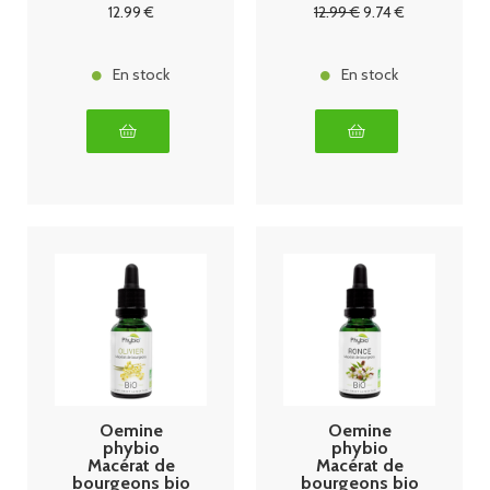
12
.99
€
12
.99
€
9
.74
€
En stock
En stock
Oemine
Oemine
phybio
phybio
Macérat de
Macérat de
bourgeons bio
bourgeons bio