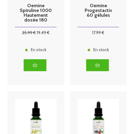
Oemine
Oemine
Spiruline 1000
Progestactiv
Hautement
60 gélules
dosée 180
comprimés
25
.99
€
19
.49
€
17
.99
€
En stock
En stock