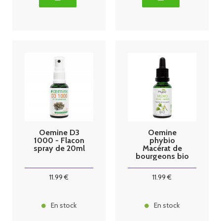
Oemine D3
Oemine
1000 - Flacon
phybio
spray de 20ml
Macérat de
bourgeons bio
30 ml memo
11
.99
€
11
.99
€
En stock
En stock