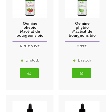
Oemine
Oemine
phybio
phybio
Macérat de
Macérat de
bourgeons bio
bourgeons bio
30 ml églantier
30 ml ginkgo
12
.20
€
9
.15
€
11
.99
€
En stock
En stock