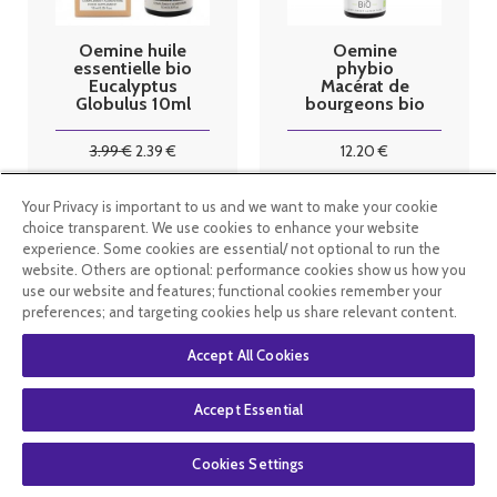
Oemine huile
Oemine
essentielle bio
phybio
Eucalyptus
Macérat de
Globulus 10ml
bourgeons bio
30 ml
genévrier
3
.99
€
2
.39
€
12
.20
€
Your Privacy is important to us and we want to make your cookie
En stock
En stock
choice transparent. We use cookies to enhance your website
experience. Some cookies are essential/ not optional to run the
website. Others are optional: performance cookies show us how you
use our website and features; functional cookies remember your
preferences; and targeting cookies help us share relevant content.
Accept All Cookies
Accept Essential
Cookies Settings