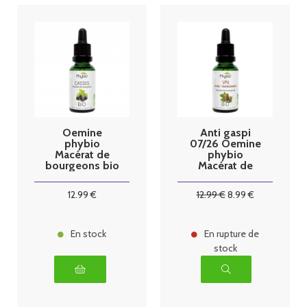
Oemine
Anti gaspi
phybio
07/26 Oemine
Macérat de
phybio
bourgeons bio
Macérat de
30 ml cassis
bourgeons bio
30 ml VN
12
.99
€
12
.99
€
8
.99
€
En stock
En rupture de
stock