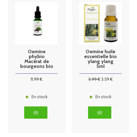
Oemine
Oemine huile
phybio
essentielle bio
Macérat de
ylang ylang
bourgeons bio
5ml
30 ml sureau
11
.99
€
5
.99
€
3
.59
€
En stock
En stock