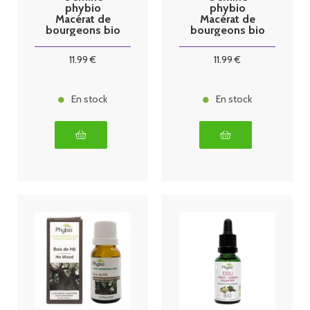
phybio
phybio
Macérat de
Macérat de
bourgeons bio
bourgeons bio
30 ml Tens
30 ml
citronnier
11
.99
€
11
.99
€
En stock
En stock