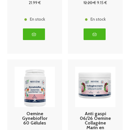
21
.99
€
12
.20
€
9
.15
€
En stock
En stock
Oemine
Anti gaspi
Gynebioflor
06/26 Oemine
60 Gélules
Collagène
Marin en