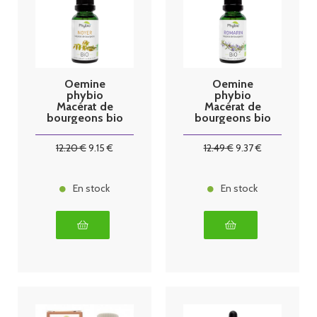
Oemine
Oemine
phybio
phybio
Macérat de
Macérat de
bourgeons bio
bourgeons bio
30 ml noyer
30 ml romarin
12
.20
€
9
.15
€
12
.49
€
9
.37
€
En stock
En stock