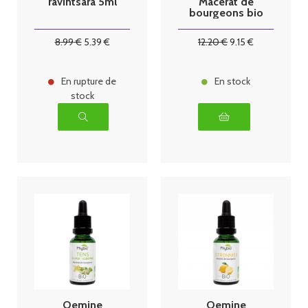
ravintsara 5ml
Macérat de
bourgeons bio
30 ml Airelle
8
.99
€
5
.39
€
12
.20
€
9
.15
€
En rupture de
En stock
stock
Oemine
Oemine