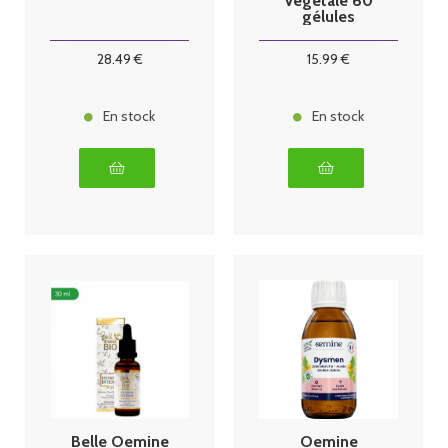
Végétale 60
gélules
28
.49
€
15
.99
€
En stock
En stock
Belle Oemine
Oemine