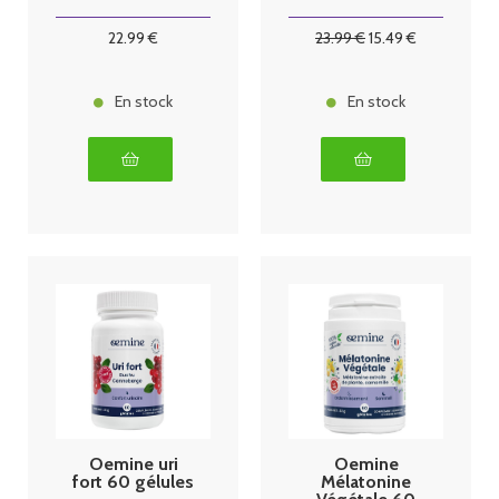
poudre 150g
22
.99
€
23
.99
€
15
.49
€
En stock
En stock
Oemine uri
Oemine
fort 60 gélules
Mélatonine