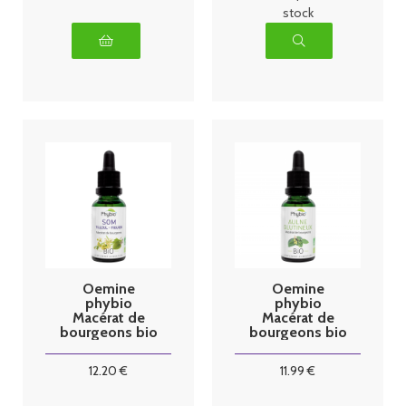
stock
Oemine
Oemine
phybio
phybio
Macérat de
Macérat de
bourgeons bio
bourgeons bio
30 ml Som
30 ml Aulne
glutineux
12
.20
€
11
.99
€