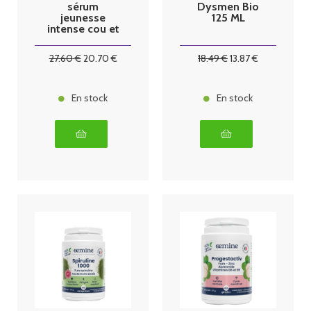
sérum
Dysmen Bio
jeunesse
125 ML
intense cou et
décoletté
30ml
27
.60
€
20
.70
€
18
.49
€
13
.87
€
En stock
En stock