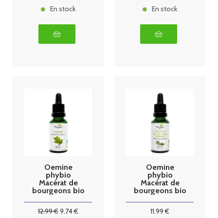
En stock
En stock
Oemine
Oemine
phybio
phybio
Macérat de
Macérat de
bourgeons bio
bourgeons bio
30 ml vigne
30 ml dépur
12
.99
€
9
.74
€
11
.99
€