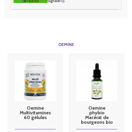
UTILE
(0)
Signaler
OEMINE
Oemine
Oemine
Multivitamines
phybio
60 gélules
Macérat de
bourgeons bio
30 ml
Aubépine