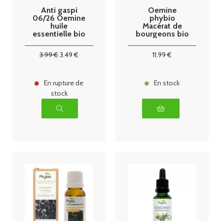
Anti gaspi
Oemine
06/26 Oemine
phybio
huile
Macérat de
essentielle bio
bourgeons bio
Bois de Hô
30 ml dou
5ml
3
.99
€
3
.49
€
11
.99
€
En rupture de
En stock
stock