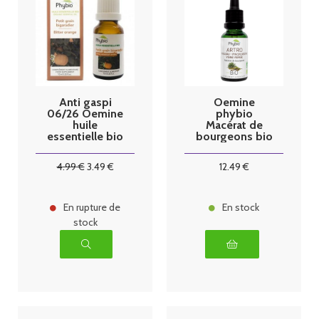
Anti gaspi
Oemine
06/26 Oemine
phybio
huile
Macérat de
essentielle bio
bourgeons bio
petitgrain
30 ml Arthro
bigaradier
4
.99
€
3
.49
€
12
.49
€
10ml
En rupture de
En stock
stock