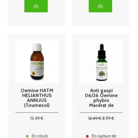
Oemine HATM
Anti gaspi
HELIANTHUS
06/26 Oemine
ANNUUS
phybio
(Tournesol)
Macérat de
bio 125ml
bourgeons bio
30 ml pin
15
.49
€
12
.49
€
8
.99
€
sylvestre
En stock
En rupture de