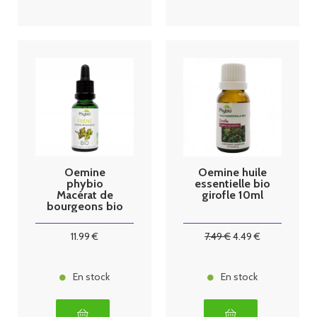
Oemine
Oemine huile
phybio
essentielle bio
Macérat de
girofle 10ml
bourgeons bio
30 ml frene
11
.99
€
7
.49
€
4
.49
€
En stock
En stock