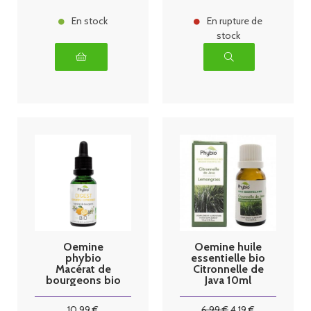
En stock
En rupture de
stock
Oemine
Oemine huile
phybio
essentielle bio
Macérat de
Citronnelle de
bourgeons bio
Java 10ml
30 ml digest
10
.99
€
6
.99
€
4
.19
€