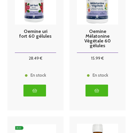
Oemine uri
Oemine
fort 60 gélules
Mélatonine
Végétale 60
gélules
28
.49
€
15
.99
€
En stock
En stock