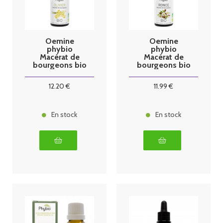
Oemine
Oemine
phybio
phybio
Macérat de
Macérat de
bourgeons bio
bourgeons bio
30 ml olivier
30 ml ronce
12
.20
€
11
.99
€
En stock
En stock