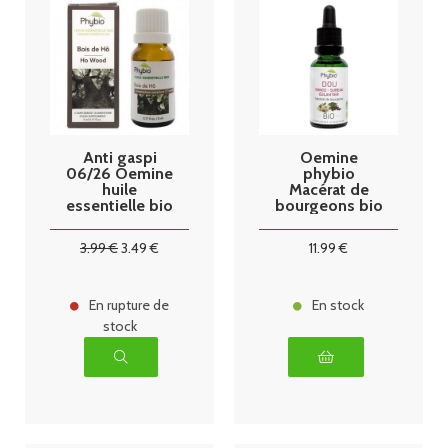
Anti gaspi
Oemine
06/26 Oemine
phybio
huile
Macérat de
essentielle bio
bourgeons bio
Bois de Hô
30 ml dou
5ml
3
.99
€
3
.49
€
11
.99
€
En rupture de
En stock
stock