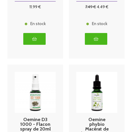
11
.99
€
7
.49
€
4
.49
€
En stock
En stock
Oemine D3
Oemine
1000 - Flacon
phybio
spray de 20ml
Macérat de