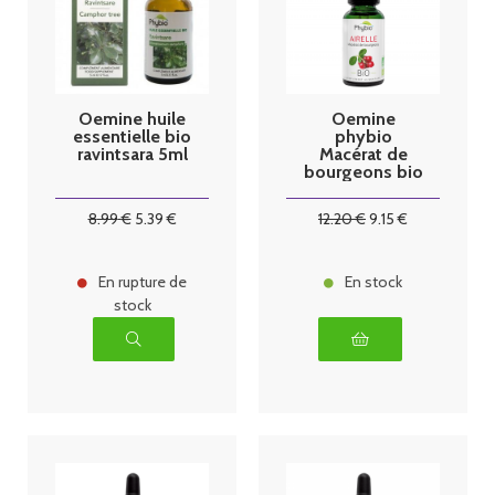
Oemine huile
Oemine
essentielle bio
phybio
ravintsara 5ml
Macérat de
bourgeons bio
30 ml Airelle
8
.99
€
5
.39
€
12
.20
€
9
.15
€
En rupture de
En stock
stock