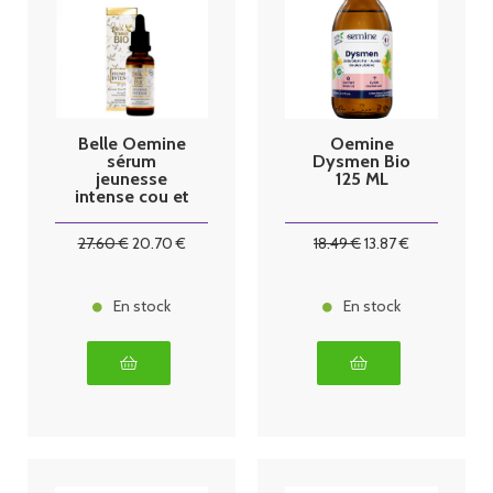
Belle Oemine
Oemine
sérum
Dysmen Bio
jeunesse
125 ML
intense cou et
décoletté
30ml
27
.60
€
20
.70
€
18
.49
€
13
.87
€
En stock
En stock