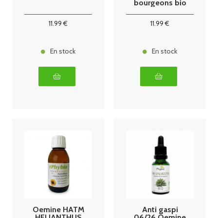
bourgeons bio
30 ml memo
11
.99
€
11
.99
€
En stock
En stock
Oemine HATM
Anti gaspi
HELIANTHUS
06/26 Oemine