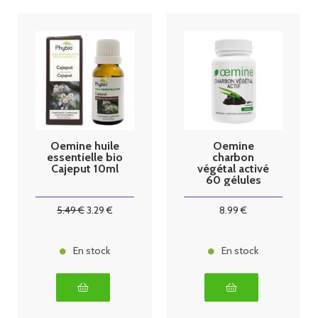
Oemine huile
Oemine
essentielle bio
charbon
Cajeput 10ml
végétal activé
60 gélules
5
.49
€
3
.29
€
8
.99
€
En stock
En stock