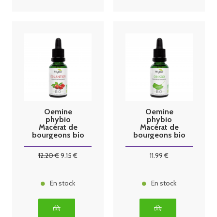
Oemine
Oemine
phybio
phybio
Macérat de
Macérat de
bourgeons bio
bourgeons bio
30 ml églantier
30 ml ginkgo
12
.20
€
9
.15
€
11
.99
€
En stock
En stock