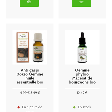
Anti gaspi
Oemine
06/26 Oemine
phybio
huile
Macérat de
essentielle bio
bourgeons bio
petitgrain
30 ml Arthro
bigaradier
4
.99
€
3
.49
€
12
.49
€
10ml
En rupture de
En stock