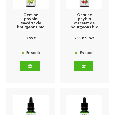
Oemine
Oemine
phybio
phybio
Macérat de
Macérat de
bourgeons bio
bourgeons bio
30 ml figuier
30 ml gyne
12
.99
€
12
.99
€
9
.74
€
En stock
En stock