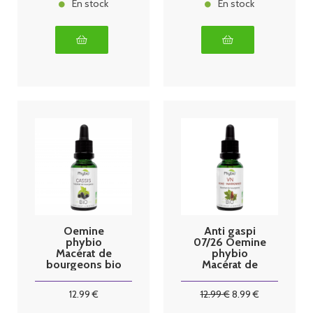
En stock
En stock
Oemine
Anti gaspi
phybio
07/26 Oemine
Macérat de
phybio
bourgeons bio
Macérat de
30 ml cassis
bourgeons bio
30 ml VN
12
.99
€
12
.99
€
8
.99
€