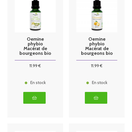
Oemine
Oemine
phybio
phybio
Macérat de
Macérat de
bourgeons bio
bourgeons bio
30 ml Tens
30 ml
citronnier
11
.99
€
11
.99
€
En stock
En stock