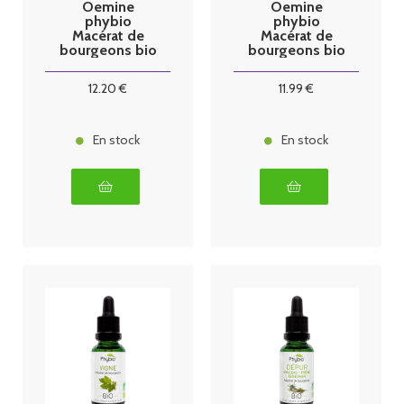
Oemine
Oemine
phybio
phybio
Macérat de
Macérat de
bourgeons bio
bourgeons bio
30 ml Som
30 ml Aulne
glutineux
12
.20
€
11
.99
€
En stock
En stock