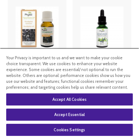
Oemine huile
Oemine
Your Privacy is important to us and we want to make your cookie
essentielle bio
phybio
choice transparent. We use cookies to enhance your website
Eucalyptus
Macérat de
experience. Some cookies are essential/ not optional to run the
Globulus 10ml
bourgeons bio
website. Others are optional: performance cookies show us how you
30 ml
genévrier
use our website and features; functional cookies remember your
3
.99
€
2
.39
€
12
.20
€
preferences; and targeting cookies help us share relevant content.
Accept All Cookies
En stock
En stock
Accept Essential
Cookies Settings