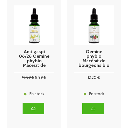
Anti gaspi
Oemine
06/26 Oemine
phybio
phybio
Macérat de
Macérat de
bourgeons bio
bourgeons bio
30 ml coli
30 ml tilleul
12
.99
€
8
.99
€
12
.20
€
En stock
En stock