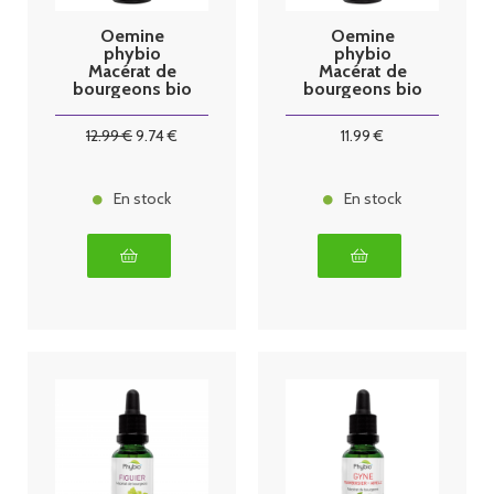
Oemine
Oemine
phybio
phybio
Macérat de
Macérat de
bourgeons bio
bourgeons bio
30 ml vigne
30 ml dépur
12
.99
€
9
.74
€
11
.99
€
En stock
En stock