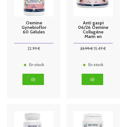
Oemine
Anti gaspi
Gynebioflor
06/26 Oemine
60 Gélules
Collagène
Marin en
poudre 150g
22
.99
€
23
.99
€
15
.49
€
En stock
En stock