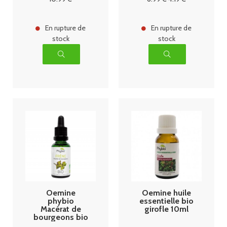
En rupture de
En rupture de
stock
stock
Oemine
Oemine huile
phybio
essentielle bio
Macérat de
girofle 10ml
bourgeons bio
30 ml frene