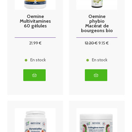
Oemine
Oemine
Multivitamines
phybio
60 gélules
Macérat de
bourgeons bio
30 ml
Aubépine
21
.99
€
12
.20
€
9
.15
€
En stock
En stock