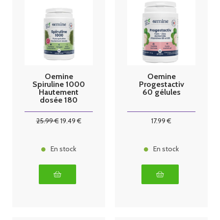
Oemine
Oemine
Spiruline 1000
Progestactiv
Hautement
60 gélules
dosée 180
comprimés
25
.99
€
19
.49
€
17
.99
€
En stock
En stock