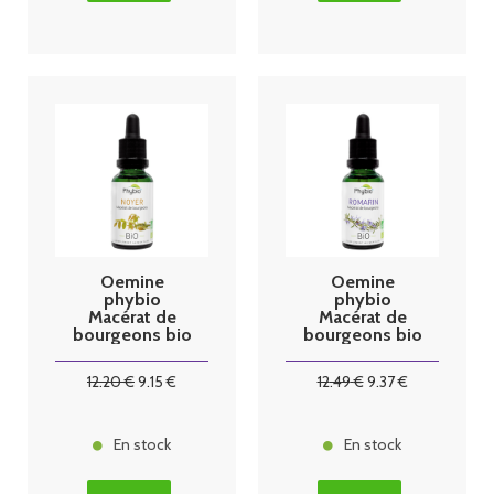
Oemine
Oemine
phybio
phybio
Macérat de
Macérat de
bourgeons bio
bourgeons bio
30 ml noyer
30 ml romarin
12
.20
€
9
.15
€
12
.49
€
9
.37
€
En stock
En stock