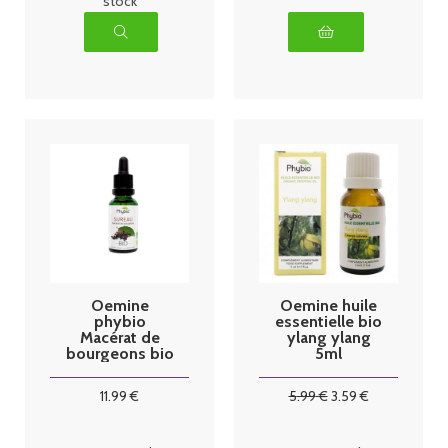
stock
Oemine
Oemine huile
phybio
essentielle bio
Macérat de
ylang ylang
bourgeons bio
5ml
30 ml sureau
11
.99
€
5
.99
€
3
.59
€