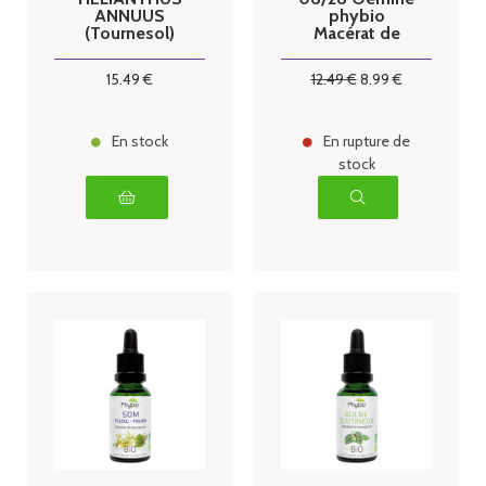
ANNUUS
phybio
(Tournesol)
Macérat de
bio 125ml
bourgeons bio
30 ml pin
15
.49
€
12
.49
€
8
.99
€
sylvestre
En stock
En rupture de
stock