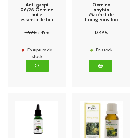
Anti gaspi
Oemine
06/26 Oemine
phybio
huile
Macérat de
essentielle bio
bourgeons bio
petitgrain
30 ml Arthro
bigaradier
4
.99
€
3
.49
€
12
.49
€
10ml
En rupture de
En stock
stock