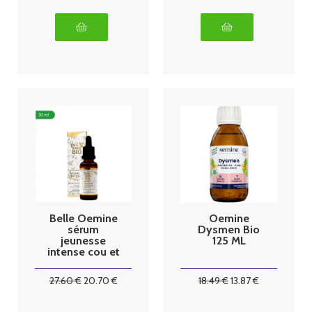
Belle Oemine
Oemine
sérum
Dysmen Bio
jeunesse
125 ML
intense cou et
décoletté
30ml
27
.60
€
20
.70
€
18
.49
€
13
.87
€