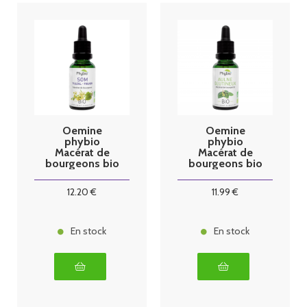
Oemine
Oemine
phybio
phybio
Macérat de
Macérat de
bourgeons bio
bourgeons bio
30 ml Som
30 ml Aulne
glutineux
12
.20
€
11
.99
€
En stock
En stock