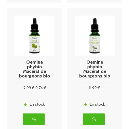
Oemine
Oemine
phybio
phybio
Macérat de
Macérat de
bourgeons bio
bourgeons bio
30 ml vigne
30 ml dépur
12
.99
€
9
.74
€
11
.99
€
En stock
En stock