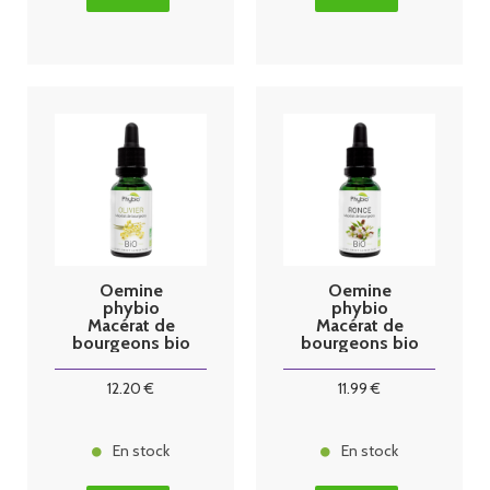
Oemine
Oemine
phybio
phybio
Macérat de
Macérat de
bourgeons bio
bourgeons bio
30 ml olivier
30 ml ronce
12
.20
€
11
.99
€
En stock
En stock