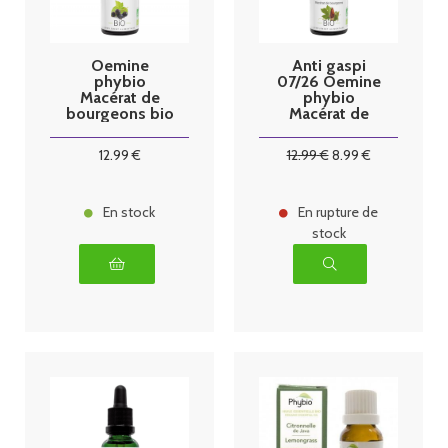
Oemine
Anti gaspi
phybio
07/26 Oemine
Macérat de
phybio
bourgeons bio
Macérat de
30 ml cassis
bourgeons bio
30 ml VN
12
.99
€
12
.99
€
8
.99
€
En stock
En rupture de
stock