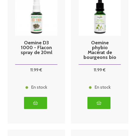
Oemine D3
Oemine
1000 - Flacon
phybio
spray de 20ml
Macérat de
bourgeons bio
30 ml memo
11
.99
€
11
.99
€
En stock
En stock