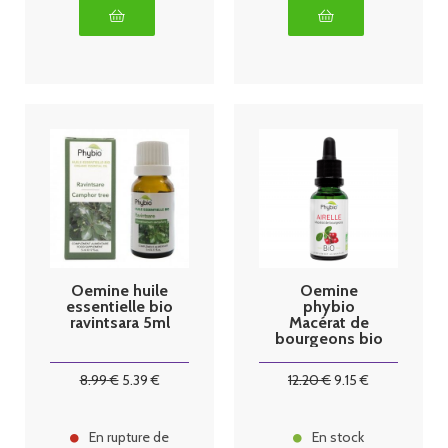
Oemine huile
Oemine
essentielle bio
phybio
ravintsara 5ml
Macérat de
bourgeons bio
30 ml Airelle
8
.99
€
5
.39
€
12
.20
€
9
.15
€
En rupture de
En stock