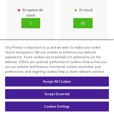
En rupture de
En stock
stock
Your Privacy is important to us and we want to make your cookie
choice transparent. We use cookies to enhance your website
experience. Some cookies are essential/ not optional to run the
website. Others are optional: performance cookies show us how you
use our website and features; functional cookies remember your
preferences; and targeting cookies help us share relevant content.
Accept All Cookies
Oemine huile
Oemine
Accept Essential
essentielle bio
phybio
Eucalyptus
Macérat de
Globulus 10ml
bourgeons bio
Cookies Settings
30 ml
genévrier