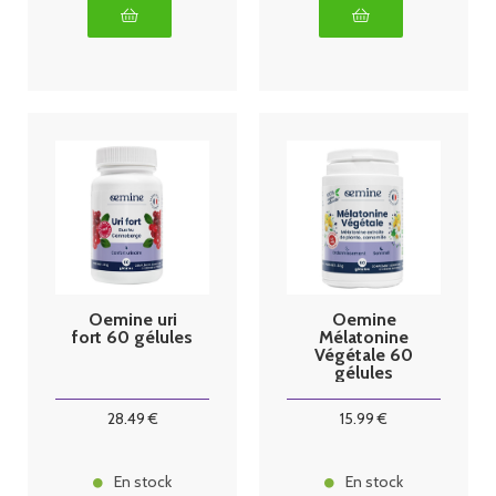
Oemine uri
Oemine
fort 60 gélules
Mélatonine
Végétale 60
gélules
28
.49
€
15
.99
€
En stock
En stock