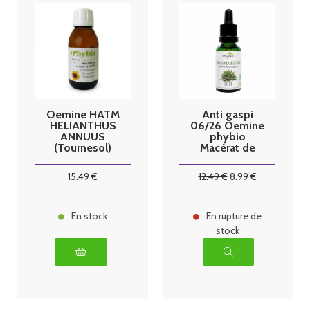
Oemine HATM
Anti gaspi
HELIANTHUS
06/26 Oemine
ANNUUS
phybio
(Tournesol)
Macérat de
bio 125ml
bourgeons bio
30 ml pin
15
.49
€
12
.49
€
8
.99
€
sylvestre
En stock
En rupture de
stock