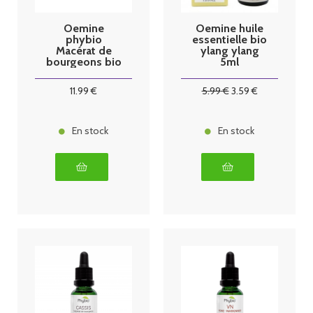
Oemine
Oemine huile
phybio
essentielle bio
Macérat de
ylang ylang
bourgeons bio
5ml
30 ml sureau
11
.99
€
5
.99
€
3
.59
€
En stock
En stock