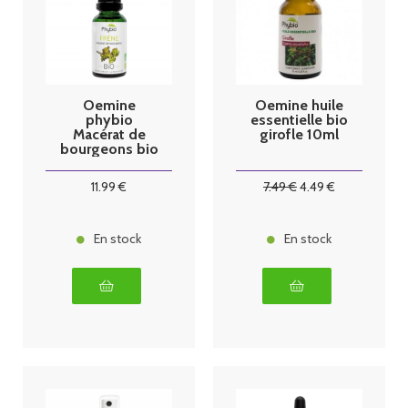
Oemine
Oemine huile
phybio
essentielle bio
Macérat de
girofle 10ml
bourgeons bio
30 ml frene
11
.99
€
7
.49
€
4
.49
€
En stock
En stock