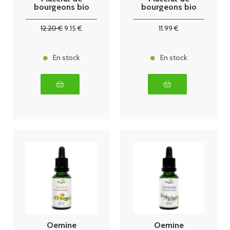
bourgeons bio
bourgeons bio
30 ml églantier
30 ml ginkgo
12
.20
€
9
.15
€
11
.99
€
En stock
En stock
Oemine
Oemine