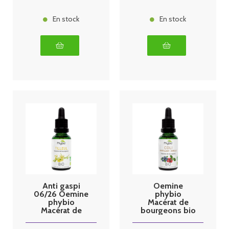
En stock
En stock
Anti gaspi
Oemine
06/26 Oemine
phybio
phybio
Macérat de
Macérat de
bourgeons bio
bourgeons bio
30 ml coli
30 ml tilleul