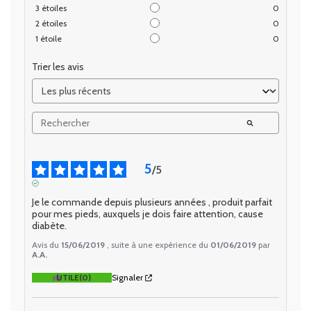
3
étoiles
0
2
étoiles
0
1
étoile
0
Trier les avis
5
/
5
AVIS VÉRIFIÉ
Je le commande depuis plusieurs années , produit parfait 
pour mes pieds, auxquels je dois faire attention, cause 
diabète.
Avis du
15/06/2019
, suite à une expérience du
01/06/2019
par
A.A.
UTILE
(0)
Signaler