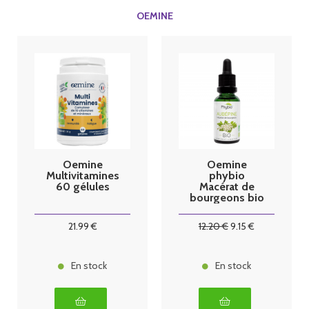
OEMINE
Oemine
Oemine
Multivitamines
phybio
60 gélules
Macérat de
bourgeons bio
30 ml
Aubépine
21
.99
€
12
.20
€
9
.15
€
En stock
En stock