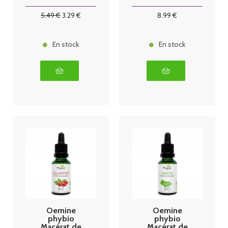
5
.49
€
3
.29
€
8
.99
€
En stock
En stock
Oemine
Oemine
phybio
phybio
Macérat de
Macérat de