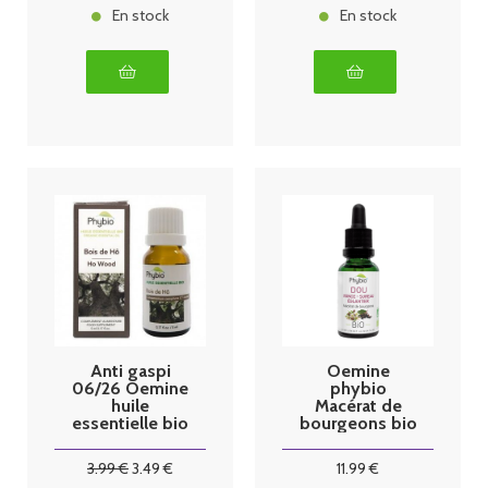
En stock
En stock
Anti gaspi
Oemine
06/26 Oemine
phybio
huile
Macérat de
essentielle bio
bourgeons bio
Bois de Hô
30 ml dou
5ml
3
.99
€
3
.49
€
11
.99
€