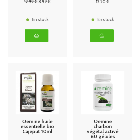
12
.99
€
8
.99
€
12
.20
€
En stock
En stock
Oemine huile
Oemine
essentielle bio
charbon
Cajeput 10ml
végétal activé
60 gélules