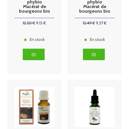
phybio
phybio
Macérat de
Macérat de
bourgeons bio
bourgeons bio
30 ml noyer
30 ml romarin
12
.20
€
9
.15
€
12
.49
€
9
.37
€
En stock
En stock