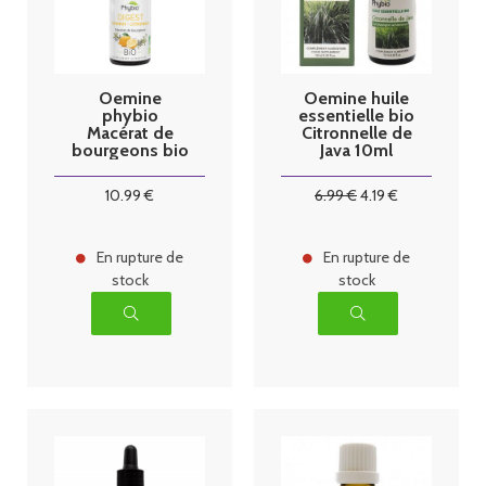
Oemine
Oemine huile
phybio
essentielle bio
Macérat de
Citronnelle de
bourgeons bio
Java 10ml
30 ml digest
10
.99
€
6
.99
€
4
.19
€
En rupture de
En rupture de
stock
stock