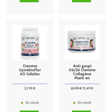
Oemine
Anti gaspi
Gynebioflor
06/26 Oemine
60 Gélules
Collagène
Marin en
poudre 150g
22
.99
€
23
.99
€
15
.49
€
En stock
En stock