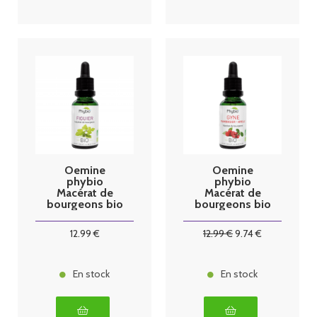
Oemine
Oemine
phybio
phybio
Macérat de
Macérat de
bourgeons bio
bourgeons bio
30 ml figuier
30 ml gyne
12
.99
€
12
.99
€
9
.74
€
En stock
En stock