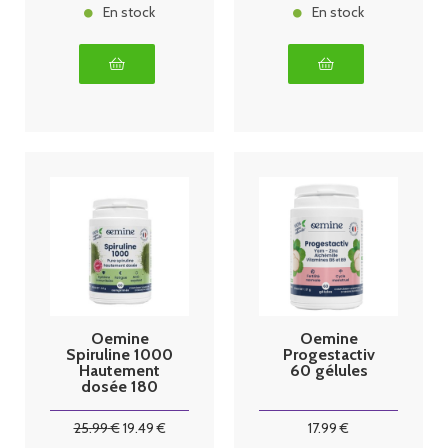
En stock
En stock
Oemine
Oemine
Spiruline 1000
Progestactiv
Hautement
60 gélules
dosée 180
comprimés
25
.99
€
19
.49
€
17
.99
€