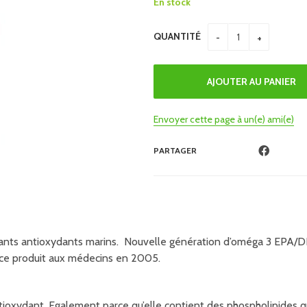
En stock
QUANTITÉ
Envoyer cette page à un(e) ami(e)
PARTAGER
ssants antioxydants marins. Nouvelle génération d’oméga 3 EPA/DH
é ce produit aux médecins en 2005.
tioxydant. Egalement parce qu’elle contient des phospholipides 