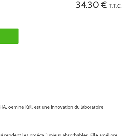
34
.30
€
T.T.C.
A. oemine Krill est une innovation du laboratoire
qui rendent les oméga 3 mieux absorbables. Elle améliore