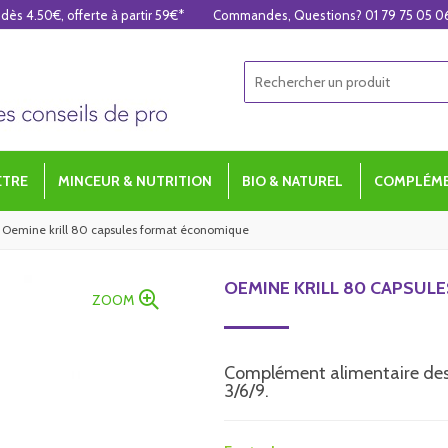
 dès 4.50€, offerte à partir 59€*
Commandes, Questions? 01 79 75 05 0
ÊTRE
MINCEUR & NUTRITION
BIO & NATUREL
COMPLÉME
Oemine krill 80 capsules format économique
OEMINE KRILL 80 CAPSU
ZOOM
Complément alimentaire des
3/6/9.