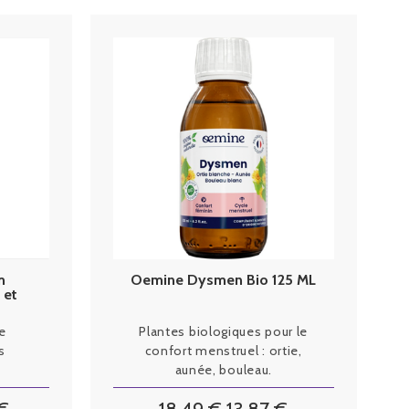
m
Oemine Dysmen Bio 125 ML
 et
le
Plantes biologiques pour le
s
confort menstruel : ortie,
aunée, bouleau.