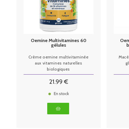
Oemine Multivitamines 60
Oem
gélules
b
Crème oemine multivitaminée
Macé
aux vitamines naturelles
g
biologiques
21
.99
€
En stock