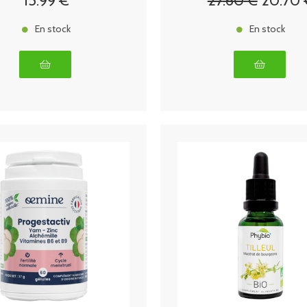
15
.99
€
27
.60
€
20
.70
En stock
En stock