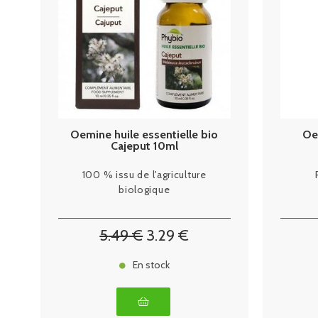
Oemine huile essentielle bio
Oe
Cajeput 10ml
100 % issu de l'agriculture
biologique
5
.49
€
3
.29
€
En stock