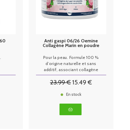
 60
Anti gaspi 06/26 Oemine
Collagène Marin en poudre
150g
.
Pour la peau. Formule 100 %
d’origine naturelle et sans
additif, associant collagène
marin, ashwagandha et cacao
23
.99
€
15
.49
€
biologiques.
En stock