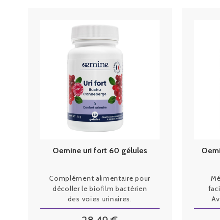
Oemine uri fort 60 gélules
Oemi
Complément alimentaire pour
Mé
décoller le biofilm bactérien
fac
des voies urinaires.
Av
cont