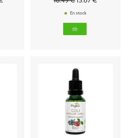
€
18
.49
€
13
.87
€
En stock