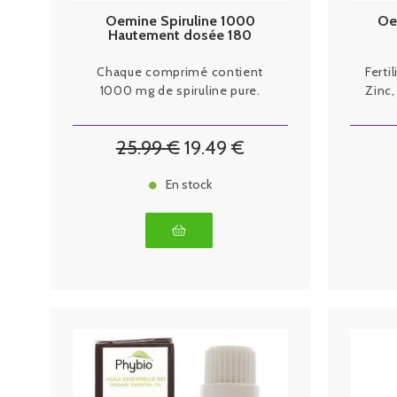
Oemine Spiruline 1000
Oe
Hautement dosée 180
comprimés
Chaque comprimé contient
Ferti
1000 mg de spiruline pure.
Zinc,
25
.99
€
19
.49
€
En stock