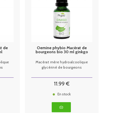
t de
Oemine phybio Macérat de
ml
bourgeons bio 30 ml ginkgo
lique
Macérat mère hydroalcoolique
ns
glycériné de bourgeons
11
.99
€
En stock