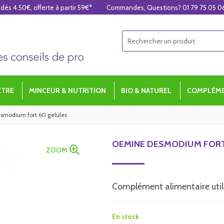
 dès 4.50€, offerte à partir 59€*
Commandes, Questions? 01 79 75 05 0
ÊTRE
MINCEUR & NUTRITION
BIO & NATUREL
COMPLÉME
smodium fort 60 gelules
OEMINE DESMODIUM FORT
ZOOM
Complément alimentaire utile
En stock