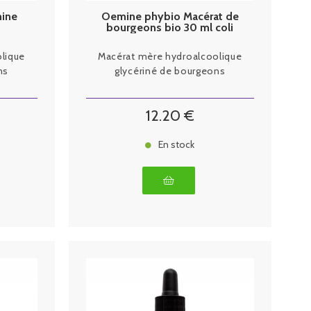
mine
Oemine phybio Macérat de
e
bourgeons bio 30 ml coli
lleul
lique
Macérat mère hydroalcoolique
ns
glycériné de bourgeons
12
.20
€
En stock