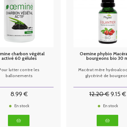
mine charbon végétal
Oemine phybio Macéra
activé 60 gélules
bourgeons bio 30 
églantier
Pour lutter contre les
Macérat mère hydroalcoo
ballonements
glycériné de bourgeo
8
.99
€
12
.20
€
9
.15
€
En stock
En stock