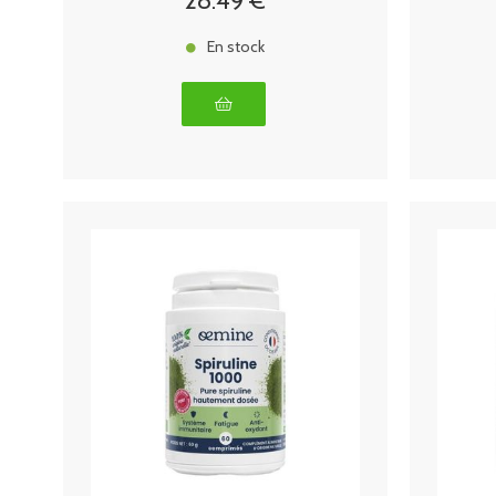
28
.49
€
En stock