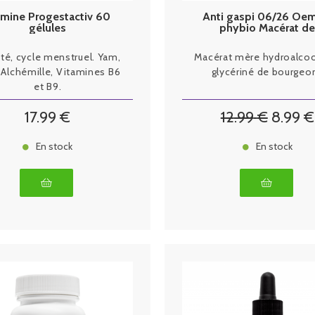
mine Progestactiv 60
Anti gaspi 06/26 Oe
gélules
phybio Macérat d
bourgeons bio 30 ml ti
lité, cycle menstruel. Yam,
Macérat mère hydroalcoo
 Alchémille, Vitamines B6
glycériné de bourgeo
et B9.
17
.99
€
12
.99
€
8
.99
€
En stock
En stock