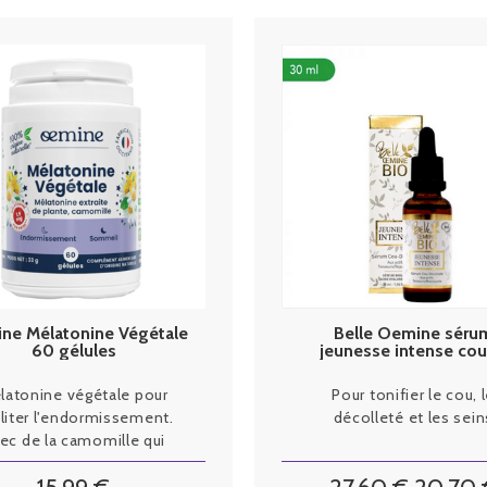
ne Mélatonine Végétale
Belle Oemine séru
60 gélules
jeunesse intense cou
décoletté 30ml
latonine végétale pour
Pour tonifier le cou, 
iliter l'endormissement.
décolleté et les sein
ec de la camomille qui
ribue à un sommeil sain.