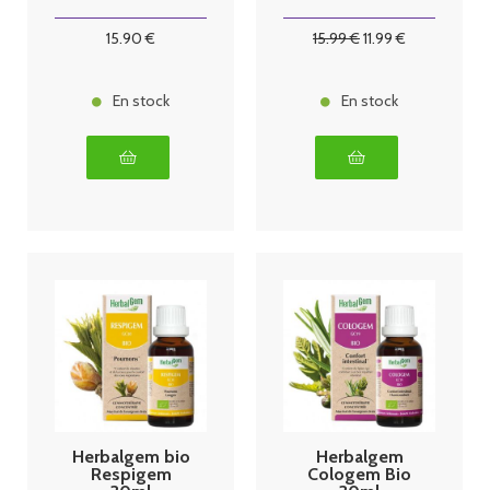
15
.90
€
15
.99
€
11
.99
€
En stock
En stock
Herbalgem bio
Herbalgem
Respigem
Cologem Bio