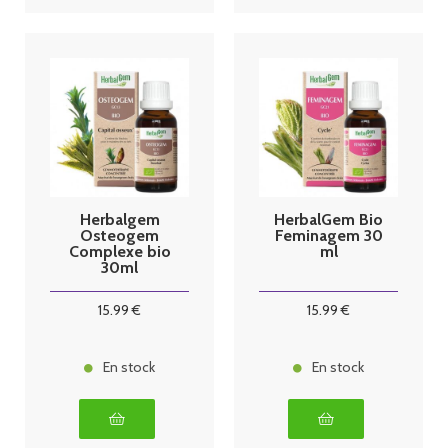
Herbalgem
HerbalGem Bio
Osteogem
Feminagem 30
Complexe bio
ml
30ml
15
.99
€
15
.99
€
En stock
En stock