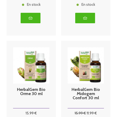
En stock
En stock
HerbalGem Bio
HerbalGem Bio
Orme 30 ml
Midogem
Confort 30 ml
15
.99
€
15
.99
€
11
.99
€