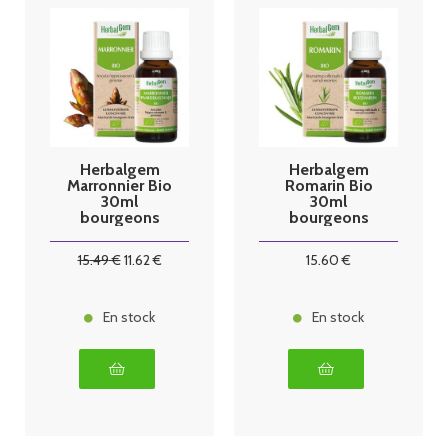
Herbalgem
Herbalgem
Marronnier Bio
Romarin Bio
30ml
30ml
bourgeons
bourgeons
15
.49
€
11
.62
€
15
.60
€
En stock
En stock