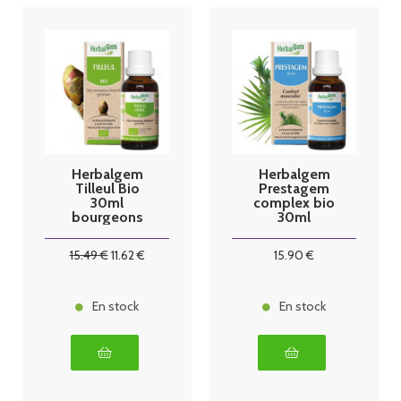
Herbalgem
Herbalgem
Tilleul Bio
Prestagem
30ml
complex bio
bourgeons
30ml
15
.49
€
11
.62
€
15
.90
€
En stock
En stock