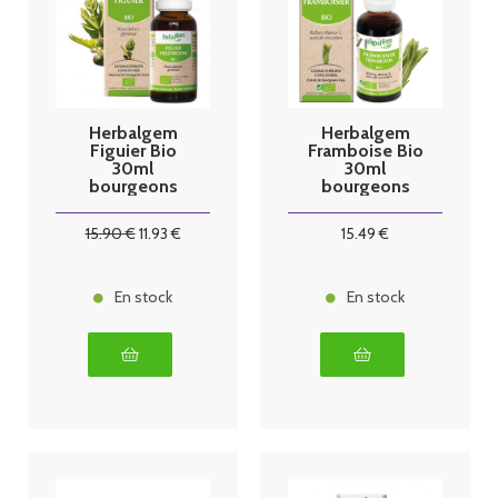
Herbalgem
Herbalgem
Figuier Bio
Framboise Bio
30ml
30ml
bourgeons
bourgeons
15
.90
€
11
.93
€
15
.49
€
En stock
En stock