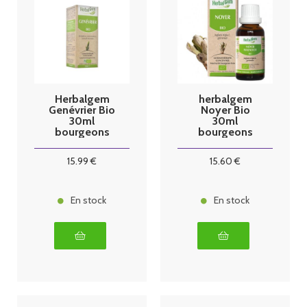
Herbalgem
herbalgem
Genévrier Bio
Noyer Bio
30ml
30ml
bourgeons
bourgeons
15
.99
€
15
.60
€
En stock
En stock