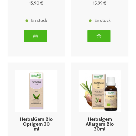
15
.90
€
15
.99
€
En stock
En stock
HerbalGem Bio
Herbalgem
Optigem 30
Allargem Bio
ml
30ml