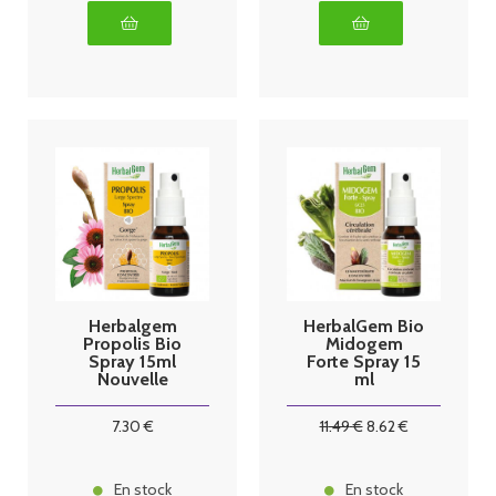
Herbalgem
HerbalGem Bio
Propolis Bio
Midogem
Spray 15ml
Forte Spray 15
Nouvelle
ml
formule
7
.30
€
11
.49
€
8
.62
€
En stock
En stock