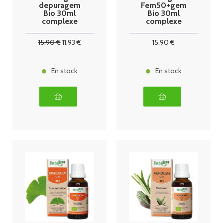
depuragem
Fem50+gem
Bio 30ml
Bio 30ml
complexe
complexe
dépuratif
ménopause
15
.90
€
11
.93
€
15
.90
€
En stock
En stock