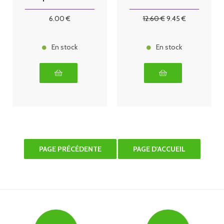
10 ml
6
.00
€
12
.60
€
9
.45
€
En stock
En stock