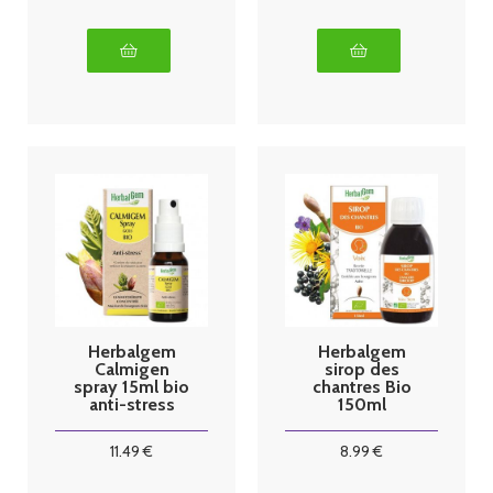
Herbalgem
Herbalgem
Calmigen
sirop des
spray 15ml bio
chantres Bio
anti-stress
150ml
11
.49
€
8
.99
€