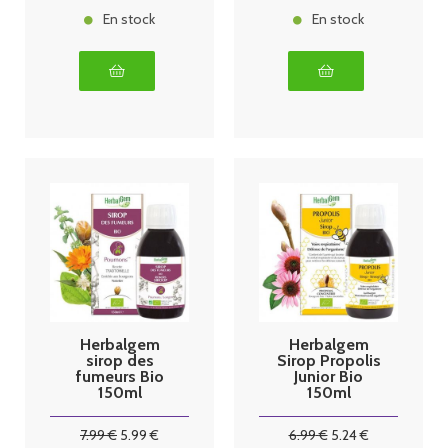
En stock
En stock
Herbalgem
Herbalgem
sirop des
Sirop Propolis
fumeurs Bio
Junior Bio
150ml
150ml
7
.99
€
5
.99
€
6
.99
€
5
.24
€