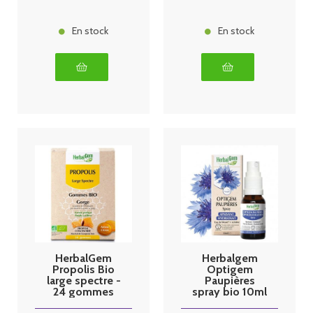
En stock
En stock
HerbalGem
Herbalgem
Propolis Bio
Optigem
large spectre -
Paupières
24 gommes
spray bio 10ml