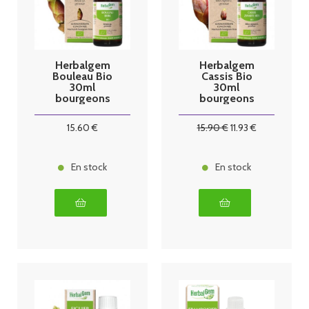
Herbalgem
Herbalgem
Bouleau Bio
Cassis Bio
30ml
30ml
bourgeons
bourgeons
15
.60
€
15
.90
€
11
.93
€
En stock
En stock