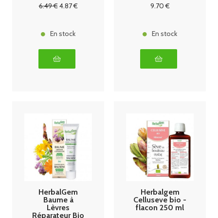
6
.49
€
4
.87
€
9
.70
€
En stock
En stock
HerbalGem
Herbalgem
Baume à
Celluseve bio -
Lèvres
flacon 250 ml
Réparateur Bio