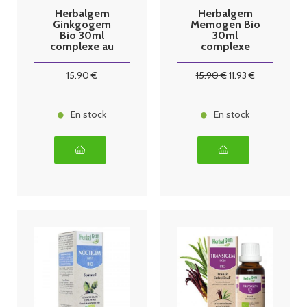
Herbalgem
Herbalgem
Ginkgogem
Memogen Bio
Bio 30ml
30ml
complexe au
complexe
ginkgo biloba
mémoire
15
.90
€
15
.90
€
11
.93
€
En stock
En stock