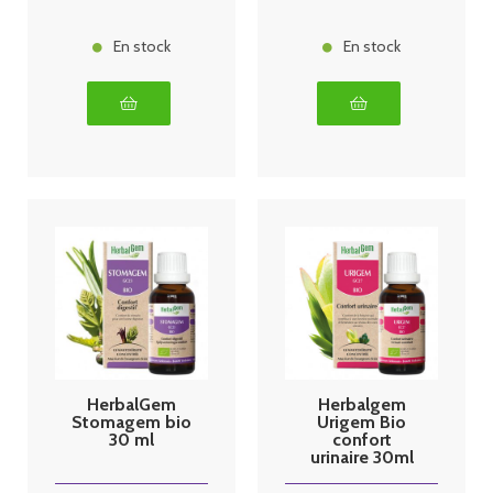
En stock
En stock
HerbalGem
Herbalgem
Stomagem bio
Urigem Bio
30 ml
confort
urinaire 30ml