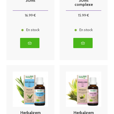
30ml
30ml
complexe
confort
intestinal
16
.99
€
15
.99
€
En stock
En stock
Herbalgem
Herbalgem