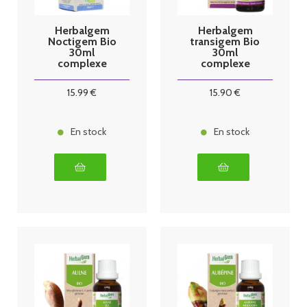
Herbalgem
Herbalgem
Noctigem Bio
transigem Bio
30ml
30ml
complexe
complexe
sommeil
transit
15
.99
€
15
.90
€
En stock
En stock