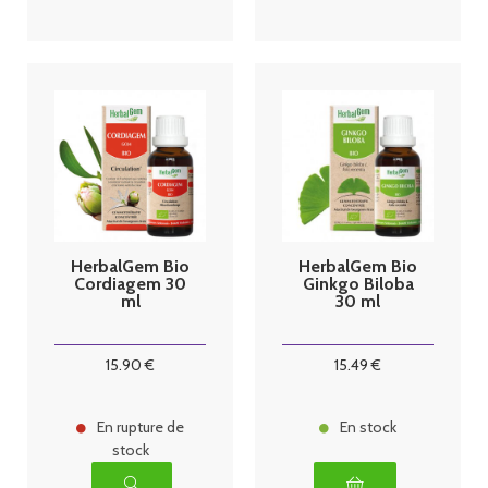
HerbalGem Bio
HerbalGem Bio
Cordiagem 30
Ginkgo Biloba
ml
30 ml
15
.90
€
15
.49
€
En rupture de
En stock
stock