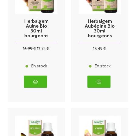
Herbalgem
Herbalgem
Aulne Bio
Aubépine Bio
30ml
30ml
bourgeons
bourgeons
16
.99
€
12
.74
€
15
.49
€
En stock
En stock