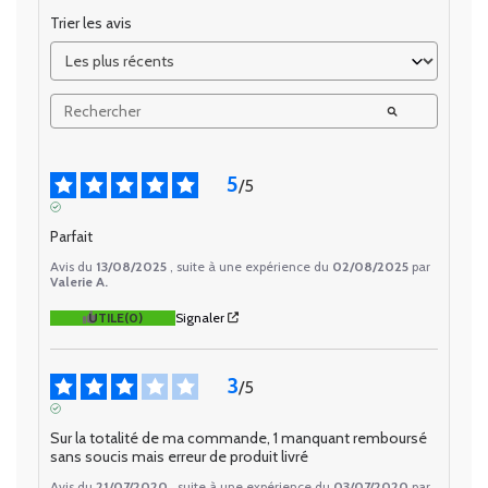
Trier les avis
5
/
5
AVIS VÉRIFIÉ
Parfait
Avis du
13/08/2025
, suite à une expérience du
02/08/2025
par
Valerie A.
UTILE
(0)
Signaler
3
/
5
AVIS VÉRIFIÉ
Sur la totalité de ma commande, 1 manquant remboursé 
sans soucis mais erreur de produit livré
Avis du
21/07/2020
, suite à une expérience du
03/07/2020
par