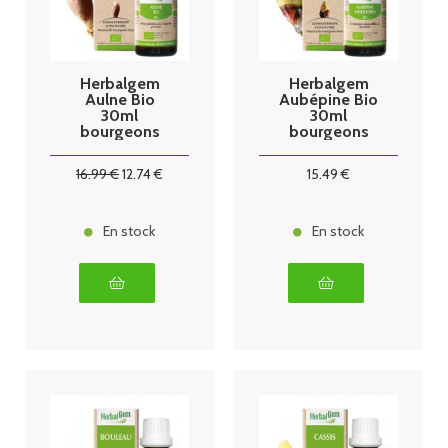
Herbalgem
Herbalgem
Aulne Bio
Aubépine Bio
30ml
30ml
bourgeons
bourgeons
16
.99
€
12
.74
€
15
.49
€
En stock
En stock