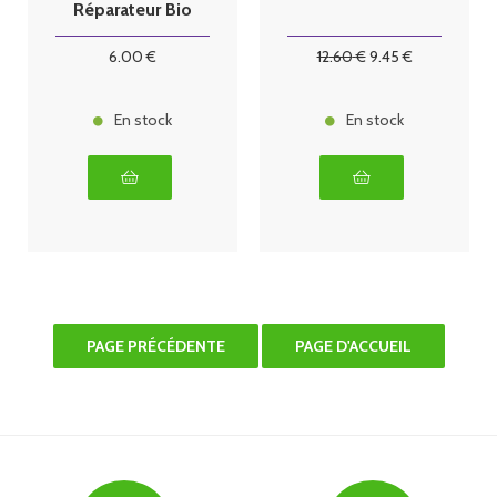
Réparateur Bio
10 ml
6
.00
€
12
.60
€
9
.45
€
En stock
En stock