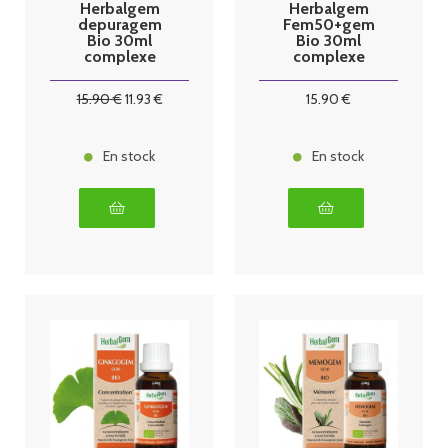
Herbalgem
Herbalgem
depuragem
Fem50+gem
Bio 30ml
Bio 30ml
complexe
complexe
dépuratif
ménopause
15
.90
€
11
.93
€
15
.90
€
En stock
En stock