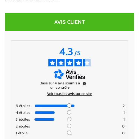
AVIS CLIENT
4.3
/
5
Basé sur
4
avis soumis à
un contrôle
Voir tous les avis sur ce site
5
étoiles
2
4
étoiles
1
3
étoiles
1
2
étoiles
0
1
étoile
0