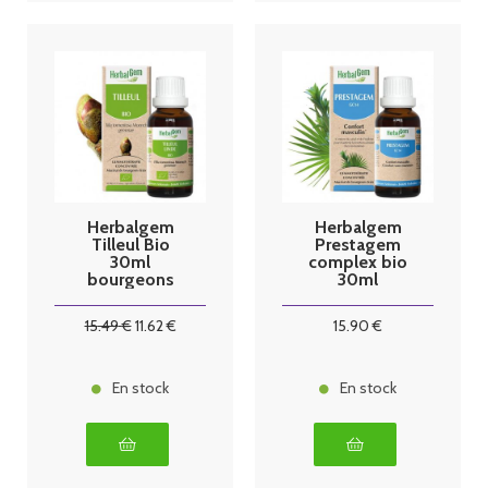
Herbalgem
Herbalgem
Tilleul Bio
Prestagem
30ml
complex bio
bourgeons
30ml
15
.49
€
11
.62
€
15
.90
€
En stock
En stock