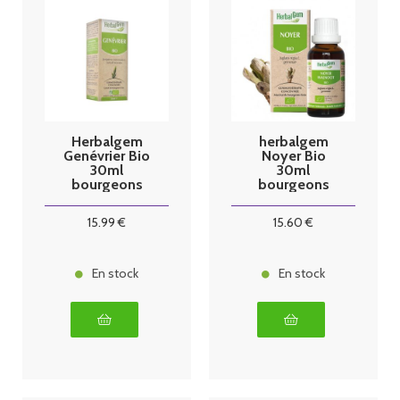
Herbalgem
herbalgem
Genévrier Bio
Noyer Bio
30ml
30ml
bourgeons
bourgeons
15
.99
€
15
.60
€
En stock
En stock