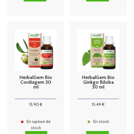
HerbalGem Bio
HerbalGem Bio
Cordiagem 30
Ginkgo Biloba
ml
30 ml
15
.90
€
15
.49
€
En rupture de
En stock
stock