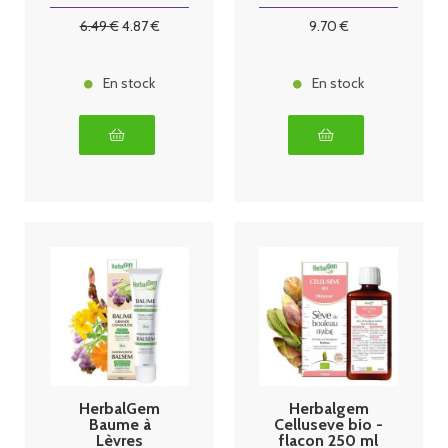
6
.49
€
4
.87
€
9
.70
€
En stock
En stock
HerbalGem
Herbalgem
Baume à
Celluseve bio -
Lèvres
flacon 250 ml