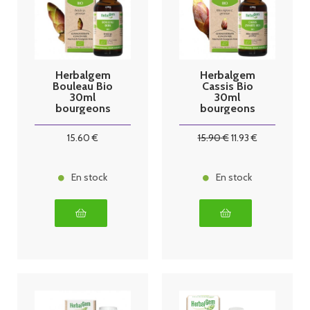
Herbalgem
Herbalgem
Bouleau Bio
Cassis Bio
30ml
30ml
bourgeons
bourgeons
15
.60
€
15
.90
€
11
.93
€
En stock
En stock