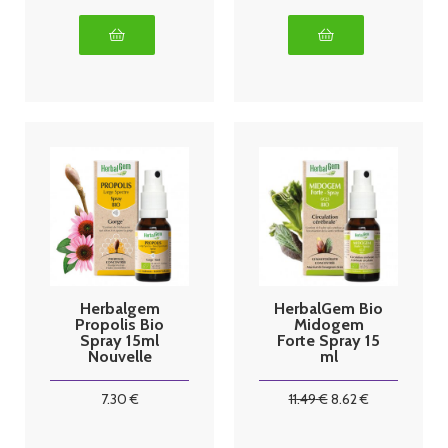
Herbalgem
HerbalGem Bio
Propolis Bio
Midogem
Spray 15ml
Forte Spray 15
Nouvelle
ml
formule
7
.30
€
11
.49
€
8
.62
€