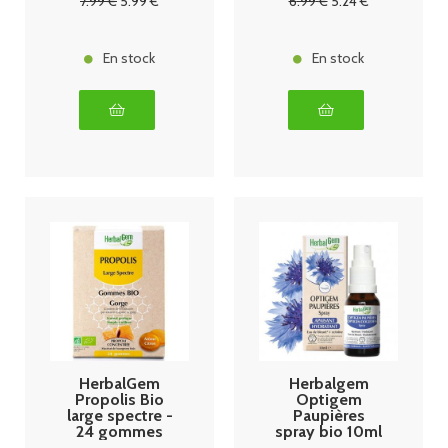
7
.99
€
5
.99
€
6
.99
€
5
.24
€
En stock
En stock
HerbalGem
Herbalgem
Propolis Bio
Optigem
large spectre -
Paupières
24 gommes
spray bio 10ml