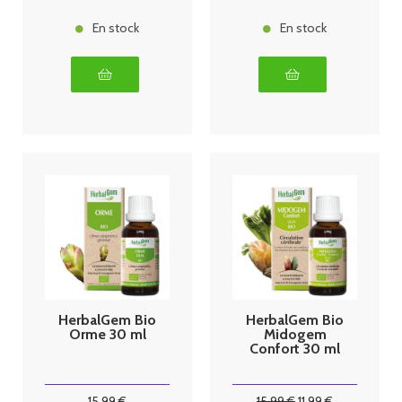
En stock
En stock
HerbalGem Bio
HerbalGem Bio
Orme 30 ml
Midogem
Confort 30 ml
15
.99
€
15
.99
€
11
.99
€