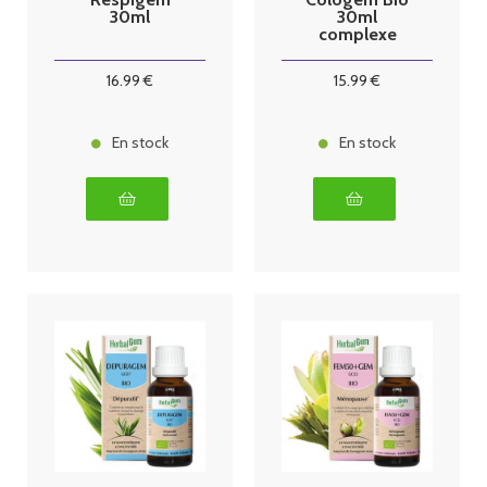
30ml
30ml
complexe
confort
intestinal
16
.99
€
15
.99
€
En stock
En stock