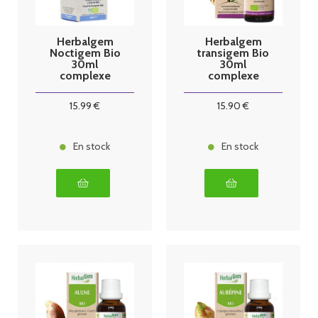
Herbalgem
Herbalgem
Noctigem Bio
transigem Bio
30ml
30ml
complexe
complexe
sommeil
transit
15
.99
€
15
.90
€
En stock
En stock