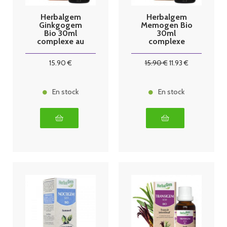
Herbalgem
Herbalgem
Ginkgogem
Memogen Bio
Bio 30ml
30ml
complexe au
complexe
ginkgo biloba
mémoire
15
.90
€
15
.90
€
11
.93
€
En stock
En stock