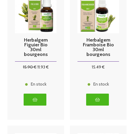
Herbalgem
Herbalgem
Figuier Bio
Framboise Bio
30ml
30ml
bourgeons
bourgeons
15
.90
€
11
.93
€
15
.49
€
En stock
En stock