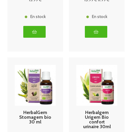
En stock
En stock
HerbalGem
Herbalgem
Stomagem bio
Urigem Bio
30 ml
confort
urinaire 30ml