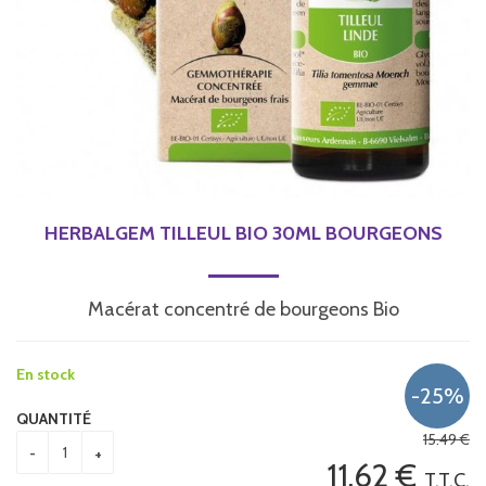
HERBALGEM TILLEUL BIO 30ML BOURGEONS
Macérat concentré de bourgeons Bio
En stock
QUANTITÉ
15
.49
€
11
.62
€
T.T.C.