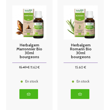
Herbalgem
Herbalgem
Marronnier Bio
Romarin Bio
30ml
30ml
bourgeons
bourgeons
15
.49
€
11
.62
€
15
.60
€
En stock
En stock