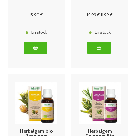
15
.90
€
15
.99
€
11
.99
€
En stock
En stock
Herbalgem bio
Herbalgem
Respigem
Cologem Bio