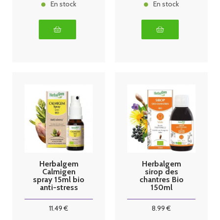
En stock
En stock
Herbalgem
Herbalgem
Calmigen
sirop des
spray 15ml bio
chantres Bio
anti-stress
150ml
11
.49
€
8
.99
€