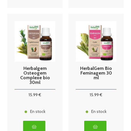
Herbalgem
HerbalGem Bio
Osteogem
Feminagem 30
Complexe bio
ml
30ml
15
.99
€
15
.99
€
En stock
En stock