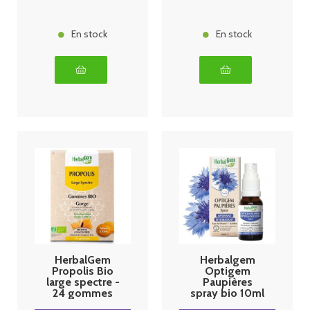
En stock
En stock
HerbalGem
Herbalgem
Propolis Bio
Optigem
large spectre -
Paupières
24 gommes
spray bio 10ml