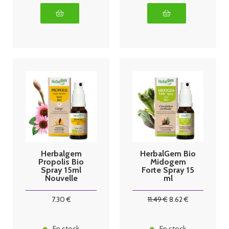
Herbalgem
HerbalGem Bio
Propolis Bio
Midogem
Spray 15ml
Forte Spray 15
Nouvelle
ml
formule
7
.30
€
11
.49
€
8
.62
€
En stock
En stock