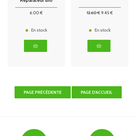
Réparateur Bio
10 ml
6
.00
€
12
.60
€
9
.45
€
En stock
En stock