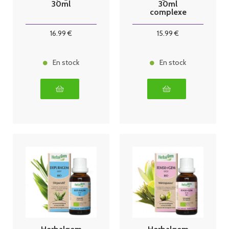
30ml
30ml
complexe
confort
intestinal
16
.99
€
15
.99
€
En stock
En stock