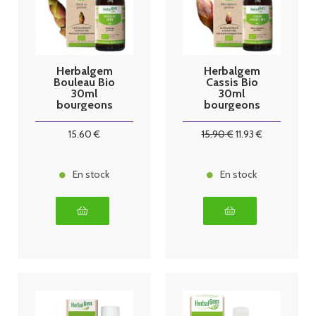
Herbalgem
Herbalgem
Bouleau Bio
Cassis Bio
30ml
30ml
bourgeons
bourgeons
15
.60
€
15
.90
€
11
.93
€
En stock
En stock