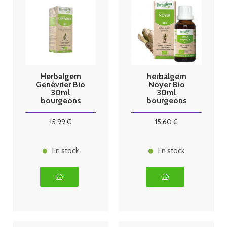
Herbalgem
herbalgem
Genévrier Bio
Noyer Bio
30ml
30ml
bourgeons
bourgeons
15
.99
€
15
.60
€
En stock
En stock