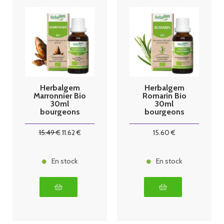
Herbalgem
Herbalgem
Marronnier Bio
Romarin Bio
30ml
30ml
bourgeons
bourgeons
15
.49
€
11
.62
€
15
.60
€
En stock
En stock