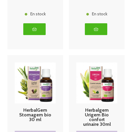
En stock
En stock
HerbalGem
Herbalgem
Stomagem bio
Urigem Bio
30 ml
confort
urinaire 30ml