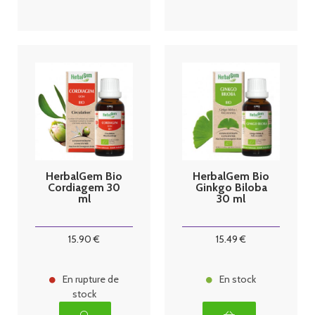
HerbalGem Bio
HerbalGem Bio
Cordiagem 30
Ginkgo Biloba
ml
30 ml
15
.90
€
15
.49
€
En rupture de
En stock
stock