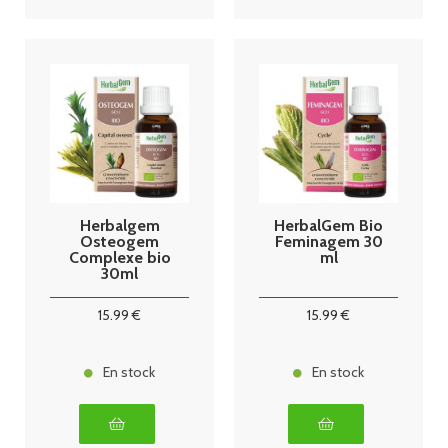
Herbalgem
HerbalGem Bio
Osteogem
Feminagem 30
Complexe bio
ml
30ml
15
.99
€
15
.99
€
En stock
En stock