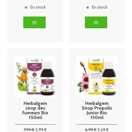
En stock
En stock
Herbalgem
Herbalgem
sirop des
Sirop Propolis
fumeurs Bio
Junior Bio
150ml
150ml
7
.99
€
5
.99
€
6
.99
€
5
.24
€