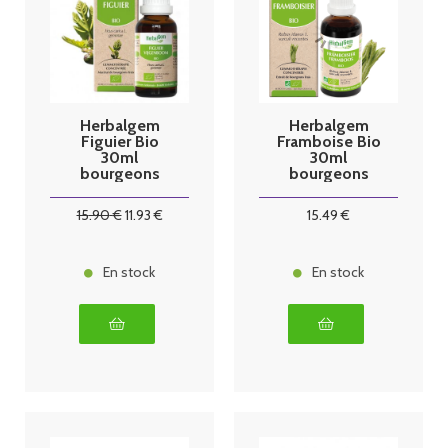
Herbalgem
Herbalgem
Figuier Bio
Framboise Bio
30ml
30ml
bourgeons
bourgeons
15
.90
€
11
.93
€
15
.49
€
En stock
En stock