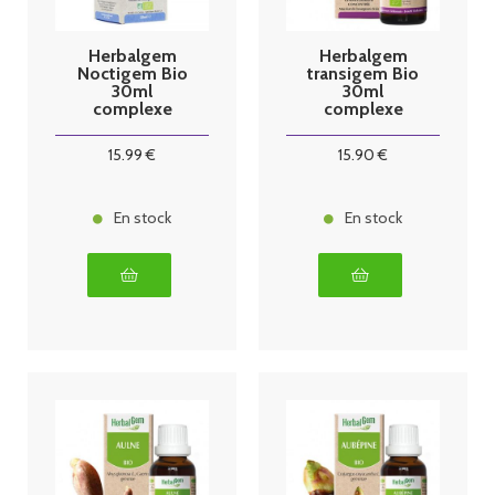
Herbalgem
Herbalgem
Noctigem Bio
transigem Bio
30ml
30ml
complexe
complexe
sommeil
transit
15
.99
€
15
.90
€
En stock
En stock