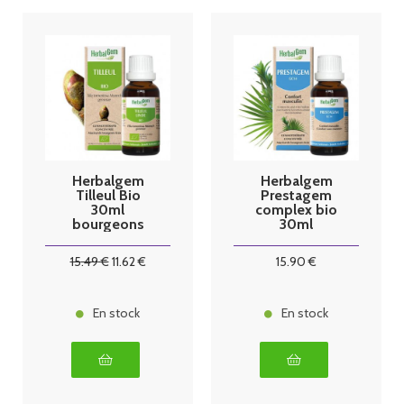
Herbalgem
Herbalgem
Tilleul Bio
Prestagem
30ml
complex bio
bourgeons
30ml
15
.49
€
11
.62
€
15
.90
€
En stock
En stock