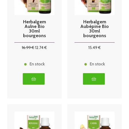
Herbalgem
Herbalgem
Aulne Bio
Aubépine Bio
30ml
30ml
bourgeons
bourgeons
16
.99
€
12
.74
€
15
.49
€
En stock
En stock