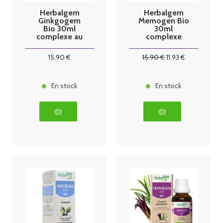
Herbalgem
Herbalgem
Ginkgogem
Memogen Bio
Bio 30ml
30ml
complexe au
complexe
ginkgo biloba
mémoire
15
.90
€
15
.90
€
11
.93
€
En stock
En stock