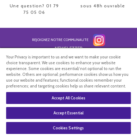
Une question? 01 79
sous 48h ouvrable
75 05 06
REJOIGNEZ NOTRE COMMUNAUTE
NEWSLETTER
Your Privacy is important to us and we want to make your cookie
choice transparent. We use cookies to enhance your website
experience. Some cookies are essential/ not optional to run the
website. Others are optional: performance cookies show us how you
Vous affirmez avoir pris connaissance de notre
politique de
use our website and features; functional cookies remember your
confidentialité
. Vous disposez d'un droit d'accès, de rectification et
preferences; and targeting cookies help us share relevant content.
d'opposition.
Accept All Cookies
Contacter le service client
Accept Essential
Informations livraison
Cookies Settings
Paiements acceptés