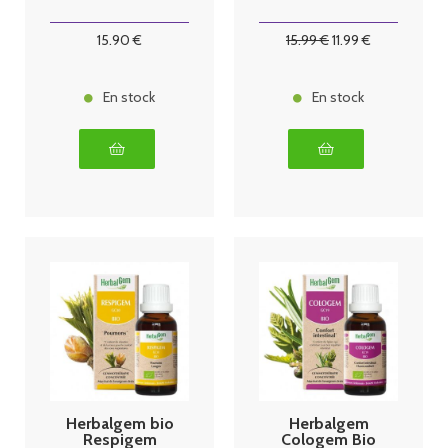
15
.90
€
15
.99
€
11
.99
€
En stock
En stock
Herbalgem bio
Herbalgem
Respigem
Cologem Bio