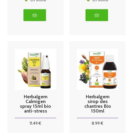
Herbalgem
Herbalgem
Calmigen
sirop des
spray 15ml bio
chantres Bio
anti-stress
150ml
11
.49
€
8
.99
€