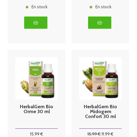
En stock
En stock
HerbalGem Bio
HerbalGem Bio
Orme 30 ml
Midogem
Confort 30 ml
15
.99
€
15
.99
€
11
.99
€