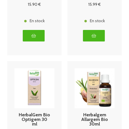
15
.90
€
15
.99
€
En stock
En stock
HerbalGem Bio
Herbalgem
Optigem 30
Allargem Bio
ml
30ml