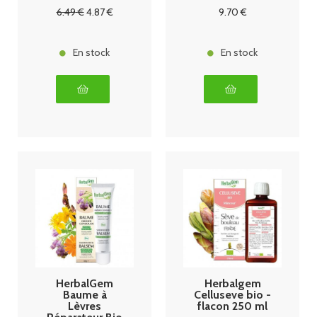
6
.49
€
4
.87
€
9
.70
€
En stock
En stock
HerbalGem
Herbalgem
Baume à
Celluseve bio -
Lèvres
flacon 250 ml