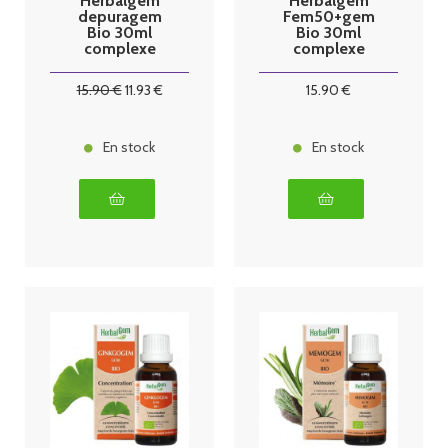
Herbalgem
Herbalgem
depuragem
Fem50+gem
Bio 30ml
Bio 30ml
complexe
complexe
dépuratif
ménopause
15
.90
€
11
.93
€
15
.90
€
En stock
En stock