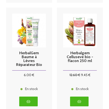
HerbalGem
Herbalgem
Baume à
Celluseve bio -
Lèvres
flacon 250 ml
Réparateur Bio
10 ml
6
.00
€
12
.60
€
9
.45
€
En stock
En stock