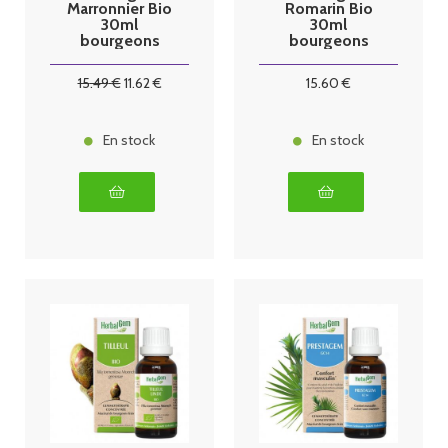
Marronnier Bio
Romarin Bio
30ml
30ml
bourgeons
bourgeons
15
.49
€
11
.62
€
15
.60
€
En stock
En stock