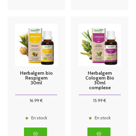
Herbalgem bio
Herbalgem
Respigem
Cologem Bio
30ml
30ml
complexe
confort
intestinal
16
.99
€
15
.99
€
En stock
En stock