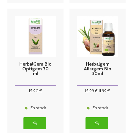
HerbalGem Bio
Herbalgem
Optigem 30
Allargem Bio
ml
30ml
15
.90
€
15
.99
€
11
.99
€
En stock
En stock