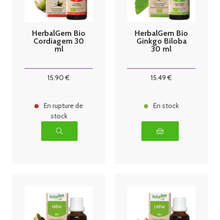
HerbalGem Bio
HerbalGem Bio
Cordiagem 30
Ginkgo Biloba
ml
30 ml
15
.90
€
15
.49
€
En rupture de
En stock
stock