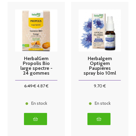
HerbalGem
Herbalgem
Propolis Bio
Optigem
large spectre -
Paupières
24 gommes
spray bio 10ml
6
.49
€
4
.87
€
9
.70
€
En stock
En stock