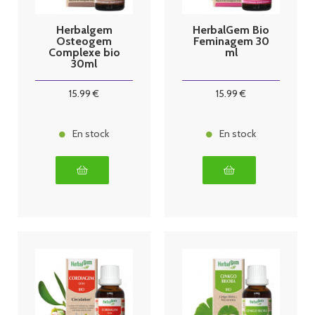
Herbalgem
HerbalGem Bio
Osteogem
Feminagem 30
Complexe bio
ml
30ml
15
.99
€
15
.99
€
En stock
En stock