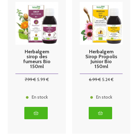
Herbalgem
Herbalgem
sirop des
Sirop Propolis
fumeurs Bio
Junior Bio
150ml
150ml
7
.99
€
5
.99
€
6
.99
€
5
.24
€
En stock
En stock