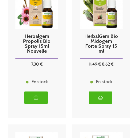
Herbalgem
HerbalGem Bio
Propolis Bio
Midogem
Spray 15ml
Forte Spray 15
Nouvelle
ml
formule
7
.30
€
11
.49
€
8
.62
€
En stock
En stock