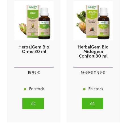
HerbalGem Bio
HerbalGem Bio
Orme 30 ml
Midogem
Confort 30 ml
15
.99
€
15
.99
€
11
.99
€
En stock
En stock