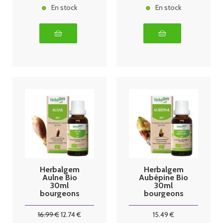
En stock
En stock
Herbalgem
Herbalgem
Aulne Bio
Aubépine Bio
30ml
30ml
bourgeons
bourgeons
16
.99
€
12
.74
€
15
.49
€