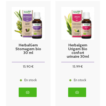
HerbalGem
Herbalgem
Stomagem bio
Urigem Bio
30 ml
confort
urinaire 30ml
15
.90
€
15
.99
€
En stock
En stock