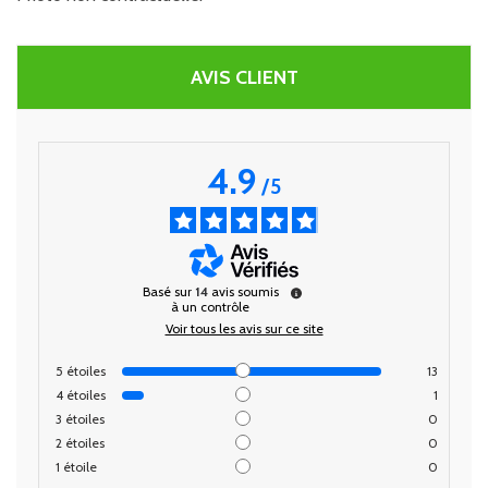
AVIS CLIENT
4.9
/
5
Basé sur
14
avis soumis
à un contrôle
Voir tous les avis sur ce site
5
étoiles
13
4
étoiles
1
3
étoiles
0
2
étoiles
0
1
étoile
0