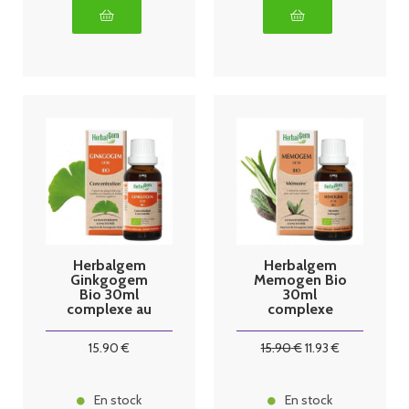
Herbalgem
Herbalgem
Ginkgogem
Memogen Bio
Bio 30ml
30ml
complexe au
complexe
ginkgo biloba
mémoire
15
.90
€
15
.90
€
11
.93
€
En stock
En stock