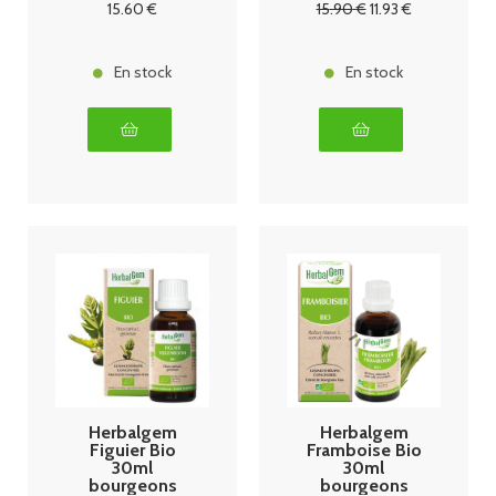
15
.60
€
15
.90
€
11
.93
€
En stock
En stock
Herbalgem
Herbalgem
Figuier Bio
Framboise Bio
30ml
30ml
bourgeons
bourgeons