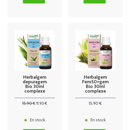
Herbalgem
Herbalgem
depuragem
Fem50+gem
Bio 30ml
Bio 30ml
complexe
complexe
dépuratif
ménopause
15
.90
€
11
.93
€
15
.90
€
En stock
En stock