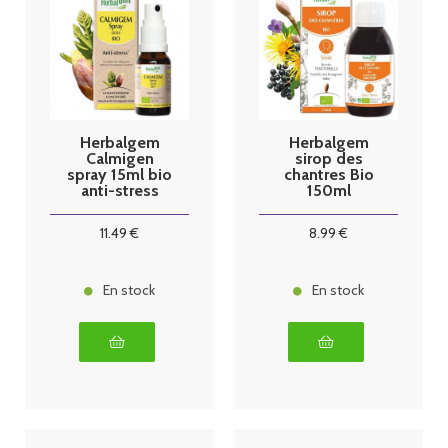
Herbalgem
Herbalgem
Calmigen
sirop des
spray 15ml bio
chantres Bio
anti-stress
150ml
11
.49
€
8
.99
€
En stock
En stock