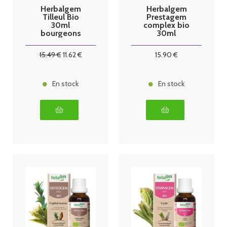
Herbalgem
Herbalgem
Tilleul Bio
Prestagem
30ml
complex bio
bourgeons
30ml
15
.49
€
11
.62
€
15
.90
€
En stock
En stock