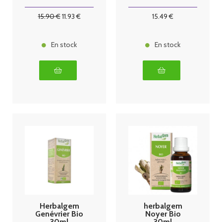
15
.90
€
11
.93
€
15
.49
€
En stock
En stock
Herbalgem
herbalgem
Genévrier Bio
Noyer Bio
30ml
30ml