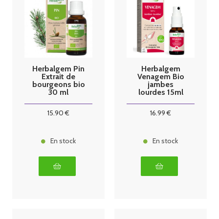
Herbalgem Pin
Herbalgem
Extrait de
Venagem Bio
bourgeons bio
jambes
30 ml
lourdes 15ml
15
.90
€
16
.99
€
En stock
En stock