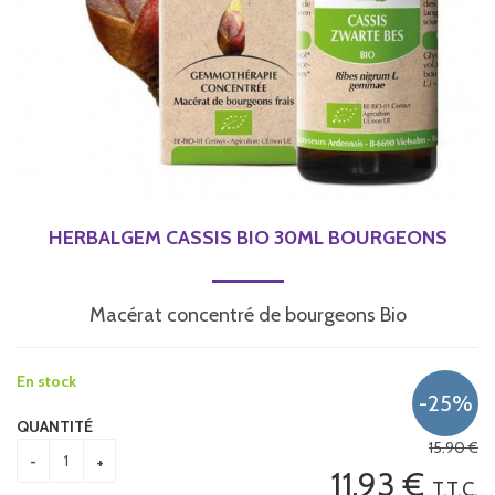
HERBALGEM CASSIS BIO 30ML BOURGEONS
Macérat concentré de bourgeons Bio
En stock
QUANTITÉ
15
.90
€
11
.93
€
T.T.C.