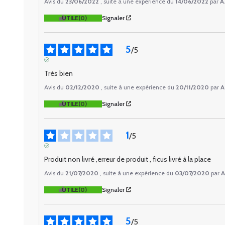
Avis du
23/06/2022
, suite à une expérience du
14/06/2022
par
A
UTILE
(0)
Signaler
5
/
5
AVIS VÉRIFIÉ
Très bien
Avis du
02/12/2020
, suite à une expérience du
20/11/2020
par
A
UTILE
(0)
Signaler
1
/
5
AVIS VÉRIFIÉ
Produit non livré ,erreur de produit , ficus livré à la place
Avis du
21/07/2020
, suite à une expérience du
03/07/2020
par
A
UTILE
(0)
Signaler
5
/
5