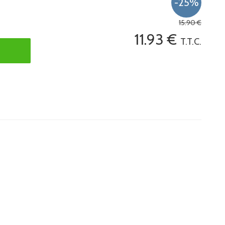
15
.90
€
11
.93
€
T.T.C.