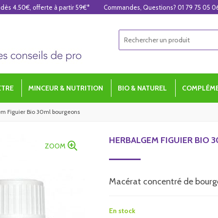
 dès 4.50€, offerte à partir 59€*
Commandes, Questions? 01 79 75 05 0
ÊTRE
MINCEUR & NUTRITION
BIO & NATUREL
COMPLÉME
m Figuier Bio 30ml bourgeons
HERBALGEM FIGUIER BIO
ZOOM
Macérat concentré de bourg
En stock