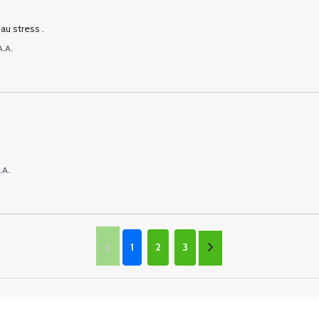
au stress .
A.A.
.A.
1
2
3