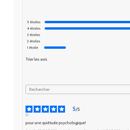
5
étoiles
4
étoiles
3
étoiles
2
étoiles
1
étoile
Trier les avis
5
/
5
AVIS VÉRIFIÉ
pour une quiétude psychologique!