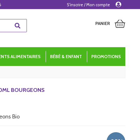
6
S'inscrire / Mon compte
PANIER
NTS ALIMENTAIRES
BÉBÉ & ENFANT
PROMOTIONS
 30ML BOURGEONS
eons Bio