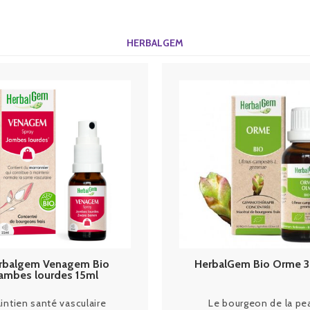
HERBALGEM
rbalgem Venagem Bio
HerbalGem Bio Orme 3
jambes lourdes 15ml
intien santé vasculaire
Le bourgeon de la pe