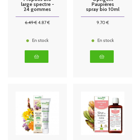
large spectre -
Paupières
24 gommes
spray bio 10ml
6
.49
€
4
.87
€
9
.70
€
En stock
En stock