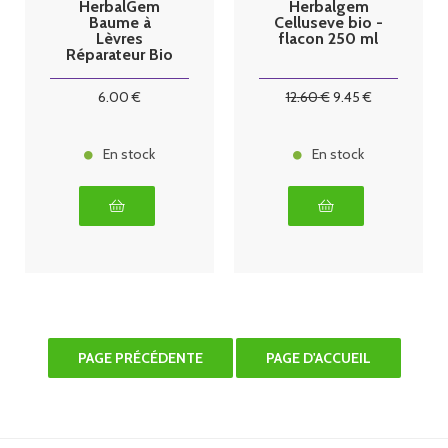
HerbalGem
Herbalgem
Baume à
Celluseve bio -
Lèvres
flacon 250 ml
Réparateur Bio
10 ml
6
.00
€
12
.60
€
9
.45
€
En stock
En stock