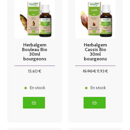
Herbalgem
Herbalgem
Bouleau Bio
Cassis Bio
30ml
30ml
bourgeons
bourgeons
15
.60
€
15
.90
€
11
.93
€
En stock
En stock