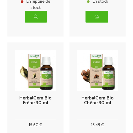
En rupture de
En stock
stock
HerbalGem Bio
HerbalGem Bio
Frêne 30 ml
Chêne 30 ml
15
.60
€
15
.49
€