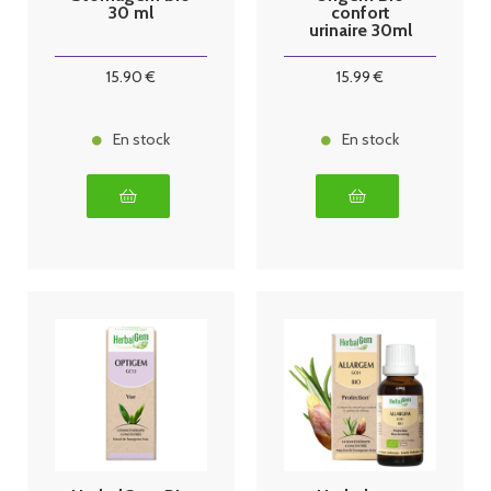
30 ml
confort
urinaire 30ml
15
.90
€
15
.99
€
En stock
En stock