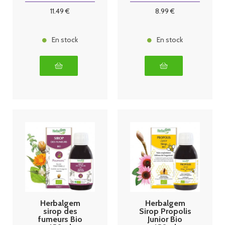
11
.49
€
8
.99
€
En stock
En stock
Herbalgem
Herbalgem
sirop des
Sirop Propolis
fumeurs Bio
Junior Bio