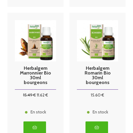
Herbalgem
Herbalgem
Marronnier Bio
Romarin Bio
30ml
30ml
bourgeons
bourgeons
15
.49
€
11
.62
€
15
.60
€
En stock
En stock