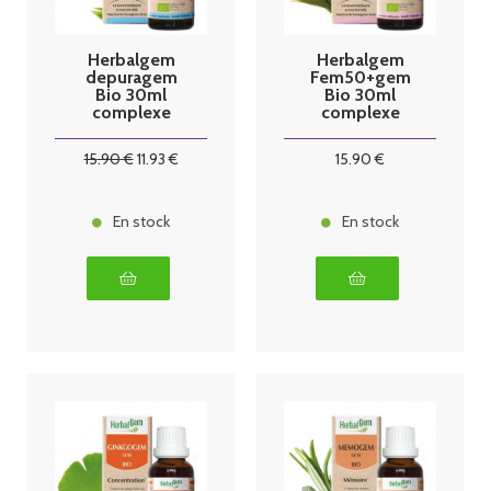
Herbalgem
Herbalgem
depuragem
Fem50+gem
Bio 30ml
Bio 30ml
complexe
complexe
dépuratif
ménopause
15
.90
€
11
.93
€
15
.90
€
En stock
En stock