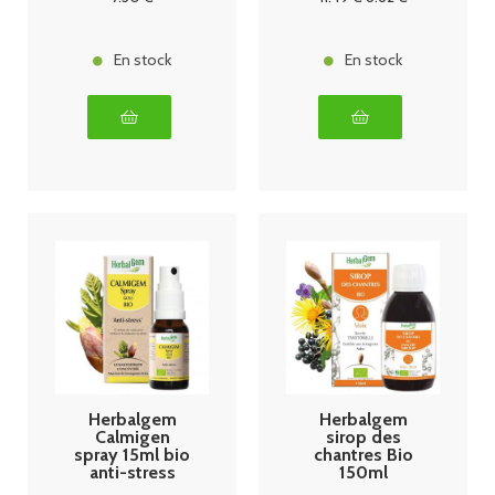
En stock
En stock
Herbalgem
Herbalgem
Calmigen
sirop des
spray 15ml bio
chantres Bio
anti-stress
150ml