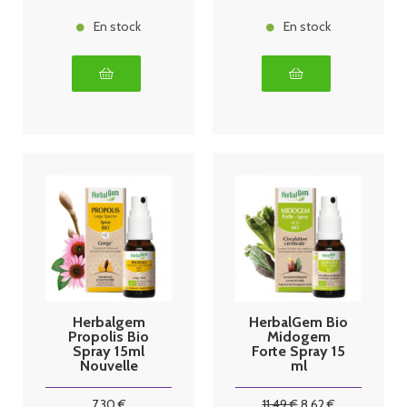
En stock
En stock
Herbalgem
HerbalGem Bio
Propolis Bio
Midogem
Spray 15ml
Forte Spray 15
Nouvelle
ml
formule
7
.30
€
11
.49
€
8
.62
€