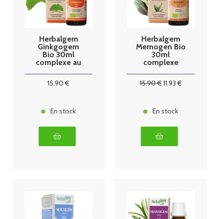
Herbalgem
Herbalgem
Ginkgogem
Memogen Bio
Bio 30ml
30ml
complexe au
complexe
ginkgo biloba
mémoire
15
.90
€
15
.90
€
11
.93
€
En stock
En stock