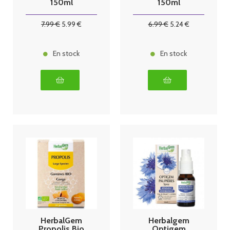
150ml
150ml
7
.99
€
5
.99
€
6
.99
€
5
.24
€
En stock
En stock
HerbalGem
Herbalgem
Propolis Bio
Optigem