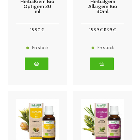
HerbalGem Bio
Herbalgem
Optigem 30
Allargem Bio
ml
30ml
15
.90
€
15
.99
€
11
.99
€
En stock
En stock