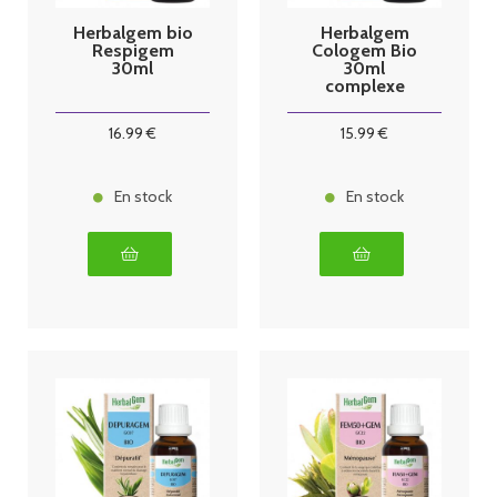
Herbalgem bio
Herbalgem
Respigem
Cologem Bio
30ml
30ml
complexe
confort
intestinal
16
.99
€
15
.99
€
En stock
En stock