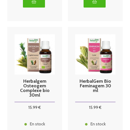
Herbalgem
HerbalGem Bio
Osteogem
Feminagem 30
Complexe bio
ml
30ml
15
.99
€
15
.99
€
En stock
En stock