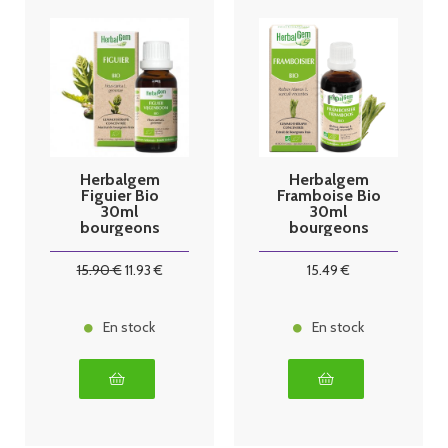
Herbalgem
Herbalgem
Figuier Bio
Framboise Bio
30ml
30ml
bourgeons
bourgeons
15
.90
€
11
.93
€
15
.49
€
En stock
En stock