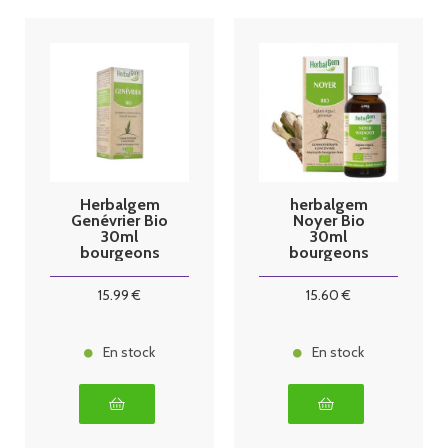
Herbalgem
herbalgem
Genévrier Bio
Noyer Bio
30ml
30ml
bourgeons
bourgeons
15
.99
€
15
.60
€
En stock
En stock