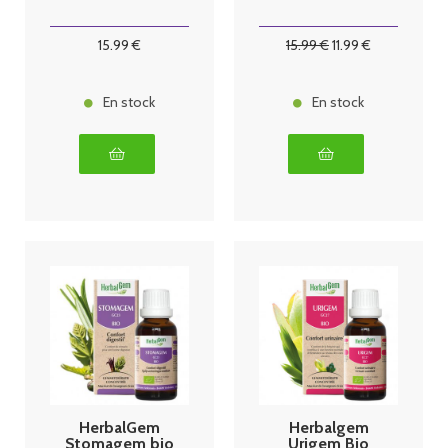
15
.99
€
15
.99
€
11
.99
€
En stock
En stock
HerbalGem
Herbalgem
Stomagem bio
Urigem Bio