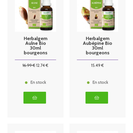
Herbalgem
Herbalgem
Aulne Bio
Aubépine Bio
30ml
30ml
bourgeons
bourgeons
16
.99
€
12
.74
€
15
.49
€
En stock
En stock