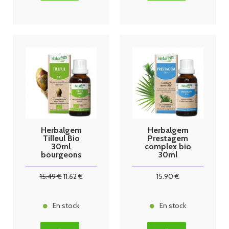
Herbalgem
Herbalgem
Tilleul Bio
Prestagem
30ml
complex bio
bourgeons
30ml
15
.49
€
11
.62
€
15
.90
€
En stock
En stock