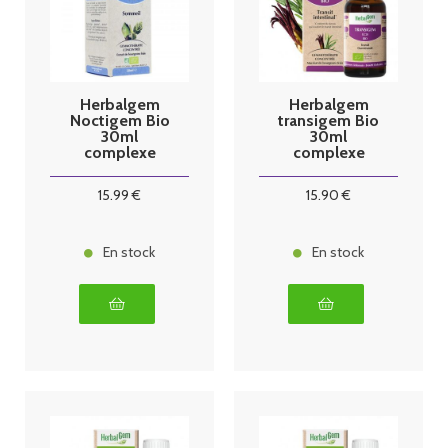
Herbalgem
Herbalgem
Noctigem Bio
transigem Bio
30ml
30ml
complexe
complexe
sommeil
transit
15
.99
€
15
.90
€
En stock
En stock