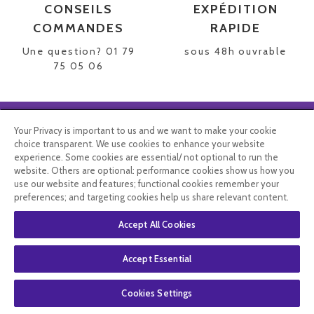
CONSEILS
EXPÉDITION
COMMANDES
RAPIDE
Une question? 01 79
sous 48h ouvrable
75 05 06
REJOIGNEZ NOTRE COMMUNAUTE
Your Privacy is important to us and we want to make your cookie
choice transparent. We use cookies to enhance your website
NEWSLETTER
experience. Some cookies are essential/ not optional to run the
website. Others are optional: performance cookies show us how you
use our website and features; functional cookies remember your
preferences; and targeting cookies help us share relevant content.
Vous affirmez avoir pris connaissance de notre
politique de
Accept All Cookies
confidentialité
. Vous disposez d'un droit d'accès, de rectification et
d'opposition.
Accept Essential
Contacter le service client
Cookies Settings