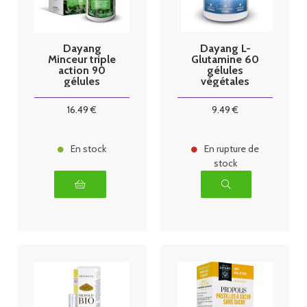
Dayang
Dayang L-
Minceur triple
Glutamine 60
action 90
gélules
gélules
végétales
végétales
16
.49
€
9
.49
€
En stock
En rupture de
stock