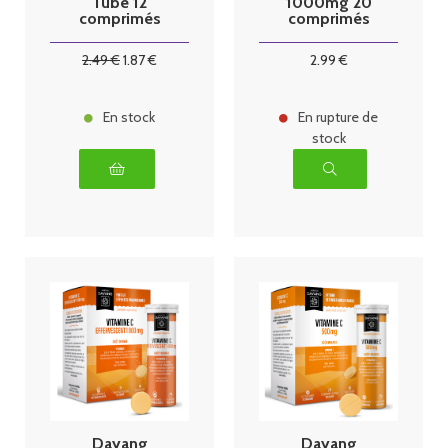
Tube 12
1000mg 20
comprimés
comprimés
Fruits rouges
2
.49
€
1
.87
€
2
.99
€
En stock
En rupture de
stock
Dayang
Dayang