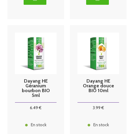
Dayang HE
Dayang HE
Géranium
Orange douce
bourbon BIO
BIO 10ml
5ml
6
.49
€
3
.99
€
En stock
En stock