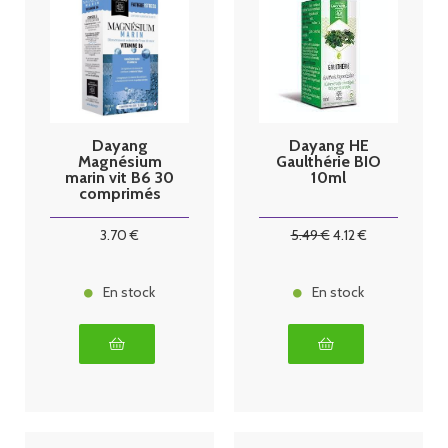
Dayang
Dayang HE
Magnésium
Gaulthérie BIO
marin vit B6 30
10ml
comprimés
3
.70
€
5
.49
€
4
.12
€
En stock
En stock