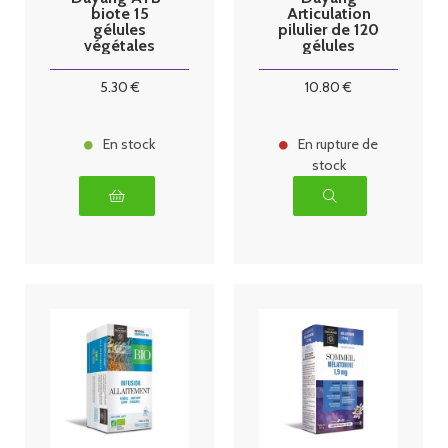
biote 15
Articulation
gélules
pilulier de 120
végétales
gélules
5
.30
€
10
.80
€
En stock
En rupture de
stock