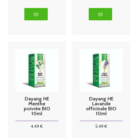
Dayang HE
Dayang HE
Menthe
Lavande
poivrée BIO
officinale BIO
10ml
10ml
4
.49
€
5
.49
€