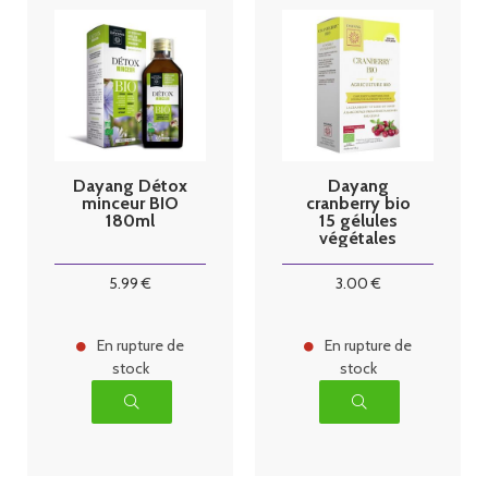
Dayang Détox
Dayang
minceur BIO
cranberry bio
180ml
15 gélules
végétales
5
.99
€
3
.00
€
En rupture de
En rupture de
stock
stock