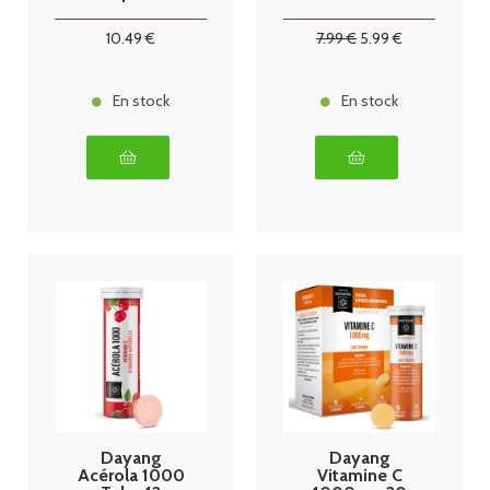
10
.49
€
7
.99
€
5
.99
€
En stock
En stock
Dayang
Dayang
Acérola 1000
Vitamine C