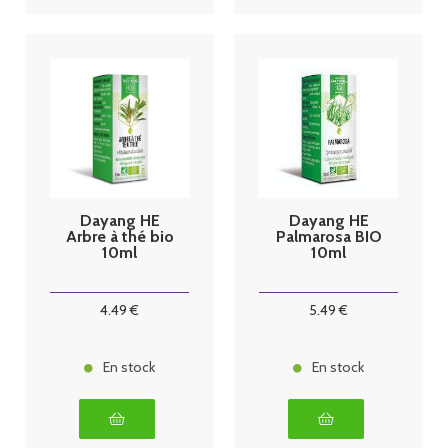
Dayang HE
Dayang HE
Arbre à thé bio
Palmarosa BIO
10ml
10ml
4
.49
€
5
.49
€
En stock
En stock