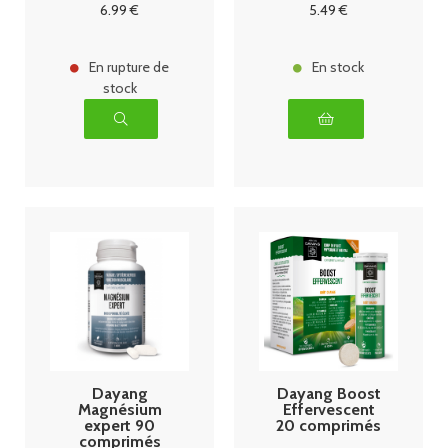
Energie
6
.99
€
5
.49
€
En rupture de
En stock
stock
Dayang
Dayang Boost
Magnésium
Effervescent
expert 90
20 comprimés
comprimés