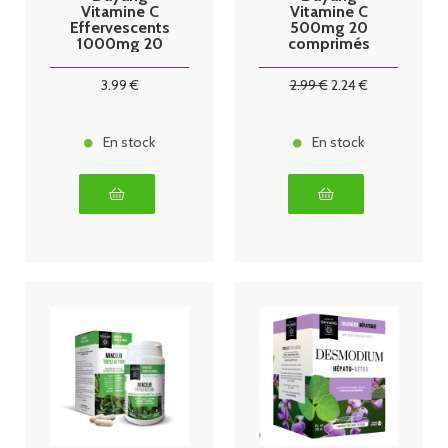
Vitamine C
Vitamine C
Effervescents
500mg 20
1000mg 20
comprimés
comprimés
3
.99
€
2
.99
€
2
.24
€
En stock
En stock