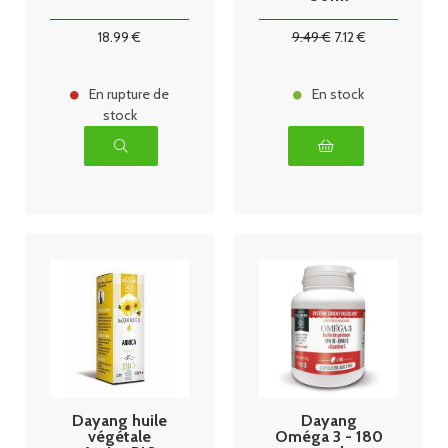
18
.99
€
9
.49
€
7
.12
€
En rupture de
En stock
stock
Dayang huile
Dayang
végétale
Oméga 3 - 180