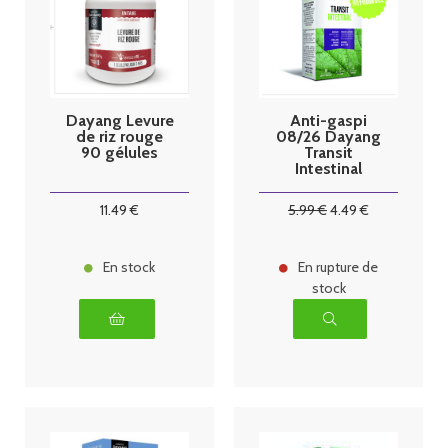
Dayang Levure
Anti-gaspi
de riz rouge
08/26 Dayang
90 gélules
Transit
Intestinal
Boîte de 30
comprimés
11
.49
€
5
.99
€
4
.49
€
En stock
En rupture de
stock