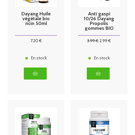
Dayang Huile
Anti gaspi
végétale bio
10/26 Dayang
ricin 50ml
Propolis
gommes BIO
45
7
.20
€
3
.99
€
2
.99
€
En stock
En stock