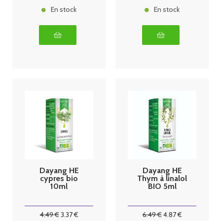
En stock
En stock
Dayang HE
Dayang HE
cypres bio
Thym à linalol
10ml
BIO 5ml
4
.49
€
3
.37
€
6
.49
€
4
.87
€