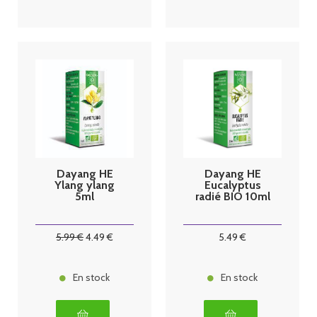
Dayang HE
Dayang HE
Ylang ylang
Eucalyptus
5ml
radié BIO 10ml
5
.99
€
4
.49
€
5
.49
€
En stock
En stock