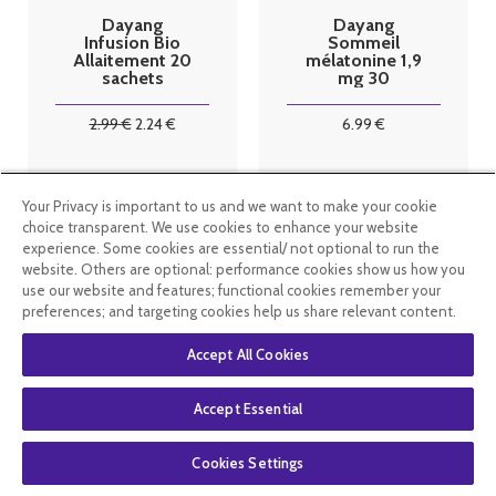
Dayang
Dayang
Infusion Bio
Sommeil
Allaitement 20
mélatonine 1,9
sachets
mg 30
comprimés
2
.99
€
2
.24
€
6
.99
€
En stock
En rupture de
Your Privacy is important to us and we want to make your cookie
stock
choice transparent. We use cookies to enhance your website
experience. Some cookies are essential/ not optional to run the
website. Others are optional: performance cookies show us how you
use our website and features; functional cookies remember your
preferences; and targeting cookies help us share relevant content.
Accept All Cookies
Accept Essential
Cookies Settings