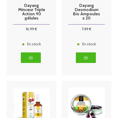
Dayang
Dayang
Minceur Triple
Desmodium
Action 90
Bio Ampoules
gélules
x 20
16
.99
€
7
.49
€
En stock
En stock