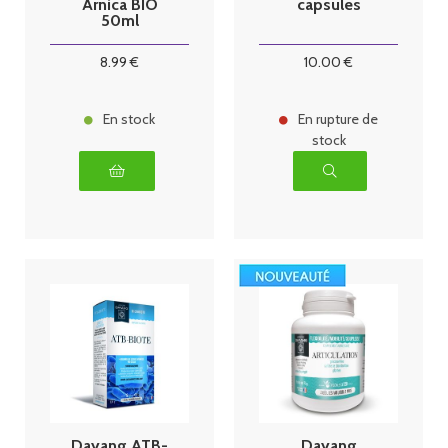
Arnica BIO
capsules
50ml
8
.99
€
10
.00
€
En stock
En rupture de
stock
Dayang ATB-
Dayang