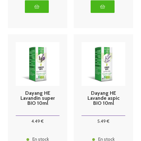
Dayang HE
Dayang HE
Lavandin super
Lavande aspic
BIO 10ml
BIO 10ml
4
.49
€
5
.49
€
En stock
En stock