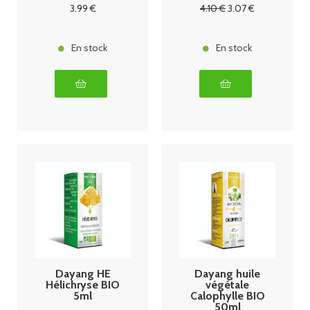
3
.99
€
4
.10
€
3
.07
€
En stock
En stock
Dayang HE
Dayang huile
Hélichryse BIO
végétale
5ml
Calophylle BIO
50ml