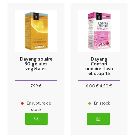
Dayang solaire
Dayang
30 gélules
Confort
végétales
urinaire flash
et stop 15
gélules
7
.99
€
6
.00
€
4
.50
€
En rupture de
En stock
stock