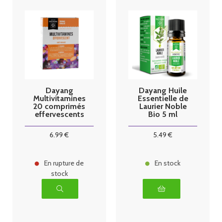
Dayang
Dayang Huile
Multivitamines
Essentielle de
20 comprimés
Laurier Noble
effervescents
Bio 5 ml
Fatigue
Energie
6
.99
€
5
.49
€
En rupture de
En stock
stock