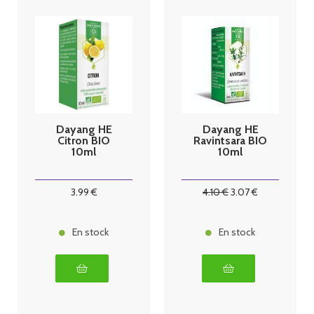
Dayang HE
Dayang HE
Citron BIO
Ravintsara BIO
10ml
10ml
3
.99
€
4
.10
€
3
.07
€
En stock
En stock