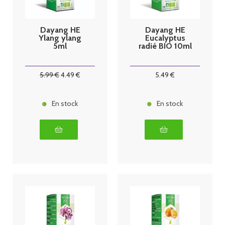
Dayang HE
Dayang HE
Ylang ylang
Eucalyptus
5ml
radié BIO 10ml
5
.99
€
4
.49
€
5
.49
€
En stock
En stock