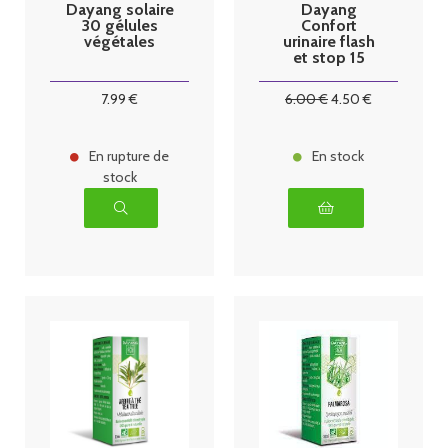
Dayang solaire
Dayang
30 gélules
Confort
végétales
urinaire flash
et stop 15
gélules
7
.99
€
6
.00
€
4
.50
€
En rupture de
En stock
stock