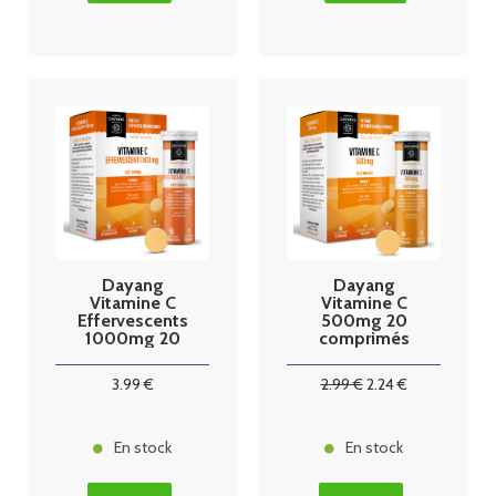
Dayang
Dayang
Vitamine C
Vitamine C
Effervescents
500mg 20
1000mg 20
comprimés
comprimés
3
.99
€
2
.99
€
2
.24
€
En stock
En stock