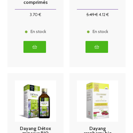
comprimés
3
.70
€
5
.49
€
4
.12
€
En stock
En stock
Dayang Détox
Dayang