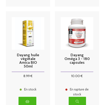
Dayang huile
Dayang
végétale
Oméga 3 - 180
Arnica BIO
capsules
50ml
8
.99
€
10
.00
€
En stock
En rupture de
stock