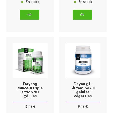
En stock
En stock
Dayang
Dayang L-
Minceur triple
Glutamine 60
action 90
gélules
gélules
végétales
végétales
16
.49
€
9
.49
€