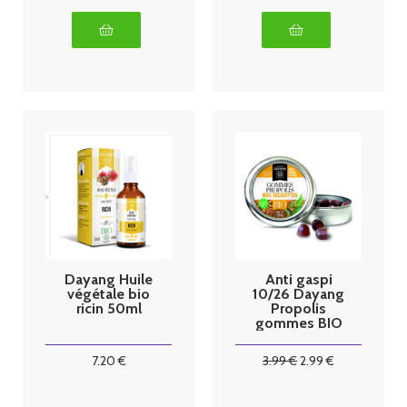
Dayang Huile
Anti gaspi
végétale bio
10/26 Dayang
ricin 50ml
Propolis
gommes BIO
45
7
.20
€
3
.99
€
2
.99
€