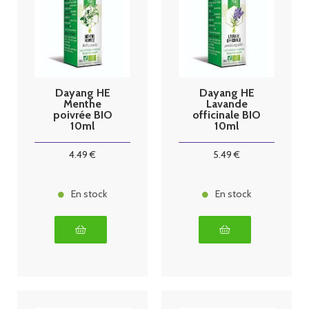
Dayang HE
Dayang HE
Menthe
Lavande
poivrée BIO
officinale BIO
10ml
10ml
4
.49
€
5
.49
€
En stock
En stock