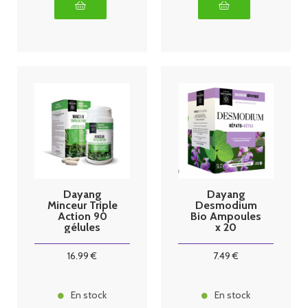
Dayang
Dayang
Minceur Triple
Desmodium
Action 90
Bio Ampoules
gélules
x 20
16
.99
€
7
.49
€
En stock
En stock