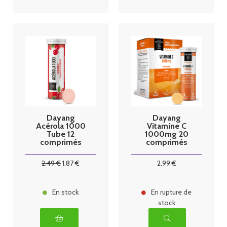
Dayang
Dayang
Acérola 1000
Vitamine C
Tube 12
1000mg 20
comprimés
comprimés
Fruits rouges
2
.49
€
1
.87
€
2
.99
€
En stock
En rupture de
stock