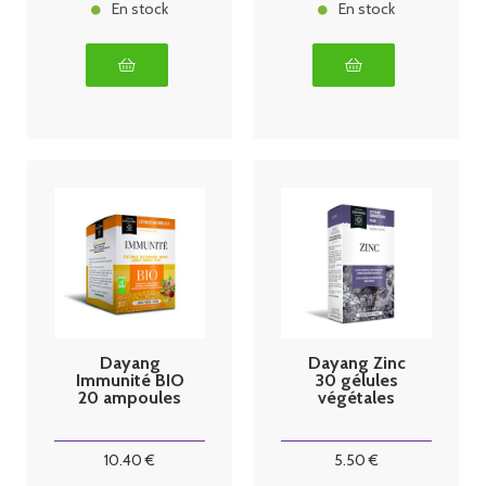
En stock
En stock
Dayang
Dayang Zinc
Immunité BIO
30 gélules
20 ampoules
végétales
10
.40
€
5
.50
€