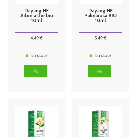
Dayang HE
Dayang HE
Arbre à thé bio
Palmarosa BIO
10ml
10ml
4
.49
€
5
.49
€
En stock
En stock