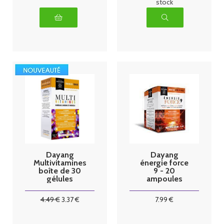
stock
Dayang
Dayang
Multivitamines
énergie force
boîte de 30
9 - 20
gélules
ampoules
4
.49
€
3
.37
€
7
.99
€