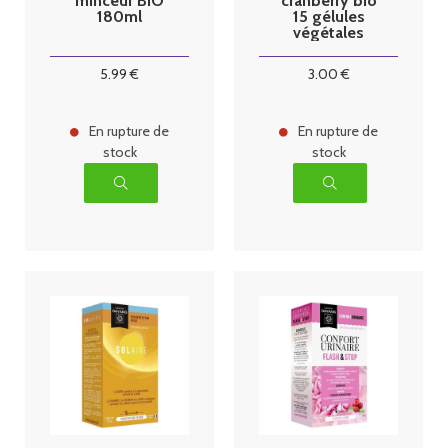
minceur BIO
cranberry bio
180ml
15 gélules
végétales
5
.99
€
3
.00
€
En rupture de
En rupture de
stock
stock