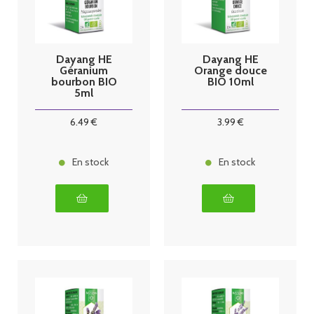
Dayang HE
Dayang HE
Géranium
Orange douce
bourbon BIO
BIO 10ml
5ml
6
.49
€
3
.99
€
En stock
En stock