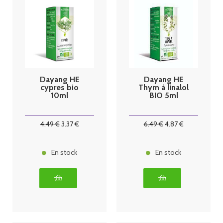
Dayang HE
Dayang HE
cypres bio
Thym à linalol
10ml
BIO 5ml
4
.49
€
3
.37
€
6
.49
€
4
.87
€
En stock
En stock