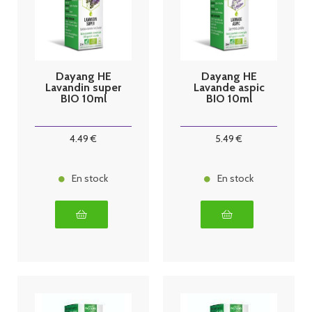
Dayang HE
Dayang HE
Lavandin super
Lavande aspic
BIO 10ml
BIO 10ml
4
.49
€
5
.49
€
En stock
En stock