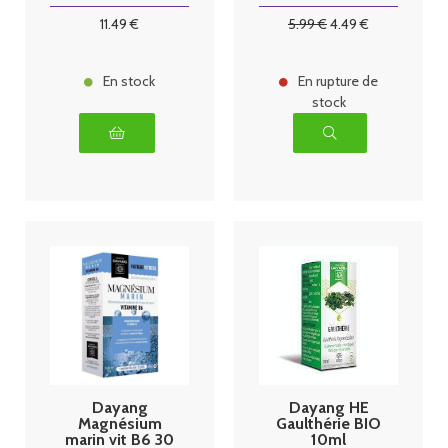
comprimés
11
.49
€
5
.99
€
4
.49
€
En stock
En rupture de
stock
Dayang
Dayang HE
Magnésium
Gaulthérie BIO
marin vit B6 30
10ml