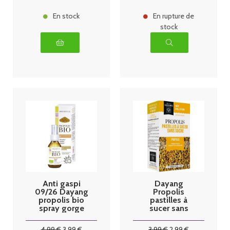
En stock
En rupture de
stock
Anti gaspi
Dayang
09/26 Dayang
Propolis
propolis bio
pastilles à
spray gorge
sucer sans
20ml
sucre par 20
4
.99
€
3
.99
€
3
.99
€
2
.99
€