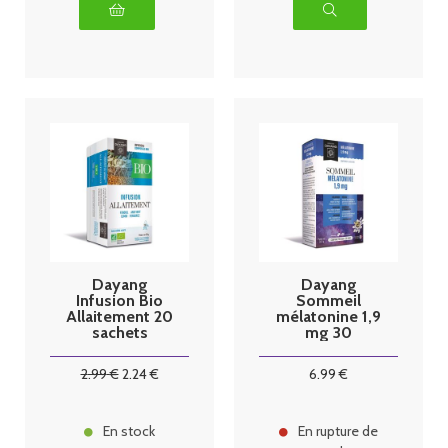
Dayang
Dayang
Infusion Bio
Sommeil
Allaitement 20
mélatonine 1,9
sachets
mg 30
comprimés
2
.99
€
2
.24
€
6
.99
€
En stock
En rupture de