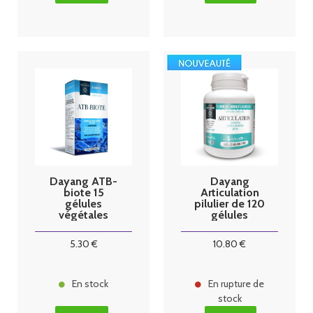
Dayang ATB-
Dayang
biote 15
Articulation
gélules
pilulier de 120
végétales
gélules
5
.30
€
10
.80
€
En stock
En rupture de
stock