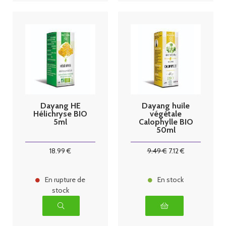
Dayang HE
Dayang huile
Hélichryse BIO
végétale
5ml
Calophylle BIO
50ml
18
.99
€
9
.49
€
7
.12
€
En rupture de
En stock
stock