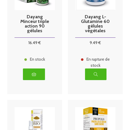
Dayang
Dayang L-
Minceur triple
Glutamine 60
action 90
gélules
gélules
végétales
végétales
16
.49
€
9
.49
€
En stock
En rupture de
stock