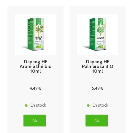
Dayang HE
Dayang HE
Arbre à thé bio
Palmarosa BIO
10ml
10ml
4
.49
€
5
.49
€
En stock
En stock