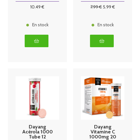
10
.49
€
7
.99
€
5
.99
€
En stock
En stock
Dayang
Dayang
Acérola 1000
Vitamine C
Tube 12
1000mg 20