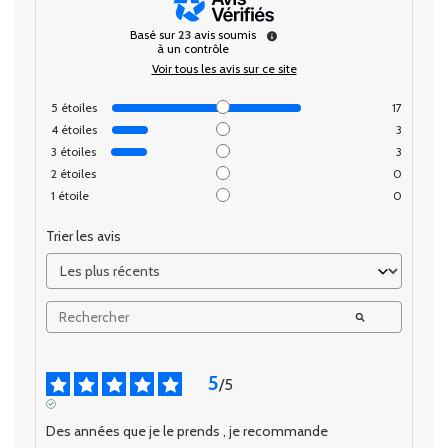
Basé sur
23
avis soumis
à un contrôle
Voir tous les avis sur ce site
5
étoiles
17
4
étoiles
3
3
étoiles
3
2
étoiles
0
1
étoile
0
Trier les avis
5
/
5
AVIS VÉRIFIÉ
Des années que je le prends , je recommande