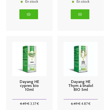
En stock
En stock
Dayang HE
Dayang HE
cypres bio
Thym à linalol
10ml
BIO 5ml
4
.49
€
3
.37
€
6
.49
€
4
.87
€