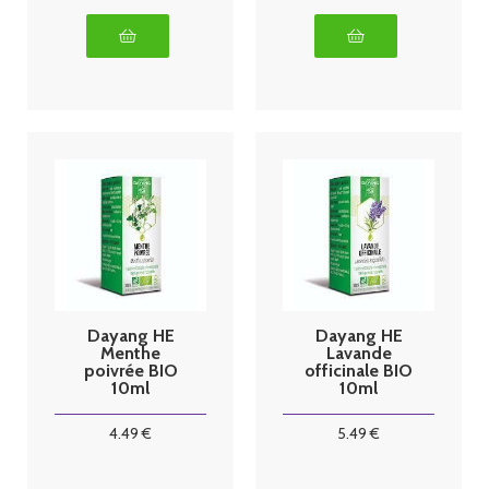
Dayang HE
Dayang HE
Menthe
Lavande
poivrée BIO
officinale BIO
10ml
10ml
4
.49
€
5
.49
€