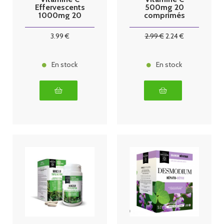
Effervescents
500mg 20
1000mg 20
comprimés
comprimés
3
.99
€
2
.99
€
2
.24
€
En stock
En stock