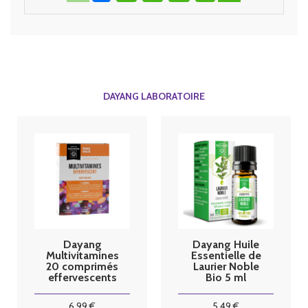
DAYANG LABORATOIRE
Dayang
Dayang Huile
Multivitamines
Essentielle de
20 comprimés
Laurier Noble
effervescents
Bio 5 ml
Fatigue
Energie
6
.99
€
5
.49
€