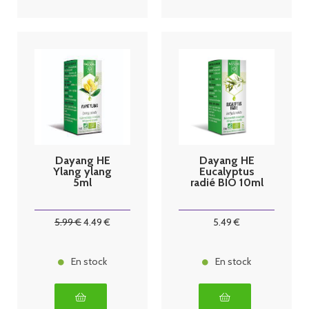
Dayang HE
Dayang HE
Ylang ylang
Eucalyptus
5ml
radié BIO 10ml
5
.99
€
4
.49
€
5
.49
€
En stock
En stock