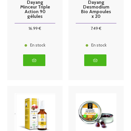
Dayang
Dayang
Minceur Triple
Desmodium
Action 90
Bio Ampoules
gélules
x 20
16
.99
€
7
.49
€
En stock
En stock