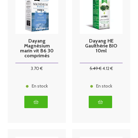
Dayang
Dayang HE
Magnésium
Gaulthérie BIO
marin vit B6 30
10ml
comprimés
3
.70
€
5
.49
€
4
.12
€
En stock
En stock