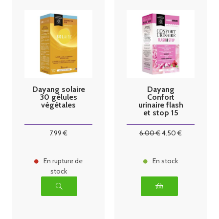
Dayang solaire
Dayang
30 gélules
Confort
végétales
urinaire flash
et stop 15
gélules
7
.99
€
6
.00
€
4
.50
€
En rupture de
En stock
stock