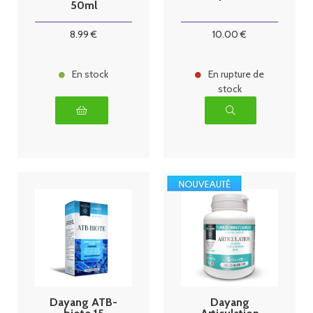
50ml
8
.99
€
10
.00
€
En stock
En rupture de
stock
Dayang ATB-
Dayang