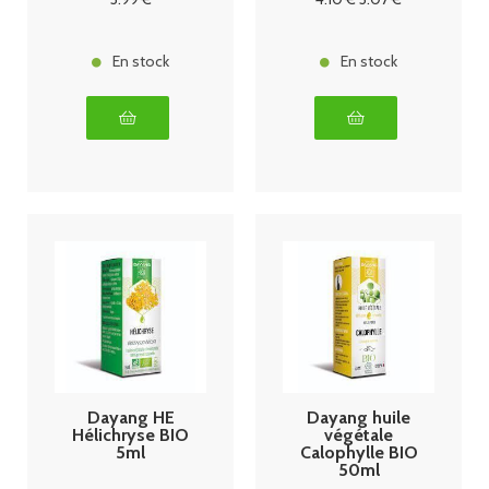
En stock
En stock
Dayang HE
Dayang huile
Hélichryse BIO
végétale
5ml
Calophylle BIO
50ml