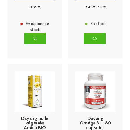
18
.99
€
9
.49
€
7
.12
€
En rupture de
En stock
stock
Dayang huile
Dayang
végétale
Oméga 3 - 180
Arnica BIO
capsules