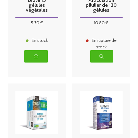
biote 15
Articulation
gélules
pilulier de 120
végétales
gélules
5
.30
€
10
.80
€
En stock
En rupture de
stock