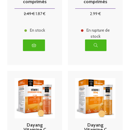
comprimés
comprimés
Fruits rouges
2
.49
€
1
.87
€
2
.99
€
En stock
En rupture de
stock
Dayang
Dayang
Vitamine C
Vitamine C