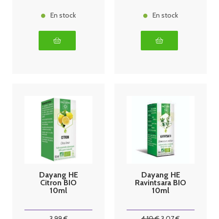
En stock
En stock
Dayang HE
Dayang HE
Citron BIO
Ravintsara BIO
10ml
10ml
3
.99
€
4
.10
€
3
.07
€