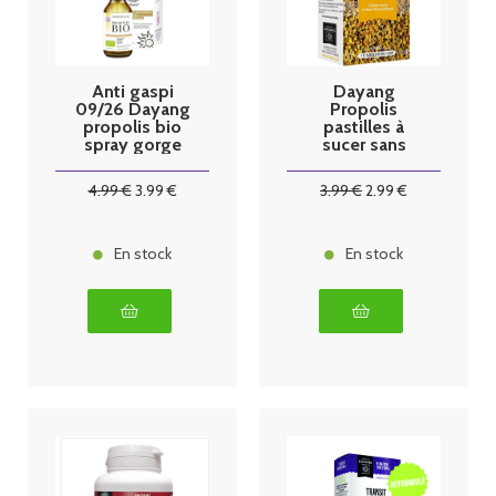
Anti gaspi
Dayang
09/26 Dayang
Propolis
propolis bio
pastilles à
spray gorge
sucer sans
20ml
sucre par 20
4
.99
€
3
.99
€
3
.99
€
2
.99
€
En stock
En stock