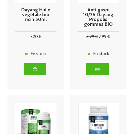
Dayang Huile
Anti gaspi
végétale bio
10/26 Dayang
ricin 50ml
Propolis
gommes BIO
45
7
.20
€
3
.99
€
2
.99
€
En stock
En stock