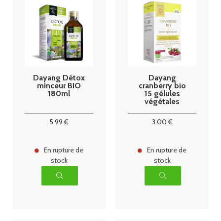
Dayang Détox
Dayang
minceur BIO
cranberry bio
180ml
15 gélules
végétales
5
.99
€
3
.00
€
En rupture de
En rupture de
stock
stock