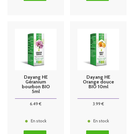
Dayang HE
Dayang HE
Géranium
Orange douce
bourbon BIO
BIO 10ml
5ml
6
.49
€
3
.99
€
En stock
En stock