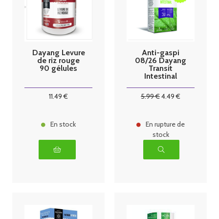
Dayang Levure
Anti-gaspi
de riz rouge
08/26 Dayang
90 gélules
Transit
Intestinal
Boîte de 30
comprimés
11
.49
€
5
.99
€
4
.49
€
En stock
En rupture de
stock