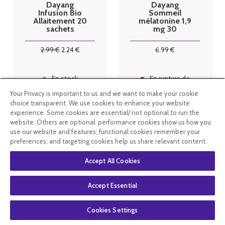
Dayang
Dayang
Infusion Bio
Sommeil
Allaitement 20
mélatonine 1,9
sachets
mg 30
comprimés
2
.99
€
2
.24
€
6
.99
€
En stock
En rupture de
stock
Your Privacy is important to us and we want to make your cookie
choice transparent. We use cookies to enhance your website
experience. Some cookies are essential/ not optional to run the
website. Others are optional: performance cookies show us how you
use our website and features; functional cookies remember your
preferences; and targeting cookies help us share relevant content.
Accept All Cookies
Accept Essential
Cookies Settings