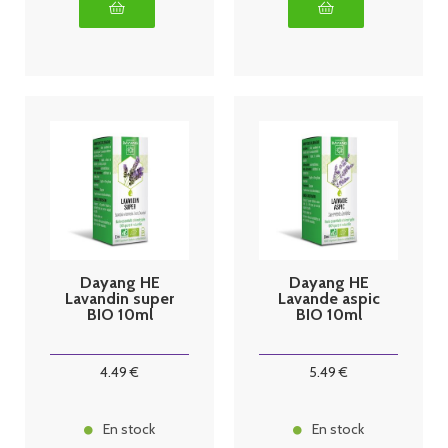
Dayang HE
Dayang HE
Lavandin super
Lavande aspic
BIO 10ml
BIO 10ml
4
.49
€
5
.49
€
En stock
En stock