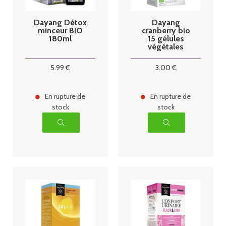
Dayang Détox
Dayang
minceur BIO
cranberry bio
180ml
15 gélules
végétales
5
.99
€
3
.00
€
En rupture de
En rupture de
stock
stock