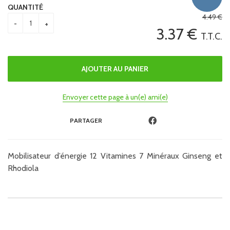
QUANTITÉ
4
.49
€
3
.37
€
T.T.C.
Envoyer cette page à un(e) ami(e)
PARTAGER
Mobilisateur d’énergie 12 Vitamines 7 Minéraux Ginseng et
Rhodiola