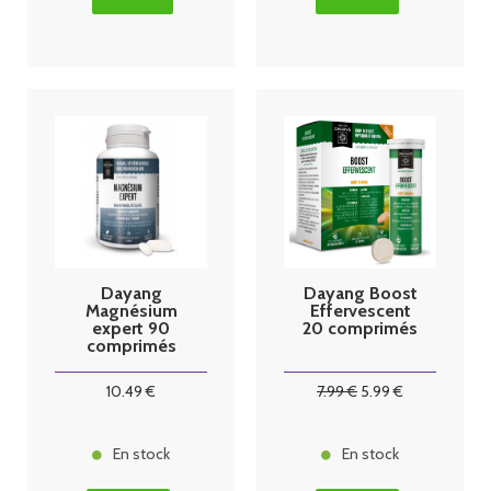
Dayang
Dayang Boost
Magnésium
Effervescent
expert 90
20 comprimés
comprimés
10
.49
€
7
.99
€
5
.99
€
En stock
En stock