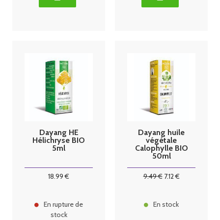
Dayang HE
Dayang huile
Hélichryse BIO
végétale
5ml
Calophylle BIO
50ml
18
.99
€
9
.49
€
7
.12
€
En rupture de
En stock
stock