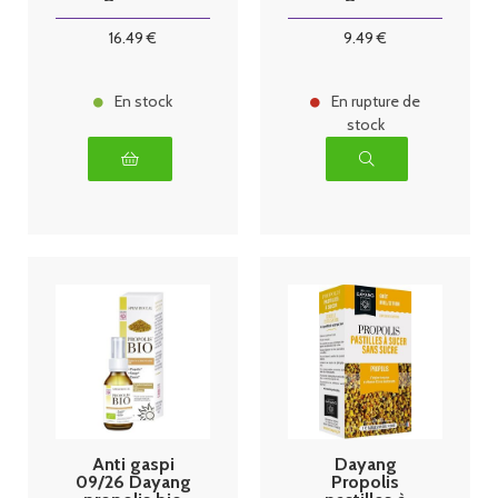
végétales
16
.49
€
9
.49
€
En stock
En rupture de
stock
Anti gaspi
Dayang
09/26 Dayang
Propolis