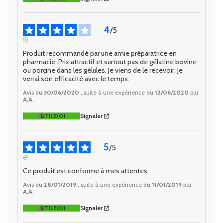
4
/
5
AVIS VÉRIFIÉ
Produit recommandé par une amie préparatrice en 
pharmacie. Prix attractif et surtout pas de gélatine bovine 
ou porçine dans les gélules. Je viens de le recevoir. Je 
verrai son efficacité avec le temps.
Avis du
30/06/2020
, suite à une expérience du
12/06/2020
par
A.A.
UTILE
(0)
Signaler
5
/
5
AVIS VÉRIFIÉ
Ce produit est conforme à mes attentes
Avis du
28/01/2019
, suite à une expérience du
11/01/2019
par
A.A.
UTILE
(0)
Signaler