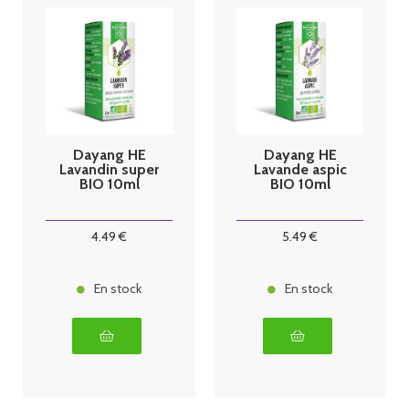
Dayang HE
Dayang HE
Lavandin super
Lavande aspic
BIO 10ml
BIO 10ml
4
.49
€
5
.49
€
En stock
En stock