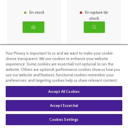
En stock
En rupture de
stock
Your Privacy is important to us and we want to make your cookie
choice transparent. We use cookies to enhance your website
experience. Some cookies are essential/ not optional to run the
website. Others are optional: performance cookies show us how you
use our website and features; functional cookies remember your
preferences; and targeting cookies help us share relevant content.
Accept All Cookies
Dayang
Dayang
Accept Essential
Multivitamines
énergie force
boîte de 30
9 - 20
gélules
ampoules
Cookies Settings