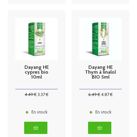
Dayang HE
Dayang HE
cypres bio
Thym à linalol
10ml
BIO 5ml
4
.49
€
3
.37
€
6
.49
€
4
.87
€
En stock
En stock