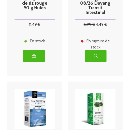
de riz rouge
08/26 Dayang
90 gélules
Transit
Intestinal
Boîte de 30
comprimés
11
.49
€
5
.99
€
4
.49
€
En stock
En rupture de
stock