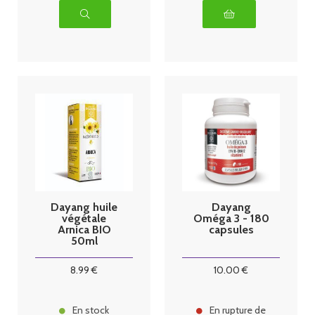
Dayang huile
Dayang
végétale
Oméga 3 - 180
Arnica BIO
capsules
50ml
8
.99
€
10
.00
€
En stock
En rupture de