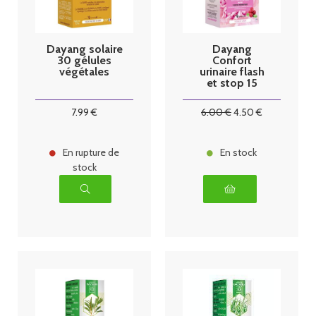
Dayang solaire
Dayang
30 gélules
Confort
végétales
urinaire flash
et stop 15
gélules
7
.99
€
6
.00
€
4
.50
€
En rupture de
En stock
stock