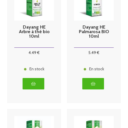
Dayang HE
Dayang HE
Arbre à thé bio
Palmarosa BIO
10ml
10ml
4
.49
€
5
.49
€
En stock
En stock