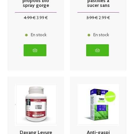
propolis bio
pastilles à
spray gorge
sucer sans
20ml
sucre par 20
4
.99
€
3
.99
€
3
.99
€
2
.99
€
En stock
En stock
Dayang Levure
Anti-gaspi