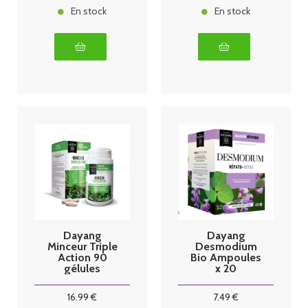
En stock
En stock
Dayang
Dayang
Minceur Triple
Desmodium
Action 90
Bio Ampoules
gélules
x 20
16
.99
€
7
.49
€