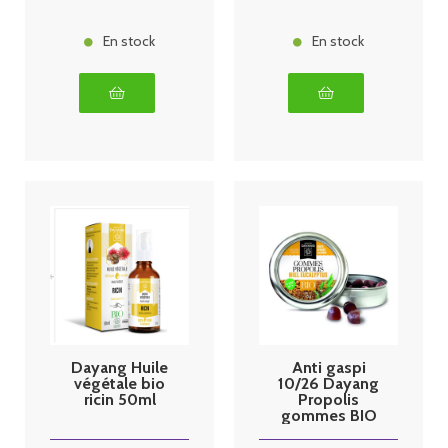
En stock
En stock
Dayang Huile
Anti gaspi
végétale bio
10/26 Dayang
ricin 50ml
Propolis
gommes BIO
45