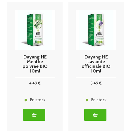
Dayang HE
Dayang HE
Menthe
Lavande
poivrée BIO
officinale BIO
10ml
10ml
4
.49
€
5
.49
€
En stock
En stock