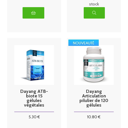
stock
Dayang ATB-
Dayang
biote 15
Articulation
gélules
pilulier de 120
végétales
gélules
5
.30
€
10
.80
€