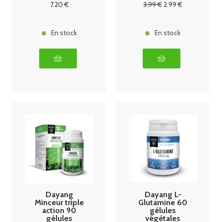
7
.20
€
3
.99
€
2
.99
€
En stock
En stock
Dayang
Dayang L-
Minceur triple
Glutamine 60
action 90
gélules
gélules
végétales