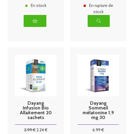
En stock
En rupture de
stock
Dayang
Dayang
Infusion Bio
Sommeil
Allaitement 20
mélatonine 1,9
sachets
mg 30
comprimés
2
.99
€
2
.24
€
6
.99
€