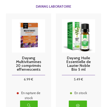
DAYANG LABORATOIRE
Dayang
Dayang Huile
Multivitamines
Essentielle de
20 comprimés
Laurier Noble
effervescents
Bio 5 ml
Fatigue
Energie
6
.99
€
5
.49
€
En rupture de
En stock
stock