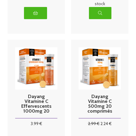
stock
Dayang
Dayang
Vitamine C
Vitamine C
Effervescents
500mg 20
1000mg 20
comprimés
comprimés
3
.99
€
2
.99
€
2
.24
€