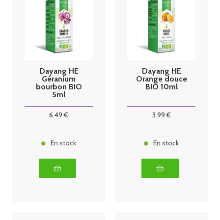
Dayang HE
Dayang HE
Géranium
Orange douce
bourbon BIO
BIO 10ml
5ml
6
.49
€
3
.99
€
En stock
En stock