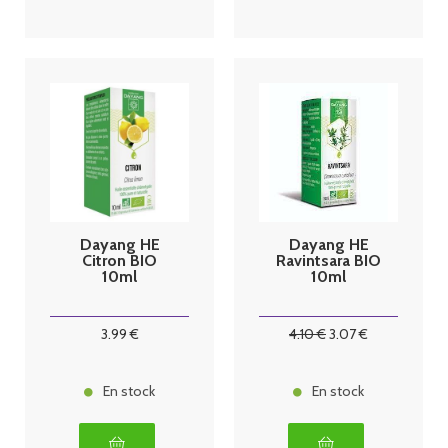
Dayang HE
Dayang HE
Citron BIO
Ravintsara BIO
10ml
10ml
3
.99
€
4
.10
€
3
.07
€
En stock
En stock