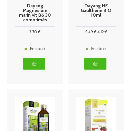
Dayang
Dayang HE
Magnésium
Gaulthérie BIO
marin vit B6 30
10ml
comprimés
3
.70
€
5
.49
€
4
.12
€
En stock
En stock