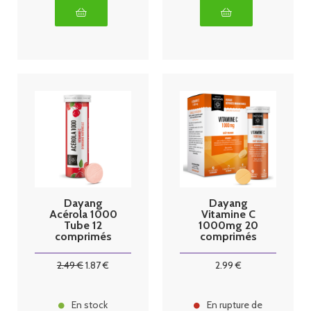
Dayang
Dayang
Acérola 1000
Vitamine C
Tube 12
1000mg 20
comprimés
comprimés
Fruits rouges
2
.49
€
1
.87
€
2
.99
€
En stock
En rupture de