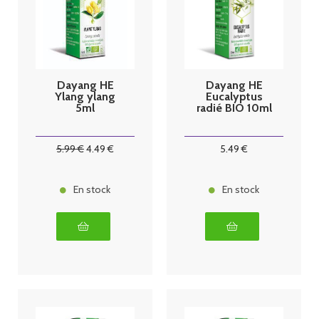
Dayang HE
Dayang HE
Ylang ylang
Eucalyptus
5ml
radié BIO 10ml
5
.99
€
4
.49
€
5
.49
€
En stock
En stock