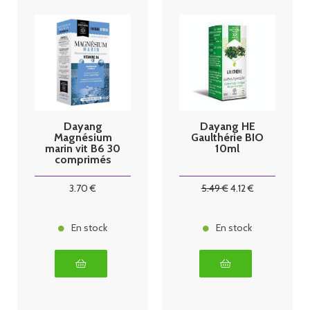
Dayang
Dayang HE
Magnésium
Gaulthérie BIO
marin vit B6 30
10ml
comprimés
3
.70
€
5
.49
€
4
.12
€
En stock
En stock