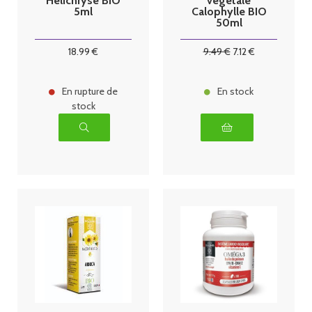
Hélichryse BIO
végétale
5ml
Calophylle BIO
50ml
18
.99
€
9
.49
€
7
.12
€
En rupture de
En stock
stock