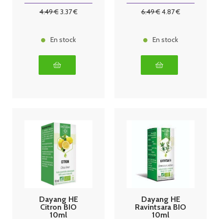
4
.49
€
3
.37
€
6
.49
€
4
.87
€
En stock
En stock
Dayang HE
Dayang HE
Citron BIO
Ravintsara BIO
10ml
10ml