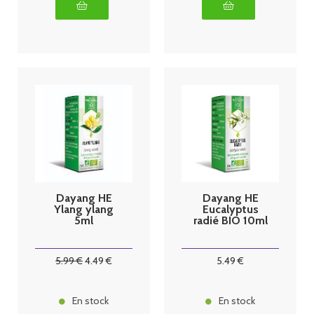
Dayang HE
Dayang HE
Ylang ylang
Eucalyptus
5ml
radié BIO 10ml
5
.99
€
4
.49
€
5
.49
€
En stock
En stock