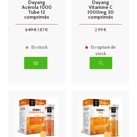
Dayang
Dayang
Acérola 1000
Vitamine C
Tube 12
1000mg 20
comprimés
comprimés
Fruits rouges
2
.49
€
1
.87
€
2
.99
€
En stock
En rupture de
stock