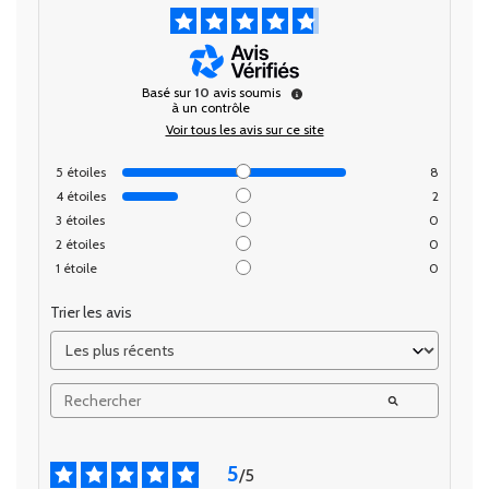
Basé sur
10
avis soumis
à un contrôle
Voir tous les avis sur ce site
5
étoiles
8
4
étoiles
2
3
étoiles
0
2
étoiles
0
1
étoile
0
Trier les avis
5
/
5