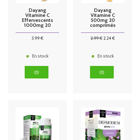
Dayang
Dayang
Vitamine C
Vitamine C
Effervescents
500mg 20
1000mg 20
comprimés
comprimés
3
.99
€
2
.99
€
2
.24
€
En stock
En stock