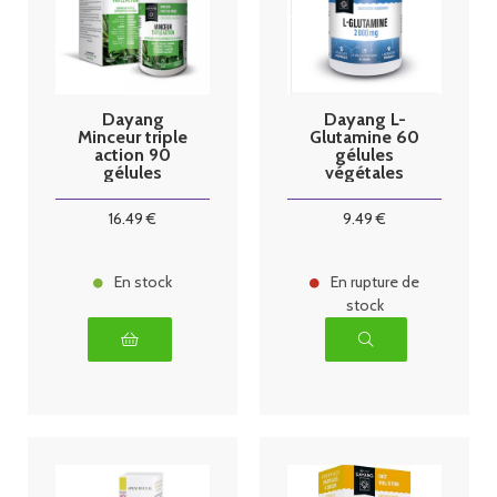
Dayang
Dayang L-
Minceur triple
Glutamine 60
action 90
gélules
gélules
végétales
végétales
16
.49
€
9
.49
€
En stock
En rupture de
stock