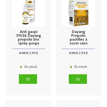
Anti gaspi
Dayang
09/26 Dayang
Propolis
propolis bio
pastilles à
spray gorge
sucer sans
20ml
sucre par 20
4
.99
€
3
.99
€
3
.99
€
2
.99
€
En stock
En stock