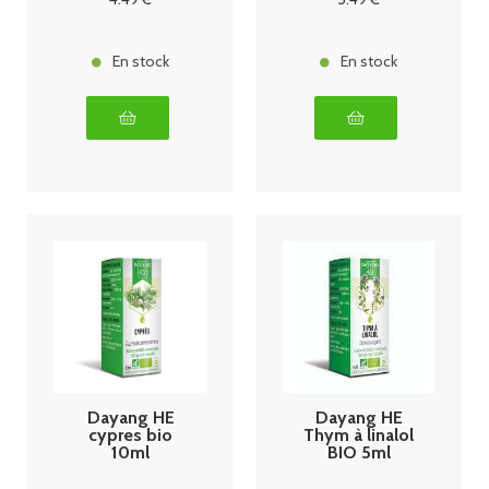
En stock
En stock
Dayang HE
Dayang HE
cypres bio
Thym à linalol
10ml
BIO 5ml