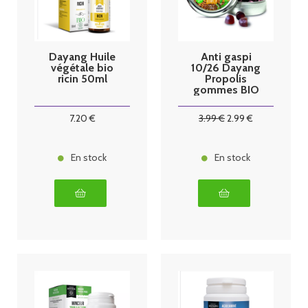
Dayang Huile
Anti gaspi
végétale bio
10/26 Dayang
ricin 50ml
Propolis
gommes BIO
45
7
.20
€
3
.99
€
2
.99
€
En stock
En stock