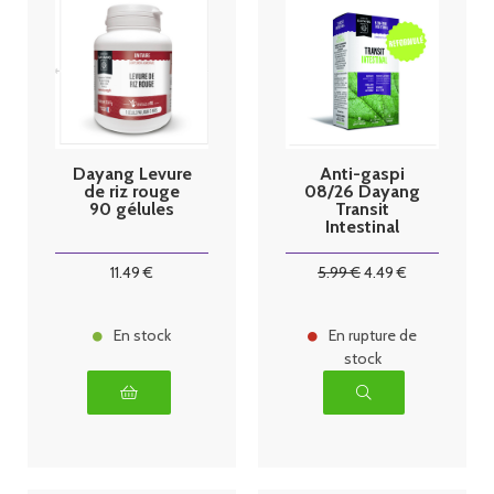
Dayang Levure
Anti-gaspi
de riz rouge
08/26 Dayang
90 gélules
Transit
Intestinal
Boîte de 30
comprimés
11
.49
€
5
.99
€
4
.49
€
En stock
En rupture de
stock