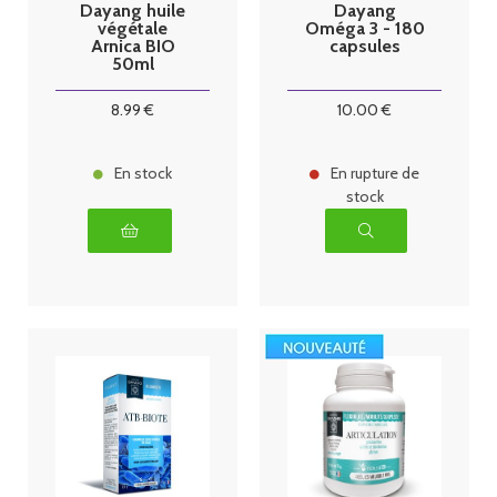
Dayang huile
Dayang
végétale
Oméga 3 - 180
Arnica BIO
capsules
50ml
8
.99
€
10
.00
€
En stock
En rupture de
stock