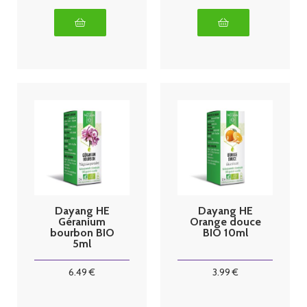
Dayang HE
Dayang HE
Géranium
Orange douce
bourbon BIO
BIO 10ml
5ml
6
.49
€
3
.99
€