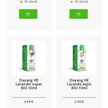
En stock
En stock
Dayang HE
Dayang HE
Lavandin super
Lavande aspic
BIO 10ml
BIO 10ml
4
.49
€
5
.49
€