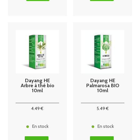
Dayang HE
Dayang HE
Arbre à thé bio
Palmarosa BIO
10ml
10ml
4
.49
€
5
.49
€
En stock
En stock