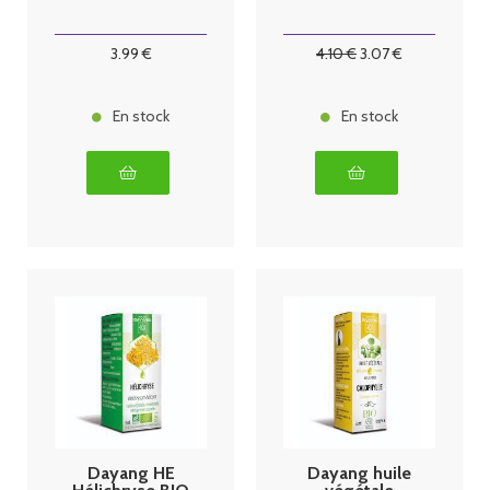
3
.99
€
4
.10
€
3
.07
€
En stock
En stock
Dayang HE
Dayang huile