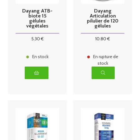
Dayang ATB-
Dayang
biote 15
Articulation
gélules
pilulier de 120
végétales
gélules
5
.30
€
10
.80
€
En stock
En rupture de
stock