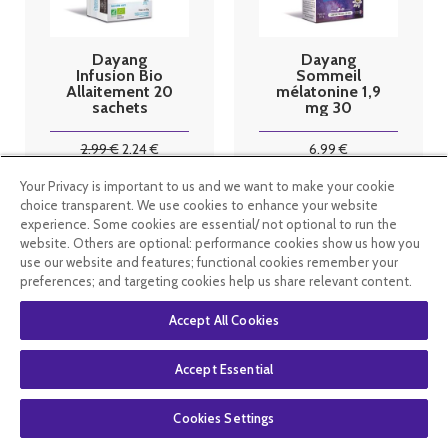
Dayang
Dayang
Infusion Bio
Sommeil
Allaitement 20
mélatonine 1,9
sachets
mg 30
comprimés
2
.99
€
2
.24
€
6
.99
€
Your Privacy is important to us and we want to make your cookie
choice transparent. We use cookies to enhance your website
En stock
En rupture de
experience. Some cookies are essential/ not optional to run the
stock
website. Others are optional: performance cookies show us how you
use our website and features; functional cookies remember your
preferences; and targeting cookies help us share relevant content.
Accept All Cookies
Accept Essential
Cookies Settings