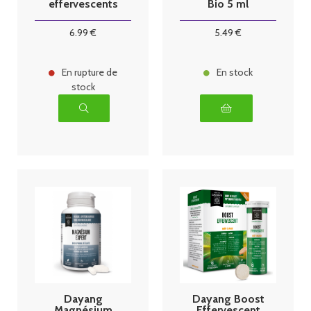
effervescents
Bio 5 ml
Fatigue
Energie
6
.99
€
5
.49
€
En rupture de
En stock
stock
Dayang
Dayang Boost
Magnésium
Effervescent