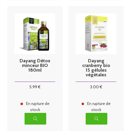
Dayang Détox
Dayang
minceur BIO
cranberry bio
180ml
15 gélules
végétales
5
.99
€
3
.00
€
En rupture de
En rupture de
stock
stock