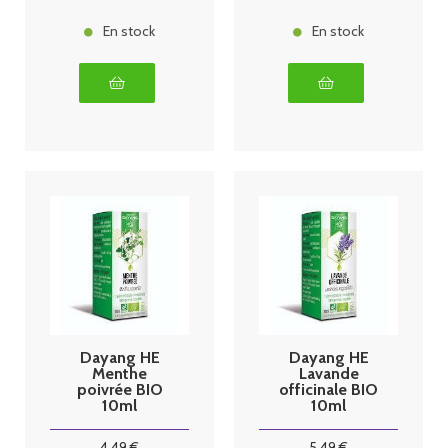
En stock
En stock
Dayang HE
Dayang HE
Menthe
Lavande
poivrée BIO
officinale BIO
10ml
10ml
4
.49
€
5
.49
€