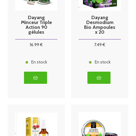
Dayang
Dayang
Minceur Triple
Desmodium
Action 90
Bio Ampoules
gélules
x 20
16
.99
€
7
.49
€
En stock
En stock