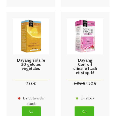
Dayang solaire
Dayang
30 gélules
Confort
végétales
urinaire flash
et stop 15
gélules
7
.99
€
6
.00
€
4
.50
€
En rupture de
En stock
stock