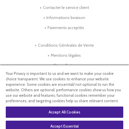
Contacter le service client
Informations livraison
Paiements acceptés
Conditions Générales de Vente
Mentions légales
Store-Factory
Your Privacy is important to us and we want to make your cookie
choice transparent. We use cookies to enhance your website
Qui Sommes nous ?
experience. Some cookies are essential/ not optional to run the
website. Others are optional: performance cookies show us how you
Parrainage
use our website and features; functional cookies remember your
preferences; and targeting cookies help us share relevant content.
Blog & Conseils
Accept All Cookies
Select Language
▼
Accept Essential