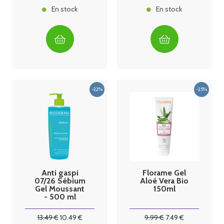
En stock
En stock
Anti gaspi
Florame Gel
07/26 Sébium
Aloé Vera Bio
Gel Moussant
150ml
- 500 ml
Bioderma
13
.49
€
10
.49
€
9
.99
€
7
.49
€