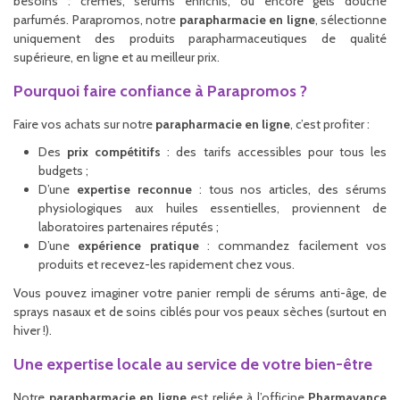
besoins : crèmes, sérums enrichis, ou encore gels douche
parfumés. Parapromos, notre
parapharmacie en ligne
, sélectionne
uniquement des produits parapharmaceutiques de qualité
supérieure, en ligne et au meilleur prix.
Pourquoi faire confiance à Parapromos ?
Faire vos achats sur notre
parapharmacie en ligne
, c’est profiter :
Des
prix compétitifs
: des tarifs accessibles pour tous les
budgets ;
D’une
expertise reconnue
: tous nos articles, des sérums
physiologiques aux huiles essentielles, proviennent de
laboratoires partenaires réputés ;
D’une
expérience pratique
: commandez facilement vos
produits et recevez-les rapidement chez vous.
Vous pouvez imaginer votre panier rempli de sérums anti-âge, de
sprays nasaux et de soins ciblés pour vos peaux sèches (surtout en
hiver !).
Une expertise locale au service de votre bien-être
Notre
parapharmacie en ligne
est reliée à l’officine
Pharmavance