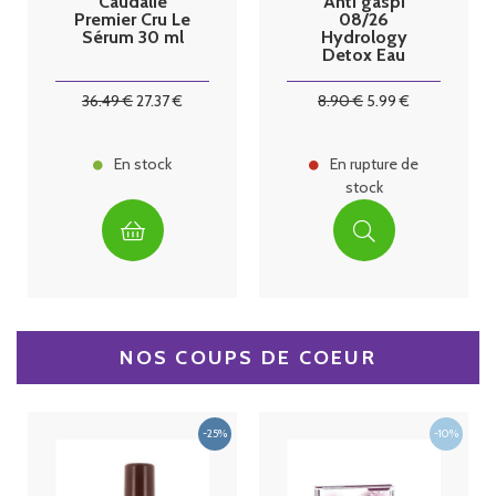
Caudalie
Anti gaspi
Premier Cru Le
08/26
Sérum 30 ml
Hydrology
Detox Eau
fonctionnelle
relaxante sans
36
.49
€
27
.37
€
8
.90
€
5
.99
€
sucre
En stock
En rupture de
stock
NOS COUPS DE COEUR