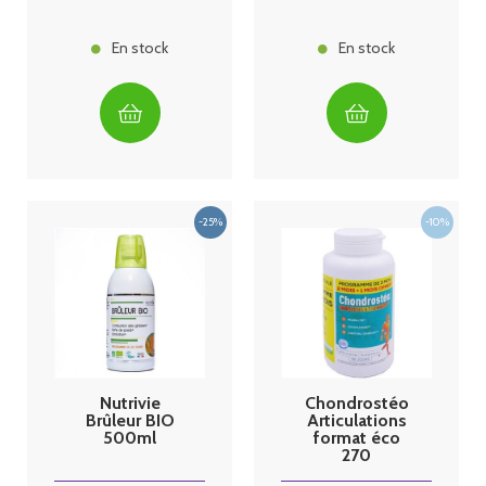
En stock
En stock
Nutrivie
Chondrostéo
Brûleur BIO
Articulations
500ml
format éco
270
comprimés 3