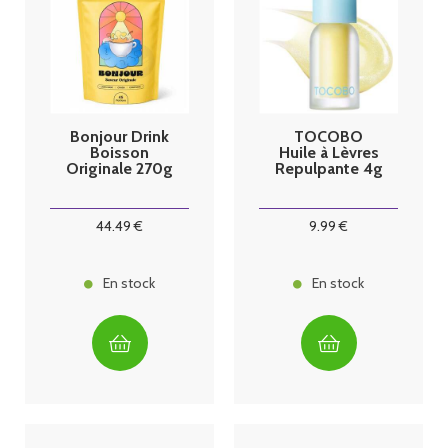
Bonjour Drink
TOCOBO
Boisson
Huile à Lèvres
Originale 270g
Repulpante 4g
44
.49
€
9
.99
€
En stock
En stock