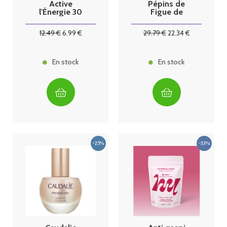
Active
Pépins de
l'Énergie 30
Figue de
comprimés
Barbarie Bio 15
ml
12
.49
€
6
.99
€
29
.79
€
22
.34
€
En stock
En stock