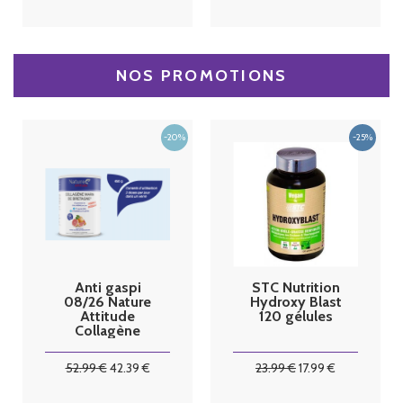
NOS PROMOTIONS
Anti gaspi
STC Nutrition
08/26 Nature
Hydroxy Blast
Attitude
120 gélules
Collagène
Marin de
bretagne 450
52
.99
€
42
.39
€
23
.99
€
17
.99
€
G