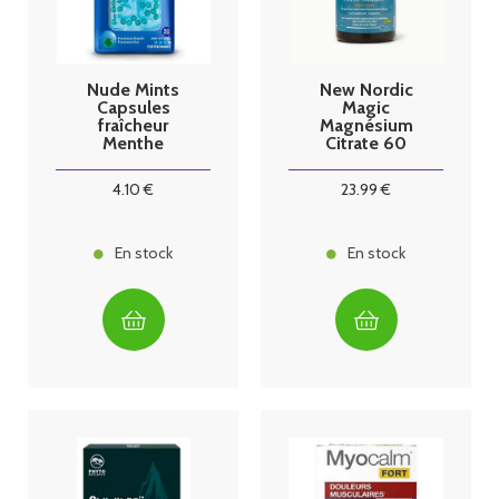
Nude Mints
New Nordic
Capsules
Magic
fraîcheur
Magnésium
Menthe
Citrate 60
poivrée
gummies
4
.10
€
23
.99
€
En stock
En stock