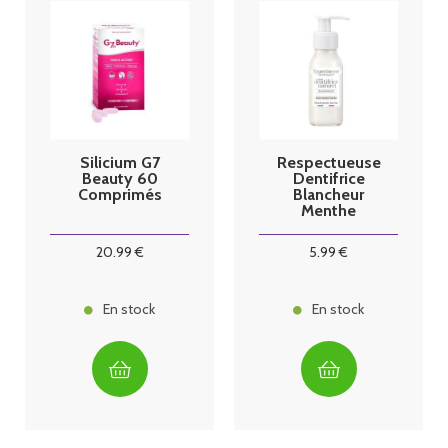
Silicium G7
Respectueuse
Beauty 60
Dentifrice
Comprimés
Blancheur
Menthe
Fraîche 80ml
20
.99
€
5
.99
€
En stock
En stock