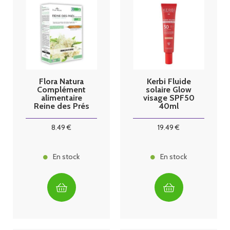
Flora Natura
Kerbi Fluide
Complément
solaire Glow
alimentaire
visage SPF50
Reine des Prés
40ml
Bio 20
ampoules
8
.49
€
19
.49
€
En stock
En stock