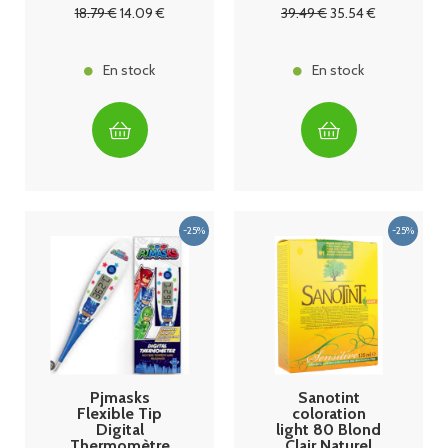
mois Granions
18
.79
€
14
.09
€
39
.49
€
35
.54
€
En stock
En stock
Pjmasks
Sanotint
Flexible Tip
coloration
Digital
light 80 Blond
Thermomètre
Clair Naturel