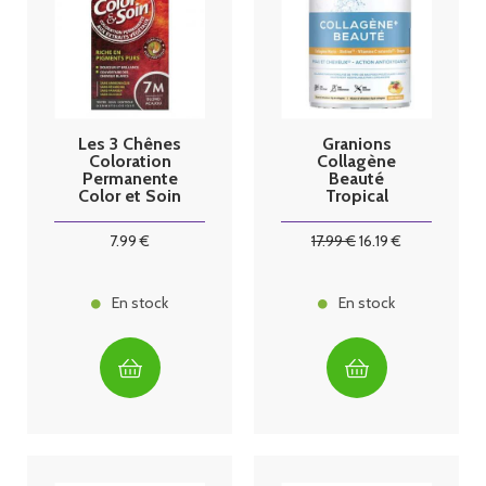
Les 3 Chênes
Granions
Coloration
Collagène
Permanente
Beauté
Color et Soin
Tropical
Blond Acajou
7M
7
.99
€
17
.99
€
16
.19
€
En stock
En stock