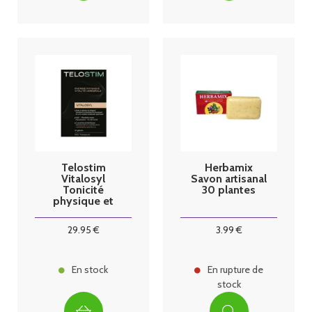
Telostim
Herbamix
Vitalosyl
Savon artisanal
Tonicité
30 plantes
physique et
vitalité
cérébrale 30
29
.95
€
3
.99
€
gélules
En stock
En rupture de
stock