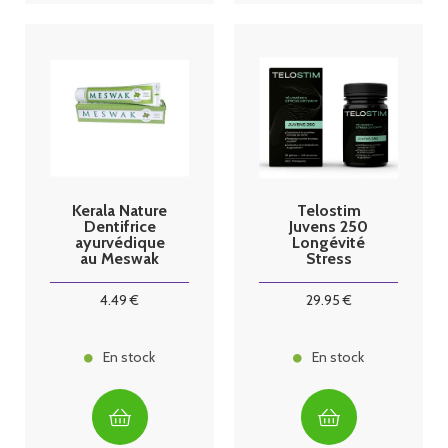
Kerala Nature
Telostim
Dentifrice
Juvens 250
ayurvédique
Longévité
au Meswak
Stress
menthe
oxydatif 56
gélules
4
.49
€
29
.95
€
En stock
En stock