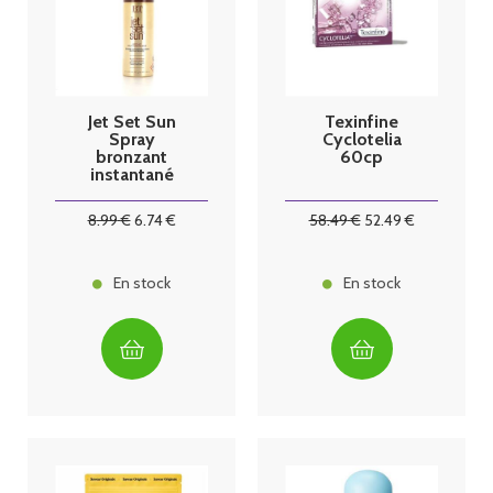
Jet Set Sun
Texinfine
Spray
Cyclotelia
bronzant
60cp
instantané
50ml
8
.99
€
6
.74
€
58
.49
€
52
.49
€
En stock
En stock