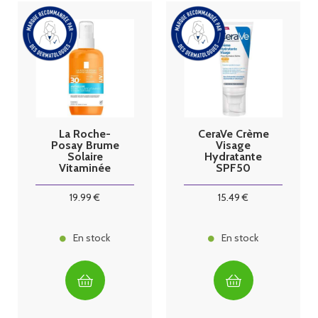
La Roche-
CeraVe Crème
Posay Brume
Visage
Solaire
Hydratante
Vitaminée
SPF50
Anthelios
UVAir SPF30+
19
.99
€
15
.49
€
200ml
En stock
En stock