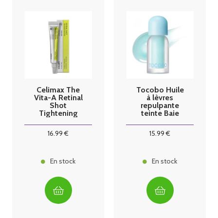
Celimax The
Tocobo Huile
Vita-A Retinal
à lèvres
Shot
repulpante
Tightening
teinte Baie
Booster Sérum
Givrée
15ml
16
.99
€
15
.99
€
En stock
En stock