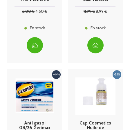
125ml
6
.00
€
4
.50
€
11
.99
€
8
.99
€
En stock
En stock
Anti gaspi
Cap Cosmetics
08/26 Gerimax
Huile de