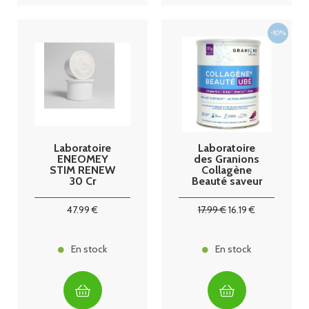
Laboratoire
Laboratoire
ENEOMEY
des Granions
STIM RENEW
Collagène
30 Cr
Beauté saveur
Recharge
Ubé
50ml
47
.99
€
17
.99
€
16
.19
€
En stock
En stock