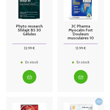
Phyto research
3C Pharma
Shilajit B5 30
Myocalm Fort
Gélules
Douleurs
musculaires 10
sticks
32
.99
€
13
.99
€
En stock
En stock