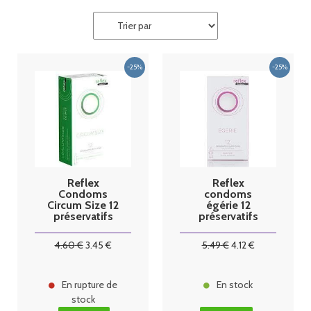
Reflex
Reflex
Condoms
condoms
Circum Size 12
égérie 12
préservatifs
préservatifs
arome
friandise
4
.60
€
3
.45
€
5
.49
€
4
.12
€
En rupture de
En stock
stock