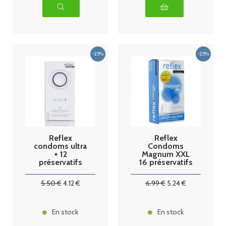
Reflex
Reflex
condoms ultra
Condoms
+ 12
Magnum XXL
préservatifs
16 préservatifs
5
.50
€
4
.12
€
6
.99
€
5
.24
€
En stock
En stock