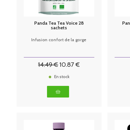
Panda Tea Tea Voice 28
Pan
sachets
Infusion confort de la gorge
14
.49
€
10
.87
€
En stock