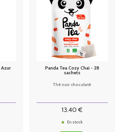
 Azur
Panda Tea Cozy Chai - 28
sachets
Thé noir chocolaté
13
.40
€
En stock