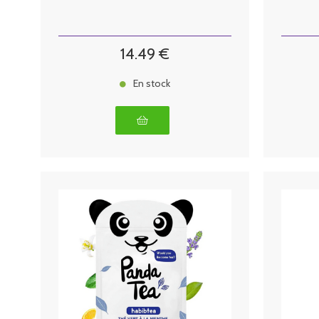
14
.49
€
En stock