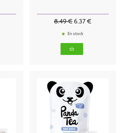
8
.49
€
6
.37
€
En stock