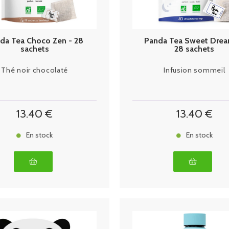
da Tea Choco Zen - 28
Panda Tea Sweet Drea
sachets
28 sachets
Thé noir chocolaté
Infusion sommeil
13
.40
€
13
.40
€
En stock
En stock