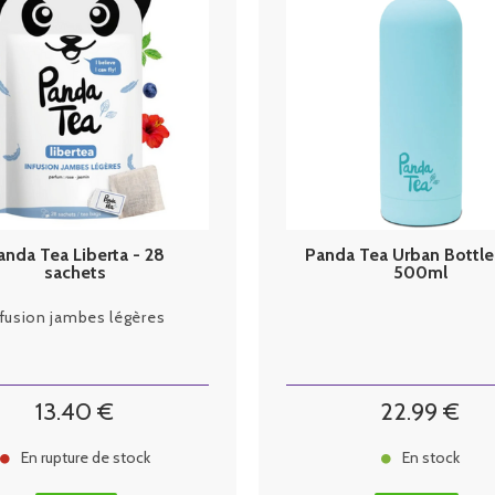
anda Tea Liberta - 28
Panda Tea Urban Bottle
sachets
500ml
nfusion jambes légères
13
.40
€
22
.99
€
En rupture de stock
En stock