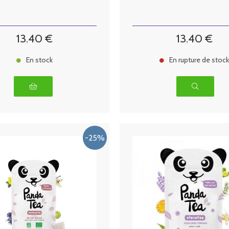
13
.40
€
13
.40
€
En stock
En rupture de stoc