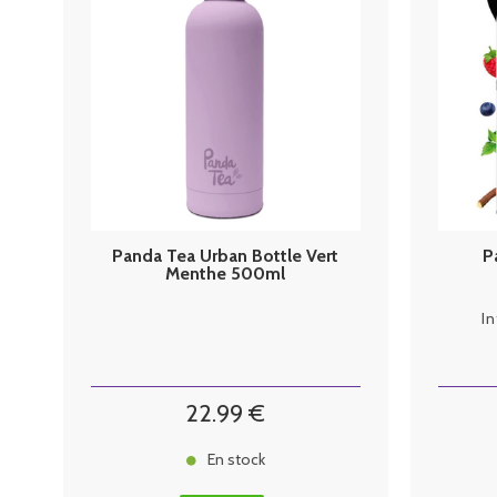
Panda Tea Urban Bottle Vert
P
Menthe 500ml
I
22
.99
€
En stock