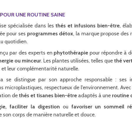
S POUR UNE ROUTINE SAINE
se spécialisée dans les
thés et infusions bien-être
, éla
ée pour ses
programmes détox
, la marque propose des 
u quotidien.
nçu par des experts en
phytothérapie
pour répondre à de
énergie ou minceur
. Les plantes utilisées, telles que
thé ver
s et leur complémentarité naturelle.
ea se distingue par son approche responsable : ses 
s microplastiques, respectueux de l'environnement. Avec 
ation de
thés et tisanes bien-être
adaptés à une
routine 
ie, faciliter la digestion
ou
favoriser un sommeil ré
e son corps de manière naturelle et douce.