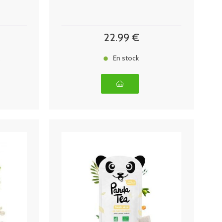
22
.99
€
k
En stock