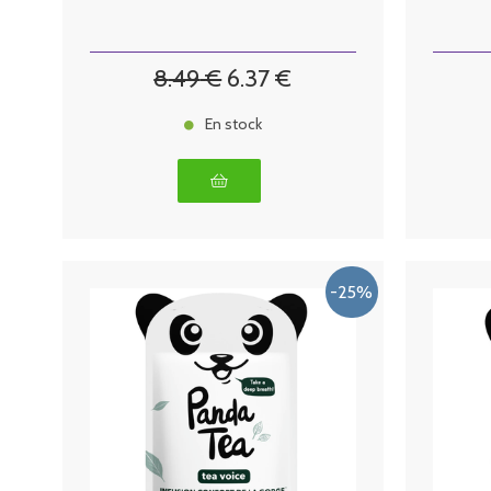
8
.49
€
6
.37
€
En stock