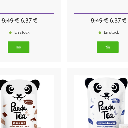
8
.49
€
6
.37
€
8
.49
€
6
.37
€
En stock
En stock