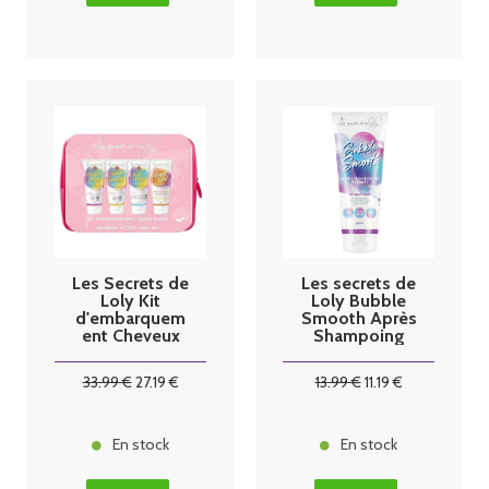
Les Secrets de
Les secrets de
Loly Kit
Loly Bubble
d'embarquem
Smooth Après
ent Cheveux
Shampoing
Ondulés
Enfant 250ml
33
.99
€
27
.19
€
13
.99
€
11
.19
€
En stock
En stock