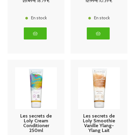
23
.49
€
18
.79
€
12
.99
€
10
.39
€
En stock
En stock
Les secrets de
Les secrets de
Loly Cream
Loly Smoothie
Conditioner
Vanille Ylang-
250ml
Ylang Lait