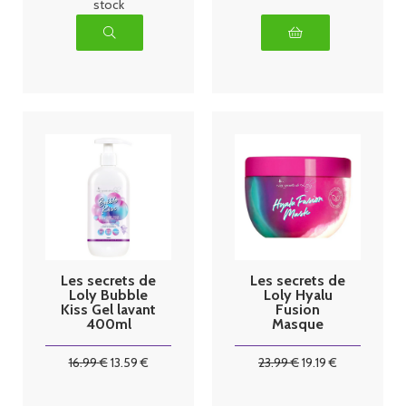
stock
Les secrets de
Les secrets de
Loly Bubble
Loly Hyalu
Kiss Gel lavant
Fusion
400ml
Masque
capillaire
300ml
16
.99
€
13
.59
€
23
.99
€
19
.19
€