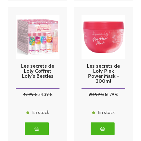
Les secrets de
Les secrets de
Loly Coffret
Loly Pink
Loly's Besties
Power Mask -
300ml
42
.99
€
34
.39
€
20
.99
€
16
.79
€
En stock
En stock