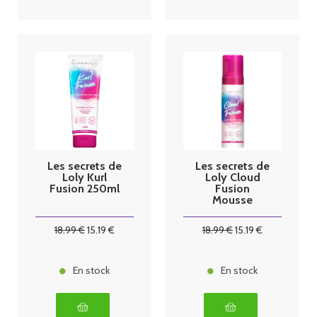
Les secrets de
Les secrets de
Loly Kurl
Loly Cloud
Fusion 250ml
Fusion
Mousse
capillaire
fixante 200ml
18
.99
€
15
.19
€
18
.99
€
15
.19
€
En stock
En stock