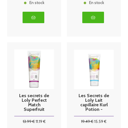
En stock
En stock
Les secrets de
Les Secrets de
Loly Perfect
Loly Lait
Match
capillaire Kurl
Superfruit
Potion -
shampoo -
250ml
250ml
13
.99
€
11
.19
€
19
.49
€
15
.59
€