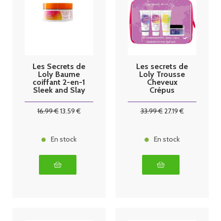
Les Secrets de
Les secrets de
Loly Baume
Loly Trousse
coiffant 2-en-1
Cheveux
Sleek and Slay
Crépus
200ml
16
.99
€
13
.59
€
33
.99
€
27
.19
€
En stock
En stock