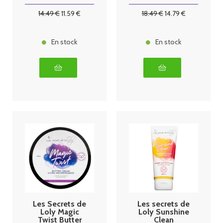
capillaire -
250ml
14
.49
€
11
.59
€
18
.49
€
14
.79
€
En stock
En stock
Les Secrets de
Les secrets de
Loly Magic
Loly Sunshine
Twist Butter
Clean