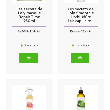
Les secrets de
Les secrets de
Loly masque
Loly Smoothie
Repair Time
Litchi-Mûre
230ml
Lait capillaire -
250ml
15
.50
€
12
.40
€
15
.99
€
12
.79
€
En stock
En stock