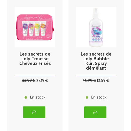
Les secrets de
Les secrets de
Loly Trousse
Loly Bubble
Cheveux Frisés
Kurl Spray
démêlant
Enfant 250ml
33
.99
€
27
.19
€
16
.99
€
13
.59
€
En stock
En stock