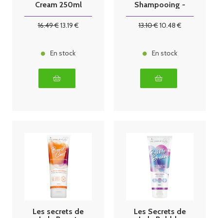
Cream 250ml
Shampooing -
200ml
16
.49
€
13
.19
€
13
.10
€
10
.48
€
En stock
En stock
Les secrets de
Les Secrets de