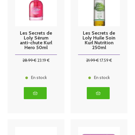
Les Secrets de
Les Secrets de
Loly Sérum
Loly Huile Soin
anti-chute Kurl
Kurl Nutrition
Hero 50ml
250ml
28
.99
€
23
.19
€
21
.99
€
17
.59
€
En stock
En stock