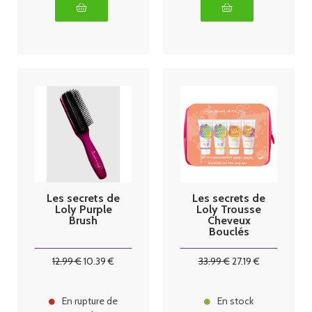
Les secrets de
Les secrets de
Loly Purple
Loly Trousse
Brush
Cheveux
Bouclés
12
.99
€
10
.39
€
33
.99
€
27
.19
€
En rupture de
En stock