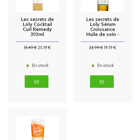
Les secrets de
Les secrets de
Loly Cocktail
Loly Sérum
Curl Remedy
Croissance
310ml
Huile de soin -
250ml
31
.49
€
25
.19
€
23
.99
€
19
.19
€
En stock
En stock