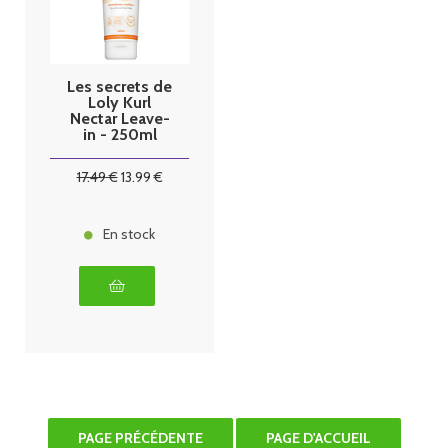
Les secrets de
Loly Kurl
Nectar Leave-
in - 250ml
17
.49
€
13
.99
€
En stock