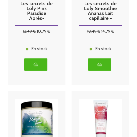
Les secrets de
Les secrets de
Loly Pink
Loly Smoothie
Paradise
Ananas Lait
Après-
capillaire -
shampooing -
250ml
250ml
13
.49
€
10
.79
€
18
.49
€
14
.79
€
En stock
En stock