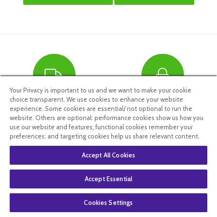
Your Privacy is important to us and we want to make your cookie
choice transparent. We use cookies to enhance your website
experience. Some cookies are essential/ not optional to run the
LIVRAISON
PAIEMENT 100%
website. Others are optional: performance cookies show us how you
OFFERTE DÈS 59€
SÉCURISÉ
use our website and features; functional cookies remember your
preferences; and targeting cookies help us share relevant content.
D'ACHAT
Accept All Cookies
via Mondial Relay
Accept Essential
Cookies Settings