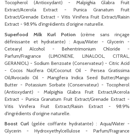
Tocopherol (Antioxydant) - Malpighia Glabra Fruit
Extract/Acerola Extract - Punica Granatum Fruit
Extract/Grenade Extract - Vitis Vinifera Fruit Extract/Raisin
Extract - 98.9% d'ingrédients d'origine naturelle.
Superfood Milk Kurl Potion
(crème sans rinçage
définissante et hydratante) : Aqua/Water - Glycerin -
Cetearyl Alcohol - Behentrimonium Chloride -
Parfum/Fragrance (LIMONENE, LINALOOL, CITRAL,
GERANIOL) - Sodium Benzoate (Conservateur) - Citric Acid
- Cocos Nucifera Oil/Coconut Oil - Persea Gratissima
Oil/Avocado Oil - Mangifera Indica Seed Butter/Mango
Butter - Potassium Sorbate (Conservateur) - Tocopherol
(Antioxydant) - Malpighia Glabra Fruit Extract/Acerola
Extract - Punica Granatum Fruit Extract/Grenade Extract -
Vitis Vinifera Fruit Extract/Raisin Extract - 98.9%
d'ingrédients d'origine naturelle.
Boost Curl
(gelée coiffante hydratante) : Aqua/Water -
Glycerin - Hydroxyethylcellulose - Parfum/Fragrance