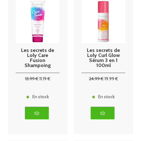
Les secrets de
Les secrets de
Loly Care
Loly Curl Glow
Fusion
Sérum 3 en 1
Shampoing
100ml
250ml
13
.99
€
11
.19
€
24
.99
€
19
.99
€
En stock
En stock