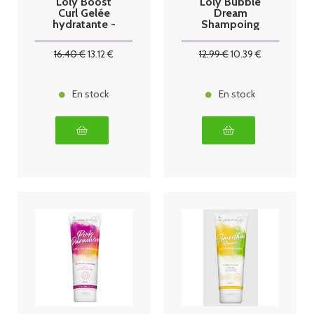
Loly Boost
Loly Bubble
Curl Gelée
Dream
hydratante -
Shampoing
250ml
pour enfant
250 ml
16
.40
€
13
.12
€
12
.99
€
10
.39
€
En stock
En stock