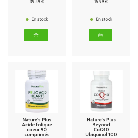
39
.49
€
15
.99
€
En stock
En stock
Nature's Plus
Nature's Plus
Acide folique
Beyond
coeur 90
CoQ10
comprimés
Ubiquinol 100