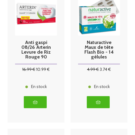
Anti gaspi
Naturactive
08/26 Arterin
Maux de tête
Levure de Riz
Flash Bio - 14
Rouge 90
gélules
Comprimés
dont 30
16
.99
€
10
.99
€
4
.99
€
3
.74
€
Comprimés
Offerts
En stock
En stock