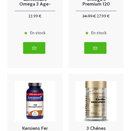
Omega 3 Age-
Premium 120
Well 60
capsules
capsules
23
.99
€
34
.99
€
27
.99
€
En stock
En stock
Kersiens Fer
3 Chênes