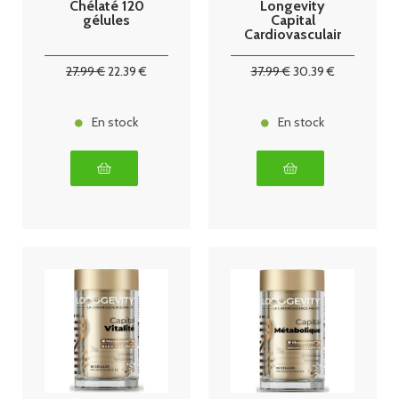
Chélaté 120
Longevity
gélules
Capital
Cardiovasculair
e 30 gélules
27
.99
€
22
.39
€
37
.99
€
30
.39
€
En stock
En stock