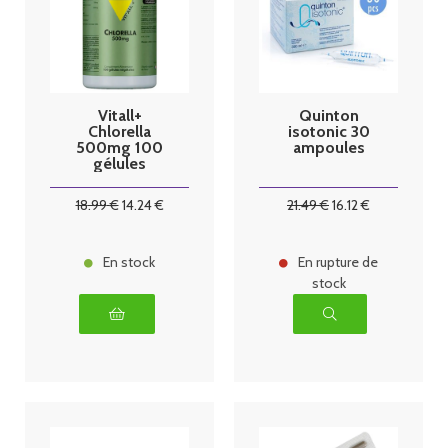
Vitall+
Quinton
Chlorella
isotonic 30
500mg 100
ampoules
gélules
végétales
18
.99
€
14
.24
€
21
.49
€
16
.12
€
En stock
En rupture de
stock