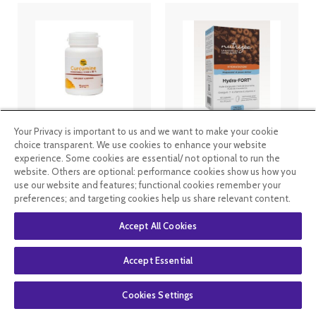
Your Privacy is important to us and we want to make your cookie
Curcumine 60
Nutrigée
comprimés
Hydra-fort -
choice transparent. We use cookies to enhance your website
60 capsules
experience. Some cookies are essential/ not optional to run the
website. Others are optional: performance cookies show us how you
use our website and features; functional cookies remember your
26
.50
€
19
.87
€
26
.99
€
preferences; and targeting cookies help us share relevant content.
Accept All Cookies
En stock
En stock
Accept Essential
Cookies Settings