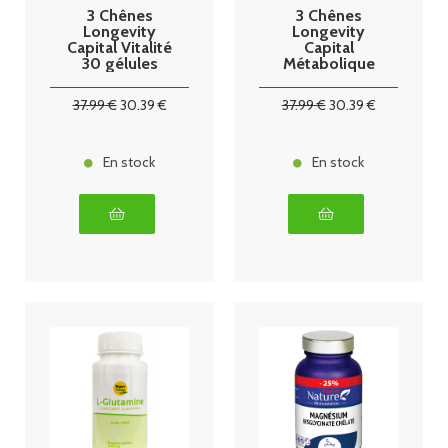
3 Chênes
3 Chênes
Longevity
Longevity
Capital Vitalité
Capital
30 gélules
Métabolique
30 gélules
37
.99
€
30
.39
€
37
.99
€
30
.39
€
En stock
En stock