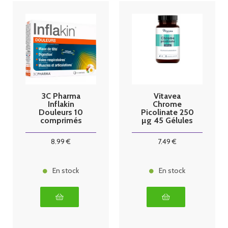
3C Pharma
Vitavea
Inflakin
Chrome
Douleurs 10
Picolinate 250
comprimés
µg 45 Gélules
8
.99
€
7
.49
€
En stock
En stock