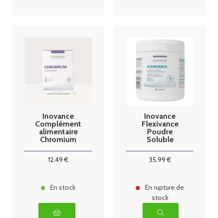
Inovance
Inovance
Complément
Flexivance
alimentaire
Poudre
Chromium
Soluble
Plus
12
.49
€
35
.99
€
En stock
En rupture de
stock