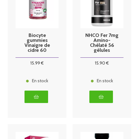
Biocyte
NHCO Fer 7mg
gummies
Amino-
Vinaigre de
Chélaté 56
cidre 60
gélules
gummies
15
.99
€
15
.90
€
En stock
En stock