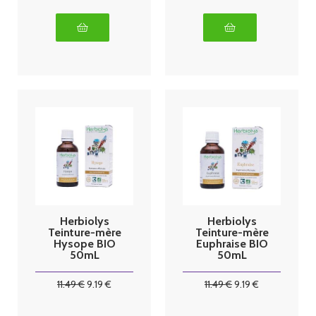
Herbiolys
Herbiolys
Teinture-mère
Teinture-mère
Hysope BIO
Euphraise BIO
50mL
50mL
11
.49
€
9
.19
€
11
.49
€
9
.19
€