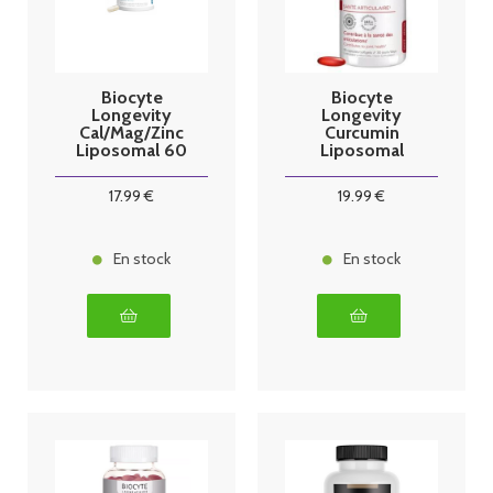
Biocyte
Biocyte
Longevity
Longevity
Cal/Mag/Zinc
Curcumin
Liposomal 60
Liposomal
Gélules
Forte 30
Gélules
17
.99
€
19
.99
€
En stock
En stock