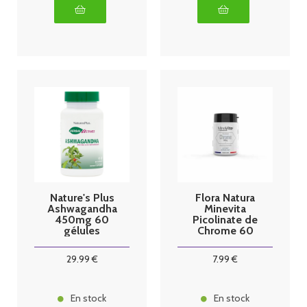
Nature's Plus
Flora Natura
Ashwagandha
Minevita
450mg 60
Picolinate de
gélules
Chrome 60
gélules
29
.99
€
7
.99
€
En stock
En stock