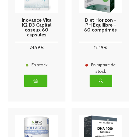
Inovance Vita
Diet Horizon -
K2 D3 Capital
PH Equilibre -
osseux 60
60 comprimés
capsules
Ysonut
24
.99
€
12
.49
€
En stock
En rupture de
stock