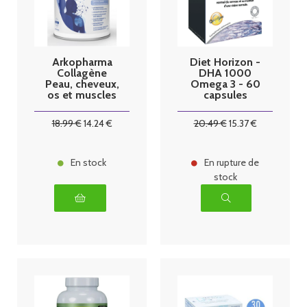
Arkopharma
Diet Horizon -
Collagène
DHA 1000
Peau, cheveux,
Omega 3 - 60
os et muscles
capsules
260g
18
.99
€
14
.24
€
20
.49
€
15
.37
€
En stock
En rupture de
stock