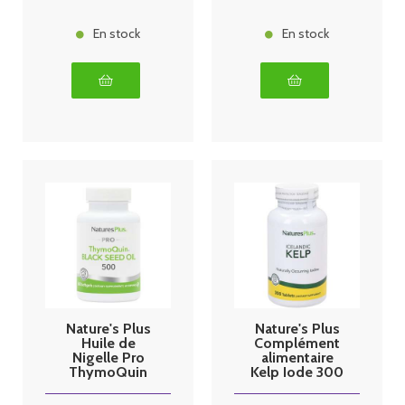
En stock
En stock
Nature's Plus
Nature's Plus
Huile de
Complément
Nigelle Pro
alimentaire
ThymoQuin
Kelp Iode 300
500mg 60
comprimés
perles