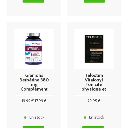
Granions
Telostim
Berbérine 380
Vitalosyl
mg
Tonicité
Complément
physique et
Alimentaire 60
vitalité
Gélules
cérébrale 30
19
.99
€
17
.99
€
29
.95
€
gélules
En stock
En stock