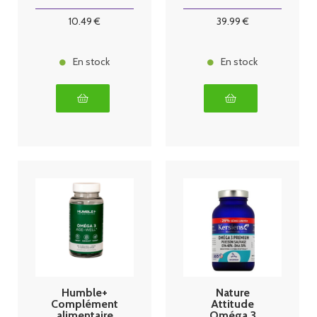
mg 30 perles
10
.49
€
39
.99
€
En stock
En stock
Humble+
Nature
Complément
Attitude
alimentaire
Oméga 3