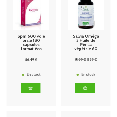
Spm 600 voie
Salvia Oméga
orale 180
3 Huile de
capsules
Périlla
format éco
végétale 60
capsules
56
.49
€
15
.99
€
11
.99
€
En stock
En stock