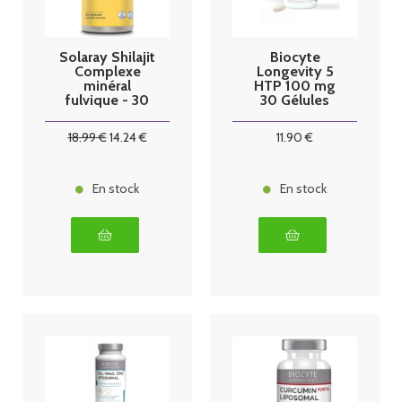
Solaray Shilajit
Biocyte
Complexe
Longevity 5
minéral
HTP 100 mg
fulvique - 30
30 Gélules
capsules
18
.99
€
14
.24
€
11
.90
€
En stock
En stock