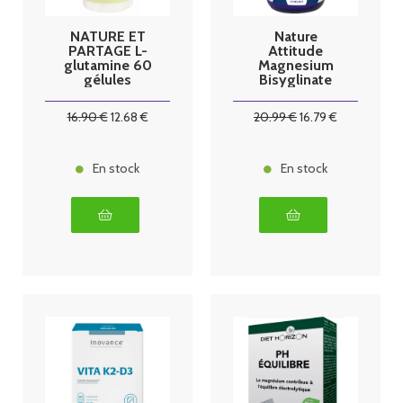
NATURE ET
Nature
PARTAGE L-
Attitude
glutamine 60
Magnesium
gélules
Bisyglinate
Chélaté - 120
gélules
16
.90
€
12
.68
€
20
.99
€
16
.79
€
En stock
En stock