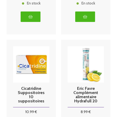
En stock
En stock
Cicatridine
Eric Favre
Suppositoires
Complément
10
alimentaire
suppositoires
Hydrafull 20
comprimés
effervescents
10
.99
€
8
.99
€