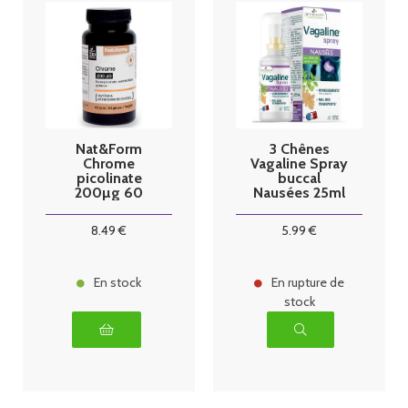
Nat&Form
3 Chênes
Chrome
Vagaline Spray
picolinate
buccal
200µg 60
Nausées 25ml
gélules
8
.49
€
5
.99
€
En stock
En rupture de
stock