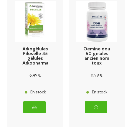
Arkogélules
Oemine dou
Piloselle 45
60 gelules
gélules
ancien nom
Arkopharma
toux
6
.49
€
11
.99
€
En stock
En stock