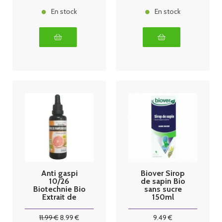
En stock
En stock
Anti gaspi
Biover Sirop
10/26
de sapin Bio
Biotechnie Bio
sans sucre
Extrait de
150ml
pépins de
pamplemouss
11
.99
€
8
.99
€
9
.49
€
e 1200mg - 30