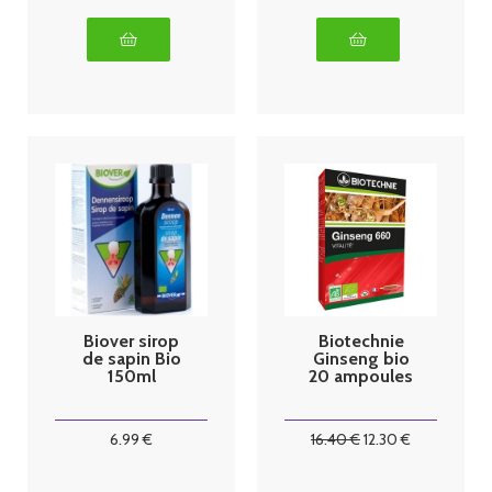
Biover sirop
Biotechnie
de sapin Bio
Ginseng bio
150ml
20 ampoules
6
.99
€
16
.40
€
12
.30
€