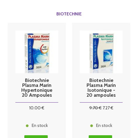
BIOTECHNIE
Biotechnie
Biotechnie
Plasma Marin
Plasma Marin
Hypertonique
Isotonique -
20 Ampoules
20 ampoules
10
.00
€
9
.70
€
7
.27
€
En stock
En stock