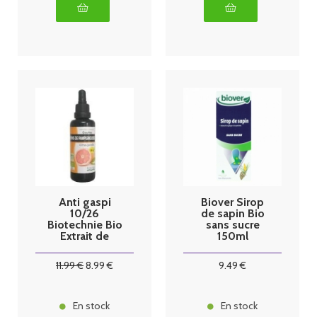
Anti gaspi
Biover Sirop
10/26
de sapin Bio
Biotechnie Bio
sans sucre
Extrait de
150ml
pépins de
pamplemouss
11
.99
€
8
.99
€
9
.49
€
e 1200mg - 30
ml
En stock
En stock