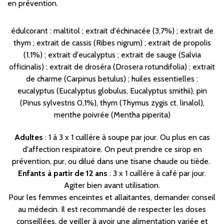
en prévention.
édulcorant : maltitol ; extrait d'échinacée (3,7%) ; extrait de
thym ; extrait de cassis (Ribes nigrum) ; extrait de propolis
(1,1%) ; extrait d'eucalyptus ; extrait de sauge (Salvia
officinalis) ; extrait de droséra (Drosera rotundifolia) ; extrait
de charme (Carpinus betulus) ; huiles essentielles :
eucalyptus (Eucalyptus globulus, Eucalyptus smithii), pin
(Pinus sylvestris 0,1%), thym (Thymus zygis ct. linalol),
menthe poivrée (Mentha piperita)
Adultes
: 1 à 3 x 1 cuillère à soupe par jour. Ou plus en cas
d'affection respiratoire. On peut prendre ce sirop en
prévention, pur, ou dilué dans une tisane chaude ou tiède.
Enfants à partir de 12 ans
: 3 x 1 cuillère à café par jour.
Agiter bien avant utilisation.
Pour les femmes enceintes et allaitantes, demander conseil
au médecin. Il est recommandé de respecter les doses
conseillées, de veiller à avoir une alimentation variée et