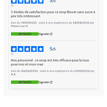
5
/
5
AVIS VÉRIFIÉ
5 étoiles de satisfaction pour ce sirop Biover sans sucre à 
prix très intéressant.
Avis du
19/09/2025
, suite à une expérience du
28/08/2025
par
Pierre-Luc H.
UTILE
(0)
Signaler
5
/
5
AVIS VÉRIFIÉ
Avis personnel : ce sirop est très efficace pour la toux 
pour moi et mon mari
Avis du
06/06/2024
, suite à une expérience du
21/05/2024
par
A.A.
UTILE
(0)
Signaler