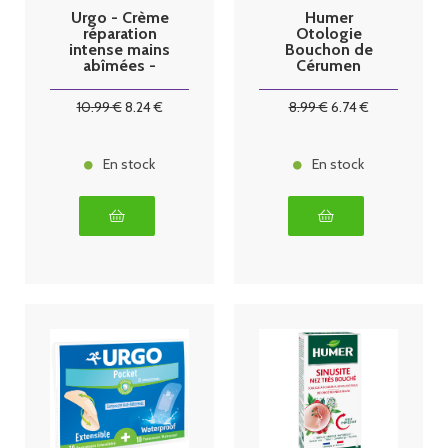
Urgo - Crème
Humer
réparation
Otologie
intense mains
Bouchon de
abîmées -
Cérumen
50ml
Spray 50ml
10
.99
€
8
.24
€
8
.99
€
6
.74
€
En stock
En stock