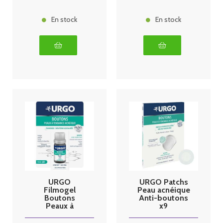
En stock
En stock
URGO
URGO Patchs
Filmogel
Peau acnéique
Boutons
Anti-boutons
Peaux à
x9
tendance
acnéique 3.25