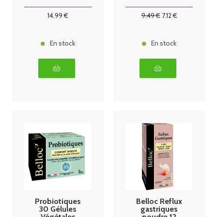
Sébo-
régulateur
14
.99
€
9
.49
€
7
.12
€
30ml
En stock
En stock
Probiotiques
Belloc Reflux
30 Gélules
gastriques
Végétales
poudre 12