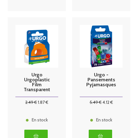
Urgo
Urgo -
Urgoplastic
Pansements
Film
Pyjamasques
Transparent
Sparadrap 5 m
x 2,5 cm
2
.49
€
1
.87
€
5
.49
€
4
.12
€
En stock
En stock