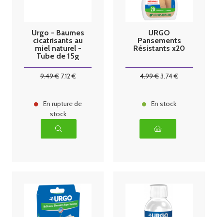
Urgo - Baumes
URGO
cicatrisants au
Pansements
miel naturel -
Résistants x20
Tube de 15g
9
.49
€
7
.12
€
4
.99
€
3
.74
€
En rupture de
En stock
stock