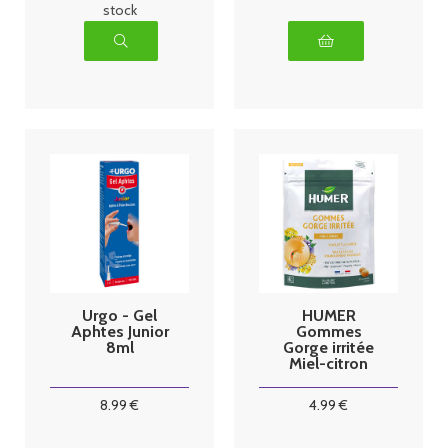
stock
Urgo - Gel
HUMER
Aphtes Junior
Gommes
8ml
Gorge irritée
Miel-citron
x30
8
.99
€
4
.99
€