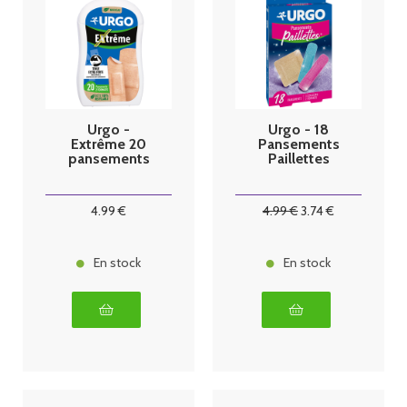
Urgo -
Urgo - 18
Extrême 20
Pansements
pansements
Paillettes
4
.99
€
4
.99
€
3
.74
€
En stock
En stock