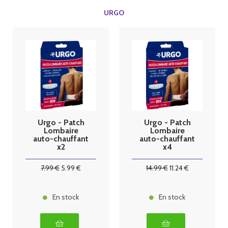
URGO
Urgo - Patch
Urgo - Patch
Lombaire
Lombaire
auto-chauffant
auto-chauffant
x2
x4
7
.99
€
5
.99
€
14
.99
€
11
.24
€
En stock
En stock