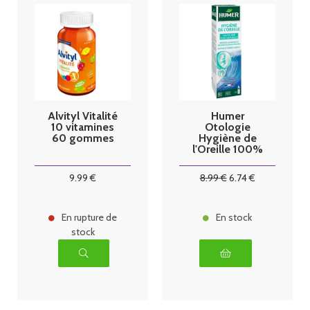
Alvityl Vitalité
Humer
10 vitamines
Otologie
60 gommes
Hygiène de
l'Oreille 100%
Naturel Spray
dès 3 ans
9
.99
€
8
.99
€
6
.74
€
100ml
En rupture de
En stock
stock