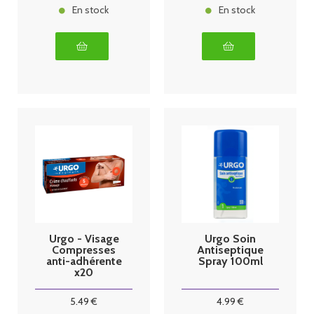
En stock
En stock
Urgo - Visage
Urgo Soin
Compresses
Antiseptique
anti-adhérente
Spray 100ml
x20
5
.49
€
4
.99
€