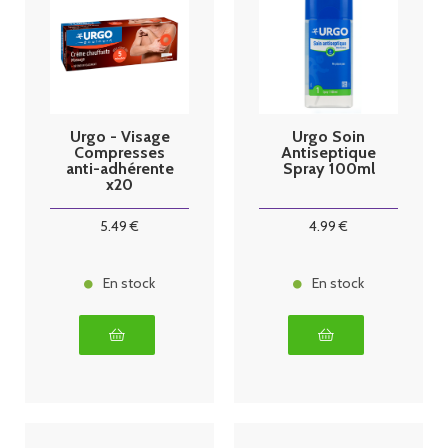
Urgo - Visage
Urgo Soin
Compresses
Antiseptique
anti-adhérente
Spray 100ml
x20
5
.49
€
4
.99
€
En stock
En stock