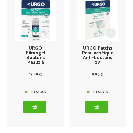
URGO
URGO Patchs
Filmogel
Peau acnéique
Boutons
Anti-boutons
Peaux à
x9
tendance
acnéique 3.25
13
.49
€
9
.99
€
ml
En stock
En stock