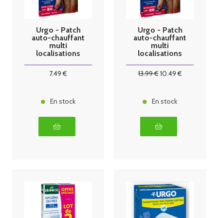
Urgo - Patch
Urgo - Patch
auto-chauffant
auto-chauffant
multi
multi
localisations
localisations
x2
x4
7
.49
€
13
.99
€
10
.49
€
En stock
En stock