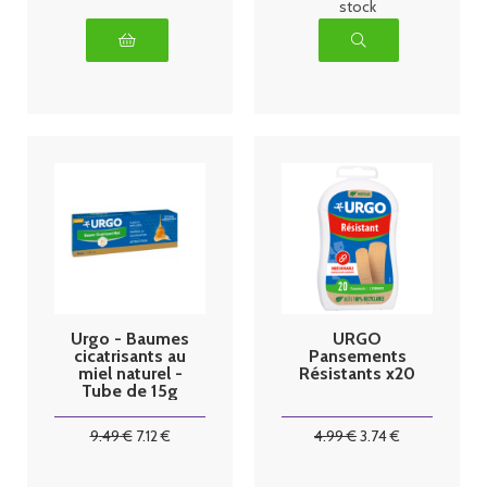
stock
Urgo - Baumes
URGO
cicatrisants au
Pansements
miel naturel -
Résistants x20
Tube de 15g
9
.49
€
7
.12
€
4
.99
€
3
.74
€