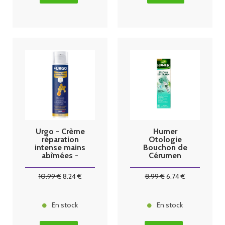
Urgo - Crème
Humer
réparation
Otologie
intense mains
Bouchon de
abîmées -
Cérumen
50ml
Spray 50ml
10
.99
€
8
.24
€
8
.99
€
6
.74
€
En stock
En stock