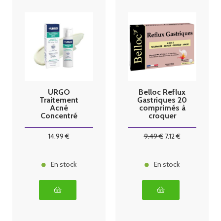
URGO
Belloc Reflux
Traitement
Gastriques 20
Acné
comprimés à
Concentré
croquer
Sébo-
régulateur
14
.99
€
9
.49
€
7
.12
€
30ml
En stock
En stock