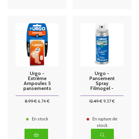
Urgo -
Urgo -
Extrême
Pansement
Ampoules 5
Spray
pansements
Filmogel -
grand format
Flacon 40ml
8
.99
€
6
.74
€
12
.49
€
9
.37
€
En stock
En rupture de
stock