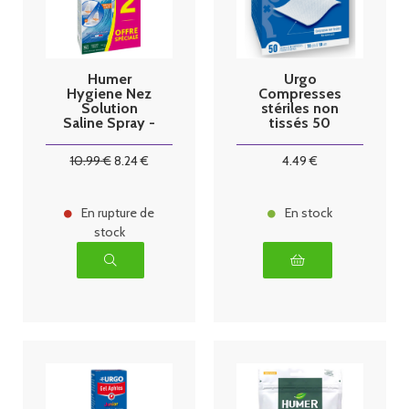
Humer
Urgo
Hygiene Nez
Compresses
Solution
stériles non
Saline Spray -
tissés 50
2x150ml
sachets
10
.99
€
8
.24
€
4
.49
€
En rupture de
En stock
stock