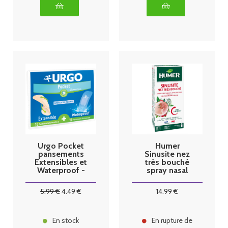
Urgo Pocket
Humer
pansements
Sinusite nez
Extensibles et
très bouché
Waterproof -
spray nasal
20
15ml
Pansements
5
.99
€
4
.49
€
14
.99
€
En stock
En rupture de