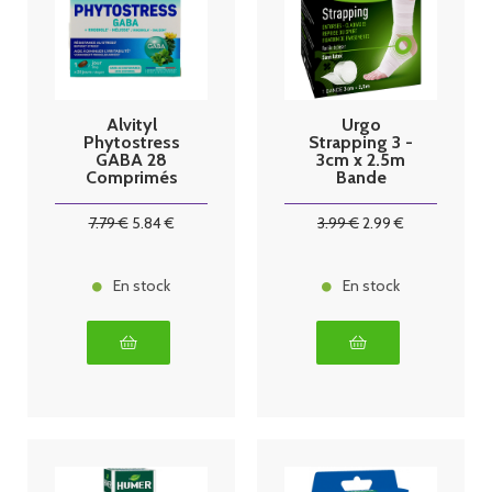
Alvityl
Urgo
Phytostress
Strapping 3 -
GABA 28
3cm x 2.5m
Comprimés
Bande
Elastique
Tissée
7
.79
€
5
.84
€
3
.99
€
2
.99
€
En stock
En stock