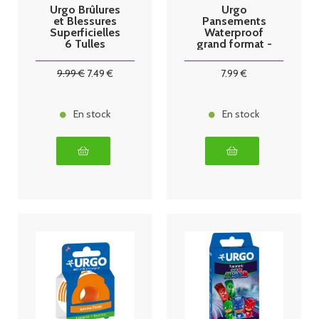
Urgo Brûlures
Urgo
et Blessures
Pansements
Superficielles
Waterproof
6 Tulles
grand format -
bte de 5
9
.99
€
7
.49
€
7
.99
€
En stock
En stock