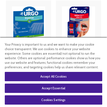
Your Privacy is important to us and we want to make your cookie
Urgo
Urgo -
urgostrips
Filmogel
choice transparent. We use cookies to enhance your website
sutures
Aphtes -
experience. Some cookies are essential/ not optional to run the
adhésives
Spatule
website. Others are optional: performance cookies show us how you
stériles 10
use our website and features; functional cookies remember your
bandelettes
3
.49
€
2
.62
€
12
.99
€
preferences; and targeting cookies help us share relevant content.
Accept All Cookies
En rupture de
En stock
stock
Accept Essential
Cookies Settings