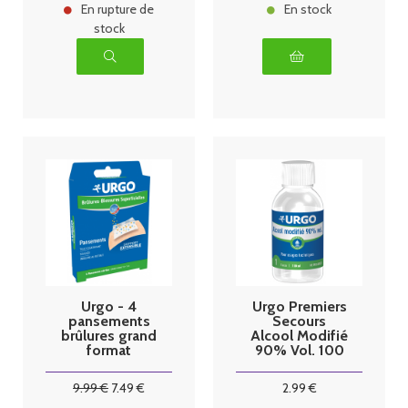
En rupture de
En stock
stock
Urgo - 4
Urgo Premiers
pansements
Secours
brûlures grand
Alcool Modifié
format
90% Vol. 100
ml
9
.99
€
7
.49
€
2
.99
€