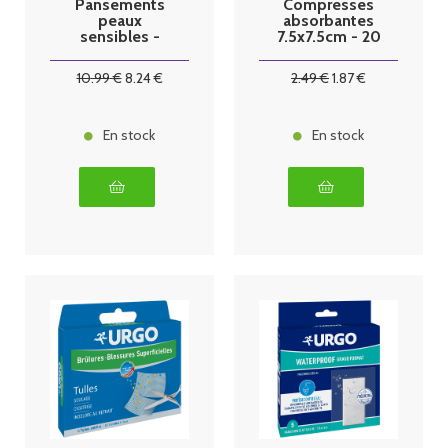
Pansements
Compresses
peaux
absorbantes
sensibles -
7.5x7.5cm - 20
Grand format -
sachets
boîte x5
10
.99
€
8
.24
€
2
.49
€
1
.87
€
En stock
En stock