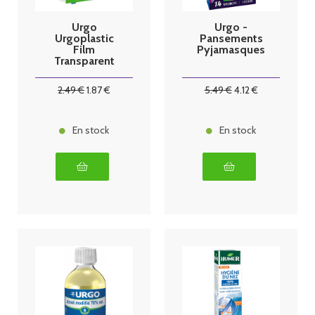
Urgo
Urgo -
Urgoplastic
Pansements
Film
Pyjamasques
Transparent
Sparadrap 5 m
x 2,5 cm
2
.49
€
1
.87
€
5
.49
€
4
.12
€
En stock
En stock