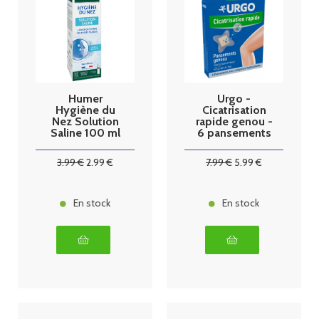
Humer
Urgo -
Hygiène du
Cicatrisation
Nez Solution
rapide genou -
Saline 100 ml
6 pansements
3
.99
€
2
.99
€
7
.99
€
5
.99
€
En stock
En stock