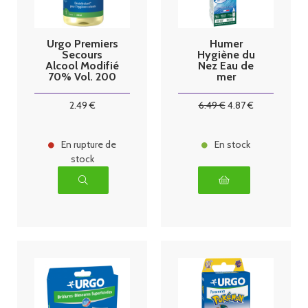
Urgo Premiers
Humer
Secours
Hygiène du
Alcool Modifié
Nez Eau de
70% Vol. 200
mer
ml
Isotonique
Adultes 150ml
2
.49
€
6
.49
€
4
.87
€
En rupture de
En stock
stock