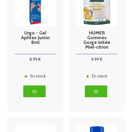
Urgo - Gel
HUMER
Aphtes Junior
Gommes
8ml
Gorge irritée
Miel-citron
x30
8
.99
€
4
.99
€
En stock
En stock