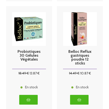
Probiotiques
Belloc Reflux
30 Gélules
gastriques
Végétales
poudre 12
sticks
18
.49
€
13
.87
€
14
.49
€
10
.87
€
En stock
En stock