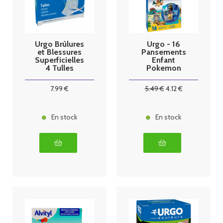
Urgo Brûlures
Urgo - 16
et Blessures
Pansements
Superficielles
Enfant
4 Tulles
Pokemon
7
.99
€
5
.49
€
4
.12
€
En stock
En stock