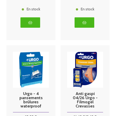
En stock
En stock
Urgo - 4
Anti gaspi
pansements
04/26 Urgo -
brûlures
Filmogel
waterproof
Crevasses
grand format
Talons
fendillés -