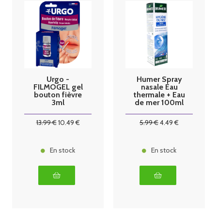
Urgo -
Humer Spray
FILMOGEL gel
nasale Eau
bouton fièvre
thermale + Eau
3ml
de mer 100ml
13
.99
€
10
.49
€
5
.99
€
4
.49
€
En stock
En stock