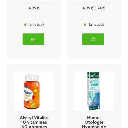
4
.99
€
4
.99
€
3
.74
€
En stock
En stock
Alvityl Vitalité
Humer
10 vitamines
Otologie
60 gommes
Hygiène de