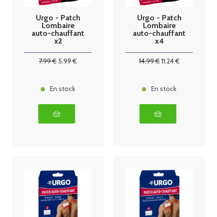
Urgo - Patch
Urgo - Patch
Lombaire
Lombaire
auto-chauffant
auto-chauffant
x2
x4
7
.99
€
5
.99
€
14
.99
€
11
.24
€
En stock
En stock