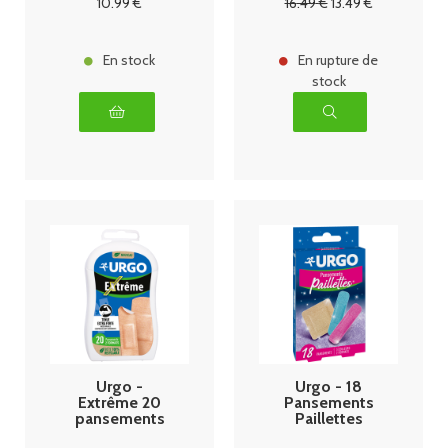
10
.99
€
16
.49
€
13
.49
€
7,5ml
En stock
En rupture de
stock
Urgo -
Urgo - 18
Extrême 20
Pansements
pansements
Paillettes