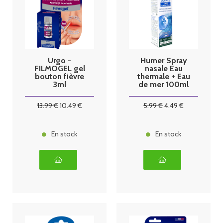
Urgo -
Humer Spray
FILMOGEL gel
nasale Eau
bouton fièvre
thermale + Eau
3ml
de mer 100ml
13
.99
€
10
.49
€
5
.99
€
4
.49
€
En stock
En stock