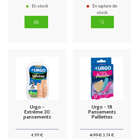
En stock
En rupture de
stock
Urgo -
Urgo - 18
Extrême 20
Pansements
pansements
Paillettes
4
.99
€
4
.99
€
3
.74
€