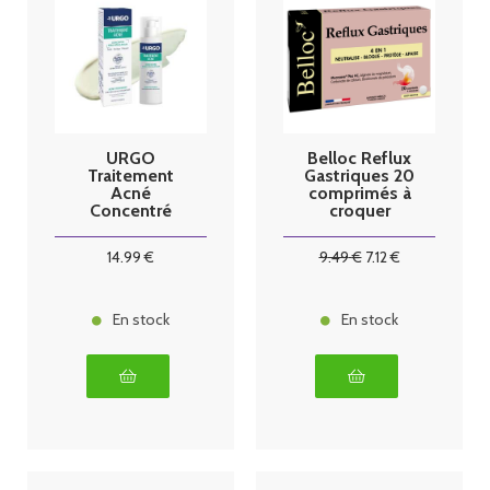
URGO
Belloc Reflux
Traitement
Gastriques 20
Acné
comprimés à
Concentré
croquer
Sébo-
régulateur
14
.99
€
9
.49
€
7
.12
€
30ml
En stock
En stock