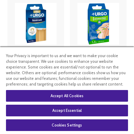
Urgo - Bande à
Urgo -
Your Privacy is important to us and we want to make your cookie
découper
Extensible
Résistant -
bande - 1m x
choice transparent. We use cookies to enhance your website
1mx6cm
6cm
experience. Some cookies are essential/ not optional to run the
website. Others are optional: performance cookies show us how you
2
.99
€
2
.24
€
3
.49
€
2
.62
€
use our website and features; functional cookies remember your
preferences; and targeting cookies help us share relevant content.
En stock
En stock
Accept All Cookies
Accept Essential
Cookies Settings