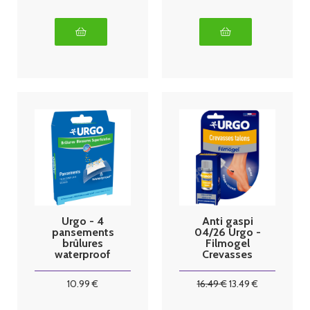
Urgo - 4
Anti gaspi
pansements
04/26 Urgo -
brûlures
Filmogel
waterproof
Crevasses
grand format
Talons
fendillés -
10
.99
€
16
.49
€
13
.49
€
7,5ml