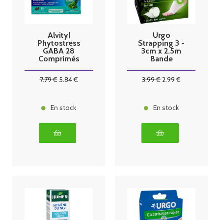
Alvityl
Urgo
Phytostress
Strapping 3 -
GABA 28
3cm x 2.5m
Comprimés
Bande
Elastique
Tissée
7
.79
€
5
.84
€
3
.99
€
2
.99
€
En stock
En stock