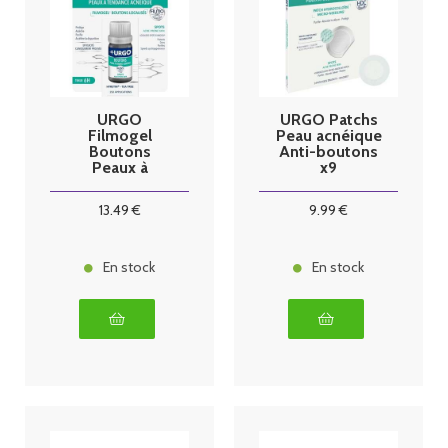
URGO
URGO Patchs
Filmogel
Peau acnéique
Boutons
Anti-boutons
Peaux à
x9
tendance
acnéique 3.25
13
.49
€
9
.99
€
ml
En stock
En stock