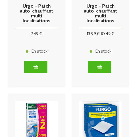
Urgo - Patch
Urgo - Patch
auto-chauffant
auto-chauffant
multi
multi
localisations
localisations
x2
x4
7
.49
€
13
.99
€
10
.49
€
En stock
En stock