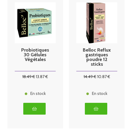
Probiotiques
Belloc Reflux
30 Gélules
gastriques
Végétales
poudre 12
sticks
18
.49
€
13
.87
€
14
.49
€
10
.87
€
En stock
En stock