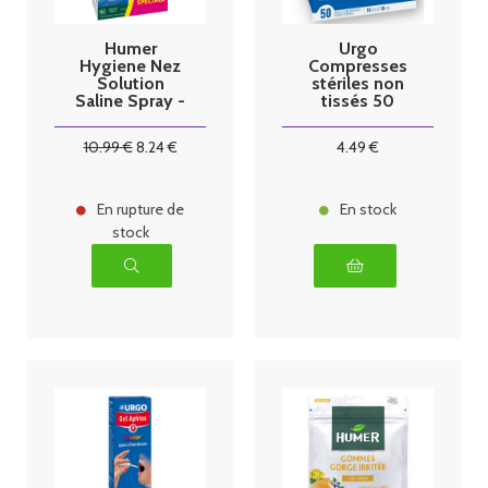
Humer
Urgo
Hygiene Nez
Compresses
Solution
stériles non
Saline Spray -
tissés 50
2x150ml
sachets
10
.99
€
8
.24
€
4
.49
€
En rupture de
En stock
stock