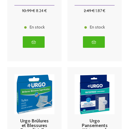
Grand format -
sachets
boîte x5
10
.99
€
8
.24
€
2
.49
€
1
.87
€
En stock
En stock
Urgo Brûlures
Urgo
et Blessures
Pansements