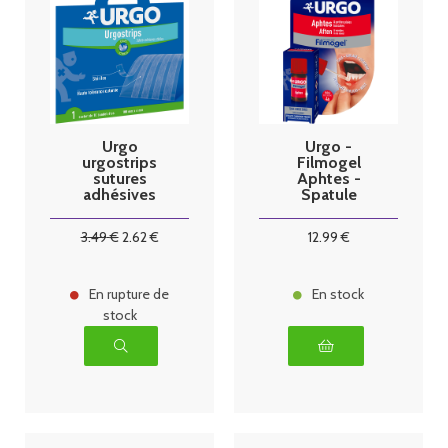
Urgo
Urgo -
urgostrips
Filmogel
sutures
Aphtes -
adhésives
Spatule
stériles 10
bandelettes
3
.49
€
2
.62
€
12
.99
€
En rupture de
En stock
stock