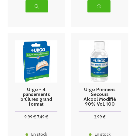
Urgo - 4
Urgo Premiers
pansements
Secours
brûlures grand
Alcool Modifié
format
90% Vol. 100
ml
9
.99
€
7
.49
€
2
.99
€
En stock
En stock