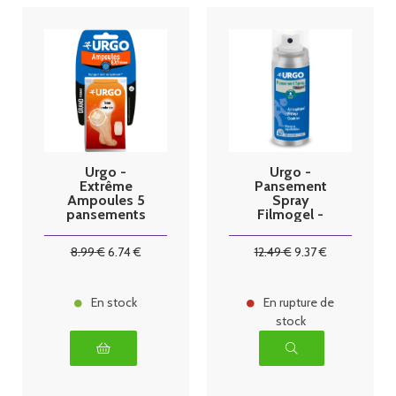
Urgo -
Urgo -
Extrême
Pansement
Ampoules 5
Spray
pansements
Filmogel -
grand format
Flacon 40ml
8
.99
€
6
.74
€
12
.49
€
9
.37
€
En stock
En rupture de
stock