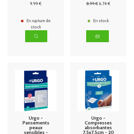
dès 3 ans
9
.99
€
8
.99
€
6
.74
€
100ml
En rupture de
En stock
stock
Urgo -
Urgo -
Pansements
Compresses
peaux
absorbantes
sensibles -
7.5x7.5cm - 20