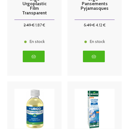
Urgoplastic
Pansements
Film
Pyjamasques
Transparent
Sparadrap 5 m
x 2,5 cm
2
.49
€
1
.87
€
5
.49
€
4
.12
€
En stock
En stock