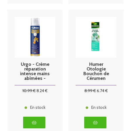
Urgo - Crème
Humer
réparation
Otologie
intense mains
Bouchon de
abîmées -
Cérumen
50ml
Spray 50ml
10
.99
€
8
.24
€
8
.99
€
6
.74
€
En stock
En stock