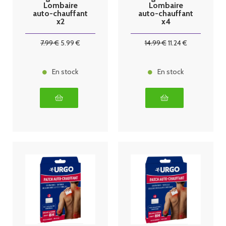
Lombaire
Lombaire
auto-chauffant
auto-chauffant
x2
x4
7
.99
€
5
.99
€
14
.99
€
11
.24
€
En stock
En stock