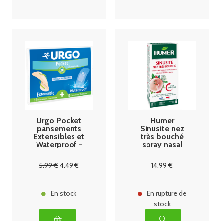
Urgo Pocket
Humer
pansements
Sinusite nez
Extensibles et
très bouché
Waterproof -
spray nasal
20
15ml
Pansements
5
.99
€
4
.49
€
14
.99
€
En stock
En rupture de
stock