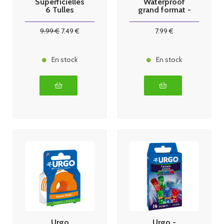
Superficielles
Waterproof
6 Tulles
grand format -
bte de 5
9
.99
€
7
.49
€
7
.99
€
En stock
En stock
Urgo
Urgo -