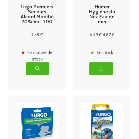
Urgo Premiers
Humer
Secours
Hygiène du
Alcool Modifié
Nez Eau de
70% Vol. 200
mer
ml
Isotonique
Adultes 150ml
2
.49
€
6
.49
€
4
.87
€
En rupture de
En stock
stock