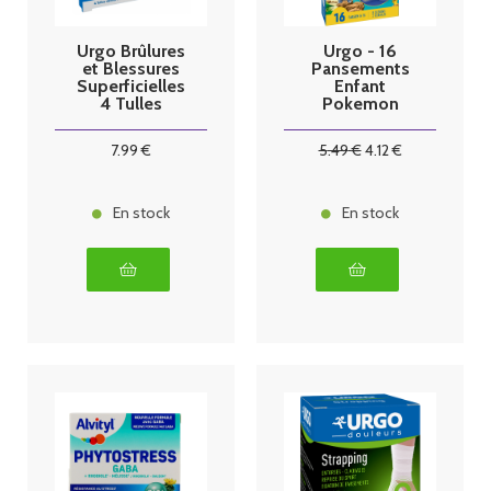
Urgo Brûlures
Urgo - 16
et Blessures
Pansements
Superficielles
Enfant
4 Tulles
Pokemon
7
.99
€
5
.49
€
4
.12
€
En stock
En stock