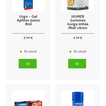
Urgo - Gel
HUMER
Aphtes Junior
Gommes
8ml
Gorge irritée
Miel-citron
x30
8
.99
€
4
.99
€
En stock
En stock