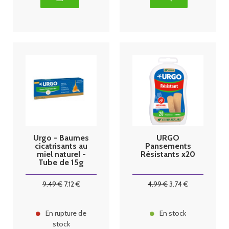
Urgo - Baumes
URGO
cicatrisants au
Pansements
miel naturel -
Résistants x20
Tube de 15g
9
.49
€
7
.12
€
4
.99
€
3
.74
€
En rupture de
En stock
stock