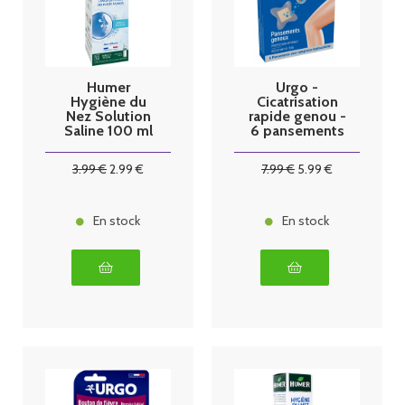
Humer
Urgo -
Hygiène du
Cicatrisation
Nez Solution
rapide genou -
Saline 100 ml
6 pansements
3
.99
€
2
.99
€
7
.99
€
5
.99
€
En stock
En stock