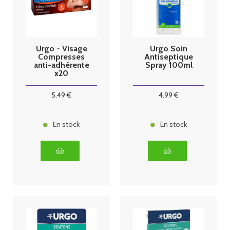
Urgo - Visage
Urgo Soin
Compresses
Antiseptique
anti-adhérente
Spray 100ml
x20
5
.49
€
4
.99
€
En stock
En stock