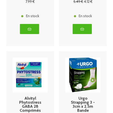
7
.99
€
5
.49
€
4
.12
€
En stock
En stock
Alvityl
Urgo
Phytostress
Strapping 3 -
GABA 28
3cm x 2.5m
Comprimés
Bande