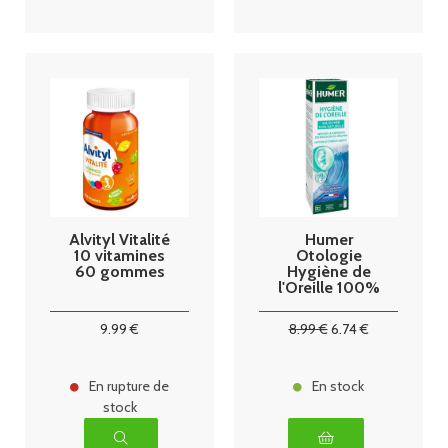
Alvityl Vitalité
Humer
10 vitamines
Otologie
60 gommes
Hygiène de
l'Oreille 100%
Naturel Spray
dès 3 ans
9
.99
€
8
.99
€
6
.74
€
100ml
En rupture de
En stock
stock