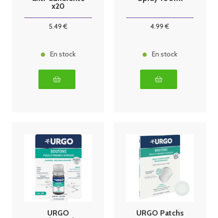
x20
5
.49
€
4
.99
€
En stock
En stock
URGO
URGO Patchs