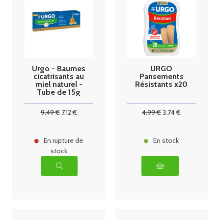
Urgo - Baumes
URGO
cicatrisants au
Pansements
miel naturel -
Résistants x20
Tube de 15g
9
.49
€
7
.12
€
4
.99
€
3
.74
€
En rupture de
En stock
stock