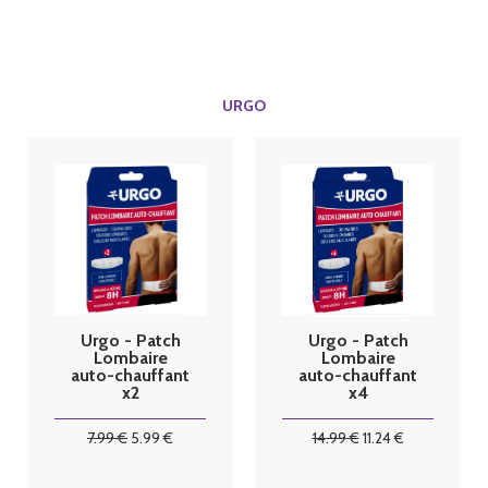
URGO
Urgo - Patch
Urgo - Patch
Lombaire
Lombaire
auto-chauffant
auto-chauffant
x2
x4
7
.99
€
5
.99
€
14
.99
€
11
.24
€