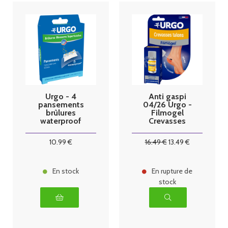
Urgo - 4
Anti gaspi
pansements
04/26 Urgo -
brûlures
Filmogel
waterproof
Crevasses
grand format
Talons
fendillés -
10
.99
€
16
.49
€
13
.49
€
7,5ml
En stock
En rupture de
stock