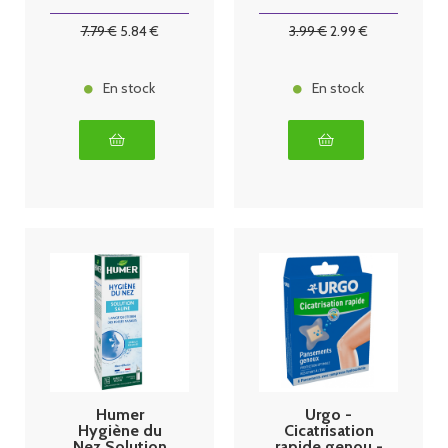
Elastique
Tissée
7
.79
€
5
.84
€
3
.99
€
2
.99
€
En stock
En stock
Humer
Urgo -
Hygiène du
Cicatrisation
Nez Solution
rapide genou -