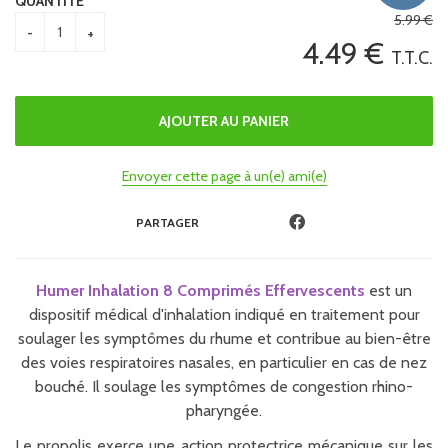
QUANTITÉ
5
.99
€
4
.49
€
T.T.C.
Envoyer cette page à un(e) ami(e)
PARTAGER
Humer Inhalation 8 Comprimés Effervescents
est un
dispositif médical d'inhalation indiqué en traitement pour
soulager les symptômes du rhume et contribue au bien-être
des voies respiratoires nasales, en particulier en cas de nez
bouché. Il soulage les symptômes de congestion rhino-
pharyngée.
Le propolis exerce une action protectrice mécanique sur les