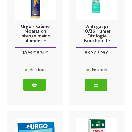
Urgo - Crème
Anti gaspi
réparation
10/26 Humer
intense mains
Otologie
abîmées -
Bouchon de
50ml
Cérumen
Spray 50ml
10
.99
€
8
.24
€
8
.99
€
6
.99
€
En stock
En stock