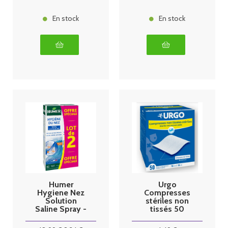
En stock
En stock
Humer
Urgo
Hygiene Nez
Compresses
Solution
stériles non
Saline Spray -
tissés 50
2x150ml
sachets