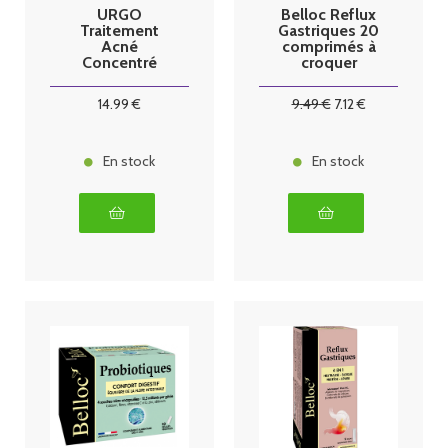
URGO
Belloc Reflux
Traitement
Gastriques 20
Acné
comprimés à
Concentré
croquer
Sébo-
régulateur
14
.99
€
9
.49
€
7
.12
€
30ml
En stock
En stock