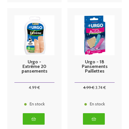
Urgo -
Urgo - 18
Extrême 20
Pansements
pansements
Paillettes
4
.99
€
4
.99
€
3
.74
€
En stock
En stock