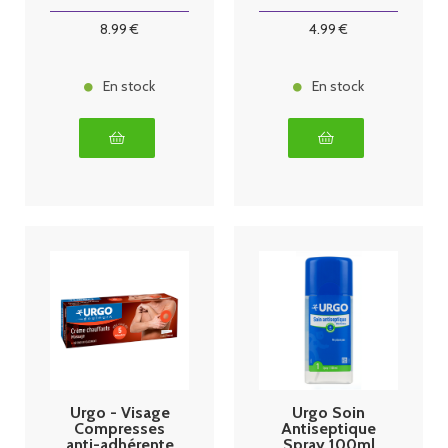
x30
8
.99
€
4
.99
€
En stock
En stock
Urgo - Visage
Urgo Soin
Compresses
Antiseptique
anti-adhérente
Spray 100ml