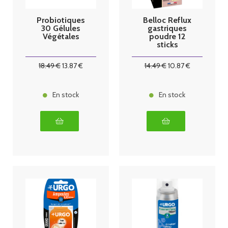
Probiotiques
Belloc Reflux
30 Gélules
gastriques
Végétales
poudre 12
sticks
18
.49
€
13
.87
€
14
.49
€
10
.87
€
En stock
En stock