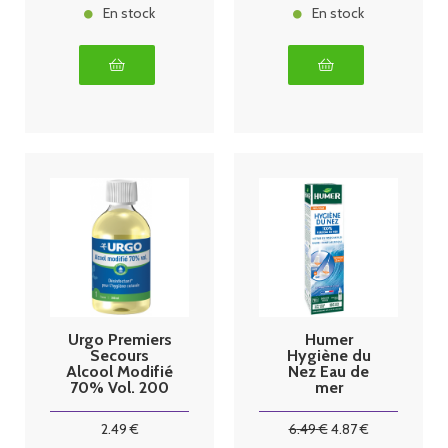
En stock
En stock
Urgo Premiers
Humer
Secours
Hygiène du
Alcool Modifié
Nez Eau de
70% Vol. 200
mer
ml
Isotonique
Adultes 150ml
2
.49
€
6
.49
€
4
.87
€