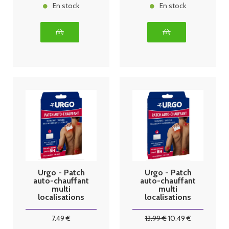
En stock
En stock
Urgo - Patch
Urgo - Patch
auto-chauffant
auto-chauffant
multi
multi
localisations
localisations
x2
x4
7
.49
€
13
.99
€
10
.49
€