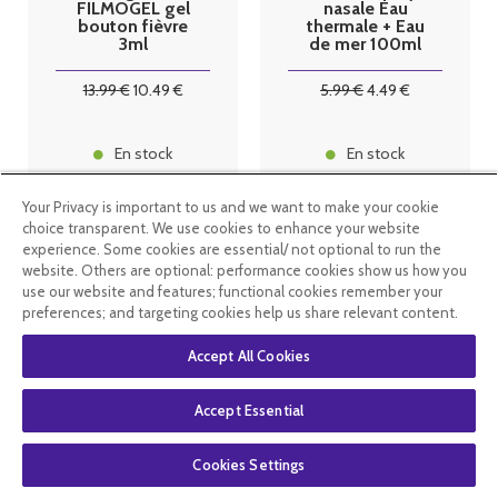
FILMOGEL gel
nasale Eau
bouton fièvre
thermale + Eau
3ml
de mer 100ml
13
.99
€
10
.49
€
5
.99
€
4
.49
€
En stock
En stock
Your Privacy is important to us and we want to make your cookie
choice transparent. We use cookies to enhance your website
experience. Some cookies are essential/ not optional to run the
website. Others are optional: performance cookies show us how you
use our website and features; functional cookies remember your
preferences; and targeting cookies help us share relevant content.
Accept All Cookies
Accept Essential
Cookies Settings