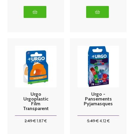
Urgo
Urgo -
Urgoplastic
Pansements
Film
Pyjamasques
Transparent
Sparadrap 5 m
x 2,5 cm
2
.49
€
1
.87
€
5
.49
€
4
.12
€