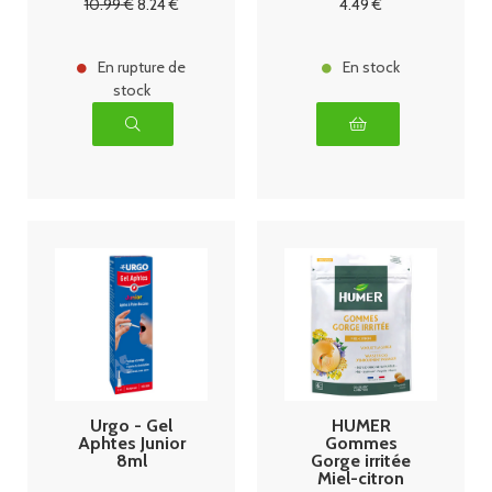
10
.99
€
8
.24
€
4
.49
€
En rupture de
En stock
stock
Urgo - Gel
HUMER
Aphtes Junior
Gommes
8ml
Gorge irritée
Miel-citron