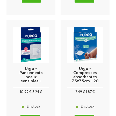
Urgo -
Urgo -
Pansements
Compresses
peaux
absorbantes
sensibles -
7.5x7.5cm - 20
Grand format -
sachets
boîte x5
10
.99
€
8
.24
€
2
.49
€
1
.87
€
En stock
En stock