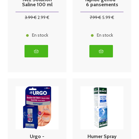
Saline 100 ml
6 pansements
3
.99
€
2
.99
€
7
.99
€
5
.99
€
En stock
En stock
Urgo -
Humer Spray