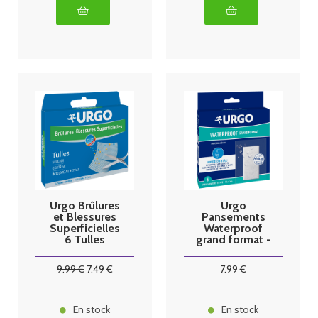
Urgo Brûlures
Urgo
et Blessures
Pansements
Superficielles
Waterproof
6 Tulles
grand format -
bte de 5
9
.99
€
7
.49
€
7
.99
€
En stock
En stock