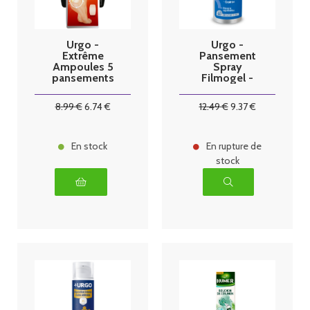
Urgo -
Urgo -
Extrême
Pansement
Ampoules 5
Spray
pansements
Filmogel -
grand format
Flacon 40ml
8
.99
€
6
.74
€
12
.49
€
9
.37
€
En stock
En rupture de
stock