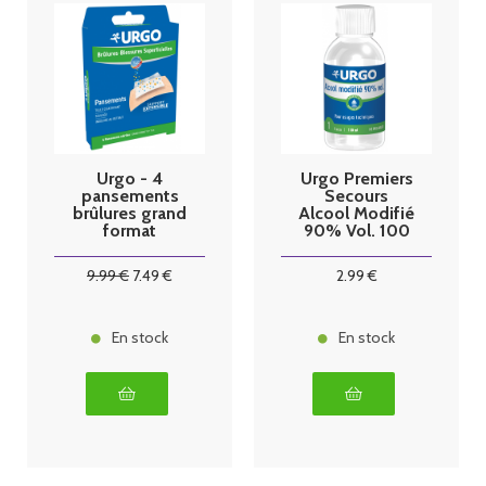
Urgo - 4
Urgo Premiers
pansements
Secours
brûlures grand
Alcool Modifié
format
90% Vol. 100
ml
9
.99
€
7
.49
€
2
.99
€
En stock
En stock