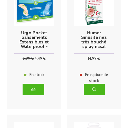
Urgo Pocket
Humer
pansements
Sinusite nez
Extensibles et
très bouché
Waterproof -
spray nasal
20
15ml
Pansements
5
.99
€
4
.49
€
14
.99
€
En stock
En rupture de
stock