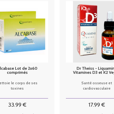
lcabase Lot de 2x60
Dr Theiss - Liquami
comprimés
Vitamines D3 et K2 V
20ml
ettoie le corps de ses
Santé osseuse et
toxines
cardiovasculaire
33
.99
€
17
.99
€