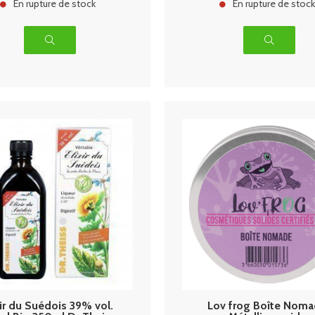
En rupture de stock
En rupture de stoc
xir du Suédois 39% vol.
Lov frog Boîte Nom