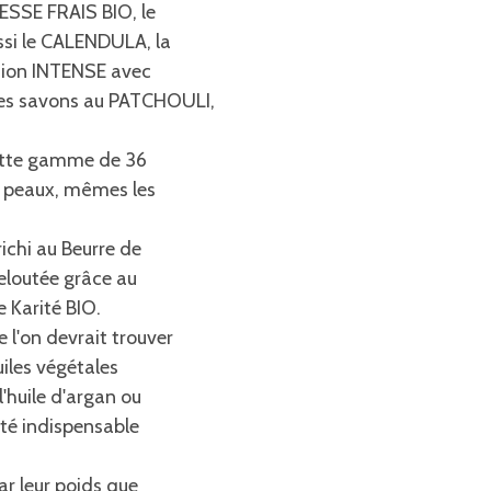
NESSE FRAIS BIO, le
ssi le CALENDULA, la
tion INTENSE avec
des savons au PATCHOULI,
cette gamme de 36
de peaux, mêmes les
ichi au Beurre de
eloutée grâce au
e Karité BIO.
l'on devrait trouver
uiles végétales
l'huile d'argan ou
auté indispensable
ar leur poids que