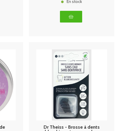
k
En stock
ade
Dr Theiss - Brosse à dents