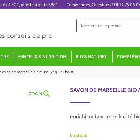
 dès 4.50€, offerte à partir 59€*
Commandes, Questions? 01 79 75 05 0
ÊTRE
MINCEUR & NUTRITION
BIO & NATUREL
COMPLÉME
Savon de marseille bio musc 125g Dr Theiss
SAVON DE MARSEILLE BIO 
ZOOM
enrichi au beurre de karité bi
En stock