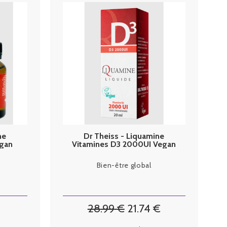
ne
Dr Theiss - Liquamine
egan
Vitamines D3 2000UI Vegan
20ml
Bien-être global
28
.99
€
21
.74
€