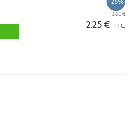
3
.00
€
2
.25
€
T.T.C.