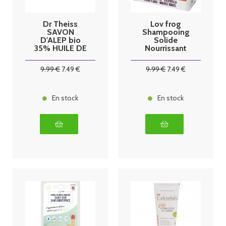
Dr Theiss
Lov frog
SAVON
Shampooing
D'ALEP bio
Solide
35% HUILE DE
Nourrissant
LAURIER
Bio 50g
200GR
9
.99
€
7
.49
€
9
.99
€
7
.49
€
En stock
En stock