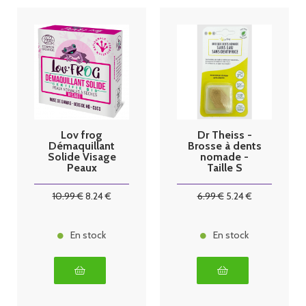
Lov frog
Dr Theiss -
Démaquillant
Brosse à dents
Solide Visage
nomade -
Peaux
Taille S
Normales à
Sèches Bio
10
.99
€
8
.24
€
6
.99
€
5
.24
€
50g
En stock
En stock