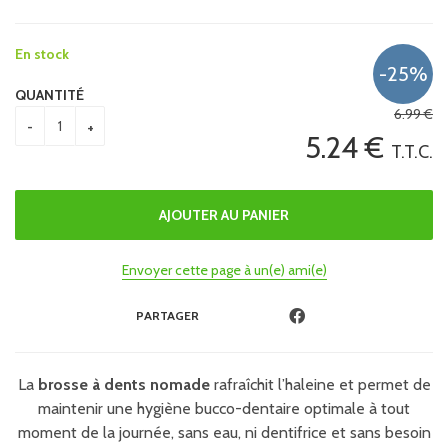
En stock
QUANTITÉ
6
.99
€
5
.24
€
T.T.C.
Envoyer cette page à un(e) ami(e)
PARTAGER
La
brosse à dents nomade
rafraîchit l’haleine et permet de
maintenir une hygiène bucco-dentaire optimale à tout
moment de la journée, sans eau, ni dentifrice et sans besoin