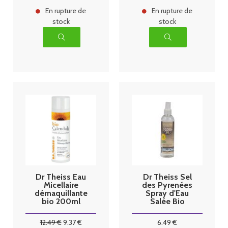
En rupture de
En rupture de
stock
stock
Dr Theiss Eau
Dr Theiss Sel
Micellaire
des Pyrenées
démaquillante
Spray d'Eau
bio 200ml
Salée Bio
250ml
12
.49
€
9
.37
€
6
.49
€