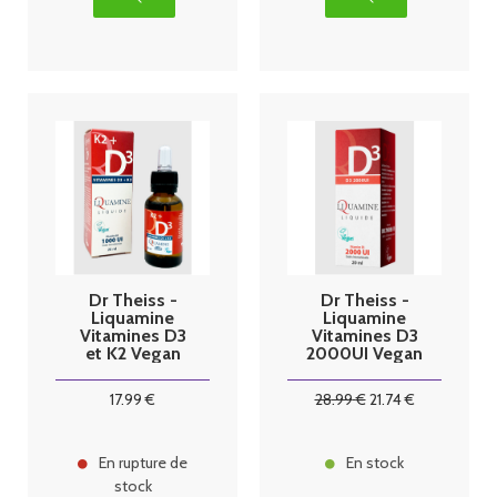
Dr Theiss -
Dr Theiss -
Liquamine
Liquamine
Vitamines D3
Vitamines D3
et K2 Vegan
2000UI Vegan
20ml
20ml
17
.99
€
28
.99
€
21
.74
€
En rupture de
En stock
stock