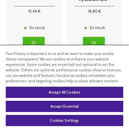
50 ml
15
.49
€
18
.80
€
En stock
En stock
Your Privacy is important to us and we want to make your cookie
choice transparent. We use cookies to enhance your website
experience. Some cookies are essential/ not optional to run the
website. Others are optional: performance cookies show us how you
use our website and features; functional cookies remember your
preferences; and targeting cookies help us share relevant content.
Accept All Cookies
Accept Essential
Cookies Settings
Dr. theiss Miel
Crème à l'Elixir
de Manuka
du Suédois