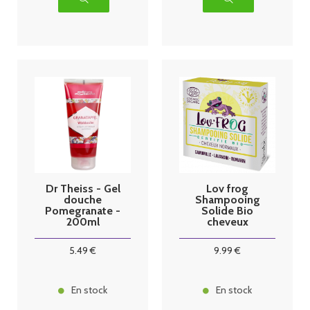
Dr Theiss - Gel
Lov frog
douche
Shampooing
Pomegranate -
Solide Bio
200ml
cheveux
normaux 50g
5
.49
€
9
.99
€
En stock
En stock