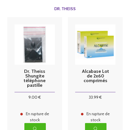
DR. THEISS
Dr. Theiss
Alcabase Lot
Shungite
de 2x60
téléphone
comprimés
pastille
9
.00
€
33
.99
€
En rupture de
En rupture de
stock
stock