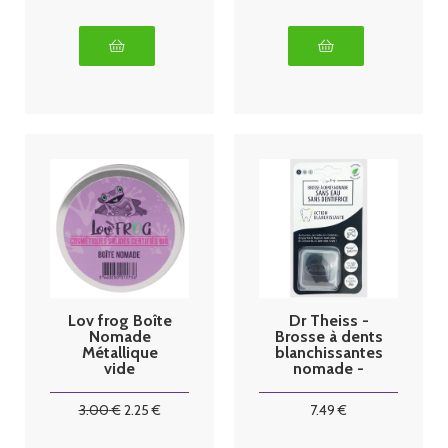
Lov frog Boîte
Dr Theiss -
Nomade
Brosse à dents
Métallique
blanchissantes
vide
nomade -
Taille S
3
.00
€
2
.25
€
7
.49
€