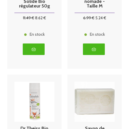
Solide Bio
nomade -
régulateur 50g
Taille M
11
.49
€
8
.62
€
6
.99
€
5
.24
€
En stock
En stock
Dr Theiss Bio
Savon de