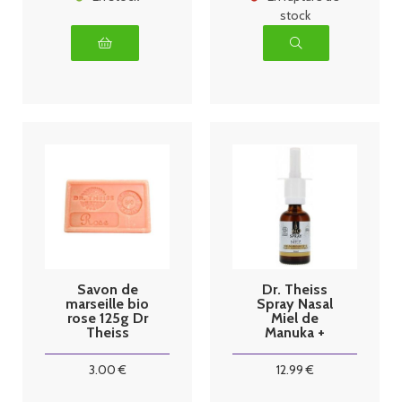
stock
Savon de
Dr. Theiss
marseille bio
Spray Nasal
rose 125g Dr
Miel de
Theiss
Manuka +
Argent
Colloïdal Bio
3
.00
€
12
.99
€
30 ml