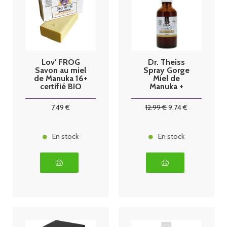
Lov' FROG
Dr. Theiss
Savon au miel
Spray Gorge
de Manuka 16+
Miel de
certifié BIO
Manuka +
100g
Argent
Colloïdal Bio
7
.49
€
12
.99
€
9
.74
€
50 ml
En stock
En stock