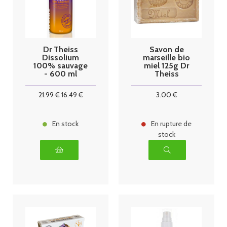
Dr Theiss
Savon de
Dissolium
marseille bio
100% sauvage
miel 125g Dr
- 600 ml
Theiss
21
.99
€
16
.49
€
3
.00
€
En stock
En rupture de
stock