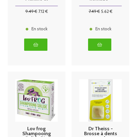
Citron 50g
Taille L
9
.49
€
7
.12
€
7
.49
€
5
.62
€
En stock
En stock
Lov frog
Dr Theiss -
Shampooing
Brosse à dents