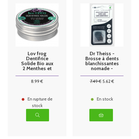
Lov frog
Dr Theiss -
Dentifrice
Brosse à dents
Solide Bio aux
blanchissantes
2 Menthes et
nomade -
au Charbon
Taille M
50g
8
.99
€
7
.49
€
5
.62
€
En rupture de
En stock
stock