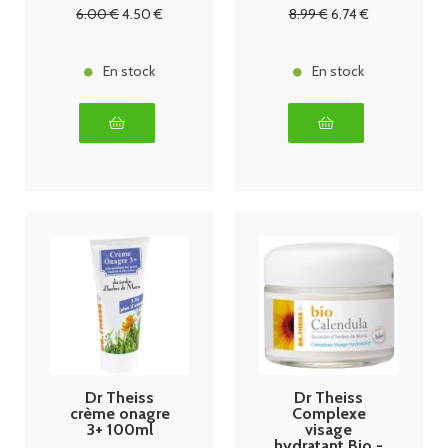
6
.00
€
4
.50
€
8
.99
€
6
.74
€
En stock
En stock
Dr Theiss
Dr Theiss
crème onagre
Complexe
3+ 100ml
visage
hydratant Bio -