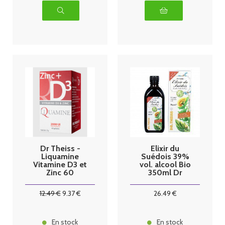
Dr Theiss -
Elixir du
Liquamine
Suédois 39%
Vitamine D3 et
vol. alcool Bio
Zinc 60
350ml Dr
gélules
Theiss
12
.49
€
9
.37
€
26
.49
€
En stock
En stock