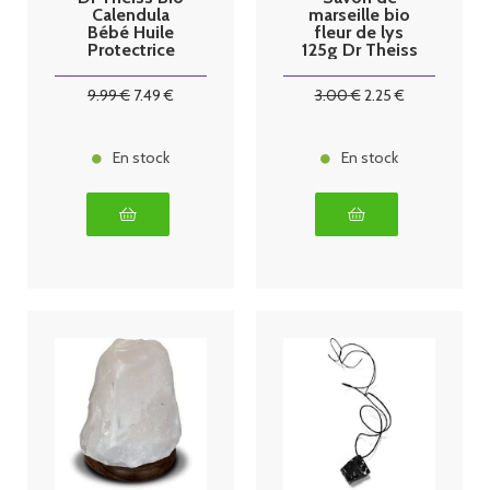
Calendula
marseille bio
Bébé Huile
fleur de lys
Protectrice
125g Dr Theiss
200ml
9
.99
€
7
.49
€
3
.00
€
2
.25
€
En stock
En stock