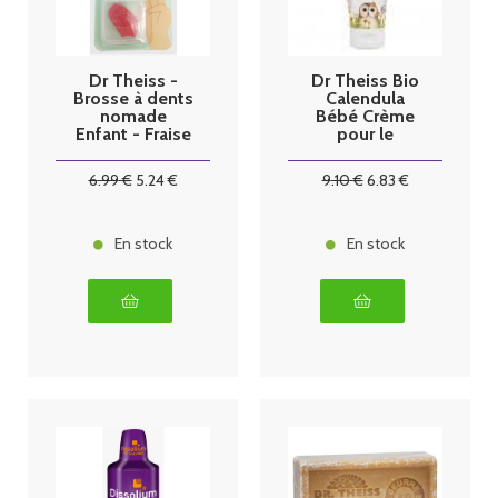
Dr Theiss -
Dr Theiss Bio
Brosse à dents
Calendula
nomade
Bébé Crème
Enfant - Fraise
pour le
bambou
Change 75ml
6
.99
€
5
.24
€
9
.10
€
6
.83
€
En stock
En stock