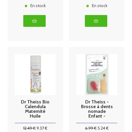
En stock
En stock
Dr Theiss Bio
Dr Theiss -
Calendula
Brosse à dents
Maternité
nomade
Huile
Enfant -
Vergetures
Pomme verte
200ml
bambou
12
.49
€
9
.37
€
6
.99
€
5
.24
€