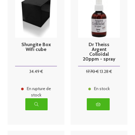
Shungite Box
Dr Theiss
Wifi cube
Argent
Colloïdal
20ppm - spray
100 ml
34
.49
€
17
.70
€
13
.28
€
En rupture de
En stock
stock