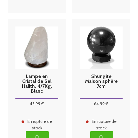
Lampe en
Shungite
Cristal de Sel
Maison sphère
Halith, 4/7Kg,
7cm
Blanc
43
.99
€
64
.99
€
En rupture de
En rupture de
stock
stock