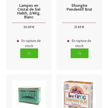
Lampes en
Shungite
Cristal de Sel
Pendentif Brut
Halith, 2/4Kg,
Blanc
34
.49
€
21
.49
€
En rupture de
En rupture de
stock
stock