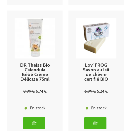
DR Theiss Bio
Lov' FROG
Calendula
Savon au lait
Bébé Crème
de chèvre
Délicate 75ml
certifié BIO
100g
8
.99
€
6
.74
€
6
.99
€
5
.24
€
En stock
En stock