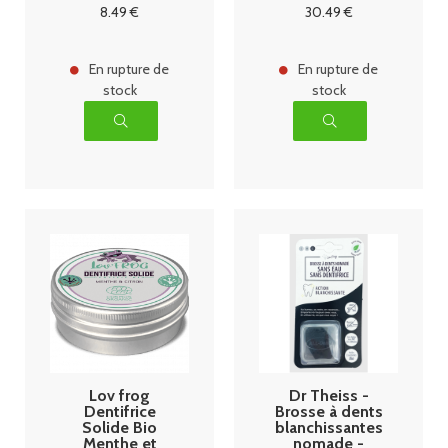
Bio 15 ml
8
.49
€
30
.49
€
En rupture de
En rupture de
stock
stock
Lov frog
Dr Theiss -
Dentifrice
Brosse à dents
Solide Bio
blanchissantes
Menthe et
nomade -